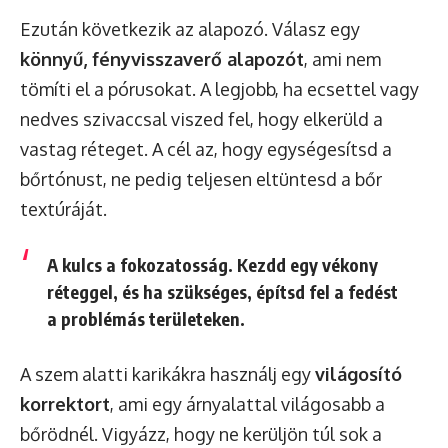
Ezután következik az alapozó. Válasz egy
könnyű, fényvisszaverő alapozót
, ami nem
tömíti el a pórusokat. A legjobb, ha ecsettel vagy
nedves szivaccsal viszed fel, hogy elkerüld a
vastag réteget. A cél az, hogy egységesítsd a
bőrtónust, ne pedig teljesen eltüntesd a bőr
textúráját.
A kulcs a fokozatosság. Kezdd egy vékony
réteggel, és ha szükséges, építsd fel a fedést
a problémás területeken.
A szem alatti karikákra használj egy
világosító
korrektort
, ami egy árnyalattal világosabb a
bőrödnél. Vigyázz, hogy ne kerüljön túl sok a