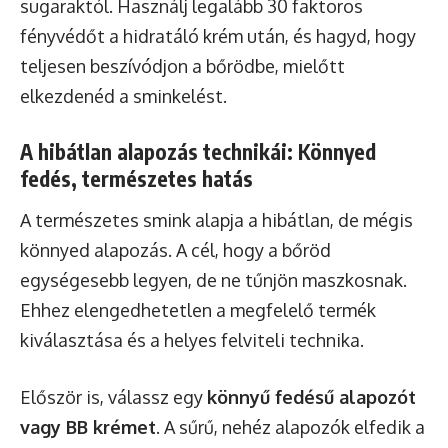
sugaraktól. Használj legalább 30 faktoros
fényvédőt a hidratáló krém után, és hagyd, hogy
teljesen beszívódjon a bőrödbe, mielőtt
elkezdenéd a sminkelést.
A hibátlan alapozás technikái: Könnyed
fedés, természetes hatás
A természetes smink alapja a hibátlan, de mégis
könnyed alapozás. A cél, hogy a bőröd
egységesebb legyen, de ne tűnjön maszkosnak.
Ehhez elengedhetetlen a megfelelő termék
kiválasztása és a helyes felviteli technika.
Először is, válassz egy
könnyű fedésű alapozót
vagy BB krémet
. A sűrű, nehéz alapozók elfedik a