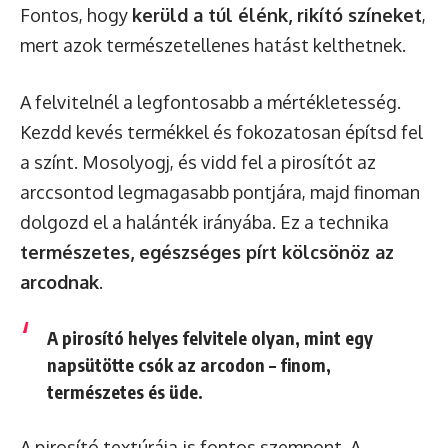
Fontos, hogy
kerüld a túl élénk, rikító színeket
,
mert azok természetellenes hatást kelthetnek.
A felvitelnél a legfontosabb a mértékletesség.
Kezdd kevés termékkel és fokozatosan építsd fel
a színt. Mosolyogj, és vidd fel a pirosítót az
arccsontod legmagasabb pontjára, majd finoman
dolgozd el a halánték irányába. Ez a technika
természetes, egészséges pírt kölcsönöz az
arcodnak
.
A pirosító helyes felvitele olyan, mint egy
napsütötte csók az arcodon – finom,
természetes és üde.
A pirosító textúrája is fontos szempont. A