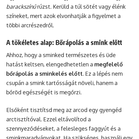
barackszínű
rúzst. Kerüld a túl sötét vagy élénk
színeket, mert azok elvonhatják a figyelmet a
többi arcrészedről.
A tökéletes alap: Bőrápolás a smink előtt
Ahhoz, hogy a sminked természetes és üde
hatást keltsen, elengedhetetlen a
megfelelő
bőrápolás a sminkelés előtt
. Ez a lépés nem
csupán a smink tartósságát növeli, hanem a
bőröd egészségét is megőrzi.
Elsőként tisztítsd meg az arcod egy gyengéd
arctisztítóval. Ezzel eltávolítod a
szennyeződéseket, a felesleges faggyút és a
sminkmaradványokat. Ha szükséges, használj egy