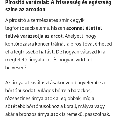
Pirosító varázslat: A frissesség és egészség
színe az arcodon
A pirosító a természetes smink egyik
legfontosabb eleme, hiszen
azonnal élettel
telivé varázsolja az arcot
. Ahelyett, hogy
kontúrozásra koncentrálnál, a pirosítóval érheted
el a legfrissebb hatást. De hogyan válaszd ki a
megfelelő árnyalatot és hogyan vidd fel
helyesen?
Az árnyalat kiválasztásakor vedd figyelembe a
bőrtónusodat. Világos bőrre a barackos,
rózsaszínes árnyalatok a legjobbak, míg a
sötétebb bőrtónusokhoz a korall, mályva vagy
akár a bronzos árnyalatok is remekül passzolnak.