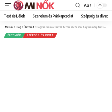
Aa
Font
Resizer
Test és Lélek
Szerelem és Párkapcsolat
Szépség és divat
Mi Nők
>
Blog
>
Életmód
>
Hogyan sminkelhetsz természetesen, hogy mindig frissnek tűnj?
ÉLETMÓD
SZÉPSÉG ÉS DIVAT