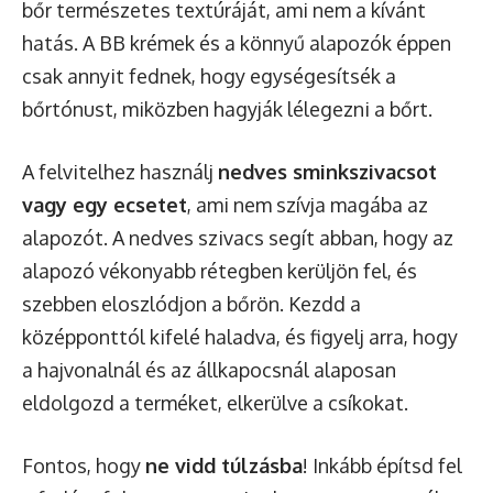
bőr természetes textúráját, ami nem a kívánt
hatás. A BB krémek és a könnyű alapozók éppen
csak annyit fednek, hogy egységesítsék a
bőrtónust, miközben hagyják lélegezni a bőrt.
A felvitelhez használj
nedves sminkszivacsot
vagy egy ecsetet
, ami nem szívja magába az
alapozót. A nedves szivacs segít abban, hogy az
alapozó vékonyabb rétegben kerüljön fel, és
szebben eloszlódjon a bőrön. Kezdd a
középponttól kifelé haladva, és figyelj arra, hogy
a hajvonalnál és az állkapocsnál alaposan
eldolgozd a terméket, elkerülve a csíkokat.
Fontos, hogy
ne vidd túlzásba
! Inkább építsd fel