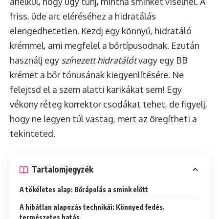
anélkül, hogy úgy tűnj, mintha sminket viselnél. A
friss, üde arc eléréséhez a hidratálás
elengedhetetlen. Kezdj egy könnyű, hidratáló
krémmel, ami megfelel a bőrtípusodnak. Ezután
használj egy
színezett hidratálót
vagy egy BB
krémet a bőr tónusának kiegyenlítésére. Ne
felejtsd el a szem alatti karikákat sem! Egy
vékony réteg korrektor csodákat tehet, de figyelj,
hogy ne legyen túl vastag, mert az öregítheti a
tekinteted.
Tartalomjegyzék
A tökéletes alap: Bőrápolás a smink előtt
A hibátlan alapozás technikái: Könnyed fedés,
természetes hatás