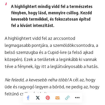
A highlightert
mindig vidd fel a természetes
fényben
, hogy lásd, mennyire csillog. Kezdd
kevesebb termékkel, és fokozatosan építsd
fel a kívánt intenzitást.
A highlightert vidd fel az arccsontod
legmagasabb pontjára, a szemöldökcsontodra, a
belső szemzugba és a Cupid-ívre (a felső ajkad
közepén). Ezek a területek a leginkább ki vannak
téve a fénynek, így itt a leglátványosabb a hatás.
Ne feledd, a kevesebb néha több!
A cél az, hogy
üde és ragyogó legyen a bőröd, ne pedig az, hogy
feltűnő csillogást kelts.