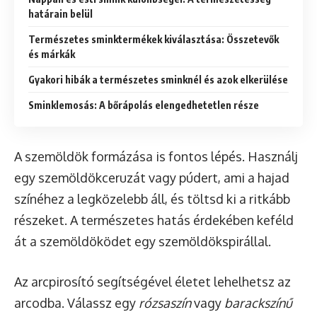
határain belül
Természetes sminktermékek kiválasztása: Összetevők
és márkák
Gyakori hibák a természetes sminknél és azok elkerülése
Sminklemosás: A bőrápolás elengedhetetlen része
A szemöldök formázása is fontos lépés. Használj
egy szemöldökceruzát vagy púdert, ami a hajad
színéhez a legközelebb áll, és töltsd ki a ritkább
részeket. A természetes hatás érdekében keféld
át a szemöldöködet egy szemöldökspirállal.
Az arcpirosító segítségével életet lehelhetsz az
arcodba. Válassz egy
rózsaszín
vagy
barackszínű