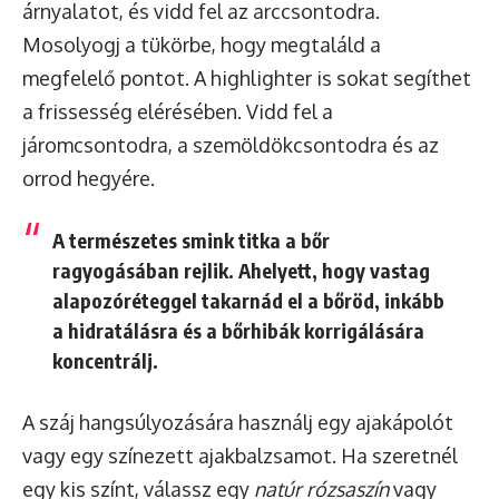
árnyalatot, és vidd fel az arccsontodra.
Mosolyogj a tükörbe, hogy megtaláld a
megfelelő pontot. A highlighter is sokat segíthet
a frissesség elérésében. Vidd fel a
járomcsontodra, a szemöldökcsontodra és az
orrod hegyére.
A természetes smink titka a bőr
ragyogásában rejlik. Ahelyett, hogy vastag
alapozóréteggel takarnád el a bőröd, inkább
a hidratálásra és a bőrhibák korrigálására
koncentrálj.
A száj hangsúlyozására használj egy ajakápolót
vagy egy színezett ajakbalzsamot. Ha szeretnél
egy kis színt, válassz egy
natúr rózsaszín
vagy