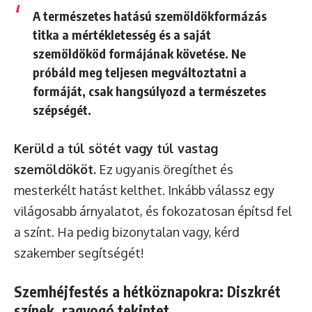
A természetes hatású szemöldökformázás
titka a mértékletesség és a saját
szemöldököd formájának követése. Ne
próbáld meg teljesen megváltoztatni a
formáját, csak hangsúlyozd a természetes
szépségét.
Kerüld a túl sötét vagy túl vastag
szemöldököt.
Ez ugyanis öregíthet és
mesterkélt hatást kelthet. Inkább válassz egy
világosabb árnyalatot, és fokozatosan építsd fel
a színt. Ha pedig bizonytalan vagy, kérd
szakember segítségét!
Szemhéjfestés a hétköznapokra: Diszkrét
színek, ragyogó tekintet