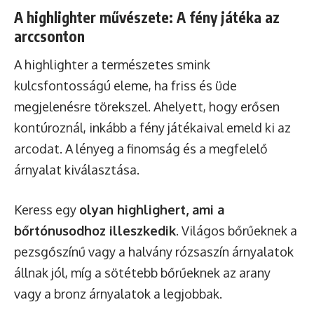
A highlighter művészete: A fény játéka az
arccsonton
A highlighter a természetes smink
kulcsfontosságú eleme, ha friss és üde
megjelenésre törekszel. Ahelyett, hogy erősen
kontúroznál, inkább a fény játékaival emeld ki az
arcodat. A lényeg a finomság és a megfelelő
árnyalat kiválasztása.
Keress egy
olyan highlighert, ami a
bőrtónusodhoz illeszkedik
. Világos bőrűeknek a
pezsgőszínű vagy a halvány rózsaszín árnyalatok
állnak jól, míg a sötétebb bőrűeknek az arany
vagy a bronz árnyalatok a legjobbak.