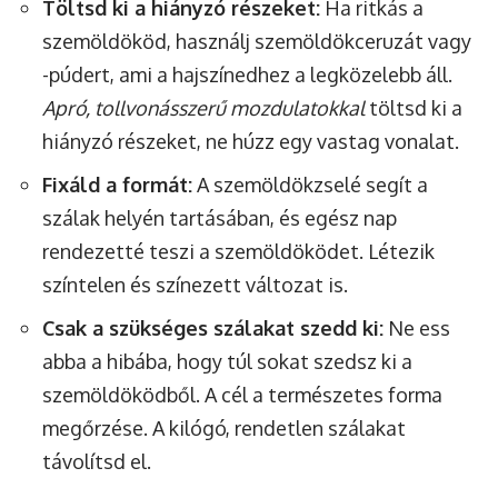
Töltsd ki a hiányzó részeket:
Ha ritkás a
szemöldököd, használj szemöldökceruzát vagy
-púdert, ami a hajszínedhez a legközelebb áll.
Apró, tollvonásszerű mozdulatokkal
töltsd ki a
hiányzó részeket, ne húzz egy vastag vonalat.
Fixáld a formát:
A szemöldökzselé segít a
szálak helyén tartásában, és egész nap
rendezetté teszi a szemöldöködet. Létezik
színtelen és színezett változat is.
Csak a szükséges szálakat szedd ki:
Ne ess
abba a hibába, hogy túl sokat szedsz ki a
szemöldöködből. A cél a természetes forma
megőrzése. A kilógó, rendetlen szálakat
távolítsd el.