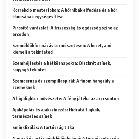
Korrekció mesterfokon: A bőrhibák elfedése és a bőr
tónusának egységesítése
Pirosító varázslat: A frissesség és egészség színe az
arcodon
Szemöldökformázás természetesen: A keret, ami
kiemeli a tekinteted
Szemhéjfestés a hétköznapokra: Diszkrét színek,
ragyogó tekintet
Szemceruza és szempillaspirál: A finom hangsúly a
szemeknek
A highlighter művészete: A fény játéka az arccsonton
Ajakápolás és ajakszínezés: Hidratált ajkak,
természetes színek
Sminkfixálás: A tartósság titka
Nappali és esti smink különbségei: A természetesség