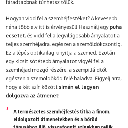
fáradtabbnak tűnhetsz tőlük.
Hogyan vidd fel a szemhéjfestéket? A kevesebb
néha több elv itt is érvényesül! Használj egy
puha
ecsetet
, és vidd fel a legvilágosabb árnyalatot a
teljes szemhéjadra, egészen a szemöldökcsontig.
Ez a lépés optikailag kinyitja a szemed. Ezután
egy kicsit sötétebb árnyalatot vigyél fel a
szemhéjad mozgó részére, a szempilláidtól
egészen a szemöldököd felé haladva. Figyelj arra,
hogy a két szín között
simán el legyen
dolgozva az átmenet
!
A természetes szemhéjfestés titka a finom,
eldolgozott átmenetekben és a bőröd
tónusához illő, visszafogott színekben rejlik.