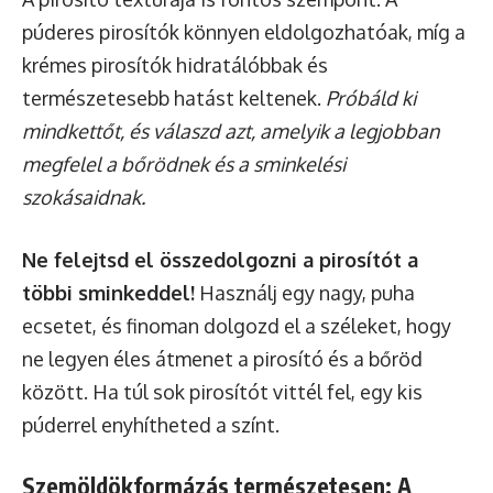
púderes pirosítók könnyen eldolgozhatóak, míg a
krémes pirosítók hidratálóbbak és
természetesebb hatást keltenek.
Próbáld ki
mindkettőt, és válaszd azt, amelyik a legjobban
megfelel a bőrödnek és a sminkelési
szokásaidnak.
Ne felejtsd el összedolgozni a pirosítót a
többi sminkeddel!
Használj egy nagy, puha
ecsetet, és finoman dolgozd el a széleket, hogy
ne legyen éles átmenet a pirosító és a bőröd
között. Ha túl sok pirosítót vittél fel, egy kis
púderrel enyhítheted a színt.
Szemöldökformázás természetesen: A