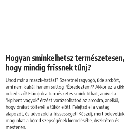
Hogyan sminkelhetsz természetesen,
hogy mindig frissnek tűnj?
Unod már a maszk-hatást? Szeretnél ragyogó, üde arcbőrt,
ami nem kiabál, hanem suttog: "Ébredeztem"? Akkor ez a cikk
neked szól! Eláruljuk a természetes smink titkait, amivel a
"kipihent vagyok" érzést varázsolhatod az arcodra, anélkül,
hogy órákat töltenél a tükör előtt. Felejtsd el a vastag
alapozót, és üdvözöld a frissességet! Készülj, mert belevetjük
magunkat a bőröd szépségének kiemelésébe, diszkréten és
mesterien.