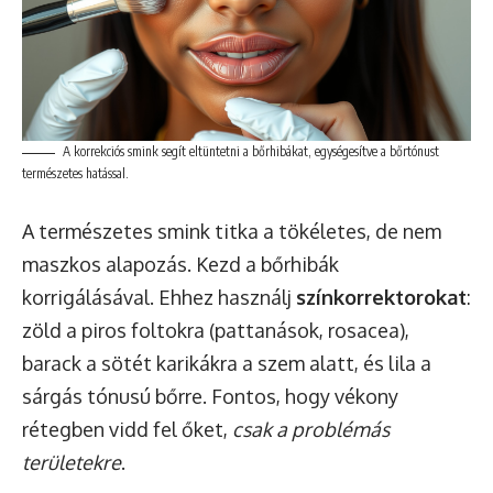
A korrekciós smink segít eltüntetni a bőrhibákat, egységesítve a bőrtónust
természetes hatással.
A természetes smink titka a tökéletes, de nem
maszkos alapozás. Kezd a bőrhibák
korrigálásával. Ehhez használj
színkorrektorokat
:
zöld a piros foltokra (pattanások, rosacea),
barack a sötét karikákra a szem alatt, és lila a
sárgás tónusú bőrre. Fontos, hogy vékony
rétegben vidd fel őket,
csak a problémás
területekre
.