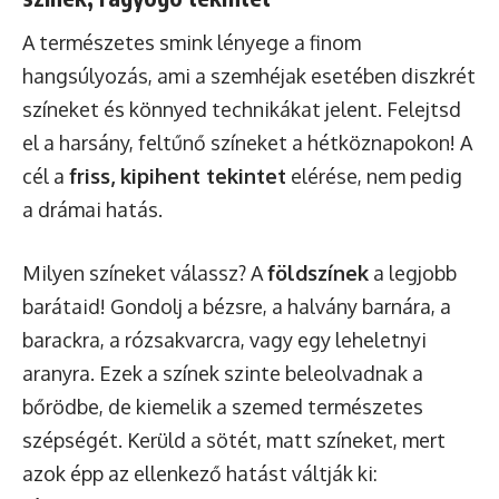
A természetes smink lényege a finom
hangsúlyozás, ami a szemhéjak esetében diszkrét
színeket és könnyed technikákat jelent. Felejtsd
el a harsány, feltűnő színeket a hétköznapokon! A
cél a
friss, kipihent tekintet
elérése, nem pedig
a drámai hatás.
Milyen színeket válassz? A
földszínek
a legjobb
barátaid! Gondolj a bézsre, a halvány barnára, a
barackra, a rózsakvarcra, vagy egy leheletnyi
aranyra. Ezek a színek szinte beleolvadnak a
bőrödbe, de kiemelik a szemed természetes
szépségét. Kerüld a sötét, matt színeket, mert
azok épp az ellenkező hatást váltják ki: