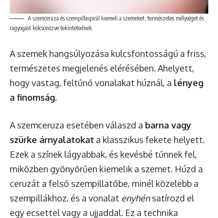
A szemceruza és szempillaspirál kiemeli a szemeket, természetes mélységet és
ragyogást kölcsönözve tekintetednek.
A szemek hangsúlyozása kulcsfontosságú a friss,
természetes megjelenés elérésében. Ahelyett,
hogy vastag, feltűnő vonalakat húznál, a
lényeg
a finomság
.
A szemceruza esetében válaszd a
barna vagy
szürke árnyalatokat
a klasszikus fekete helyett.
Ezek a színek lágyabbak, és kevésbé tűnnek fel,
miközben gyönyörűen kiemelik a szemet. Húzd a
ceruzát a felső szempillatőbe, minél közelebb a
szempillákhoz, és a vonalat
enyhén
satírozd el
egy ecsettel vagy a ujjaddal. Ez a technika