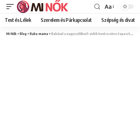
Aa
Font
Resizer
Test és Lélek
Szerelem és Párkapcsolat
Szépség és divat
Mi Nők
>
Blog
>
Baba-mama
>
Babával a nagyszülőknél: vidék kontra város tapasztalatok