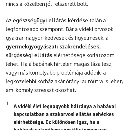
nincs a közelben jól felszerelt bolt.
Az
egészségügyi ellátás kérdése
talán a
legfontosabb szempont. Bár a vidéki orvosok
gyakran nagyon kedvesek és figyelmesek, a
gyermekgyógyászati szakrendelések,
sürgősségi ellátás
elérhetősége korlátozott
lehet. Ha a babának hirtelen magas láza lesz,
vagy más komolyabb problémája adódik, a
legközelebbi kórház akár órányi autóútra is lehet,
ami komoly stresszt okozhat.
A vidéki élet legnagyobb hátránya a babával
kapcsolatban a szakorvosi ellátás nehézkes
elérhetősége. Ez különösen igaz, ha a
babának valamilyen speciális igénye van,