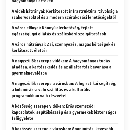
hagyományos értékek
A vidék hátrányai: Korlátozott infrastruktúra, távolság a
szakorvosoktól és a modern szórakozási lehetőségektől
A város előnyei: Könnyű elérhetőség, fejlett
egészségügyi ellátás és széleskörű szolgáltatások
A város hátrányai: Zaj, szennyezés, magas költségek és
korlátozott élettér
A nagyszülők szerepe vidéken: A hagyományos tudás
átadása, a kertészkedés és az állattartás bevonása a
gyermeknevelésbe
A nagyszülők szerepe a városban: A logisztikai segítség,
a különórákra való szállítás és a kulturális
programokban való részvétel
A közösség szerepe vidéken: Erős szomszédi
kapcsolatok, segítőkészség és a gyermekek biztonságos
felügyelete
A közösség szerepe a városban: Anonimitás, kevesebb