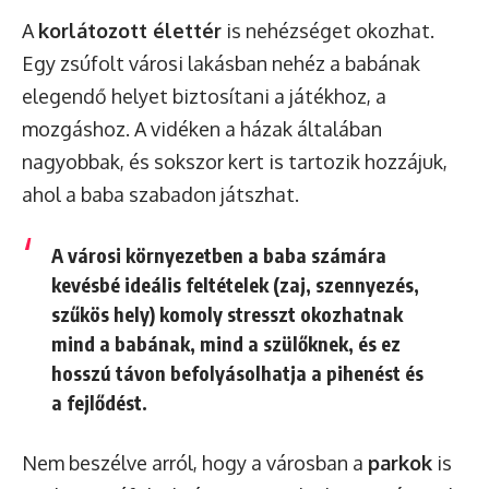
A
korlátozott élettér
is nehézséget okozhat.
Egy zsúfolt városi lakásban nehéz a babának
elegendő helyet biztosítani a játékhoz, a
mozgáshoz. A vidéken a házak általában
nagyobbak, és sokszor kert is tartozik hozzájuk,
ahol a baba szabadon játszhat.
A városi környezetben a baba számára
kevésbé ideális feltételek (zaj, szennyezés,
szűkös hely) komoly stresszt okozhatnak
mind a babának, mind a szülőknek, és ez
hosszú távon befolyásolhatja a pihenést és
a fejlődést.
Nem beszélve arról, hogy a városban a
parkok
is