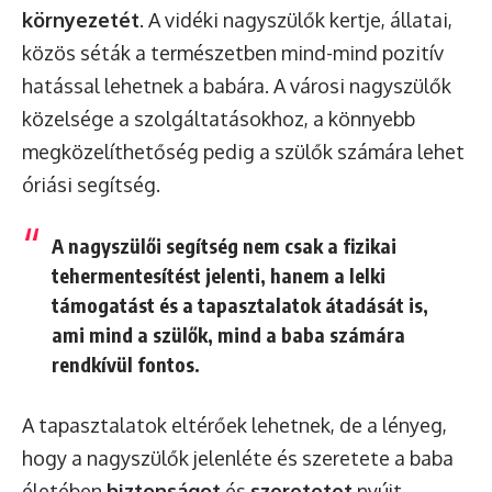
környezetét
. A vidéki nagyszülők kertje, állatai,
közös séták a természetben mind-mind pozitív
hatással lehetnek a babára. A városi nagyszülők
közelsége a szolgáltatásokhoz, a könnyebb
megközelíthetőség pedig a szülők számára lehet
óriási segítség.
A nagyszülői segítség nem csak a fizikai
tehermentesítést jelenti, hanem a
lelki
támogatást
és a
tapasztalatok átadását
is,
ami mind a szülők, mind a baba számára
rendkívül fontos.
A tapasztalatok eltérőek lehetnek, de a lényeg,
hogy a nagyszülők jelenléte és szeretete a baba
életében
biztonságot
és
szeretetet
nyújt,