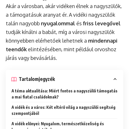
Akár a városban, akár vidéken élnek a nagyszülők,
a támogatásuk aranyat ér. A vidéki nagyszülők
talán nagyobb
nyugalommal
és
friss levegővel
tudják kínálni a babát, míg a városi nagyszülők
könnyebben elérhetőek lehetnek a
mindennapi
teendők
elintézésében, mint például orvoshoz
járás vagy bevásárlás.
Tartalomjegyzék
A téma aktualitása: Miért fontos a nagyszülői támogatás
a mai fiatal családoknak?
A vidék és a város: Két eltérő világ a nagyszülői segítség
szempontjából
A vidék előnyei: Nyugalom, természetközeliség és