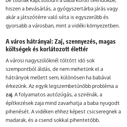
hiszen a bevásárlás, a gyógyszertárba járás vagy
akár a játszótérre való séta is egyszerűbb és
gyorsabb a városban, mint a vidéki környezetben.
A város hátrányai: Zaj, szennyezés, magas
költségek és korlátozott élettér
A városi nagyszülőknél töltött idő sok
szempontból áldás, de nem mehetünk el a
hátrányok mellett sem, különösen ha babával
érkezünk. Az egyik legszembetűnőbb probléma a
zaj
. A folyamatos autózúgás, a szirénák, a
építkezések zaja mind zavarhatja a baba nyugodt
pihenését. A vidéken ehhez képest csicseregnek a
madarak, és a csend sokkal pihentetőbb.