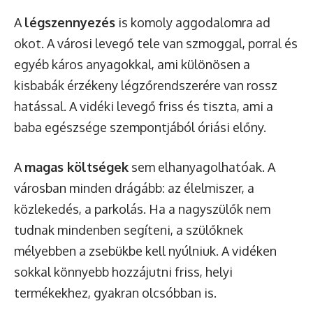
A
légszennyezés
is komoly aggodalomra ad
okot. A városi levegő tele van szmoggal, porral és
egyéb káros anyagokkal, ami különösen a
kisbabák érzékeny légzőrendszerére van rossz
hatással. A vidéki levegő friss és tiszta, ami a
baba egészsége szempontjából óriási előny.
A
magas költségek
sem elhanyagolhatóak. A
városban minden drágább: az élelmiszer, a
közlekedés, a parkolás. Ha a nagyszülők nem
tudnak mindenben segíteni, a szülőknek
mélyebben a zsebükbe kell nyúlniuk. A vidéken
sokkal könnyebb hozzájutni friss, helyi
termékekhez, gyakran olcsóbban is.