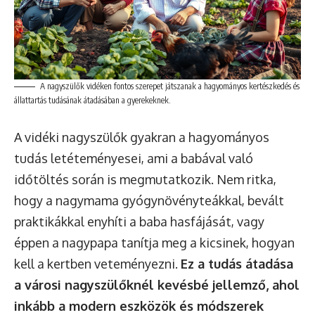
A nagyszülők vidéken fontos szerepet játszanak a hagyományos kertészkedés és
állattartás tudásának átadásában a gyerekeknek.
A vidéki nagyszülők gyakran a hagyományos
tudás letéteményesei, ami a babával való
időtöltés során is megmutatkozik. Nem ritka,
hogy a nagymama gyógynövényteákkal, bevált
praktikákkal enyhíti a baba hasfájását, vagy
éppen a nagypapa tanítja meg a kicsinek, hogyan
kell a kertben veteményezni.
Ez a tudás átadása
a városi nagyszülőknél kevésbé jellemző, ahol
inkább a modern eszközök és módszerek