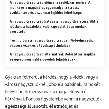
A nagyszülői segítség előnyei a szülők karrierjére: A
munka és a magánélet egyensúlya, a stressz
csökkentése és a szakmai fejlődés lehetősége
A nagyszülői segítség hatása a nagyszülők életére: Aktív
időskor, a fiatalokkal való kapcsolat és az unokák
szeretete
Technológia a nagyszülői segítségben: Videóhívások,
okoseszközök és a távolság áthidalása
A nagyszülői segítség alternatívái: Bébiszitter, napközi
és egyéb gyermekfelügyeleti lehetőségek
Gyakran felmerül a kérdés, hogy a vidéki vagy a
városi nagyszülőknél jobb-e a babának. Mindkét
helyszínnek megvannak a maga előnyei és
hátrányai. Fontos figyelembe venni a nagyszülők
egészségi állapotát
,
életmódját
és