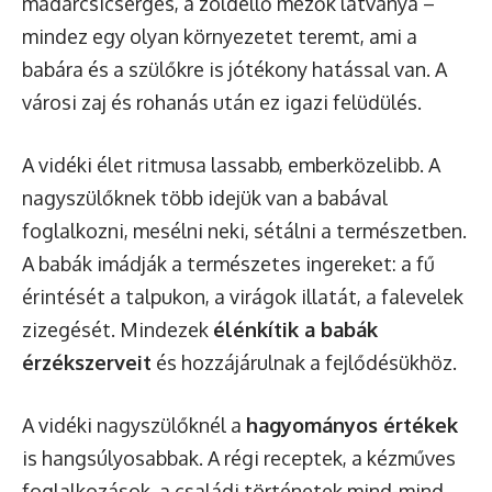
madárcsicsergés, a zöldellő mezők látványa –
mindez egy olyan környezetet teremt, ami a
babára és a szülőkre is jótékony hatással van. A
városi zaj és rohanás után ez igazi felüdülés.
A vidéki élet ritmusa lassabb, emberközelibb. A
nagyszülőknek több idejük van a babával
foglalkozni, mesélni neki, sétálni a természetben.
A babák imádják a természetes ingereket: a fű
érintését a talpukon, a virágok illatát, a falevelek
zizegését. Mindezek
élénkítik a babák
érzékszerveit
és hozzájárulnak a fejlődésükhöz.
A vidéki nagyszülőknél a
hagyományos értékek
is hangsúlyosabbak. A régi receptek, a kézműves
foglalkozások, a családi történetek mind-mind