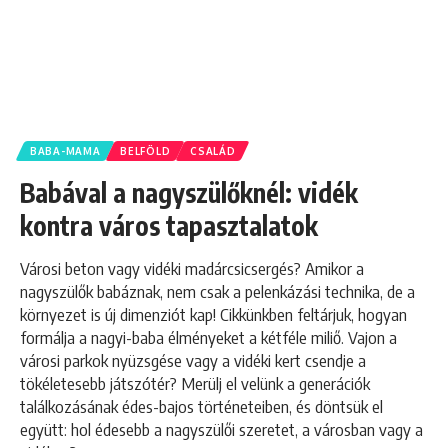
BABA-MAMA
BELFÖLD
CSALÁD
Babával a nagyszülőknél: vidék
kontra város tapasztalatok
Városi beton vagy vidéki madárcsicsergés? Amikor a
nagyszülők babáznak, nem csak a pelenkázási technika, de a
környezet is új dimenziót kap! Cikkünkben feltárjuk, hogyan
formálja a nagyi-baba élményeket a kétféle miliő. Vajon a
városi parkok nyüzsgése vagy a vidéki kert csendje a
tökéletesebb játszótér? Merülj el velünk a generációk
találkozásának édes-bajos történeteiben, és döntsük el
együtt: hol édesebb a nagyszülői szeretet, a városban vagy a