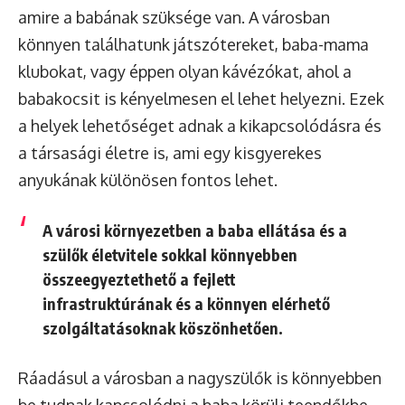
amire a babának szüksége van. A városban
könnyen találhatunk játszótereket, baba-mama
klubokat, vagy éppen olyan kávézókat, ahol a
babakocsit is kényelmesen el lehet helyezni. Ezek
a helyek lehetőséget adnak a kikapcsolódásra és
a társasági életre is, ami egy kisgyerekes
anyukának különösen fontos lehet.
A városi környezetben a baba ellátása és a
szülők életvitele sokkal könnyebben
összeegyeztethető a fejlett
infrastruktúrának és a könnyen elérhető
szolgáltatásoknak köszönhetően.
Ráadásul a városban a nagyszülők is könnyebben
be tudnak kapcsolódni a baba körüli teendőkbe,