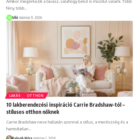
Amikor megérkezik a tavasz, valahogy belül is mozdul valami. Több
fény, több
…
Viki
március 9, 2026
LAKÁS
OTTHON
10 lakberendezési inspiráció Carrie Bradshaw-tól –
stílusos otthon nőknek
Carrie Bradshaw neve hallatán azonnal a stílus, a merészség és a
hamisítatlan
…
Balogh Nóra
március 1, 2026