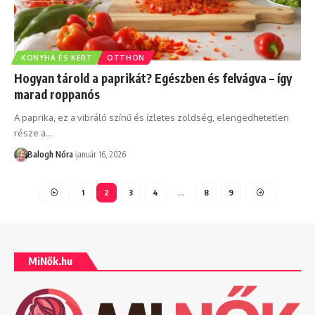
KONYHA ÉS KERT
OTTHON
Hogyan tárold a paprikát? Egészben és felvágva – így
marad roppanós
A paprika, ez a vibráló színű és ízletes zöldség, elengedhetetlen
része a
…
Balogh Nóra
január 16, 2026
1
2
3
4
…
8
9
MiNők.hu