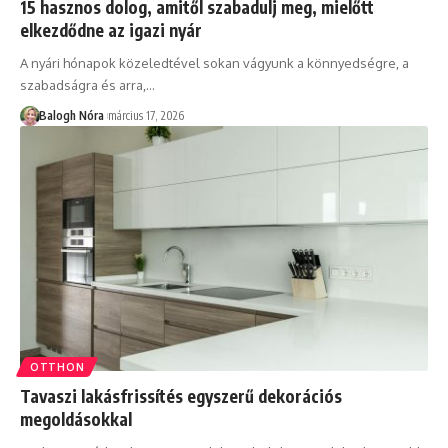
15 hasznos dolog, amitől szabadulj meg, mielőtt
elkezdődne az igazi nyár
A nyári hónapok közeledtével sokan vágyunk a könnyedségre, a
szabadságra és arra,
…
Balogh Nóra
március 17, 2026
OTTHON
Tavaszi lakásfrissítés egyszerű dekorációs
megoldásokkal