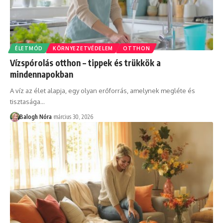
ÉLETMÓD
KÖRNYEZETVÉDELEM
OTTHON
Vízspórolás otthon – tippek és trükkök a
mindennapokban
A víz az élet alapja, egy olyan erőforrás, amelynek megléte és
tisztasága
…
Balogh Nóra
március 30, 2026