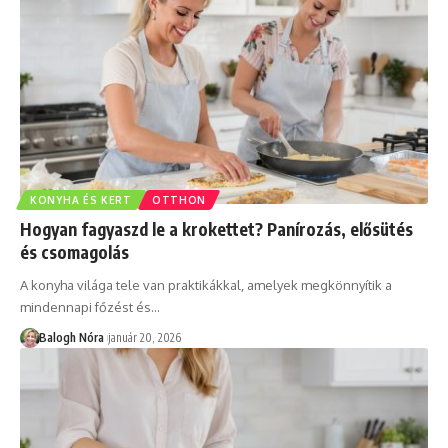
KONYHA ÉS KERT
OTTHON
Hogyan fagyaszd le a krokettet? Panírozás, elősütés
és csomagolás
A konyha világa tele van praktikákkal, amelyek megkönnyítik a
mindennapi főzést és
…
Balogh Nóra
január 20, 2026