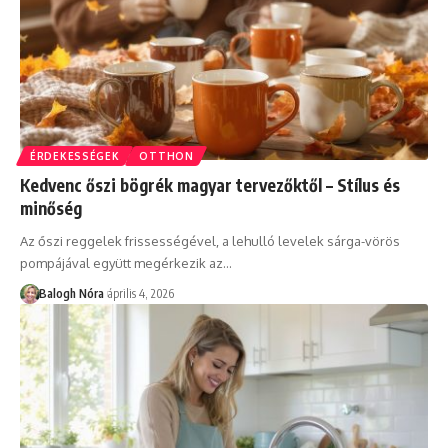
ÉRDEKESSÉGEK
OTTHON
Kedvenc őszi bögrék magyar tervezőktől – Stílus és
minőség
Az őszi reggelek frissességével, a lehulló levelek sárga-vörös
pompájával együtt megérkezik az
…
Balogh Nóra
április 4, 2026