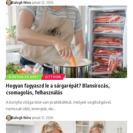
Balogh Nóra
január 22, 2026
KONYHA ÉS KERT
OTTHON
Hogyan fagyaszd le a sárgarépát? Blansírozás,
csomagolás, felhasználás
A konyha világa tele van praktikákkal, melyek segítségével
nemcsak időt, energiát, de
…
Balogh Nóra
január 21, 2026