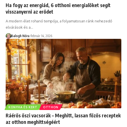
Ha fogy az energiád, 6 otthoni energialöket segít
visszanyerni az erődet
A modern élet rohanó tempója, a folyamatosan ránk nehezedő
elvárások és a
…
Balogh Nóra
február 14, 2026
KONYHA ÉS KERT
OTTHON
Ráérős őszi vacsorák – Meghitt, lassan főzős receptek
az otthon meghittségéért