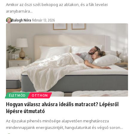
Amikor az őszi szél bekopog az ablakon, és a fák levelei
aranybarnára
…
Balogh Nóra
február 13, 2026
ÉLETMÓD
OTTHON
Hogyan válassz alvásra ideális matracot? Lépésről
lépésre útmutató
Az éjszakai pihenés minősége alapvetően meghatározza
mindennapjaink energiaszintjét, hangulatunkat és végső soron
…