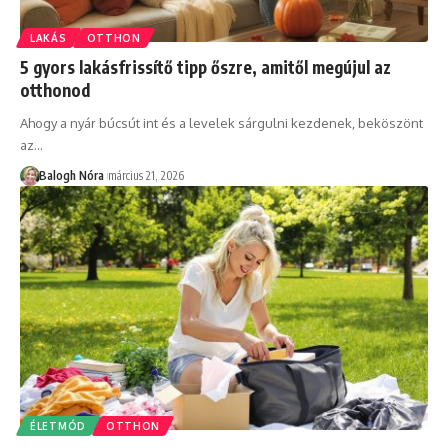
LAKÁS
OTTHON
5 gyors lakásfrissítő tipp őszre, amitől megújul az
otthonod
Ahogy a nyár búcsút int és a levelek sárgulni kezdenek, beköszönt
az
…
Balogh Nóra
március 21, 2026
ÉLETMÓD
OTTHON