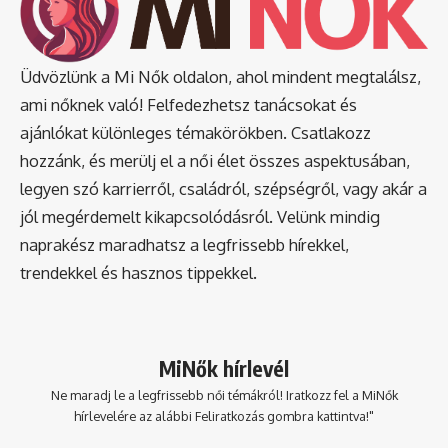
Üdvözlünk a Mi Nők oldalon, ahol mindent megtalálsz,
ami nőknek való! Felfedezhetsz tanácsokat és
ajánlókat különleges témakörökben. Csatlakozz
hozzánk, és merülj el a női élet összes aspektusában,
legyen szó karrierről, családról, szépségről, vagy akár a
jól megérdemelt kikapcsolódásról. Velünk mindig
naprakész maradhatsz a legfrissebb hírekkel,
trendekkel és hasznos tippekkel.
MiNők hírlevél
Ne maradj le a legfrissebb női témákról! Iratkozz fel a MiNők
hírlevelére az alábbi Feliratkozás gombra kattintva!"