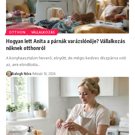
OTTHON
VÁLLALKOZÁS
Hogyan lett Anita a párnák varázslónője? Vállalkozás
nőknek otthonról
A konyhaasztalon heverő, elnyűtt, de mégis kedves díszpárna volt
az, ami elindította
…
Balogh Nóra
február 16, 2026