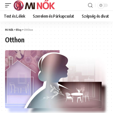
Test és Lélek
Szerelem és Párkapcsolat
Szépség és divat
Mi Nők
>
Blog
>
Otthon
Otthon