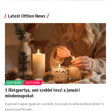
Latest Otthon News
ÉLETMÓD
OTTHON
3 illatgyertya, ami szebbé teszi a januári
mindennapokat
A januári napok gyakran szürkék, borúsak és kihívásokkal teliek. A
karácsonyi fények
…