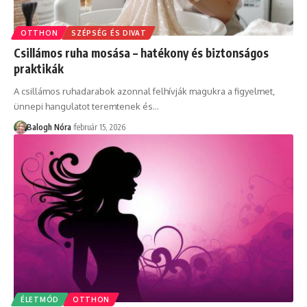
OTTHON
SZÉPSÉG ÉS DIVAT
Csillámos ruha mosása – hatékony és biztonságos
praktikák
A csillámos ruhadarabok azonnal felhívják magukra a figyelmet,
ünnepi hangulatot teremtenek és
…
Balogh Nóra
február 15, 2026
ÉLETMÓD
OTTHON