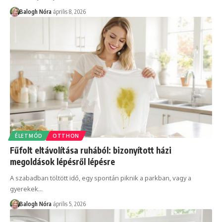
Balogh Nóra
április 8, 2026
ÉLETMÓD
OTTHON
Fűfolt eltávolítása ruhából: bizonyított házi
megoldások lépésről lépésre
A szabadban töltött idő, egy spontán piknik a parkban, vagy a
gyerekek
…
Balogh Nóra
április 5, 2026