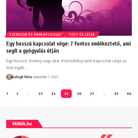
SZERELEM ÉS PÁRKAPCSOLAT
TEST ÉS LÉLEK
Egy hosszú kapcsolat vége: 7 fontos emlékeztető, ami
segít a gyógyulás útján
Egy hosszú, évekig vagy akár évtizedekig tartó kapcsolat vége az
élet egyik
…
Balogh Nóra
november 1, 2025
1
2
…
23
24
25
26
27
…
63
64
MiNők.hu