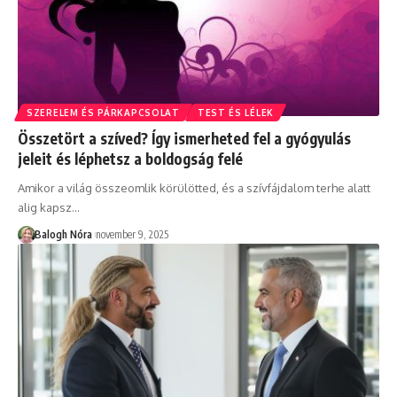
SZERELEM ÉS PÁRKAPCSOLAT
TEST ÉS LÉLEK
Összetört a szíved? Így ismerheted fel a gyógyulás
jeleit és léphetsz a boldogság felé
Amikor a világ összeomlik körülötted, és a szívfájdalom terhe alatt
alig kapsz
…
Balogh Nóra
november 9, 2025