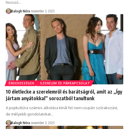
hosszú
…
Balogh Nóra
november 3, 2025
ÉRDEKESSÉGEK
SZERELEM ÉS PÁRKAPCSOLAT
10 életlecke a szerelemről és barátságról, amit az „Így
jártam anyátokkal” sorozatból tanultunk
A popkultúra számos alkotása kínál fel nem csupán szórakozást,
de mélyebb gondolatokat
…
Balogh Nóra
november 3, 2025