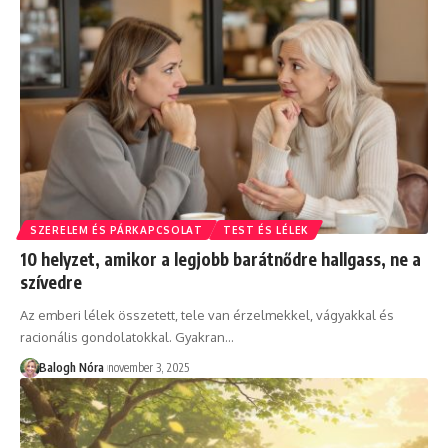
SZERELEM ÉS PÁRKAPCSOLAT
TEST ÉS LÉLEK
10 helyzet, amikor a legjobb barátnődre hallgass, ne a
szívedre
Az emberi lélek összetett, tele van érzelmekkel, vágyakkal és
racionális gondolatokkal. Gyakran
…
Balogh Nóra
november 3, 2025