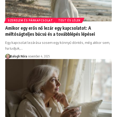
SZERELEM ÉS PÁRKAPCSOLAT
TEST ÉS LÉLEK
Amikor egy erős nő lezár egy kapcsolatot: A
méltóságteljes búcsú és a továbblépés lépései
Egy kapcsolat lezárása sosem egy könnyű döntés, még akkor sem,
ha tudjuk,
…
Balogh Nóra
november 4, 2025