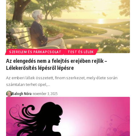
SZERELEM ÉS PÁRKAPCSOLAT
TEST ÉS LÉLEK
Az elengedés nem a felejtés erejében rejlik –
Lélekerősítés lépésről lépésre
Az emberi lélek összetett, finom szerkezet, mely élete során
számtalan terhet cipel,
…
Balogh Nóra
november 3, 2025