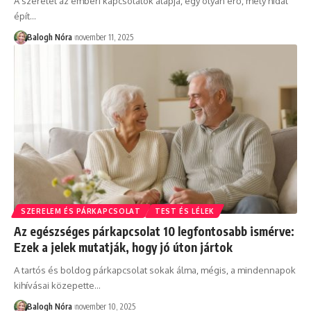
A szeretet az emberi kapcsolatok alapja, egy olyan erő, mely hidat
épít
…
Balogh Nóra
november 11, 2025
SZERELEM ÉS PÁRKAPCSOLAT
TEST ÉS LÉLEK
Az egészséges párkapcsolat 10 legfontosabb ismérve:
Ezek a jelek mutatják, hogy jó úton jártok
A tartós és boldog párkapcsolat sokak álma, mégis, a mindennapok
kihívásai közepette
…
Balogh Nóra
november 10, 2025