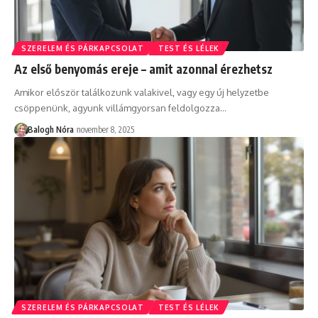
SZERELEM ÉS PÁRKAPCSOLAT
TEST ÉS LÉLEK
Az első benyomás ereje – amit azonnal érezhetsz
Amikor először találkozunk valakivel, vagy egy új helyzetbe
csöppenünk, agyunk villámgyorsan feldolgozza
…
Balogh Nóra
november 8, 2025
SZERELEM ÉS PÁRKAPCSOLAT
TEST ÉS LÉLEK