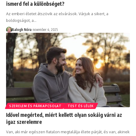
ismerd fel a különbséget?
Az emberi életet átszövik az elvárások. Várjuk a sikert, a
boldogságot, a
…
Balogh Nóra
november 4, 2025
SZERELEM ÉS PÁRKAPCSOLAT
TEST ÉS LÉLEK
Idővel megérted, miért kellett olyan sokáig várni az
igaz szerelemre
Van, aki már egészen fiatalon megtalálja élete párját, és van, akinek