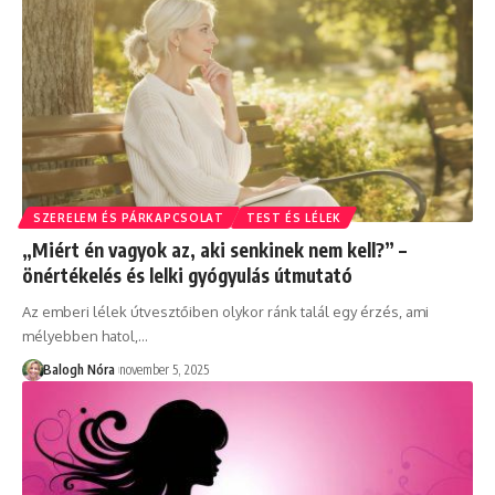
SZERELEM ÉS PÁRKAPCSOLAT
TEST ÉS LÉLEK
„Miért én vagyok az, aki senkinek nem kell?” –
önértékelés és lelki gyógyulás útmutató
Az emberi lélek útvesztőiben olykor ránk talál egy érzés, ami
mélyebben hatol,
…
Balogh Nóra
november 5, 2025