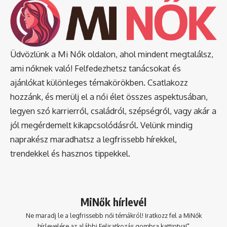
Üdvözlünk a Mi Nők oldalon, ahol mindent megtalálsz,
ami nőknek való! Felfedezhetsz tanácsokat és
ajánlókat különleges témakörökben. Csatlakozz
hozzánk, és merülj el a női élet összes aspektusában,
legyen szó karrierről, családról, szépségről, vagy akár a
jól megérdemelt kikapcsolódásról. Velünk mindig
naprakész maradhatsz a legfrissebb hírekkel,
trendekkel és hasznos tippekkel.
MiNők hírlevél
Ne maradj le a legfrissebb női témákról! Iratkozz fel a MiNők
hírlevelére az alábbi Feliratkozás gombra kattintva!"