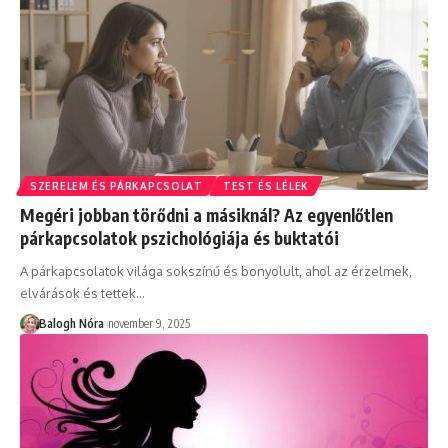
SZERELEM ÉS PÁRKAPCSOLAT
TEST ÉS LÉLEK
Megéri jobban törődni a másiknál? Az egyenlőtlen
párkapcsolatok pszichológiája és buktatói
A párkapcsolatok világa sokszínű és bonyolult, ahol az érzelmek,
elvárások és tettek
…
Balogh Nóra
november 9, 2025