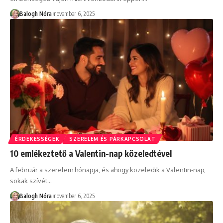
Balogh Nóra
november 6, 2025
ÉRDEKESSÉGEK
SZERELEM ÉS PÁRKAPCSOLAT
10 emlékeztető a Valentin-nap közeledtével
A február a szerelem hónapja, és ahogy közeledik a Valentin-nap,
sokak szívét
…
Balogh Nóra
november 6, 2025