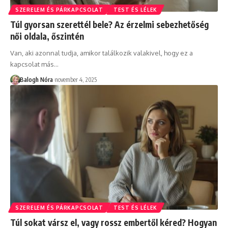
SZERELEM ÉS PÁRKAPCSOLAT
TEST ÉS LÉLEK
Túl gyorsan szerettél bele? Az érzelmi sebezhetőség
női oldala, őszintén
Van, aki azonnal tudja, amikor találkozik valakivel, hogy ez a
kapcsolat más
…
Balogh Nóra
november 4, 2025
SZERELEM ÉS PÁRKAPCSOLAT
TEST ÉS LÉLEK
Túl sokat vársz el, vagy rossz embertől kéred? Hogyan