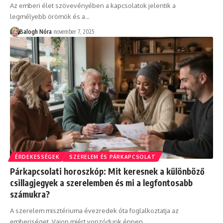
Az emberi élet szövevényében a kapcsolatok jelentik a
legmélyebb örömök és a
…
Balogh Nóra
november 7, 2025
ÉRDEKESSÉGEK
SZERELEM ÉS PÁRKAPCSOLAT
Párkapcsolati horoszkóp: Mit keresnek a különböző
csillagjegyek a szerelemben és mi a legfontosabb
számukra?
A szerelem misztériuma évezredek óta foglalkoztatja az
emberiséget. Vajon miért vonzódunk éppen
…