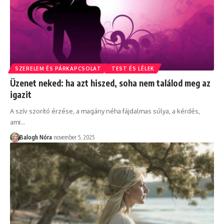
SZERELEM ÉS PÁRKAPCSOLAT
TEST ÉS LÉLEK
Üzenet neked: ha azt hiszed, soha nem találod meg az
igazit
A szív szorító érzése, a magány néha fájdalmas súlya, a kérdés,
ami
…
Balogh Nóra
november 5, 2025