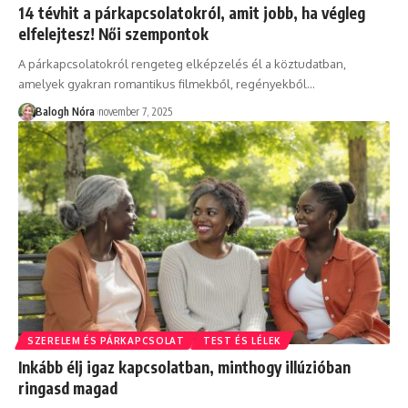
14 tévhit a párkapcsolatokról, amit jobb, ha végleg
elfelejtesz! Női szempontok
A párkapcsolatokról rengeteg elképzelés él a köztudatban,
amelyek gyakran romantikus filmekből, regényekből
…
Balogh Nóra
november 7, 2025
SZERELEM ÉS PÁRKAPCSOLAT
TEST ÉS LÉLEK
Inkább élj igaz kapcsolatban, minthogy illúzióban
ringasd magad