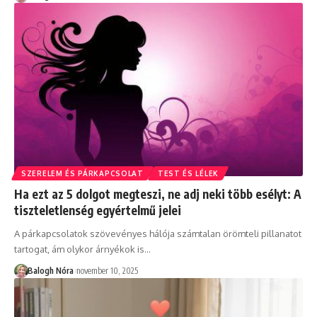
SZERELEM ÉS PÁRKAPCSOLAT
TEST ÉS LÉLEK
Ha ezt az 5 dolgot megteszi, ne adj neki több esélyt: A
tiszteletlenség egyértelmű jelei
A párkapcsolatok szövevényes hálója számtalan örömteli pillanatot
tartogat, ám olykor árnyékok is
…
Balogh Nóra
november 10, 2025