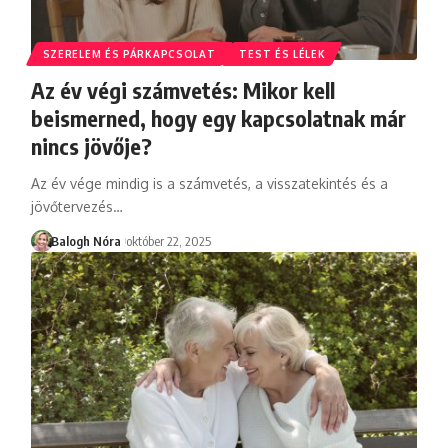
SZERELEM ÉS PÁRKAPCSOLAT
TEST ÉS LÉLEK
Az év végi számvetés: Mikor kell
beismerned, hogy egy kapcsolatnak már
nincs jövője?
Az év vége mindig is a számvetés, a visszatekintés és a
jövőtervezés
…
Balogh Nóra
október 22, 2025