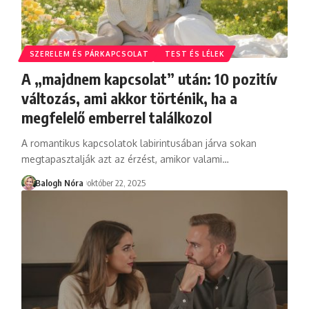
SZERELEM ÉS PÁRKAPCSOLAT
TEST ÉS LÉLEK
A „majdnem kapcsolat” után: 10 pozitív
változás, ami akkor történik, ha a
megfelelő emberrel találkozol
A romantikus kapcsolatok labirintusában járva sokan
megtapasztalják azt az érzést, amikor valami
…
Balogh Nóra
október 22, 2025