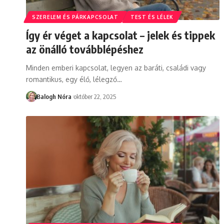
SZERELEM ÉS PÁRKAPCSOLAT
TEST ÉS LÉLEK
Így ér véget a kapcsolat – jelek és tippek
az önálló továbblépéshez
Minden emberi kapcsolat, legyen az baráti, családi vagy
romantikus, egy élő, lélegző
…
Balogh Nóra
október 22, 2025