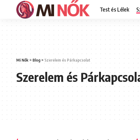
Test és Lélek
S
Mi Nők
>
Blog
>
Szerelem és Párkapcsolat
Szerelem és Párkapcsol