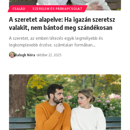
CSALÁD
SZERELEM ÉS PÁRKAPCSOLAT
A szeretet alapelve: Ha igazán szeretsz
valakit, nem bántod meg szándékosan
A szeretet, az emberi létezés egyik legmélyebb és
legkomplexebb érzése, számtalan formában
…
Balogh Nóra
október 22, 2025