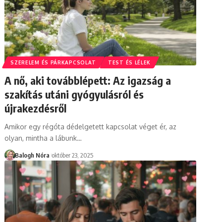
SZERELEM ÉS PÁRKAPCSOLAT
TEST ÉS LÉLEK
A nő, aki továbblépett: Az igazság a
szakítás utáni gyógyulásról és
újrakezdésről
Amikor egy régóta dédelgetett kapcsolat véget ér, az
olyan, mintha a lábunk
…
Balogh Nóra
október 23, 2025