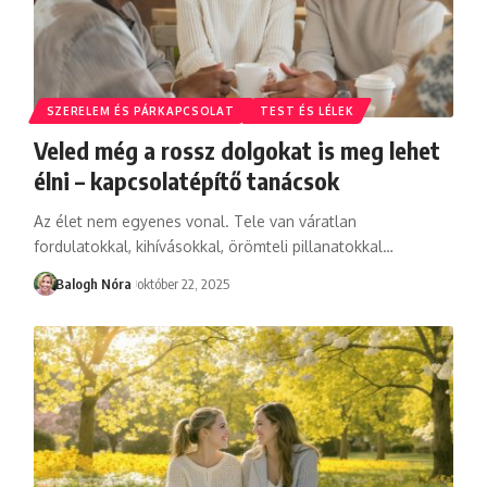
SZERELEM ÉS PÁRKAPCSOLAT
TEST ÉS LÉLEK
Veled még a rossz dolgokat is meg lehet
élni – kapcsolatépítő tanácsok
Az élet nem egyenes vonal. Tele van váratlan
fordulatokkal, kihívásokkal, örömteli pillanatokkal
…
Balogh Nóra
október 22, 2025