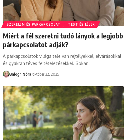
SZERELEM ÉS PÁRKAPCSOLAT
TEST ÉS LÉLEK
Miért a fél szeretni tudó lányok a legjobb
párkapcsolatot adják?
A párkapcsolatok világa tele van rejtélyekkel, elvárásokkal
és gyakran téves feltételezésekkel. Sokan
…
Balogh Nóra
október 22, 2025