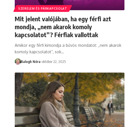
SZERELEM ÉS PÁRKAPCSOLAT
Mit jelent valójában, ha egy férfi azt
mondja, „nem akarok komoly
kapcsolatot”? Férfiak vallottak
Amikor egy férfi kimondja a bűvös mondatot: „nem akarok
komoly kapcsolatot”, sok
…
Balogh Nóra
október 22, 2025