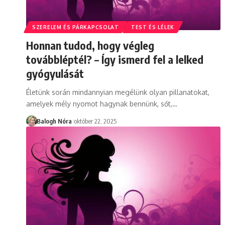
SZERELEM ÉS PÁRKAPCSOLAT
TEST ÉS LÉLEK
Honnan tudod, hogy végleg
továbbléptél? – Így ismerd fel a lelked
gyógyulását
Életünk során mindannyian megélünk olyan pillanatokat,
amelyek mély nyomot hagynak bennünk, sőt,
…
Balogh Nóra
október 22, 2025