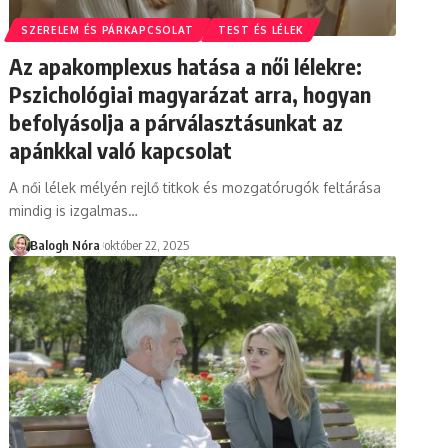
SZERELEM ÉS PÁRKAPCSOLAT
TEST ÉS LÉLEK
Az apakomplexus hatása a női lélekre:
Pszichológiai magyarázat arra, hogyan
befolyásolja a párválasztásunkat az
apánkkal való kapcsolat
A női lélek mélyén rejlő titkok és mozgatórugók feltárása
mindig is izgalmas
…
Balogh Nóra
október 22, 2025