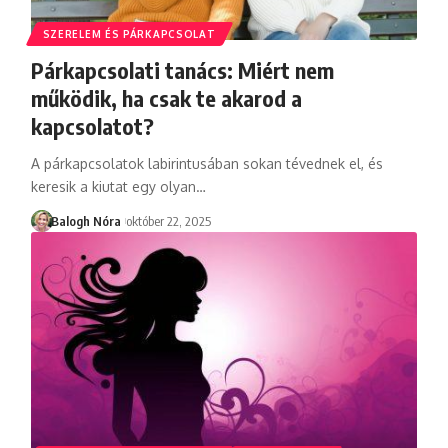
SZERELEM ÉS PÁRKAPCSOLAT
Párkapcsolati tanács: Miért nem
működik, ha csak te akarod a
kapcsolatot?
A párkapcsolatok labirintusában sokan tévednek el, és
keresik a kiutat egy olyan
…
Balogh Nóra
október 22, 2025