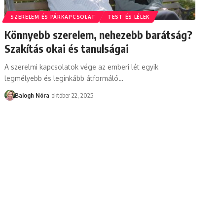
SZERELEM ÉS PÁRKAPCSOLAT
TEST ÉS LÉLEK
Könnyebb szerelem, nehezebb barátság?
Szakítás okai és tanulságai
A szerelmi kapcsolatok vége az emberi lét egyik
legmélyebb és leginkább átformáló
…
Balogh Nóra
október 22, 2025