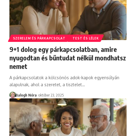
SZERELEM ÉS PÁRKAPCSOLAT
TEST ÉS LÉLEK
9+1 dolog egy párkapcsolatban, amire
nyugodtan és bűntudat nélkül mondhatsz
nemet
A párkapcsolatok a kölcsönös adok-kapok egyensúlyán
alapulnak, ahol a szeretet, a tisztelet
…
Balogh Nóra
október 23, 2025