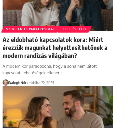
SZERELEM ÉS PÁRKAPCSOLAT
TEST ÉS LÉLEK
Az eldobható kapcsolatok kora: Miért
érezzük magunkat helyettesíthetőnek a
modern randizás világában?
A modern kor paradoxona, hogy a soha nem látott
kapcsolati lehetőségek ellenére
…
Balogh Nóra
október 22, 2025