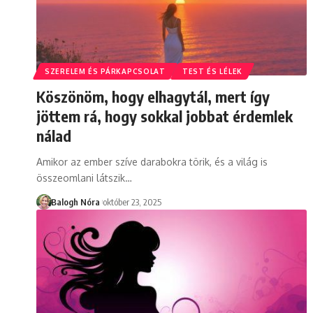
SZERELEM ÉS PÁRKAPCSOLAT
TEST ÉS LÉLEK
Köszönöm, hogy elhagytál, mert így
jöttem rá, hogy sokkal jobbat érdemlek
nálad
Amikor az ember szíve darabokra törik, és a világ is
összeomlani látszik
…
Balogh Nóra
október 23, 2025