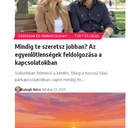
SZERELEM ÉS PÁRKAPCSOLAT
TEST ÉS LÉLEK
Mindig te szeretsz jobban? Az
egyenlőtlenségek feldolgozása a
kapcsolatokban
Sokunkban felmerül a kérdés, főleg a hosszú távú
párkapcsolatokban: vajon mindig én
…
Balogh Nóra
október 23, 2025