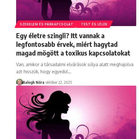
SZERELEM ÉS PÁRKAPCSOLAT
TEST ÉS LÉLEK
Egy életre szingli? Itt vannak a
legfontosabb érvek, miért hagytad
magad mögött a toxikus kapcsolatokat
Van, amikor a társadalmi elvárások súlya alatt meghajolva
azt hisszük, hogy egyedül
…
Balogh Nóra
október 22, 2025