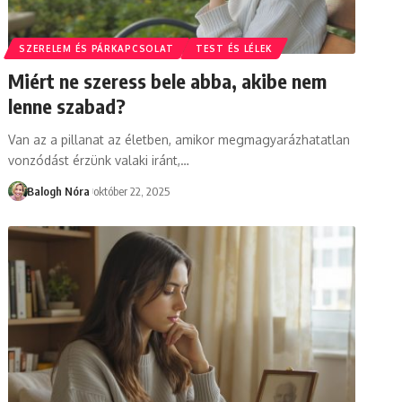
SZERELEM ÉS PÁRKAPCSOLAT
TEST ÉS LÉLEK
Miért ne szeress bele abba, akibe nem
lenne szabad?
Van az a pillanat az életben, amikor megmagyarázhatatlan
vonzódást érzünk valaki iránt,
…
Balogh Nóra
október 22, 2025