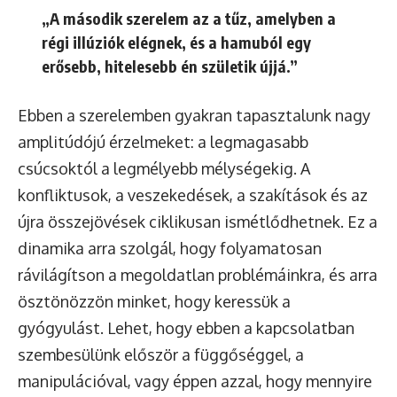
„A második szerelem az a tűz, amelyben a
régi illúziók elégnek, és a hamuból egy
erősebb, hitelesebb én születik újjá.”
Ebben a szerelemben gyakran tapasztalunk nagy
amplitúdójú érzelmeket: a legmagasabb
csúcsoktól a legmélyebb mélységekig. A
konfliktusok, a veszekedések, a szakítások és az
újra összejövések ciklikusan ismétlődhetnek. Ez a
dinamika arra szolgál, hogy folyamatosan
rávilágítson a megoldatlan problémáinkra, és arra
ösztönözzön minket, hogy keressük a
gyógyulást. Lehet, hogy ebben a kapcsolatban
szembesülünk először a függőséggel, a
manipulációval, vagy éppen azzal, hogy mennyire