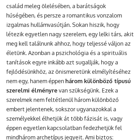
család meleg ölelésében, a barátságok
hűségében, és persze a romantikus vonzalom
izgalmas hullámvasútján. Sokan hiszik, hogy
létezik egyetlen nagy szerelem, egy lelki társ, akit
meg kell találnunk ahhoz, hogy teljessé váljon az
életünk. Azonban a pszichológia és a spirituális
tanítások egyre inkább azt sugallják, hogy a
fejlődésünkhöz, az önismeretünk elmélyítéséhez
nem egy, hanem éppen
három különböző típusú
szerelmi élményre
van szükségünk. Ezek a
szerelmek nem feltétlenül három különböző
embert jelentenek, sokszor ugyanazokkal a
személyekkel élhetjük át több fázisát is, vagy
éppen egyetlen kapcsolatban fedezhetjük fel
mindhárom archetípus jegyeit. Ami biztos: