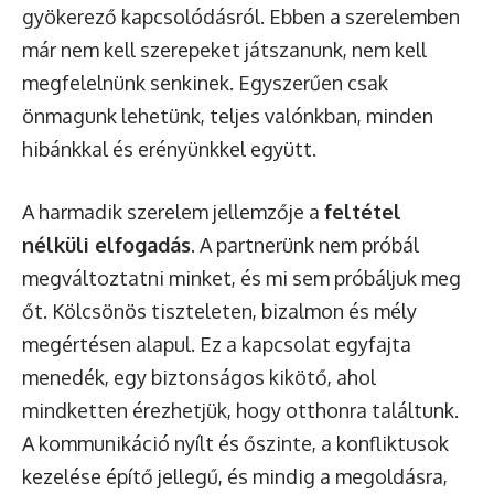
gyökerező kapcsolódásról. Ebben a szerelemben
már nem kell szerepeket játszanunk, nem kell
megfelelnünk senkinek. Egyszerűen csak
önmagunk lehetünk, teljes valónkban, minden
hibánkkal és erényünkkel együtt.
A harmadik szerelem jellemzője a
feltétel
nélküli elfogadás
. A partnerünk nem próbál
megváltoztatni minket, és mi sem próbáljuk meg
őt. Kölcsönös tiszteleten, bizalmon és mély
megértésen alapul. Ez a kapcsolat egyfajta
menedék, egy biztonságos kikötő, ahol
mindketten érezhetjük, hogy otthonra találtunk.
A kommunikáció nyílt és őszinte, a konfliktusok
kezelése építő jellegű, és mindig a megoldásra,