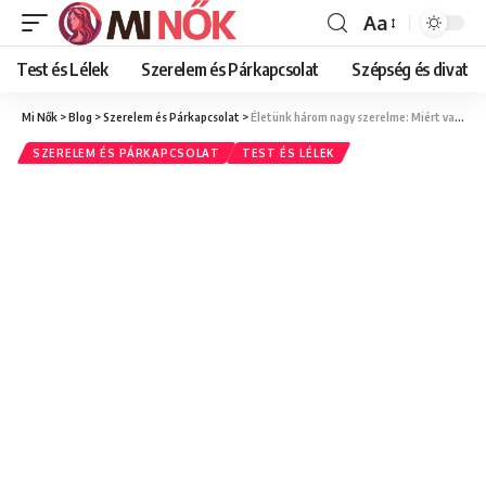
Aa
Font
Resizer
Test és Lélek
Szerelem és Párkapcsolat
Szépség és divat
Mi Nők
>
Blog
>
Szerelem és Párkapcsolat
>
Életünk három nagy szerelme: Miért van szükségünk mindháromra a fejlődéshez?
SZERELEM ÉS PÁRKAPCSOLAT
TEST ÉS LÉLEK