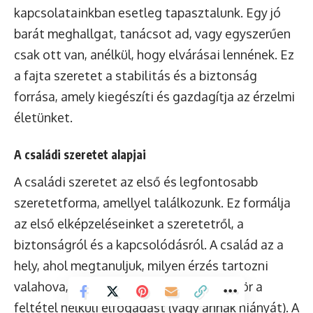
kapcsolatainkban esetleg tapasztalunk. Egy jó
barát meghallgat, tanácsot ad, vagy egyszerűen
csak ott van, anélkül, hogy elvárásai lennének. Ez
a fajta szeretet a stabilitás és a biztonság
forrása, amely kiegészíti és gazdagítja az érzelmi
életünket.
A családi szeretet alapjai
A családi szeretet az első és legfontosabb
szeretetforma, amellyel találkozunk. Ez formálja
az első elképzeléseinket a szeretetről, a
biztonságról és a kapcsolódásról. A család az a
hely, ahol megtanuljuk, milyen érzés tartozni
valahova, és hol tapasztaljuk meg először a
feltétel nélküli elfogadást (vagy annak hiányát). A