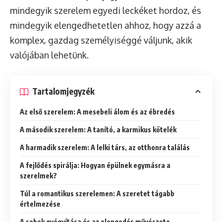
mindegyik szerelem egyedi leckéket hordoz, és
mindegyik elengedhetetlen ahhoz, hogy azzá a
komplex, gazdag személyiséggé váljunk, akik
valójában lehetünk.
Tartalomjegyzék
Az első szerelem: A mesebeli álom és az ébredés
A második szerelem: A tanító, a karmikus kötelék
A harmadik szerelem: A lelki társ, az otthonra találás
A fejlődés spirálja: Hogyan épülnek egymásra a
szerelmek?
Túl a romantikus szerelemen: A szeretet tágabb
értelmezése
A sebek gyógyítása és az elengedés művészete