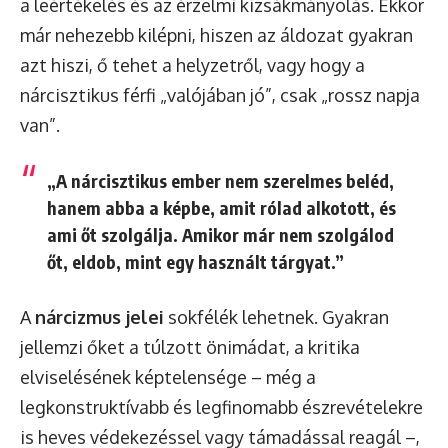
a leértékelés és az érzelmi kizsákmányolás. Ekkor
már nehezebb kilépni, hiszen az áldozat gyakran
azt hiszi, ő tehet a helyzetről, vagy hogy a
nárcisztikus férfi „valójában jó”, csak „rossz napja
van”.
„A nárcisztikus ember nem szerelmes beléd,
hanem abba a képbe, amit rólad alkotott, és
ami őt szolgálja. Amikor már nem szolgálod
őt, eldob, mint egy használt tárgyat.”
A
nárcizmus jelei
sokfélék lehetnek. Gyakran
jellemzi őket a túlzott önimádat, a kritika
elviselésének képtelensége – még a
legkonstruktívabb és legfinomabb észrevételekre
is heves védekezéssel vagy támadással reagál –,