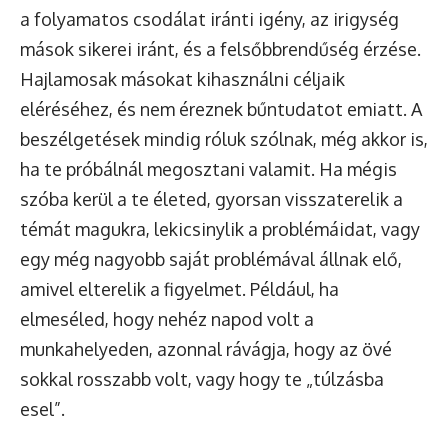
a folyamatos csodálat iránti igény, az irigység
mások sikerei iránt, és a felsőbbrendűség érzése.
Hajlamosak másokat kihasználni céljaik
eléréséhez, és nem éreznek bűntudatot emiatt. A
beszélgetések mindig róluk szólnak, még akkor is,
ha te próbálnál megosztani valamit. Ha mégis
szóba kerül a te életed, gyorsan visszaterelik a
témát magukra, lekicsinylik a problémáidat, vagy
egy még nagyobb saját problémával állnak elő,
amivel elterelik a figyelmet. Például, ha
elmeséled, hogy nehéz napod volt a
munkahelyeden, azonnal rávágja, hogy az övé
sokkal rosszabb volt, vagy hogy te „túlzásba
esel”.