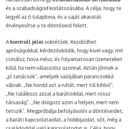
és a szabadságod korlátozásába. A célja, hogy te
legyél az ő tulajdona, és a saját akaratát
érvényesítse a te döntéseid felett.
A
kontroll jelei
sokrétűek. Kezdődhet
apróságokkal: kérdezősködik, hogy kivel vagy, mit
csinálsz, hova mész, és folyamatosan üzeneteket
küld, ha nem válaszolsz azonnal. Aztán jönnek a
„jó tanácsok”, amelyek valójában parancsokká
válnak: „Ne hordd azt a ruhát, mert túl kihívó”,
„Ne találkozz azzal a barátoddal, mert rossz
társaság”, „Ne dolgozz azon a helyen, mert nem
tetszik”. Megpróbálja befolyásolni a döntéseidet,
a baráti kapcsolataidat, a hobbijaidat, sőt, még a
családoddal való kapcsolatodat is. Célja, hogy