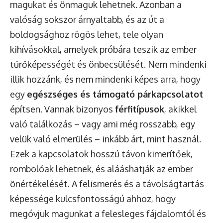
magukat és önmaguk lehetnek. Azonban a
valóság sokszor árnyaltabb, és az út a
boldogsághoz rögös lehet, tele olyan
kihívásokkal, amelyek próbára teszik az ember
tűrőképességét és önbecsülését. Nem mindenki
illik hozzánk, és nem mindenki képes arra, hogy
egy
egészséges és támogató párkapcsolatot
építsen. Vannak bizonyos
férfitípusok
, akikkel
való találkozás – vagy ami még rosszabb, egy
velük való elmerülés – inkább árt, mint használ.
Ezek a kapcsolatok hosszú távon kimerítőek,
rombolóak lehetnek, és alááshatják az ember
önértékelését. A felismerés és a távolságtartás
képessége kulcsfontosságú ahhoz, hogy
megóvjuk magunkat a felesleges fájdalomtól és