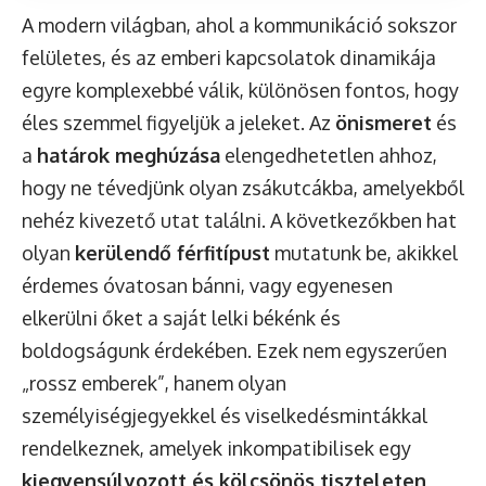
A modern világban, ahol a kommunikáció sokszor
felületes, és az emberi kapcsolatok dinamikája
egyre komplexebbé válik, különösen fontos, hogy
éles szemmel figyeljük a jeleket. Az
önismeret
és
a
határok meghúzása
elengedhetetlen ahhoz,
hogy ne tévedjünk olyan zsákutcákba, amelyekből
nehéz kivezető utat találni. A következőkben hat
olyan
kerülendő férfitípust
mutatunk be, akikkel
érdemes óvatosan bánni, vagy egyenesen
elkerülni őket a saját lelki békénk és
boldogságunk érdekében. Ezek nem egyszerűen
„rossz emberek”, hanem olyan
személyiségjegyekkel és viselkedésmintákkal
rendelkeznek, amelyek inkompatibilisek egy
kiegyensúlyozott és kölcsönös tiszteleten