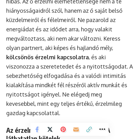
hibás. Az ő érzelmi elérhetetlensége nem a te
hiányosságaidról szól, hanem az ő saját belső
küzdelmeiről és félelmeiről. Ne pazarold az
energiádat és az idődet arra, hogy valakit
megváltoztass, aki nem akar változni. Keress
olyan partnert, aki képes és hajlandó mély,
kölcsönös érzelmi kapcsolatra
, és aki
viszonozza a szeretetedet és a nyitottságodat. A
sebezhetőség elfogadása és a valódi intimitás
kialakítása mindkét fél részéről aktív munkát és
nyitottságot igényel. Ne elégedj meg
kevesebbel, mint egy teljes értékű, érzelmileg
gazdag kapcsolattal.
Az érzelmi zsaroló és manipulátor: A
láthatatlan kötelek