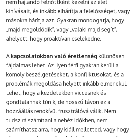
nem hajlandó felnőttként kezelni az élet
kihívásait, és inkább elhárítja a felelősséget, vagy
másokra hárítja azt. Gyakran mondogatja, hogy
„majd megoldódik”, vagy „valaki majd segít”,
ahelyett, hogy proaktívan cselekedne.
A
kapcsolatokban való éretlenség
különösen
fájdalmas lehet. Az ilyen férfi gyakran kerüli a
komoly beszélgetéseket, a konfliktusokat, és a
problémák megoldása helyett inkább elmenekül.
Lehet, hogy a kezdetekben viccesnek és
gondtalannak tűnik, de hosszú távon ez a
hozzáállás rendkívül frusztrálóvá válik. Nem
tudsz rá számítani a nehéz időkben, nem
számíthatsz arra, hogy kiáll melletted, vagy hogy