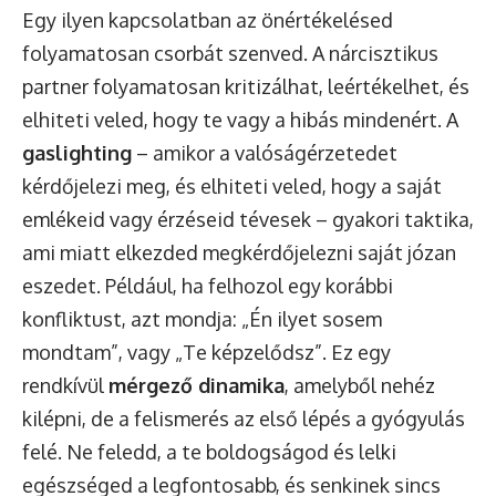
Egy ilyen kapcsolatban az önértékelésed
folyamatosan csorbát szenved. A nárcisztikus
partner folyamatosan kritizálhat, leértékelhet, és
elhiteti veled, hogy te vagy a hibás mindenért. A
gaslighting
– amikor a valóságérzetedet
kérdőjelezi meg, és elhiteti veled, hogy a saját
emlékeid vagy érzéseid tévesek – gyakori taktika,
ami miatt elkezded megkérdőjelezni saját józan
eszedet. Például, ha felhozol egy korábbi
konfliktust, azt mondja: „Én ilyet sosem
mondtam”, vagy „Te képzelődsz”. Ez egy
rendkívül
mérgező dinamika
, amelyből nehéz
kilépni, de a felismerés az első lépés a gyógyulás
felé. Ne feledd, a te boldogságod és lelki
egészséged a legfontosabb, és senkinek sincs