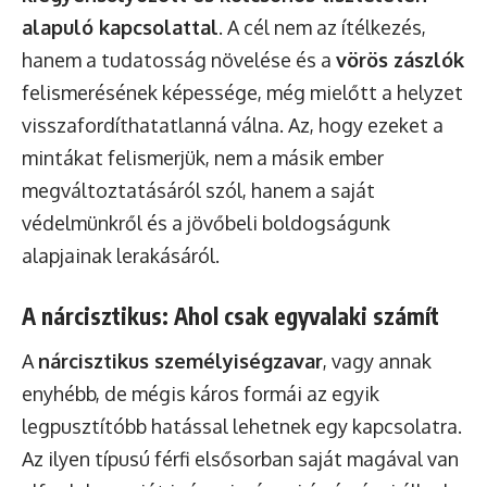
alapuló kapcsolattal
. A cél nem az ítélkezés,
hanem a tudatosság növelése és a
vörös zászlók
felismerésének képessége, még mielőtt a helyzet
visszafordíthatatlanná válna. Az, hogy ezeket a
mintákat felismerjük, nem a másik ember
megváltoztatásáról szól, hanem a saját
védelmünkről és a jövőbeli boldogságunk
alapjainak lerakásáról.
A nárcisztikus: Ahol csak egyvalaki számít
A
nárcisztikus személyiségzavar
, vagy annak
enyhébb, de mégis káros formái az egyik
legpusztítóbb hatással lehetnek egy kapcsolatra.
Az ilyen típusú férfi elsősorban saját magával van