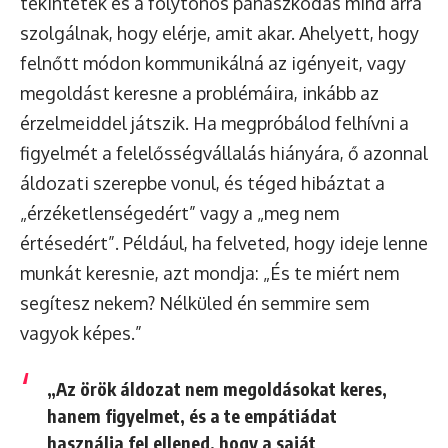
tekintetek és a folytonos panaszkodás mind arra
szolgálnak, hogy elérje, amit akar. Ahelyett, hogy
felnőtt módon kommunikálná az igényeit, vagy
megoldást keresne a problémáira, inkább az
érzelmeiddel játszik. Ha megpróbálod felhívni a
figyelmét a felelősségvállalás hiányára, ő azonnal
áldozati szerepbe vonul, és téged hibáztat a
„érzéketlenségedért” vagy a „meg nem
értésedért”. Például, ha felveted, hogy ideje lenne
munkát keresnie, azt mondja: „És te miért nem
segítesz nekem? Nélküled én semmire sem
vagyok képes.”
„Az örök áldozat nem megoldásokat keres,
hanem figyelmet, és a te empátiádat
használja fel ellened, hogy a saját