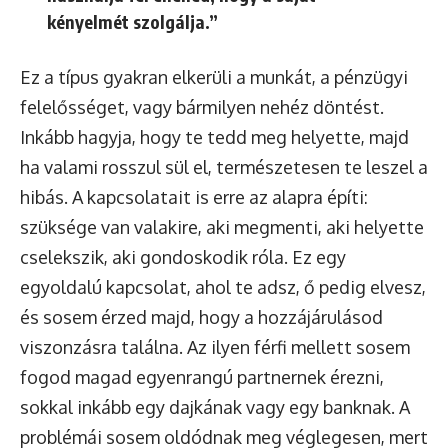
kényelmét szolgálja.”
Ez a típus gyakran elkerüli a munkát, a pénzügyi
felelősséget, vagy bármilyen nehéz döntést.
Inkább hagyja, hogy te tedd meg helyette, majd
ha valami rosszul sül el, természetesen te leszel a
hibás. A kapcsolatait is erre az alapra építi:
szüksége van valakire, aki megmenti, aki helyette
cselekszik, aki gondoskodik róla. Ez egy
egyoldalú kapcsolat, ahol te adsz, ő pedig elvesz,
és sosem érzed majd, hogy a hozzájárulásod
viszonzásra találna. Az ilyen férfi mellett sosem
fogod magad egyenrangú partnernek érezni,
sokkal inkább egy dajkának vagy egy banknak. A
problémái sosem oldódnak meg véglegesen, mert