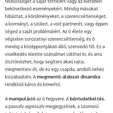
felelősséget a saját tetteiért vagy az életében
bekövetkező eseményekért. Mindig másokat
hibáztat, a körülményeket, a szerencsétlenséget,
a kormányt, a szüleit, a volt partnerét, vagy éppen
téged a saját problémáiért. Az ő élete egy
végtelen sorozatnyi szerencsétlenség, és ő
mindig a középpontjában álló, szenvedő fél. Ez a
viselkedés eleinte szánalmat válthat ki, és arra
ösztönözhet, hogy segíteni akarj rajta,
megmenteni őt, de ez egy csapda, amiből nehéz
kiszabadulni. A
megmentő-áldozat dinamika
rendkívül káros és kimerítő.
A
manipuláció
az ő fegyvere. A
bűntudatkeltés
,
a passzív-agresszív megjegyzések, a szomorú