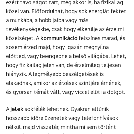
ezért távolságot tart, még akkor is, ha fizikailag
közel van. Előfordulhat, hogy sok energiát fektet
a munkába, a hobbijaiba vagy más
tevékenységekbe, csak hogy elkerülje az érzelmi
közelséget. A
kommunikáció
felszínes marad, és
sosem érzed majd, hogy igazán megnyílna
előtted, vagy beengedne a belső világába. Lehet,
hogy fizikailag jelen van, de érzelmileg teljesen
hiányzik. A legmélyebb beszélgetések is
elakadnak, amikor az érzések szintjére érnének,
és gyorsan témát vált, vagy viccel elüti a dolgot.
A
jelek
sokfélék lehetnek. Gyakran eltűnik
hosszabb időre üzenetek vagy telefonhívások
nélkül, majd visszatér, mintha mi sem történt