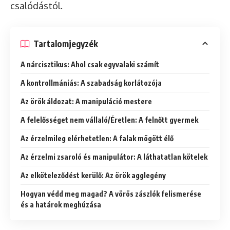
csalódástól.
Tartalomjegyzék
A nárcisztikus: Ahol csak egyvalaki számít
A kontrollmániás: A szabadság korlátozója
Az örök áldozat: A manipuláció mestere
A felelősséget nem vállaló/Éretlen: A felnőtt gyermek
Az érzelmileg elérhetetlen: A falak mögött élő
Az érzelmi zsaroló és manipulátor: A láthatatlan kötelek
Az elköteleződést kerülő: Az örök agglegény
Hogyan védd meg magad? A vörös zászlók felismerése
és a határok meghúzása