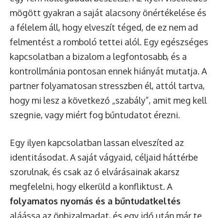
mögött gyakran a saját alacsony önértékelése és
a félelem áll, hogy elveszít téged, de ez nem ad
felmentést a romboló tettei alól. Egy egészséges
kapcsolatban a bizalom a legfontosabb, és a
kontrollmánia pontosan ennek hiányát mutatja. A
partner folyamatosan stresszben él, attól tartva,
hogy mi lesz a következő „szabály”, amit meg kell
szegnie, vagy miért fog bűntudatot érezni.
Egy ilyen kapcsolatban lassan elveszíted az
identitásodat. A saját vágyaid, céljaid háttérbe
szorulnak, és csak az ő elvárásainak akarsz
megfelelni, hogy elkerüld a konfliktust. A
folyamatos nyomás és a bűntudatkeltés
aláássa az önbizalmadat, és egy idő után már te