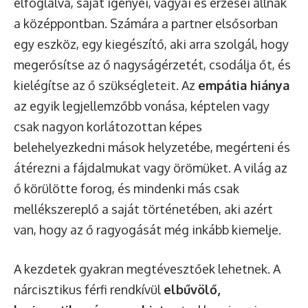
elfoglalva, saját igényei, vágyai és érzései állnak
a középpontban. Számára a partner elsősorban
egy eszköz, egy kiegészítő, aki arra szolgál, hogy
megerősítse az ő nagyságérzetét, csodálja őt, és
kielégítse az ő szükségleteit. Az
empátia hiánya
az egyik legjellemzőbb vonása, képtelen vagy
csak nagyon korlátozottan képes
belehelyezkedni mások helyzetébe, megérteni és
átérezni a fájdalmukat vagy örömüket. A világ az
ő körülötte forog, és mindenki más csak
mellékszereplő a saját történetében, aki azért
van, hogy az ő ragyogását még inkább kiemelje.
A kezdetek gyakran megtévesztőek lehetnek. A
nárcisztikus férfi rendkívül
elbűvölő,