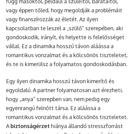
függ másoktól, például a szüleitől, barátaitól,
vagy éppen tőled, hogy megoldják a problémáit
vagy finanszírozzák az életét. Az ilyen
kapcsolatban te leszel a „szülő” szerepében, aki
gondoskodik, irányít, és helyette is felelősséget
vállal. Ez a dinamika hosszú távon aláássa a
romantikus vonzalmat és a kölcsönös tiszteletet,
és te is kimerülsz a folyamatos gondoskodásban.
Egy ilyen dinamika hosszú távon kimerítő és
egyoldalú. A partner folyamatosan azt érezheti,
hogy „anya” szerepben van, nem pedig egy
egyenrangú felnőtt társa. Ez aláássa a
romantikus vonzalmat és a kölcsönös tiszteletet.
A
biztonságérzet
hiánya állandó stresszforrást