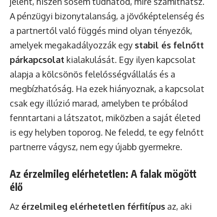
jelent, hiszen sosem tudhatod, mire számíthatsz.
A pénzügyi bizonytalanság, a jövőképtelenség és
a partnertől való függés mind olyan tényezők,
amelyek megakadályozzák egy
stabil és felnőtt
párkapcsolat
kialakulását. Egy ilyen kapcsolat
alapja a kölcsönös felelősségvállalás és a
megbízhatóság. Ha ezek hiányoznak, a kapcsolat
csak egy illúzió marad, amelyben te próbálod
fenntartani a látszatot, miközben a saját életed
is egy helyben toporog. Ne feledd, te egy felnőtt
partnerre vágysz, nem egy újabb gyermekre.
Az érzelmileg elérhetetlen: A falak mögött
élő
Az
érzelmileg elérhetetlen férfitípus
az, aki