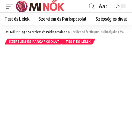
Aa
Font
Resizer
Test és Lélek
Szerelem és Párkapcsolat
Szépség és divat
Mi Nők
>
Blog
>
Szerelem és Párkapcsolat
>
6 kerülendő férfitípus, akiktől jobb távol maradni a saját érdekedben
SZERELEM ÉS PÁRKAPCSOLAT
TEST ÉS LÉLEK