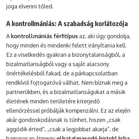
joga elvenni tőled.
A kontrollmániás: A szabadság korlátozója
A
kontrollmániás férfitípus
az, aki úgy gondolja,
hogy minden és mindenki felett irányítania kell.
Ez a viselkedés gyakran a bizonytalanságból, a
bizalmatlanságból vagy a saját alacsony
önértékelésből fakad, de a párkapcsolatban
rendkívül fojtogatóvá válhat. Nem bíznak meg a
partnerükben, és a bizalmatlanságukat a másik
életének minden területére kiterjedő
ellenőrzéssel próbálják kompenzálni. Ez az elején
akár gondoskodásnak is tűnhet, hiszen „csak
aggódik érted”, „csak a legjobbat akarja”, de
hamarosan átmegy
elhatalmasodó birtoklásba