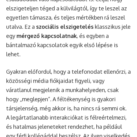
elszigeteljen téged a külvilágtól, így te leszel az
egyetlen támasza, és teljes mértékben rá leszel
utalva. Ez a
szociális elszigetelés
klasszikus jele
egy
mérgező kapcsolatnak
, és egyben a
bántalmazó kapcsolatok egyik első lépése is
lehet.
Gyakran előfordul, hogy a telefonodat ellenőrzi, a
közösségi média fiókjaidat figyeli, vagy
váratlanul megjelenik a munkahelyeden, csak
hogy „meglepjen”. A féltékenység is gyakori
társjelenség, még akkor is, ha nincs rá semmi ok.
A legártatlanabb interakciókat is félreértelmezi,
és hatalmas jeleneteket rendezhet, ha például
egy férfi kollégáddal beszélsz. Az ilyen viselkedés