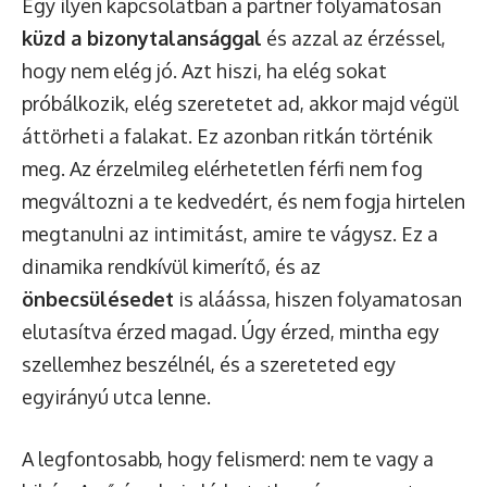
Egy ilyen kapcsolatban a partner folyamatosan
küzd a bizonytalansággal
és azzal az érzéssel,
hogy nem elég jó. Azt hiszi, ha elég sokat
próbálkozik, elég szeretetet ad, akkor majd végül
áttörheti a falakat. Ez azonban ritkán történik
meg. Az érzelmileg elérhetetlen férfi nem fog
megváltozni a te kedvedért, és nem fogja hirtelen
megtanulni az intimitást, amire te vágysz. Ez a
dinamika rendkívül kimerítő, és az
önbecsülésedet
is aláássa, hiszen folyamatosan
elutasítva érzed magad. Úgy érzed, mintha egy
szellemhez beszélnél, és a szereteted egy
egyirányú utca lenne.
A legfontosabb, hogy felismerd: nem te vagy a