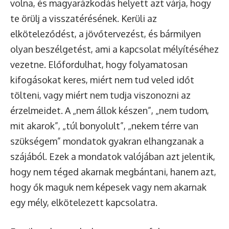
volna, és magyarázkodás helyett azt várja, hogy
te örülj a visszatérésének. Kerüli az
elköteleződést, a jövőtervezést, és bármilyen
olyan beszélgetést, ami a kapcsolat mélyítéséhez
vezetne. Előfordulhat, hogy folyamatosan
kifogásokat keres, miért nem tud veled időt
tölteni, vagy miért nem tudja viszonozni az
érzelmeidet. A „nem állok készen”, „nem tudom,
mit akarok”, „túl bonyolult”, „nekem térre van
szükségem” mondatok gyakran elhangzanak a
szájából. Ezek a mondatok valójában azt jelentik,
hogy nem téged akarnak megbántani, hanem azt,
hogy ők maguk nem képesek vagy nem akarnak
egy mély, elkötelezett kapcsolatra.