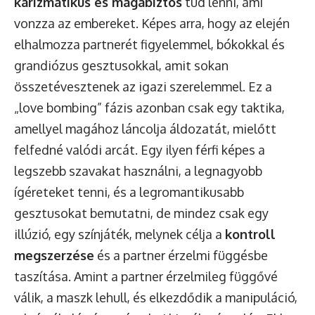
karizmatikus és magabiztos
tud lenni, ami
vonzza az embereket. Képes arra, hogy az elején
elhalmozza partnerét figyelemmel, bókokkal és
grandiózus gesztusokkal, amit sokan
összetévesztenek az igazi szerelemmel. Ez a
„love bombing” fázis azonban csak egy taktika,
amellyel magához láncolja áldozatát, mielőtt
felfedné valódi arcát. Egy ilyen férfi képes a
legszebb szavakat használni, a legnagyobb
ígéreteket tenni, és a legromantikusabb
gesztusokat bemutatni, de mindez csak egy
illúzió, egy színjáték, melynek célja a
kontroll
megszerzése
és a partner érzelmi függésbe
taszítása. Amint a partner érzelmileg függővé
válik, a maszk lehull, és elkezdődik a manipuláció,