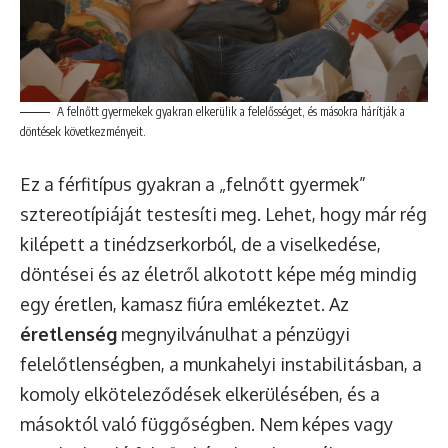
A felnőtt gyermekek gyakran elkerülik a felelősséget, és másokra hárítják a
döntések következményeit.
Ez a férfitípus gyakran a „felnőtt gyermek”
sztereotípiáját testesíti meg. Lehet, hogy már rég
kilépett a tinédzserkorból, de a viselkedése,
döntései és az életről alkotott képe még mindig
egy éretlen, kamasz fiúra emlékeztet. Az
éretlenség
megnyilvánulhat a pénzügyi
felelőtlenségben, a munkahelyi instabilitásban, a
komoly elköteleződések elkerülésében, és a
másoktól való függőségben. Nem képes vagy