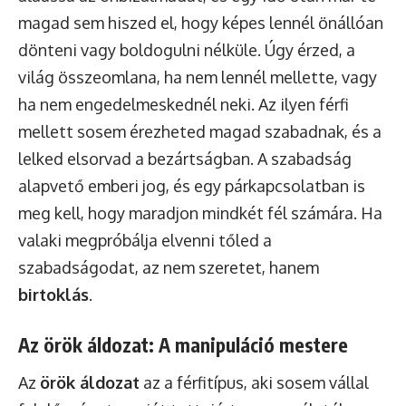
magad sem hiszed el, hogy képes lennél önállóan
dönteni vagy boldogulni nélküle. Úgy érzed, a
világ összeomlana, ha nem lennél mellette, vagy
ha nem engedelmeskednél neki. Az ilyen férfi
mellett sosem érezheted magad szabadnak, és a
lelked elsorvad a bezártságban. A szabadság
alapvető emberi jog, és egy párkapcsolatban is
meg kell, hogy maradjon mindkét fél számára. Ha
valaki megpróbálja elvenni tőled a
szabadságodat, az nem szeretet, hanem
birtoklás
.
Az örök áldozat: A manipuláció mestere
Az
örök áldozat
az a férfitípus, aki sosem vállal