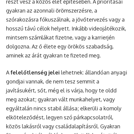
részt vesz a közös élet építésében. A prioritásai
gyakran az azonnali örömszerzésre, a
szórakozásra fókuszálnak, a jövőtervezés vagy a
hosszú távú célok helyett. Inkább videojátékozik,
mintsem számlákat fizetne, vagy a karrierjén
dolgozna. Az ő élete egy örökös szabadság,
aminek az árát gyakran te fizeted meg.
A
felelőtlenség jelei
lehetnek: állandóan anyagi
gondjai vannak, de nem tesz semmit a
javításukért, sőt, még el is várja, hogy te oldd
meg azokat; gyakran vált munkahelyet, vagy
egyáltalán nincs stabil állása; elkerüli a komoly
elköteleződést, legyen szó párkapcsolatról,
közös lakásról vagy családalapításról. Gyakran