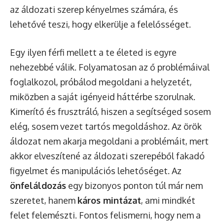
az áldozati szerep kényelmes számára, és
lehetővé teszi, hogy elkerülje a felelősséget.
Egy ilyen férfi mellett a te életed is egyre
nehezebbé válik. Folyamatosan az ő problémáival
foglalkozol, próbálod megoldani a helyzetét,
miközben a saját igényeid háttérbe szorulnak.
Kimerítő és frusztráló, hiszen a segítséged sosem
elég, sosem vezet tartós megoldáshoz. Az örök
áldozat nem akarja megoldani a problémáit, mert
akkor elveszítené az áldozati szerepéből fakadó
figyelmet és manipulációs lehetőséget. Az
önfeláldozás
egy bizonyos ponton túl már nem
szeretet, hanem
káros mintázat
, ami mindkét
felet felemészti. Fontos felismerni, hogy nem a