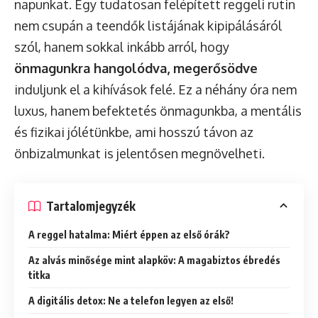
napunkat. Egy tudatosan felépített reggeli rutin
nem csupán a teendők listájának kipipálásáról
szól, hanem sokkal inkább arról, hogy
önmagunkra hangolódva, megerősödve
induljunk el a kihívások felé. Ez a néhány óra nem
luxus, hanem befektetés önmagunkba, a mentális
és fizikai jólétünkbe, ami hosszú távon az
önbizalmunkat is jelentősen megnövelheti.
Tartalomjegyzék
A reggel hatalma: Miért éppen az első órák?
Az alvás minősége mint alapköv: A magabiztos ébredés
titka
A digitális detox: Ne a telefon legyen az első!