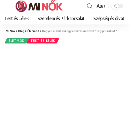
Aa
Font
Resizer
Test és Lélek
Szerelem és Párkapcsolat
Szépség és divat
Mi Nők
>
Blog
>
Életmód
>
Hogyan alakíts ki egy önbizalomerősítő reggeli rutint?
ÉLETMÓD
TEST ÉS LÉLEK