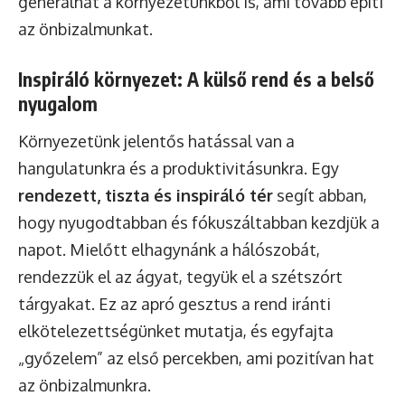
generálhat a környezetünkből is, ami tovább építi
az önbizalmunkat.
Inspiráló környezet: A külső rend és a belső
nyugalom
Környezetünk jelentős hatással van a
hangulatunkra és a produktivitásunkra. Egy
rendezett, tiszta és inspiráló tér
segít abban,
hogy nyugodtabban és fókuszáltabban kezdjük a
napot. Mielőtt elhagynánk a hálószobát,
rendezzük el az ágyat, tegyük el a szétszórt
tárgyakat. Ez az apró gesztus a rend iránti
elkötelezettségünket mutatja, és egyfajta
„győzelem” az első percekben, ami pozitívan hat
az önbizalmunkra.