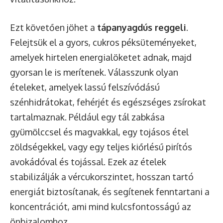
Ezt követően jöhet a
tápanyagdús reggeli
.
Felejtsük el a gyors, cukros péksüteményeket,
amelyek hirtelen energialöketet adnak, majd
gyorsan le is merítenek. Válasszunk olyan
ételeket, amelyek lassú felszívódású
szénhidrátokat, fehérjét és egészséges zsírokat
tartalmaznak. Például egy tál zabkása
gyümölccsel és magvakkal, egy tojásos étel
zöldségekkel, vagy egy teljes kiőrlésű pirítós
avokádóval és tojással. Ezek az ételek
stabilizálják a vércukorszintet, hosszan tartó
energiát biztosítanak, és segítenek fenntartani a
koncentrációt, ami mind kulcsfontosságú az
önbizalomhoz.