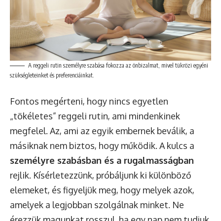
A reggeli rutin személyre szabása fokozza az önbizalmat, mivel tükrözi egyéni
szükségleteinket és preferenciáinkat.
Fontos megérteni, hogy nincs egyetlen
„tökéletes” reggeli rutin, ami mindenkinek
megfelel. Az, ami az egyik embernek beválik, a
másiknak nem biztos, hogy működik. A kulcs a
személyre szabásban és a rugalmasságban
rejlik. Kísérletezzünk, próbáljunk ki különböző
elemeket, és figyeljük meg, hogy melyek azok,
amelyek a legjobban szolgálnak minket. Ne
érezzük magunkat rosszul, ha egy nap nem tudjuk