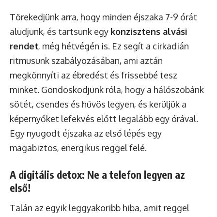
Törekedjünk arra, hogy minden éjszaka 7-9 órát
aludjunk, és tartsunk egy
konzisztens alvási
rendet
, még hétvégén is. Ez segít a cirkadián
ritmusunk szabályozásában, ami aztán
megkönnyíti az ébredést és frissebbé tesz
minket. Gondoskodjunk róla, hogy a hálószobánk
sötét, csendes és hűvös legyen, és kerüljük a
képernyőket lefekvés előtt legalább egy órával.
Egy nyugodt éjszaka az első lépés egy
magabiztos, energikus reggel felé.
A digitális detox: Ne a telefon legyen az
első!
Talán az egyik leggyakoribb hiba, amit reggel