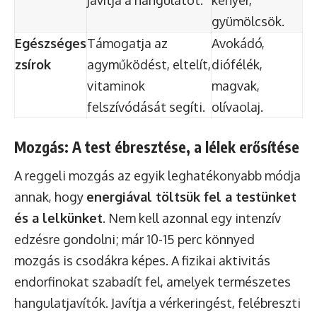
gyümölcsök.
Egészséges
Támogatja az
Avokádó,
zsírok
agyműködést, eltelít,
diófélék,
vitaminok
magvak,
felszívódását segíti.
olívaolaj.
Mozgás: A test ébresztése, a lélek erősítése
A reggeli mozgás az egyik leghatékonyabb módja
annak, hogy
energiával töltsük fel a testünket
és a lelkünket
. Nem kell azonnal egy intenzív
edzésre gondolni; már 10-15 perc könnyed
mozgás is csodákra képes. A fizikai aktivitás
endorfinokat szabadít fel, amelyek természetes
hangulatjavítók. Javítja a vérkeringést, felébreszti