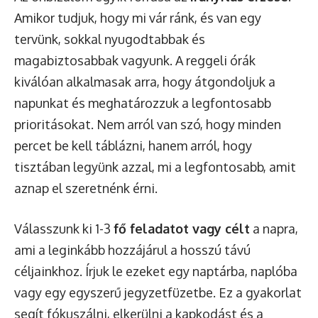
Amikor tudjuk, hogy mi vár ránk, és van egy
tervünk, sokkal nyugodtabbak és
magabiztosabbak vagyunk. A reggeli órák
kiválóan alkalmasak arra, hogy átgondoljuk a
napunkat és meghatározzuk a legfontosabb
prioritásokat. Nem arról van szó, hogy minden
percet be kell táblázni, hanem arról, hogy
tisztában legyünk azzal, mi a legfontosabb, amit
aznap el szeretnénk érni.
Válasszunk ki 1-3
fő feladatot vagy célt
a napra,
ami a leginkább hozzájárul a hosszú távú
céljainkhoz. Írjuk le ezeket egy naptárba, naplóba
vagy egy egyszerű jegyzetfüzetbe. Ez a gyakorlat
segít fókuszálni, elkerülni a kapkodást és a