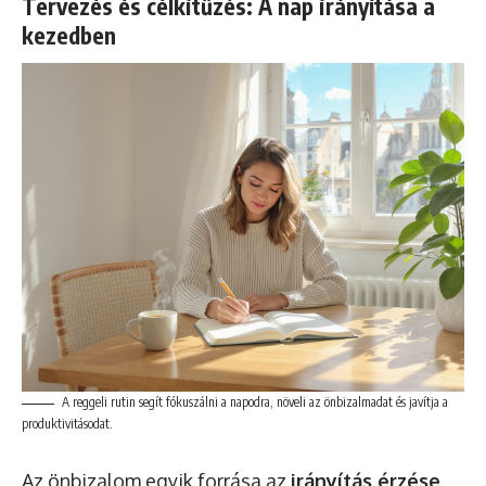
Tervezés és célkitűzés: A nap irányítása a
kezedben
A reggeli rutin segít fókuszálni a napodra, növeli az önbizalmadat és javítja a
produktivitásodat.
Az önbizalom egyik forrása az
irányítás érzése
.