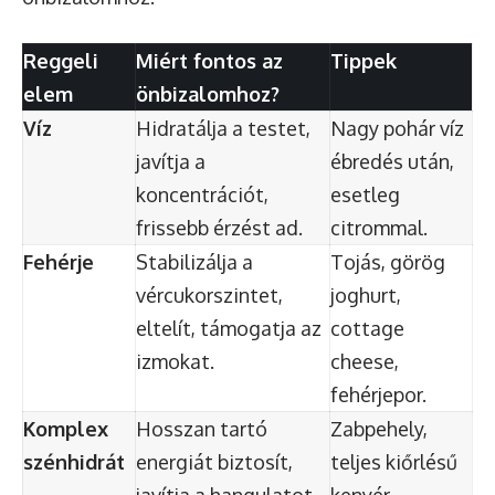
Reggeli
Miért fontos az
Tippek
elem
önbizalomhoz?
Víz
Hidratálja a testet,
Nagy pohár víz
javítja a
ébredés után,
koncentrációt,
esetleg
frissebb érzést ad.
citrommal.
Fehérje
Stabilizálja a
Tojás, görög
vércukorszintet,
joghurt,
eltelít, támogatja az
cottage
izmokat.
cheese,
fehérjepor.
Komplex
Hosszan tartó
Zabpehely,
szénhidrát
energiát biztosít,
teljes kiőrlésű
javítja a hangulatot.
kenyér,