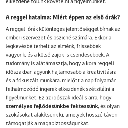
elkezdené tőlünk követelni a figyelmünket.
A reggel hatalma: Miért éppen az első órák?
A reggeli órák különleges jelentőséggel bírnak az
emberi szervezet és psziché számára. Ekkor a
legkevésbé terhelt az elménk, frissebbek
vagyunk, és a külső zajok is csendesebbek. A
tudomány is alátámasztja, hogy a kora reggeli
időszakban agyunk hajlamosabb a kreativitásra
és a fókuszált munkára, mielőtt a nap folyamán
felhalmozódó ingerek elkezdenék szétzilálni a
figyelmünket. Ez az időszak ideális arra, hogy
személyes fejlődésünkbe fektessünk
, és olyan
szokásokat alakítsunk ki, amelyek hosszú távon
támogatják a magabiztosságunkat.