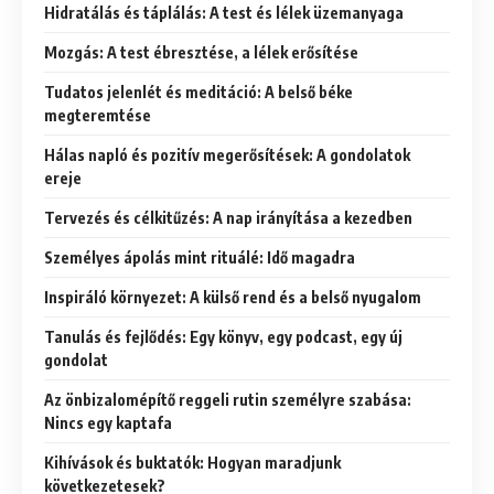
Hidratálás és táplálás: A test és lélek üzemanyaga
Mozgás: A test ébresztése, a lélek erősítése
Tudatos jelenlét és meditáció: A belső béke
megteremtése
Hálas napló és pozitív megerősítések: A gondolatok
ereje
Tervezés és célkitűzés: A nap irányítása a kezedben
Személyes ápolás mint rituálé: Idő magadra
Inspiráló környezet: A külső rend és a belső nyugalom
Tanulás és fejlődés: Egy könyv, egy podcast, egy új
gondolat
Az önbizalomépítő reggeli rutin személyre szabása:
Nincs egy kaptafa
Kihívások és buktatók: Hogyan maradjunk
következetesek?