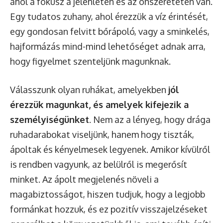
ahol a fókusz a jelenléten és az önszereteten van.
Egy tudatos zuhany, ahol érezzük a víz érintését,
egy gondosan felvitt bőrápoló, vagy a sminkelés,
hajformázás mind-mind lehetőséget adnak arra,
hogy figyelmet szenteljünk magunknak.
Válasszunk olyan ruhákat, amelyekben
jól
érezzük magunkat, és amelyek kifejezik a
személyiségünket
. Nem az a lényeg, hogy drága
ruhadarabokat viseljünk, hanem hogy tiszták,
ápoltak és kényelmesek legyenek. Amikor kívülről
is rendben vagyunk, az belülről is megerősít
minket. Az ápolt megjelenés növeli a
magabiztosságot, hiszen tudjuk, hogy a legjobb
formánkat hozzuk, és ez pozitív visszajelzéseket