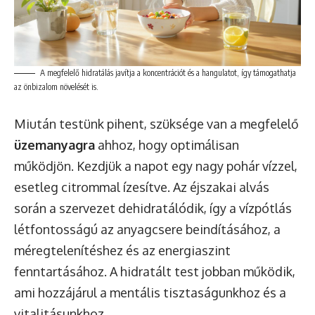
A megfelelő hidratálás javítja a koncentrációt és a hangulatot, így támogathatja
az önbizalom növelését is.
Miután testünk pihent, szüksége van a megfelelő
üzemanyagra
ahhoz, hogy optimálisan
működjön. Kezdjük a napot egy nagy pohár vízzel,
esetleg citrommal ízesítve. Az éjszakai alvás
során a szervezet dehidratálódik, így a vízpótlás
létfontosságú az anyagcsere beindításához, a
méregtelenítéshez és az energiaszint
fenntartásához. A hidratált test jobban működik,
ami hozzájárul a mentális tisztaságunkhoz és a
vitalitásunkhoz.