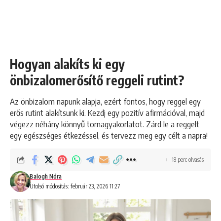
Hogyan alakíts ki egy
önbizalomerősítő reggeli rutint?
Az önbizalom napunk alapja, ezért fontos, hogy reggel egy
erős rutint alakítsunk ki. Kezdj egy pozitív afirmációval, majd
végezz néhány könnyű tornagyakorlatot. Zárd le a reggelt
egy egészséges étkezéssel, és tervezz meg egy célt a napra!
18 perc olvasás
Balogh Nóra
Utolsó módosítás: február 23, 2026 11:27