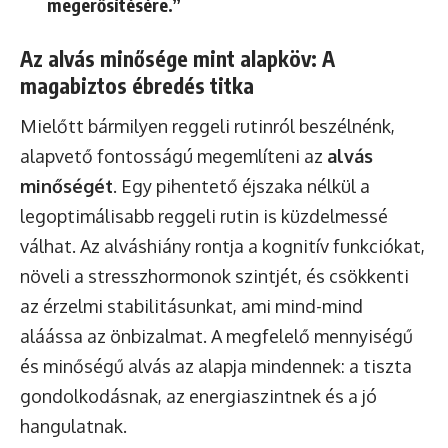
megerősítésére.”
Az alvás minősége mint alapköv: A
magabiztos ébredés titka
Mielőtt bármilyen reggeli rutinról beszélnénk,
alapvető fontosságú megemlíteni az
alvás
minőségét
. Egy pihentető éjszaka nélkül a
legoptimálisabb reggeli rutin is küzdelmessé
válhat. Az alváshiány rontja a kognitív funkciókat,
növeli a stresszhormonok szintjét, és csökkenti
az érzelmi stabilitásunkat, ami mind-mind
aláássa az önbizalmat. A megfelelő mennyiségű
és minőségű alvás az alapja mindennek: a tiszta
gondolkodásnak, az energiaszintnek és a jó
hangulatnak.