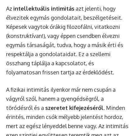
Az
intellektuális intimitás
azt jelenti, hogy
élvezitek egymás gondolatait, beszélgetéseit.
Képesek vagytok órákig filozofálni, vitatkozni
(konstruktívan!), vagy éppen csendben élvezni
egymás társaságát, tudva, hogy a másik érti és
respektálja a gondolataidat. Ez a szellemi
összhang táplálja a kapcsolatot, és
folyamatosan frissen tartja az érdeklődést.
A fizikai intimitás ilyenkor már nem csupán a
vágyról szól, hanem a gyengédségről, a
törődésről és a
szeretet kifejezéséről
. Minden
érintés, minden csók mélyebb jelentést hordoz,
mert az egész lényeddel benne vagy. Az intimitás
ezen szintjei együttesen teremtik meg azt az