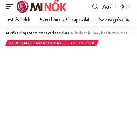
Aa
Font
Resizer
Test és Lélek
Szerelem és Párkapcsolat
Szépség és divat
Mi Nők
>
Blog
>
Szerelem és Párkapcsolat
>
12 árulkodó jel, hogy igazán szerelmes vagy – Önmagad felismerése
SZERELEM ÉS PÁRKAPCSOLAT
TEST ÉS LÉLEK