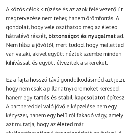
A közös célok kitűzése és az azok felé vezető út
megtervezése nem teher, hanem örömforrás. A
gondolat, hogy vele oszthatod meg az életed
hátralévő részét,
biztonságot és nyugalmat
ad.
Nem félsz a jövőtől, mert tudod, hogy melletted
van valaki, akivel együtt néztek szembe minden
kihívással, és együtt élvezitek a sikereket.
Ez a fajta hosszú távú gondolkodásmód azt jelzi,
hogy nem csak a pillanatnyi örömöket keresed,
hanem egy
tartós és stabil kapcsolatot
építesz.
A partnereddel való jövő elképzelése nem egy
kényszer, hanem egy belülről fakadó vágy, amely
azt mutatja, hogy az életed már
elválaszthatatlanul összefonódott az övével. A