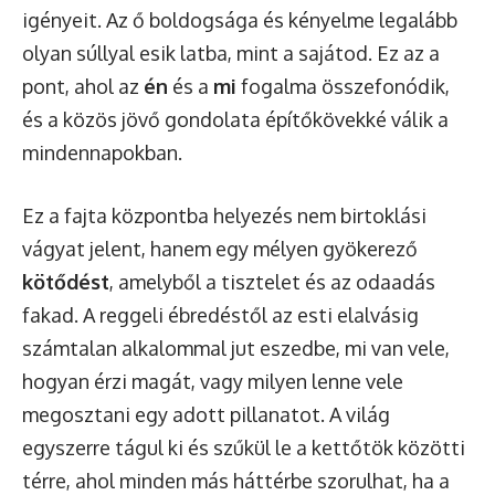
igényeit. Az ő boldogsága és kényelme legalább
olyan súllyal esik latba, mint a sajátod. Ez az a
pont, ahol az
én
és a
mi
fogalma összefonódik,
és a közös jövő gondolata építőkövekké válik a
mindennapokban.
Ez a fajta központba helyezés nem birtoklási
vágyat jelent, hanem egy mélyen gyökerező
kötődést
, amelyből a tisztelet és az odaadás
fakad. A reggeli ébredéstől az esti elalvásig
számtalan alkalommal jut eszedbe, mi van vele,
hogyan érzi magát, vagy milyen lenne vele
megosztani egy adott pillanatot. A világ
egyszerre tágul ki és szűkül le a kettőtök közötti
térre, ahol minden más háttérbe szorulhat, ha a