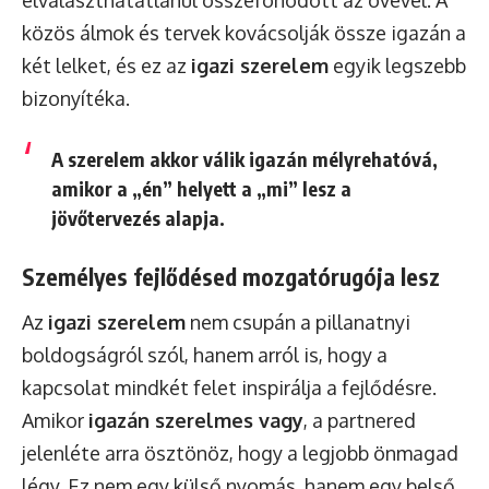
közös álmok és tervek kovácsolják össze igazán a
két lelket, és ez az
igazi szerelem
egyik legszebb
bizonyítéka.
A szerelem akkor válik igazán mélyrehatóvá,
amikor a „én” helyett a „mi” lesz a
jövőtervezés alapja.
Személyes fejlődésed mozgatórugója lesz
Az
igazi szerelem
nem csupán a pillanatnyi
boldogságról szól, hanem arról is, hogy a
kapcsolat mindkét felet inspirálja a fejlődésre.
Amikor
igazán szerelmes vagy
, a partnered
jelenléte arra ösztönöz, hogy a legjobb önmagad
légy. Ez nem egy külső nyomás, hanem egy belső