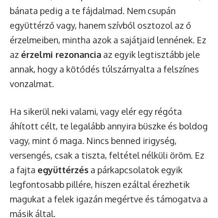
bánata pedig a te fájdalmad. Nem csupán
együttérző vagy, hanem szívből osztozol az ő
érzelmeiben, mintha azok a sajátjaid lennének. Ez
az
érzelmi rezonancia
az egyik legtisztább jele
annak, hogy a kötődés túlszárnyalta a felszínes
vonzalmat.
Ha sikerül neki valami, vagy elér egy régóta
áhított célt, te legalább annyira büszke és boldog
vagy, mint ő maga. Nincs benned irigység,
versengés, csak a tiszta, feltétel nélküli öröm. Ez
a fajta
együttérzés
a párkapcsolatok egyik
legfontosabb pillére, hiszen ezáltal érezhetik
magukat a felek igazán megértve és támogatva a
másik által.