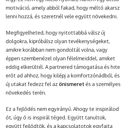
motiváció, amely abból fakad, hogy méltó akarsz
lenni hozzá, és szeretnél vele együtt növekedni.
Megfigyelheted, hogy nyitottabbá válsz új
dolgokra, kipróbálsz olyan tevékenységeket,
amikre korábban nem gondoltál volna, vagy
éppen szembenézel olyan félelmeiddel, amiket
eddig elkerültél. A partnered támogatása és hite
erőt ad ahhoz, hogy kilépj a komfortzónádból, és
új utakat fedezz fel az
önismeret
és a személyes
növekedés terén.
Ez a fejlődés nem egyirányú. Ahogy te inspirálod
őt, úgy ő is inspirál téged. Együtt tanultok,
együtt fejlődtök, és a kapcsolatotok egyfajta