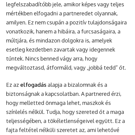
legfelszabadítóbb jele, amikor képes vagy teljes
mértékben elfogadni a partneredet olyannak,
amilyen. Ez nem csupán a pozitív tulajdonságaira
vonatkozik, hanem a hibáira, a furcsaságaira, a
múltjára, és mindazon dolgokra is, amelyek
esetleg kezdetben zavartak vagy idegennek
tűntek. Nincs benned vágy arra, hogy
megváltoztasd, átformáld, vagy „jobbá tedd” őt.
Ez az
elfogadás
alapja a bizalomnak és a
biztonságnak a kapcsolatban. A partnered érzi,
hogy melletted önmaga lehet, maszkok és
színlelés nélkül. Tudja, hogy szereted őt a maga
teljességében, a tökéletlenségeivel együtt. Ez a
fajta feltétel nélküli szeretet az, ami lehetővé