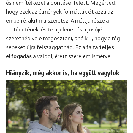
és nem ítélkezel a döntései felett. Megérted,
hogy ezek az élmények formálták őt azzá az
emberré, akit ma szeretsz. A múltja része a
történetének, és te a jelenét és a jövőjét
szeretnéd vele megosztani, anélkül, hogy a régi
sebeket újra felszaggatnád. Ez a fajta
teljes
elfogadás
a valódi, érett szerelem ismérve.
Hiányzik, még akkor is, ha együtt vagytok