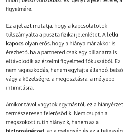
figyelmére.
Ez a jel azt mutatja, hogy a kapcsolatotok
túlszárnyalta a puszta fizikai jelenlétet. A
lelki
kapocs
olyan erős, hogy a hiánya már akkor is
érezhető, ha a partnered csak egy pillanatra is
eltávolodik az érzelmi figyelmed fókuszából. Ez
nem ragaszkodás, hanem egyfajta állandó, belső
vágy a közelségre, a megosztásra, a mélyebb
intimitásra.
Amikor távol vagytok egymástól, ez a hiányérzet
természetesen felerősödik. Nem csupán a
megszokott rutin hiányzik, hanem az a
biztonságérzet
, az a melegség és az a teljesség,