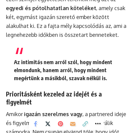
egyedi és pótolhatatlan köteléket
, amely csak
két, egymást igazán szerető ember között
alakulhat ki. Ez a fajta mély kapcsolódás az, ami a
legnehezebb időkben is összetart benneteket.
Az intimitás nem arról szól, hogy mindent
elmondunk, hanem arról, hogy mindent
megértünk a másikból, szavak nélkül is.
Prioritásként kezeled az idejét és a
figyelmét
Amikor
igazán szerelmes vagy
, a partnered ideje
és figyelme felbecsülhetetlen értékűvé válik
számodra. Nem csupán elvárod tőle, hogy időt