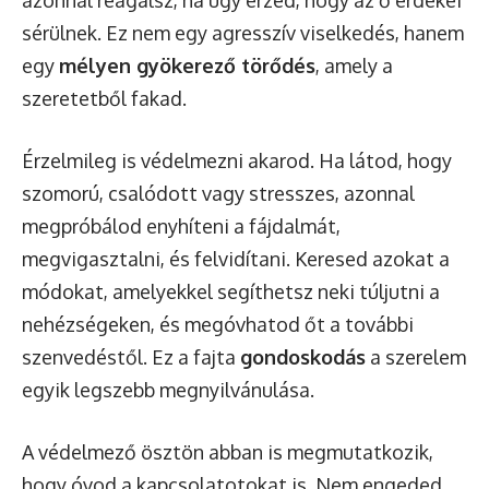
azonnal reagálsz, ha úgy érzed, hogy az ő érdekei
sérülnek. Ez nem egy agresszív viselkedés, hanem
egy
mélyen gyökerező törődés
, amely a
szeretetből fakad.
Érzelmileg is védelmezni akarod. Ha látod, hogy
szomorú, csalódott vagy stresszes, azonnal
megpróbálod enyhíteni a fájdalmát,
megvigasztalni, és felvidítani. Keresed azokat a
módokat, amelyekkel segíthetsz neki túljutni a
nehézségeken, és megóvhatod őt a további
szenvedéstől. Ez a fajta
gondoskodás
a szerelem
egyik legszebb megnyilvánulása.
A védelmező ösztön abban is megmutatkozik,
hogy óvod a kapcsolatotokat is. Nem engeded,