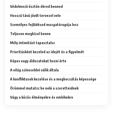
Védelmező ösztön ébred benned
Hosszú távú jövőt tervezel vele
Személyes fejlődésed mozgatórugója lesz
Teljesen megbízol benne
Mély intimitást tapasztalsz
Prioritásként kezeled az idejét és a figyelmét
Képes vagy áldozatokat hozni érte
A világ színesebbé válik általa
A konfliktusok kezelése és a megbocsátás képessége
Örömmel mutatsz be neki a szeretteidnek
Vágy a közös élményekre és emlékekre