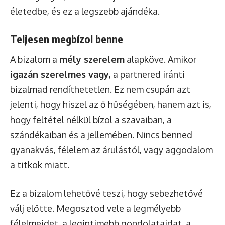
életedbe, és ez a legszebb ajándéka.
Teljesen megbízol benne
A bizalom a
mély szerelem
alapköve. Amikor
igazán szerelmes vagy
, a partnered iránti
bizalmad rendíthetetlen. Ez nem csupán azt
jelenti, hogy hiszel az ő hűségében, hanem azt is,
hogy feltétel nélkül bízol a szavaiban, a
szándékaiban és a jellemében. Nincs benned
gyanakvás, félelem az árulástól, vagy aggodalom
a titkok miatt.
Ez a bizalom lehetővé teszi, hogy sebezhetővé
válj előtte. Megosztod vele a legmélyebb
félelmeidet, a legintimebb gondolataidat, a