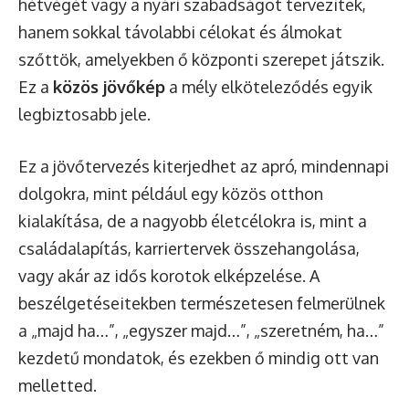
hétvégét vagy a nyári szabadságot tervezitek,
hanem sokkal távolabbi célokat és álmokat
szőttök, amelyekben ő központi szerepet játszik.
Ez a
közös jövőkép
a mély elköteleződés egyik
legbiztosabb jele.
Ez a jövőtervezés kiterjedhet az apró, mindennapi
dolgokra, mint például egy közös otthon
kialakítása, de a nagyobb életcélokra is, mint a
családalapítás, karriertervek összehangolása,
vagy akár az idős korotok elképzelése. A
beszélgetéseitekben természetesen felmerülnek
a „majd ha…”, „egyszer majd…”, „szeretném, ha…”
kezdetű mondatok, és ezekben ő mindig ott van
melletted.