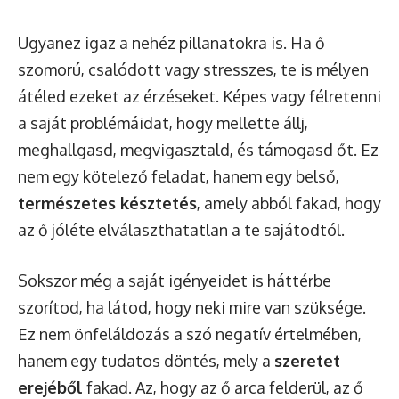
Ugyanez igaz a nehéz pillanatokra is. Ha ő
szomorú, csalódott vagy stresszes, te is mélyen
átéled ezeket az érzéseket. Képes vagy félretenni
a saját problémáidat, hogy mellette állj,
meghallgasd, megvigasztald, és támogasd őt. Ez
nem egy kötelező feladat, hanem egy belső,
természetes késztetés
, amely abból fakad, hogy
az ő jóléte elválaszthatatlan a te sajátodtól.
Sokszor még a saját igényeidet is háttérbe
szorítod, ha látod, hogy neki mire van szüksége.
Ez nem önfeláldozás a szó negatív értelmében,
hanem egy tudatos döntés, mely a
szeretet
erejéből
fakad. Az, hogy az ő arca felderül, az ő