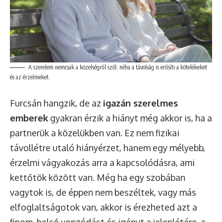
A szerelem nemcsak a közelségről szól; néha a távolság is erősíti a kötelékeket
és az érzelmeket.
Furcsán hangzik, de az
igazán szerelmes
emberek
gyakran érzik a hiányt még akkor is, ha a
partnerük a közelükben van. Ez nem fizikai
távollétre utaló hiányérzet, hanem egy mélyebb,
érzelmi vágyakozás arra a kapcsolódásra, ami
kettőtök között van. Még ha egy szobában
vagytok is, de éppen nem beszéltek, vagy más
elfoglaltságotok van, akkor is érezheted azt a
finom, belső vonzódást és igényt a jelenlétére, a