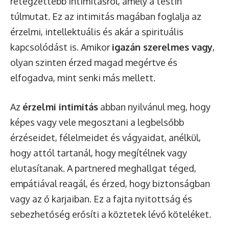
rétegzettebb intimitásról, amely a testin
túlmutat. Ez az intimitás magában foglalja az
érzelmi, intellektuális és akár a spirituális
kapcsolódást is. Amikor
igazán szerelmes vagy
,
olyan szinten érzed magad megértve és
elfogadva, mint senki más mellett.
Az
érzelmi intimitás
abban nyilvánul meg, hogy
képes vagy vele megosztani a legbelsőbb
érzéseidet, félelmeidet és vágyaidat, anélkül,
hogy attól tartanál, hogy megítélnek vagy
elutasítanak. A partnered meghallgat téged,
empátiával reagál, és érzed, hogy biztonságban
vagy az ő karjaiban. Ez a fajta nyitottság és
sebezhetőség erősíti a köztetek lévő köteléket.