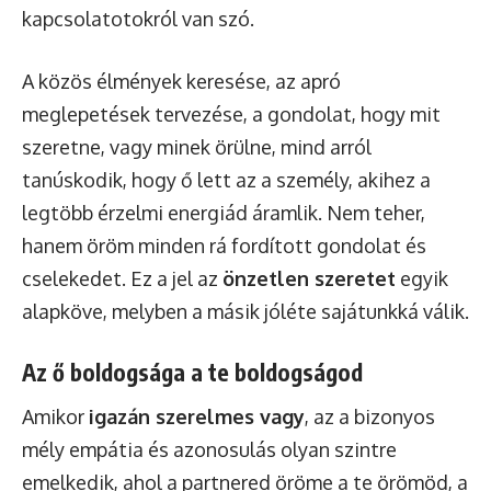
kapcsolatotokról van szó.
A közös élmények keresése, az apró
meglepetések tervezése, a gondolat, hogy mit
szeretne, vagy minek örülne, mind arról
tanúskodik, hogy ő lett az a személy, akihez a
legtöbb érzelmi energiád áramlik. Nem teher,
hanem öröm minden rá fordított gondolat és
cselekedet. Ez a jel az
önzetlen szeretet
egyik
alapköve, melyben a másik jóléte sajátunkká válik.
Az ő boldogsága a te boldogságod
Amikor
igazán szerelmes vagy
, az a bizonyos
mély empátia és azonosulás olyan szintre
emelkedik, ahol a partnered öröme a te örömöd, a