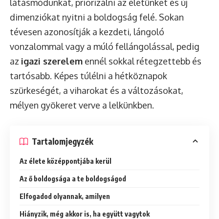
látásmódunkat, priorizálni az életünket és új
dimenziókat nyitni a boldogság felé. Sokan
tévesen azonosítják a kezdeti, lángoló
vonzalommal vagy a múló fellángolással, pedig
az
igazi szerelem
ennél sokkal rétegzettebb és
tartósabb. Képes túlélni a hétköznapok
szürkeségét, a viharokat és a változásokat,
mélyen gyökeret verve a lelkünkben.
Tartalomjegyzék
Az élete középpontjába kerül
Az ő boldogsága a te boldogságod
Elfogadod olyannak, amilyen
Hiányzik, még akkor is, ha együtt vagytok