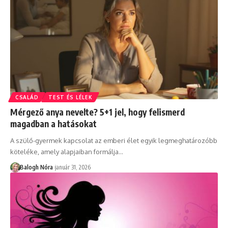
CSALÁD
TEST ÉS LÉLEK
Mérgező anya nevelte? 5+1 jel, hogy felismerd
magadban a hatásokat
A szülő-gyermek kapcsolat az emberi élet egyik legmeghatározóbb
köteléke, amely alapjaiban formálja
…
Balogh Nóra
január 31, 2026