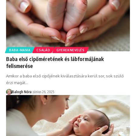
BABA-MAMA
CSALÁD
GYEREKNEVELÉS
Baba első cipőméretének és lábformájának
felismerése
Amikor a baba első cipőjének kiválasztására kerül sor, sok szülő
érzi magát
…
Balogh Nóra
június 26, 2025