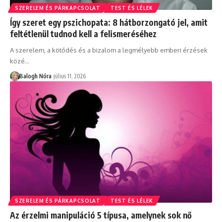
SZERELEM ÉS PÁRKAPCSOLAT
TEST ÉS LÉLEK
Így szeret egy pszichopata: 8 hátborzongató jel, amit
feltétlenül tudnod kell a felismeréséhez
A szerelem, a kötődés és a bizalom a legmélyebb emberi érzések
közé
…
Balogh Nóra
július 11, 2026
SZERELEM ÉS PÁRKAPCSOLAT
TEST ÉS LÉLEK
Az érzelmi manipuláció 5 típusa, amelynek sok nő