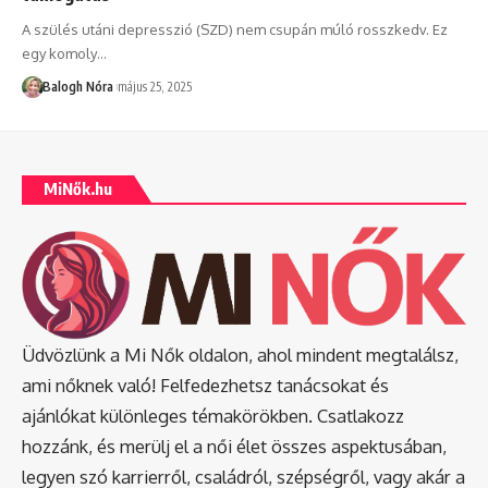
A szülés utáni depresszió (SZD) nem csupán múló rosszkedv. Ez
egy komoly
…
Balogh Nóra
május 25, 2025
MiNők.hu
Üdvözlünk a Mi Nők oldalon, ahol mindent megtalálsz,
ami nőknek való! Felfedezhetsz tanácsokat és
ajánlókat különleges témakörökben. Csatlakozz
hozzánk, és merülj el a női élet összes aspektusában,
legyen szó karrierről, családról, szépségről, vagy akár a