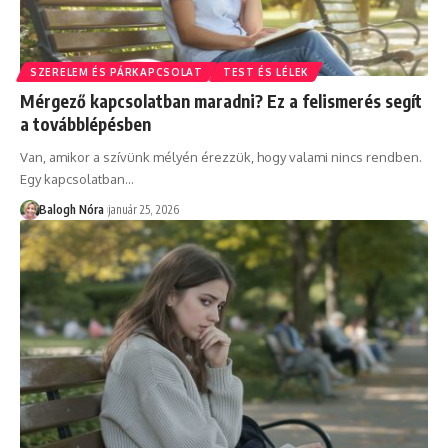
SZERELEM ÉS PÁRKAPCSOLAT
TEST ÉS LÉLEK
Mérgező kapcsolatban maradni? Ez a felismerés segít
a továbblépésben
Van, amikor a szívünk mélyén érezzük, hogy valami nincs rendben.
Egy kapcsolatban
…
Balogh Nóra
január 25, 2026