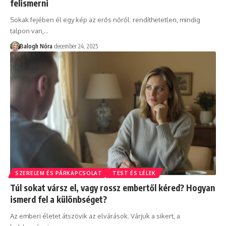
felismerni
Sokak fejében él egy kép az erős nőről: rendíthetetlen, mindig
talpon van,
…
Balogh Nóra
december 24, 2025
SZERELEM ÉS PÁRKAPCSOLAT
TEST ÉS LÉLEK
Túl sokat vársz el, vagy rossz embertől kéred? Hogyan
ismerd fel a különbséget?
Az emberi életet átszövik az elvárások. Várjuk a sikert, a