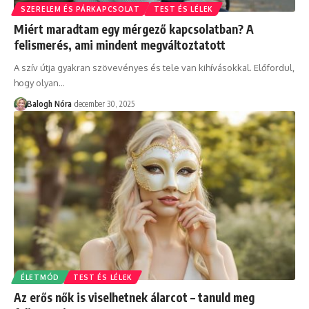
SZERELEM ÉS PÁRKAPCSOLAT
TEST ÉS LÉLEK
Miért maradtam egy mérgező kapcsolatban? A
felismerés, ami mindent megváltoztatott
A szív útja gyakran szövevényes és tele van kihívásokkal. Előfordul,
hogy olyan
…
Balogh Nóra
december 30, 2025
ÉLETMÓD
TEST ÉS LÉLEK
Az erős nők is viselhetnek álarcot – tanuld meg