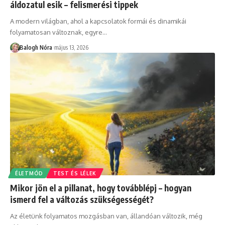
áldozatul esik – felismerési tippek
A modern világban, ahol a kapcsolatok formái és dinamikái
folyamatosan változnak, egyre
…
Balogh Nóra
május 13, 2026
ÉLETMÓD
TEST ÉS LÉLEK
Mikor jön el a pillanat, hogy továbblépj – hogyan
ismerd fel a változás szükségességét?
Az életünk folyamatos mozgásban van, állandóan változik, még