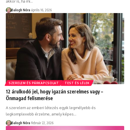
akkor is, ha mi
…
Balogh Nóra
április 16, 2026
SZERELEM ÉS PÁRKAPCSOLAT
TEST ÉS LÉLEK
12 árulkodó jel, hogy igazán szerelmes vagy –
Önmagad felismerése
A szerelem az emberi létezés egyik legmélyebb és
legkomplexebb érzelme, amely képes
…
Balogh Nóra
február 22, 2026