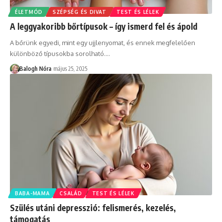
ÉLETMÓD
SZÉPSÉG ÉS DIVAT
TEST ÉS LÉLEK
A leggyakoribb bőrtípusok – így ismerd fel és ápold
A bőrünk egyedi, mint egy ujjlenyomat, és ennek megfelelően
különböző típusokba sorolható.
…
Balogh Nóra
május 25, 2025
BABA-MAMA
CSALÁD
TEST ÉS LÉLEK
Szülés utáni depresszió: felismerés, kezelés,
támogatás