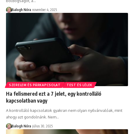
boldogságot, a
…
Balogh Nóra
november 4, 2025
SZERELEM ÉS PÁRKAPCSOLAT
TEST ÉS LÉLEK
Ha felismered ezt a 7 jelet, egy kontrolláló
kapcsolatban vagy
A kontrolláló kapcsolatok gyakran nem olyan nyilvánvalóak, mint
ahogy azt gondolnánk. Nem
…
Balogh Nóra
július 30, 2025