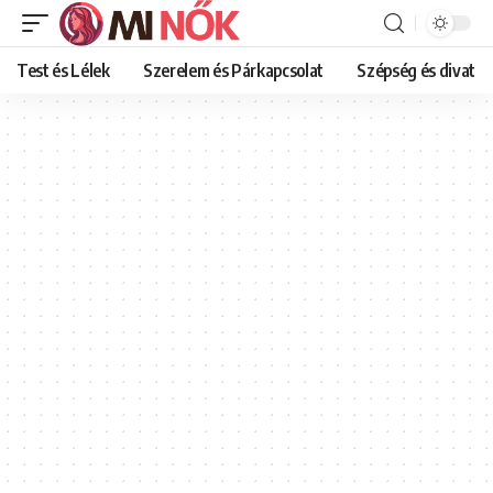
Test és Lélek
Szerelem és Párkapcsolat
Szépség és divat