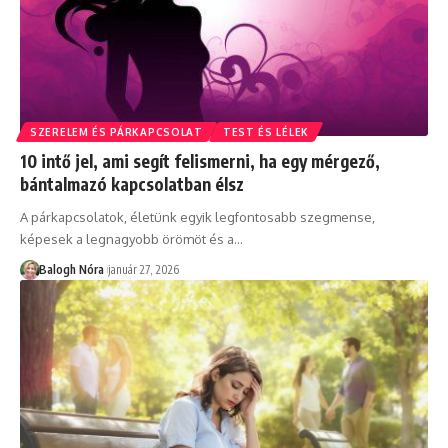
SZERELEM ÉS PÁRKAPCSOLAT
TEST ÉS LÉLEK
10 intő jel, ami segít felismerni, ha egy mérgező,
bántalmazó kapcsolatban élsz
A párkapcsolatok, életünk egyik legfontosabb szegmense,
képesek a legnagyobb örömöt és a
…
Balogh Nóra
január 27, 2026