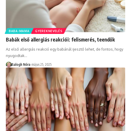
BABA-MAMA
GYEREKNEVELÉS
Babák első allergiás reakciói: felismerés, teendők
Az első allergiás reakció egy babánál ijesztő lehet, de fontos, hogy
nyugodtak
…
Balogh Nóra
május 25, 2025