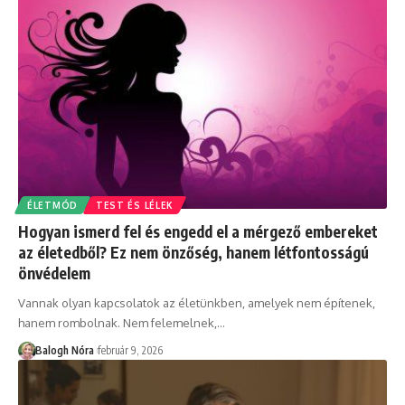
ÉLETMÓD
TEST ÉS LÉLEK
Hogyan ismerd fel és engedd el a mérgező embereket
az életedből? Ez nem önzőség, hanem létfontosságú
önvédelem
Vannak olyan kapcsolatok az életünkben, amelyek nem építenek,
hanem rombolnak. Nem felemelnek,
…
Balogh Nóra
február 9, 2026