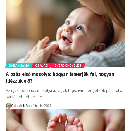
BABA-MAMA
CSALÁD
GYEREKNEVELÉS
A baba első mosolya: hogyan ismerjük fel, hogyan
idézzük elő?
Az újszülött baba mosolya az egyik legszívmelengetőbb pillanat a
szülők életében. De
…
Balogh Nóra
július 14, 2025