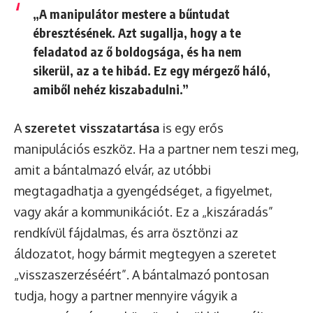
„A manipulátor mestere a bűntudat
ébresztésének. Azt sugallja, hogy a te
feladatod az ő boldogsága, és ha nem
sikerül, az a te hibád. Ez egy mérgező háló,
amiből nehéz kiszabadulni.”
A
szeretet visszatartása
is egy erős
manipulációs eszköz. Ha a partner nem teszi meg,
amit a bántalmazó elvár, az utóbbi
megtagadhatja a gyengédséget, a figyelmet,
vagy akár a kommunikációt. Ez a „kiszáradás”
rendkívül fájdalmas, és arra ösztönzi az
áldozatot, hogy bármit megtegyen a szeretet
„visszaszerzéséért”. A bántalmazó pontosan
tudja, hogy a partner mennyire vágyik a