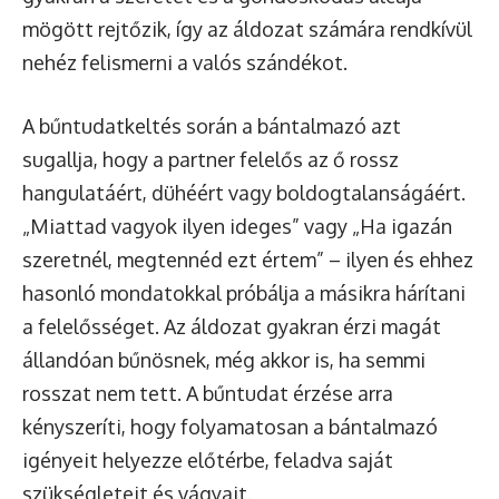
mögött rejtőzik, így az áldozat számára rendkívül
nehéz felismerni a valós szándékot.
A bűntudatkeltés során a bántalmazó azt
sugallja, hogy a partner felelős az ő rossz
hangulatáért, dühéért vagy boldogtalanságáért.
„Miattad vagyok ilyen ideges” vagy „Ha igazán
szeretnél, megtennéd ezt értem” – ilyen és ehhez
hasonló mondatokkal próbálja a másikra hárítani
a felelősséget. Az áldozat gyakran érzi magát
állandóan bűnösnek, még akkor is, ha semmi
rosszat nem tett. A bűntudat érzése arra
kényszeríti, hogy folyamatosan a bántalmazó
igényeit helyezze előtérbe, feladva saját
szükségleteit és vágyait.