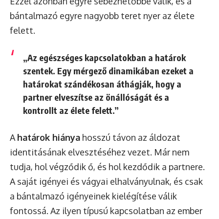
Ezzel azonban egyre sebezhetőbbé válik, és a
bántalmazó egyre nagyobb teret nyer az élete
felett.
„Az egészséges kapcsolatokban a határok
szentek. Egy mérgező dinamikában ezeket a
határokat szándékosan áthágják, hogy a
partner elveszítse az önállóságát és a
kontrollt az élete felett.”
A
határok hiánya
hosszú távon az áldozat
identitásának elvesztéséhez vezet. Már nem
tudja, hol végződik ő, és hol kezdődik a partnere.
A saját igényei és vágyai elhalványulnak, és csak
a bántalmazó igényeinek kielégítése válik
fontossá. Az ilyen típusú kapcsolatban az ember