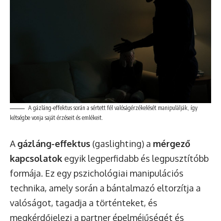
A gázláng-effektus során a sértett fél valóságérzékelését manipulálják, így
kétségbe vonja saját érzéseit és emlékeit.
A
gázláng-effektus
(gaslighting) a
mérgező
kapcsolatok
egyik legperfidabb és legpusztítóbb
formája. Ez egy pszichológiai manipulációs
technika, amely során a bántalmazó eltorzítja a
valóságot, tagadja a történteket, és
megkérdőjelezi a partner épelméjűségét és