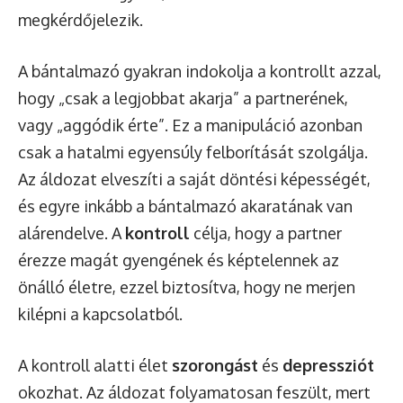
megkérdőjelezik.
A bántalmazó gyakran indokolja a kontrollt azzal,
hogy „csak a legjobbat akarja” a partnerének,
vagy „aggódik érte”. Ez a manipuláció azonban
csak a hatalmi egyensúly felborítását szolgálja.
Az áldozat elveszíti a saját döntési képességét,
és egyre inkább a bántalmazó akaratának van
alárendelve. A
kontroll
célja, hogy a partner
érezze magát gyengének és képtelennek az
önálló életre, ezzel biztosítva, hogy ne merjen
kilépni a kapcsolatból.
A kontroll alatti élet
szorongást
és
depressziót
okozhat. Az áldozat folyamatosan feszült, mert