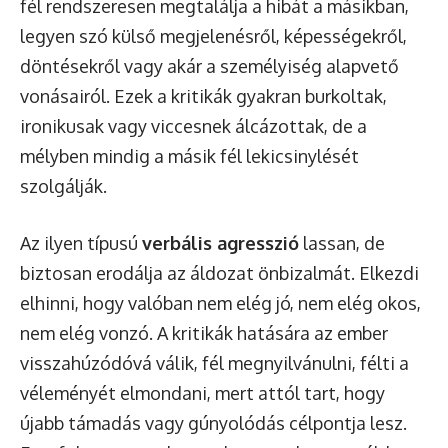
fél rendszeresen megtalálja a hibát a másikban,
legyen szó külső megjelenésről, képességekről,
döntésekről vagy akár a személyiség alapvető
vonásairól. Ezek a kritikák gyakran burkoltak,
ironikusak vagy viccesnek álcázottak, de a
mélyben mindig a másik fél lekicsinylését
szolgálják.
Az ilyen típusú
verbális agresszió
lassan, de
biztosan erodálja az áldozat önbizalmát. Elkezdi
elhinni, hogy valóban nem elég jó, nem elég okos,
nem elég vonzó. A kritikák hatására az ember
visszahúzódóvá válik, fél megnyilvánulni, félti a
véleményét elmondani, mert attól tart, hogy
újabb támadás vagy gúnyolódás célpontja lesz.