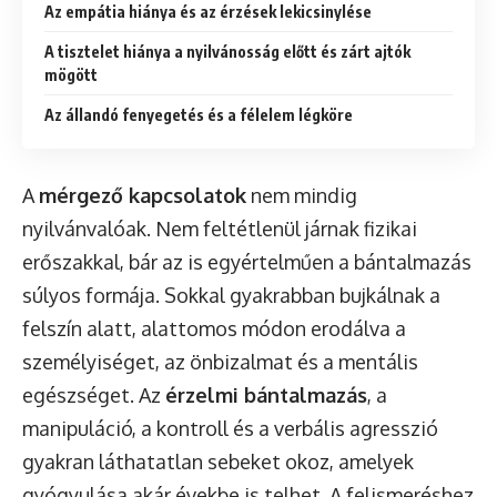
Az empátia hiánya és az érzések lekicsinylése
A tisztelet hiánya a nyilvánosság előtt és zárt ajtók
mögött
Az állandó fenyegetés és a félelem légköre
A
mérgező kapcsolatok
nem mindig
nyilvánvalóak. Nem feltétlenül járnak fizikai
erőszakkal, bár az is egyértelműen a bántalmazás
súlyos formája. Sokkal gyakrabban bujkálnak a
felszín alatt, alattomos módon erodálva a
személyiséget, az önbizalmat és a mentális
egészséget. Az
érzelmi bántalmazás
, a
manipuláció, a kontroll és a verbális agresszió
gyakran láthatatlan sebeket okoz, amelyek
gyógyulása akár évekbe is telhet. A felismeréshez