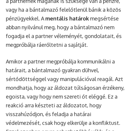
a partnernek magának is szüksége van a pénzre,
vagy ha a bántalmazó felelőtlenül bánik a közös
pénzügyekkel. A
mentális határok
megsértése
abban nyilvánul meg, hogy a bántalmazó nem
fogadja el a partner véleményét, gondolatait, és
megpróbálja ráerőltetni a sajátját.
Amikor a partner megpróbálja kommunikálni a
határait, a bántalmazó gyakran dühvel,
sértődöttséggel vagy manipulációval reagál. Azt
mondhatja, hogy az áldozat túlságosan érzékeny,
egoista, vagy hogy nem szereti őt eléggé. Ez a
reakció arra készteti az áldozatot, hogy
visszahúzódjon, és feladja a határai
védelmezését, csak hogy elkerülje a konfliktust.