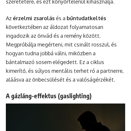
szeretetére, és ezt könyörtelenül kihasználja.
Az
érzelmi zsarolás
és a
bűntudatkeltés
következtében az áldozat folyamatosan
ingadozik az önvád és a remény között.
Megpróbálja megérteni, mit csinált rosszul, és
hogyan tudna jobbá válni, miközben a
bántalmazó sosem elégedett. Ez a ciklus
kimerítő, és súlyos mentális terhet ró a partnerre,
aláásva az önbecsülését és a valóságérzékét.
A gázláng-effektus (gaslighting)