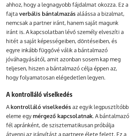
ahhoz, hogy a legnagyobb fájdalmat okozza. Ez a
fajta
verbális bántalmazás
aláássa a bizalmat,
nemcsak a partner iránt, hanem saját magunk
iránt is. A kapcsolatban lévő személy elveszíti a
hitét a saját képességeiben, döntéseiben, és
egyre inkább függővé válik a bántalmazó
jóváhagyásától, amit azonban sosem kap meg
teljesen, hiszen a bántalmazó célja éppen az,
hogy folyamatosan elégedetlen legyen.
A kontrolláló viselkedés
A
kontrolláló viselkedés
az egyik legpusztítóbb
eleme egy
mérgező kapcsolatnak
. A bántalmazó
fél apránként, de szisztematikusan próbálja
átvenni az irányítást a partnere élete felett. Ez a