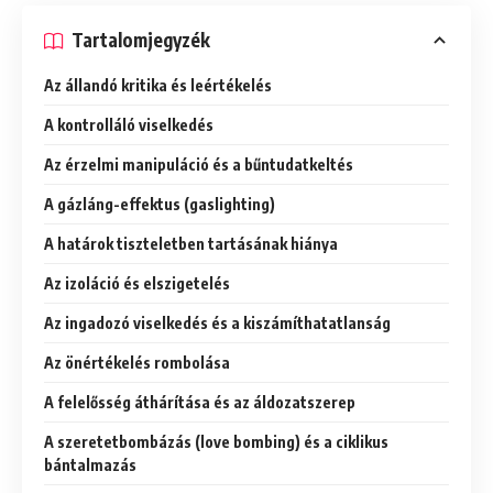
Tartalomjegyzék
Az állandó kritika és leértékelés
A kontrolláló viselkedés
Az érzelmi manipuláció és a bűntudatkeltés
A gázláng-effektus (gaslighting)
A határok tiszteletben tartásának hiánya
Az izoláció és elszigetelés
Az ingadozó viselkedés és a kiszámíthatatlanság
Az önértékelés rombolása
A felelősség áthárítása és az áldozatszerep
A szeretetbombázás (love bombing) és a ciklikus
bántalmazás