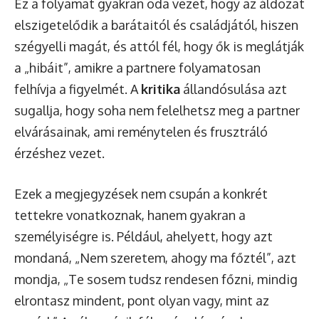
Ez a folyamat gyakran oda vezet, hogy az áldozat
elszigetelődik a barátaitól és családjától, hiszen
szégyelli magát, és attól fél, hogy ők is meglátják
a „hibáit”, amikre a partnere folyamatosan
felhívja a figyelmét. A
kritika
állandósulása azt
sugallja, hogy soha nem felelhetsz meg a partner
elvárásainak, ami reménytelen és frusztráló
érzéshez vezet.
Ezek a megjegyzések nem csupán a konkrét
tettekre vonatkoznak, hanem gyakran a
személyiségre is. Például, ahelyett, hogy azt
mondaná, „Nem szeretem, ahogy ma főztél”, azt
mondja, „Te sosem tudsz rendesen főzni, mindig
elrontasz mindent, pont olyan vagy, mint az