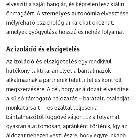
elveszíti a saját hangját, és képtelen lesz kiállni
önmagáért. A
személyes autonómia
elvesztése
mélyreható pszichológiai károkat okozhat,
amelyek gyógyulása hosszú és nehéz folyamat.
Az izoláció és elszigetelés
Az
izoláció és elszigetelés
egy rendkívül
hatékony taktika, amelyet a bántalmazók
alkalmaznak a partnerek feletti teljes kontroll
megszerzésére. A cél, hogy az áldozat elveszítse
a külső támogató hálózatát – barátait, családját,
munkatársait –, és ezáltal teljesen a
bántalmazótól függővé váljon. Ez a folyamat
gyakran alattomosan, apránként történik, így az
áldozat nehezen veszi észre, hogy egyre inkább