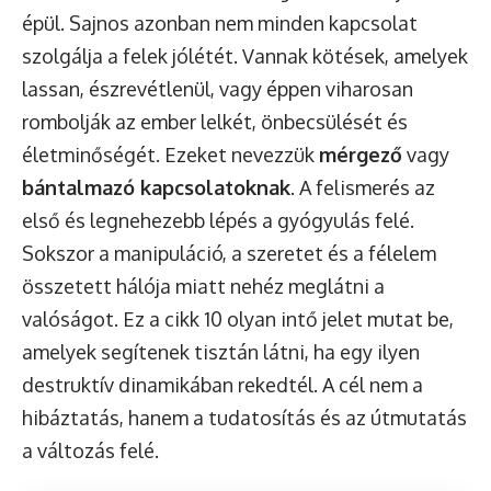
épül. Sajnos azonban nem minden kapcsolat
szolgálja a felek jólétét. Vannak kötések, amelyek
lassan, észrevétlenül, vagy éppen viharosan
rombolják az ember lelkét, önbecsülését és
életminőségét. Ezeket nevezzük
mérgező
vagy
bántalmazó kapcsolatoknak
. A felismerés az
első és legnehezebb lépés a gyógyulás felé.
Sokszor a manipuláció, a szeretet és a félelem
összetett hálója miatt nehéz meglátni a
valóságot. Ez a cikk 10 olyan intő jelet mutat be,
amelyek segítenek tisztán látni, ha egy ilyen
destruktív dinamikában rekedtél. A cél nem a
hibáztatás, hanem a tudatosítás és az útmutatás
a változás felé.