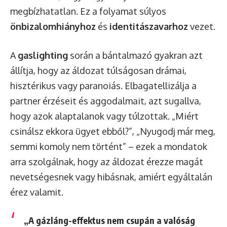
megbízhatatlan. Ez a folyamat súlyos
önbizalomhiányhoz
és
identitászavarhoz
vezet.
A
gaslighting
során a bántalmazó gyakran azt
állítja, hogy az áldozat túlságosan drámai,
hisztérikus vagy paranoiás. Elbagatellizálja a
partner érzéseit és aggodalmait, azt sugallva,
hogy azok alaptalanok vagy túlzottak. „Miért
csinálsz ekkora ügyet ebből?”, „Nyugodj már meg,
semmi komoly nem történt” – ezek a mondatok
arra szolgálnak, hogy az áldozat érezze magát
nevetségesnek vagy hibásnak, amiért egyáltalán
érez valamit.
„A gázláng-effektus nem csupán a valóság