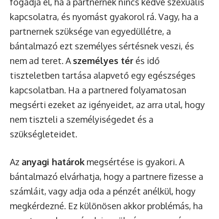
fogadja el, ha a partnernek nincs kedve szexuális
kapcsolatra, és nyomást gyakorol rá. Vagy, ha a
partnernek szüksége van egyedüllétre, a
bántalmazó ezt személyes sértésnek veszi, és
nem ad teret. A
személyes tér
és idő
tiszteletben tartása alapvető egy egészséges
kapcsolatban. Ha a partnered folyamatosan
megsérti ezeket az igényeidet, az arra utal, hogy
nem tiszteli a személyiségedet és a
szükségleteidet.
Az
anyagi határok
megsértése is gyakori. A
bántalmazó elvárhatja, hogy a partnere fizesse a
számláit, vagy adja oda a pénzét anélkül, hogy
megkérdezné. Ez különösen akkor problémás, ha