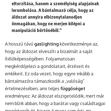
eltorzítása, hanem a személyiség alapjainak
lerombolása. A bántalmazó célja, hogy az
áldozat annyira elbizonytalanodjon
önmagában, hogy ne merjen kilépni a
manipuláció börtönéből.”
A hosszú távú
gaslighting
következménye az,
hogy az áldozat elveszíti a bizalmát a saját
ítélőképességében. Folyamatosan
megkérdőjelezi a gondolatait, érzéseit és
emlékeit. Ez oda vezet, hogy egyre inkább a
bántalmazóra támaszkodik a „valóság”
értelmezésében, ami teljes
függőséget
eredményez. Az áldozat elszigetelődik, mert már
nem bízik abban, hogy a barátai vagy családtagjai
megértenék őt, hiszen ő maga sem érti, mi