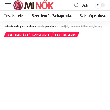
Aa
Font
Resizer
Test és Lélek
Szerelem és Párkapcsolat
Szépség és divat
Mi Nők
>
Blog
>
Szerelem és Párkapcsolat
>
10 intő jel, ami segít felismerni, ha egy mérgező, bántalmazó kapcsolatban élsz
SZERELEM ÉS PÁRKAPCSOLAT
TEST ÉS LÉLEK