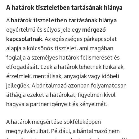
A határok tiszteletben tartásának hiánya
A
határok tiszteletben tartásának hiánya
egyértelmű és súlyos jele egy
mérgező
kapcsolatnak
. Az egészséges párkapcsolat
alapja a kölcsönös tisztelet, ami magában
foglalja a személyes határok felismerését és
elfogadását. Ezek a határok lehetnek fizikaiak,
érzelmiek, mentálisak, anyagiak vagy időbeli
jellegűek. A bántalmazó azonban folyamatosan
áthágja ezeket a határokat, figyelmen kívül
hagyva a partner igényeit és kényelmét.
A határok megsértése sokféleképpen
megnyilvánulhat. Például, a bántalmazó nem