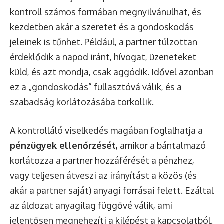
kontroll számos formában megnyilvánulhat, és
kezdetben akár a szeretet és a gondoskodás
jeleinek is tűnhet. Például, a partner túlzottan
érdeklődik a napod iránt, hívogat, üzeneteket
küld, és azt mondja, csak aggódik. Idővel azonban
ez a „gondoskodás” fullasztóvá válik, és a
szabadság korlátozásába torkollik.
A kontrolláló viselkedés magában foglalhatja a
pénzügyek ellenőrzését
, amikor a bántalmazó
korlátozza a partner hozzáférését a pénzhez,
vagy teljesen átveszi az irányítást a közös (és
akár a partner saját) anyagi forrásai felett. Ezáltal
az áldozat anyagilag függővé válik, ami
jelentősen megnehezíti a kilépést a kapcsolatból.