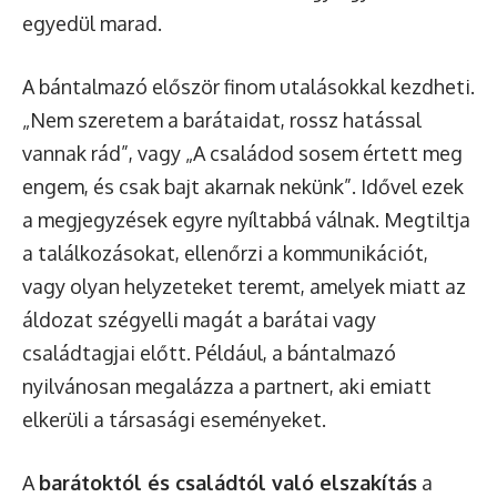
egyedül marad.
A bántalmazó először finom utalásokkal kezdheti.
„Nem szeretem a barátaidat, rossz hatással
vannak rád”, vagy „A családod sosem értett meg
engem, és csak bajt akarnak nekünk”. Idővel ezek
a megjegyzések egyre nyíltabbá válnak. Megtiltja
a találkozásokat, ellenőrzi a kommunikációt,
vagy olyan helyzeteket teremt, amelyek miatt az
áldozat szégyelli magát a barátai vagy
családtagjai előtt. Például, a bántalmazó
nyilvánosan megalázza a partnert, aki emiatt
elkerüli a társasági eseményeket.
A
barátoktól és családtól való elszakítás
a