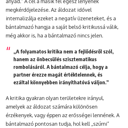
anyád.” A cél a másik fél egész lényének
megkérdőjelezése. Az áldozat idővel
internalizálja ezeket a negatív üzeneteket, és a
bántalmazó hangja a saját belső kritikussá válik,
még akkor is, ha a bántalmazó nincs jelen.
„A folyamatos kritika nem a fejlődésről szól,
hanem az önbecsülés szisztematikus
rombolásáról. A bántalmazó célja, hogy a
partner érezze magát értéktelennek, és
ezáltal könnyebben irányíthatóvá váljon.”
A kritika gyakran olyan területekre irányul,
amelyek az áldozat számára különösen
érzékenyek, vagy éppen az erősségei lennének. A
bántalmazó pontosan tudja, hol kell „szúrni”