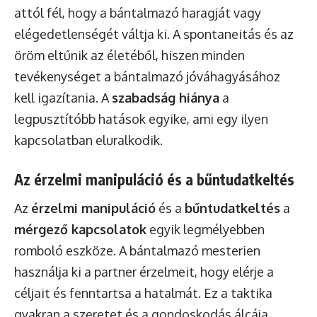
attól fél, hogy a bántalmazó haragját vagy
elégedetlenségét váltja ki. A spontaneitás és az
öröm eltűnik az életéből, hiszen minden
tevékenységet a bántalmazó jóváhagyásához
kell igazítania. A
szabadság hiánya
a
legpusztítóbb hatások egyike, ami egy ilyen
kapcsolatban eluralkodik.
Az érzelmi manipuláció és a bűntudatkeltés
Az
érzelmi manipuláció
és a
bűntudatkeltés
a
mérgező kapcsolatok
egyik legmélyebben
romboló eszköze. A bántalmazó mesterien
használja ki a partner érzelmeit, hogy elérje a
céljait és fenntartsa a hatalmát. Ez a taktika
gyakran a szeretet és a gondoskodás álcája