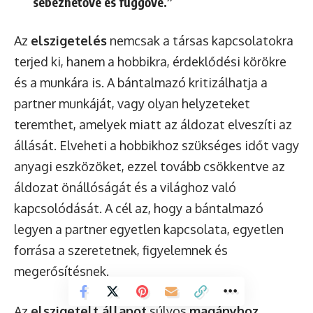
sebezhetővé és függővé.”
Az
elszigetelés
nemcsak a társas kapcsolatokra
terjed ki, hanem a hobbikra, érdeklődési körökre
és a munkára is. A bántalmazó kritizálhatja a
partner munkáját, vagy olyan helyzeteket
teremthet, amelyek miatt az áldozat elveszíti az
állását. Elveheti a hobbikhoz szükséges időt vagy
anyagi eszközöket, ezzel tovább csökkentve az
áldozat önállóságát és a világhoz való
kapcsolódását. A cél az, hogy a bántalmazó
legyen a partner egyetlen kapcsolata, egyetlen
forrása a szeretetnek, figyelemnek és
megerősítésnek.
Az
elszigetelt állapot
súlyos
magányhoz
,