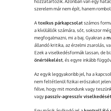
hozzátartozik. Azonban van egy határ,
szerelem már nem épít, hanem rombol
A
toxikus párkapcsolat
számos formá
a kívülállók számára, sőt, sokszor mé
megfogalmazni, mi a baj. Gyakran a
m
állandó kritika, az érzelmi zsarolás, 
Ezek a viselkedésformák lassan, de b
önértékelést
, és egyre inkább függő
Az egyik leggyakoribb jel, ha a kapc
nem feltétlenül fizikai erőszakot jele
félve, hogy mit mondunk vagy teszünk,
vagy
passzív-agresszív viselkedésé
Egy másik árulkodó jel a
kontrolláló 