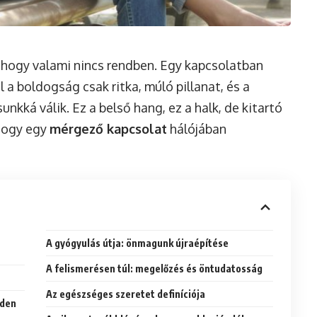
, hogy valami nincs rendben. Egy kapcsolatban
l a boldogság csak ritka, múló pillanat, és a
unkká válik. Ez a belső hang, ez a halk, de kitartó
 hogy egy
mérgező kapcsolat
hálójában
A gyógyulás útja: önmagunk újraépítése
A felismerésen túl: megelőzés és öntudatosság
Az egészséges szeretet definíciója
nden