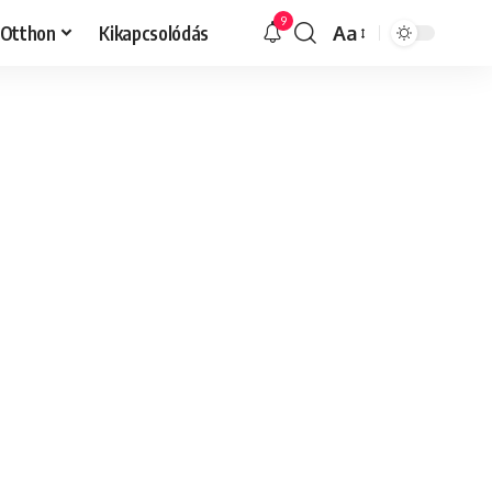
9
Otthon
Kikapcsolódás
Aa
Font
Resizer