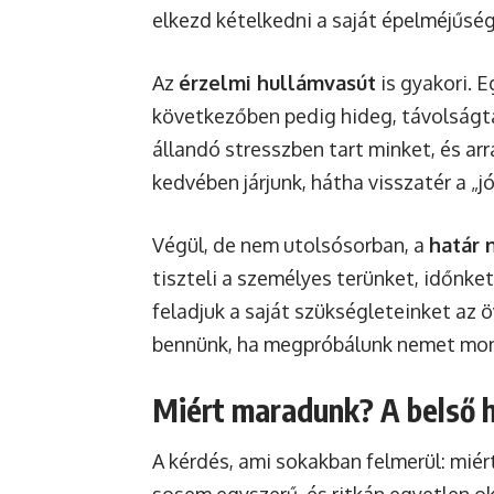
elkezd kételkedni a saját épelméjűsé
Az
érzelmi hullámvasút
is gyakori. E
következőben pedig hideg, távolságta
állandó stresszben tart minket, és a
kedvében járjunk, hátha visszatér a „jó
Végül, de nem utolsósorban, a
határ 
tiszteli a személyes terünket, időnk
feladjuk a saját szükségleteinket az 
bennünk, ha megpróbálunk nemet mon
Miért maradunk? A belső 
A kérdés, ami sokakban felmerül: miér