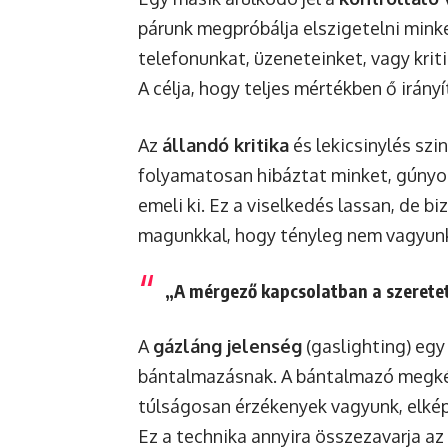
párunk megpróbálja elszigetelni minke
telefonunkat, üzeneteinket, vagy kriti
A célja, hogy teljes mértékben ő irány
Az
állandó kritika
és lekicsinylés szi
folyamatosan hibáztat minket, gúnyo
emeli ki. Ez a viselkedés lassan, de b
magunkkal, hogy tényleg nem vagyunk
„A mérgező kapcsolatban a szerete
A
gázláng jelenség
(gaslighting) egy
bántalmazásnak. A bántalmazó megkérd
túlságosan érzékenyek vagyunk, elkép
Ez a technika annyira összezavarja az