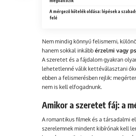
megváltozik
A mérgező kötelék oldása: lépések a szabad
felé
Nem mindig könnyű felismerni, külön
hanem sokkal inkább
érzelmi vagy p
A szeretet és a fájdalom gyakran oly
lehetetlenné válik kettéválasztani ő
ebben a felismerésben rejlik: megérten
nem is kell elfogadnunk.
Amikor a szeretet fáj: a 
A romantikus filmek és a társadalmi e
szerelemnek mindent kibírónak kell le