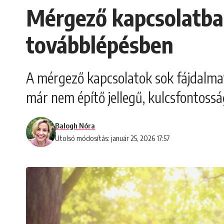
Mérgező kapcsolatban
továbblépésben
A mérgező kapcsolatok sok fájdalmat
már nem építő jellegű, kulcsfontossá
Balogh Nóra
Utolsó módosítás: január 25, 2026 17:57