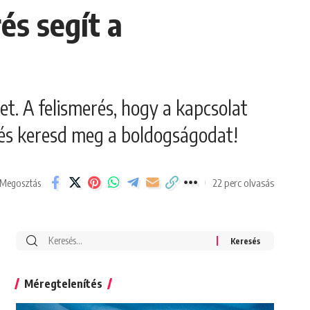
és segít a
t. A felismerés, hogy a kapcsolat
, és keresd meg a boldogságodat!
22 perc olvasás
Megosztás
Search
for:
Méregtelenítés