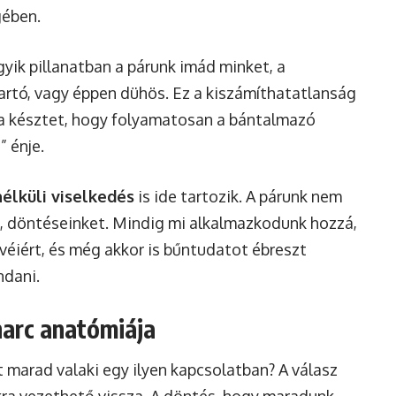
gében.
gyik pillanatban a párunk imád minket, a
rtó, vagy éppen dühös. Ez a kiszámíthatatlanság
rra késztet, hogy folyamatosan a bántalmazó
” énje.
nélküli viselkedés
is ide tartozik. A párunk nem
et, döntéseinket. Mindig mi alkalmazkodunk hozzá,
övéiért, és még akkor is bűntudatot ébreszt
dani.
harc anatómiája
t marad valaki egy ilyen kapcsolatban? A válasz