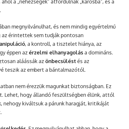
 ahol a „nehézségek” átfordulnak „károsba”, és a
.
ban megnyilvánulhat, és nem mindig egyértelmű
g az érintettek sem tudják pontosan
anipuláció
, a kontroll, a tisztelet hiánya, az
vagy éppen az
érzelmi elhanyagolás
a domináns.
iztosan aláássák az
önbecsülést
és az
vé teszik az embert a bántalmazótól.
solatban nem érezzük magunkat biztonságban. Ez
nt. Lehet, hogy állandó feszültségben élünk, attól
 nehogy kiváltsuk a párunk haragját, kritikáját
t
.
viselkedés
. Ez megnyilvánulhat abban, hogy a