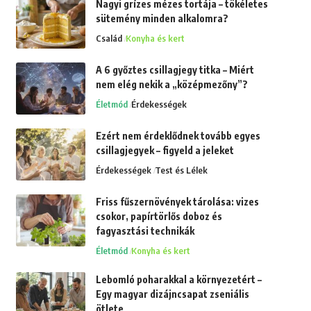
Nagyi grízes mézes tortája – tökéletes
sütemény minden alkalomra?
Család
Konyha és kert
A 6 győztes csillagjegy titka – Miért
nem elég nekik a „középmezőny”?
Életmód
Érdekességek
Ezért nem érdeklődnek tovább egyes
csillagjegyek – figyeld a jeleket
Érdekességek
Test és Lélek
Friss fűszernövények tárolása: vizes
csokor, papírtörlős doboz és
fagyasztási technikák
Életmód
Konyha és kert
Lebomló poharakkal a környezetért –
Egy magyar dizájncsapat zseniális
ötlete