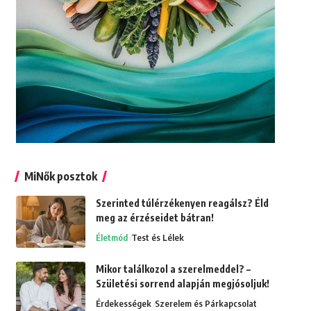
MiNők posztok
Szerinted túlérzékenyen reagálsz? Éld
meg az érzéseidet bátran!
Életmód
Test és Lélek
Mikor találkozol a szerelmeddel? –
Születési sorrend alapján megjósoljuk!
Érdekességek
Szerelem és Párkapcsolat