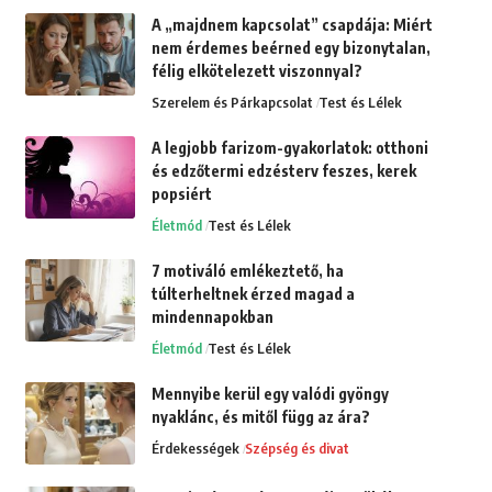
A „majdnem kapcsolat” csapdája: Miért
nem érdemes beérned egy bizonytalan,
félig elkötelezett viszonnyal?
Szerelem és Párkapcsolat
Test és Lélek
A legjobb farizom-gyakorlatok: otthoni
és edzőtermi edzésterv feszes, kerek
popsiért
Életmód
Test és Lélek
7 motiváló emlékeztető, ha
túlterheltnek érzed magad a
mindennapokban
Életmód
Test és Lélek
Mennyibe kerül egy valódi gyöngy
nyaklánc, és mitől függ az ára?
Érdekességek
Szépség és divat