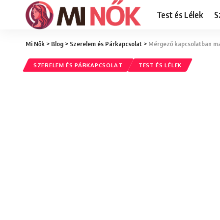
Test és Lélek
S
Mi Nők
>
Blog
>
Szerelem és Párkapcsolat
>
Mérgező kapcsolatban mar
SZERELEM ÉS PÁRKAPCSOLAT
TEST ÉS LÉLEK