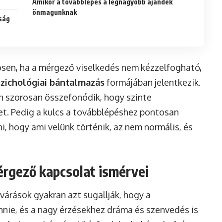
Amikor a továbblépés a legnagyobb ajándék
önmagunknak
ság
ösen, ha a mérgező viselkedés nem kézzelfogható,
szichológiai bántalmazás
formájában jelentkezik.
an szorosan összefonódik, hogy szinte
ket. Pedig a kulcs a továbblépéshez pontosan
i, hogy ami velünk történik, az nem normális, és
mérgező kapcsolat ismérvei
lvárások gyakran azt sugallják, hogy a
nnie, és a nagy érzésekhez dráma és szenvedés is