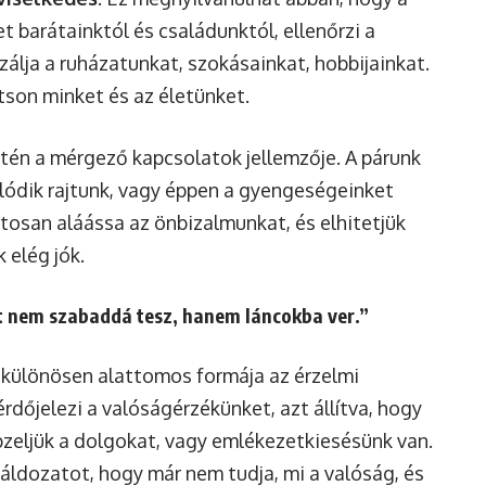
t barátainktól és családunktól, ellenőrzi a
zálja a ruházatunkat, szokásainkat, hobbijainkat.
ítson minket és az életünket.
ntén a mérgező kapcsolatok jellemzője. A párunk
lódik rajtunk, vagy éppen a gyengeségeinket
iztosan aláássa az önbizalmunkat, és elhitetjük
 elég jók.
t nem szabaddá tesz, hanem láncokba ver.”
 különösen alattomos formája az érzelmi
őjelezi a valóságérzékünket, azt állítva, hogy
zeljük a dolgokat, vagy emlékezetkiesésünk van.
 áldozatot, hogy már nem tudja, mi a valóság, és