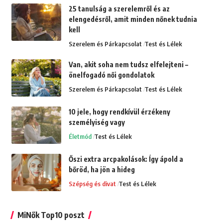
25 tanulság a szerelemről és az
elengedésről, amit minden nőnek tudnia
kell
Szerelem és Párkapcsolat
Test és Lélek
Van, akit soha nem tudsz elfelejteni –
önelfogadó női gondolatok
Szerelem és Párkapcsolat
Test és Lélek
10 jele, hogy rendkívül érzékeny
személyiség vagy
Életmód
Test és Lélek
Őszi extra arcpakolások: Így ápold a
bőröd, ha jön a hideg
Szépség és divat
Test és Lélek
MiNők Top10 poszt