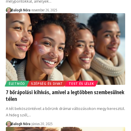
mélypontokkal, amelyek
…
Balogh Nóra
november 26, 2025
ÉLETMÓD
SZÉPSÉG ÉS DIVAT
TEST ÉS LÉLEK
7 bőrápolási kihívás, amivel a legtöbben szembesülnek
télen
A tél beköszöntével a bőrünk drámai változásokon megy keresztül.
A hideg szél,
…
Balogh Nóra
június 20, 2025