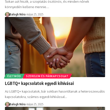
Sokan azt hiszik, a szoptatás ösztönös, és minden nőnek
könnyedén kellene mennie.
…
Balogh Nóra
május 25, 2025
ÉLETMÓD
SZERELEM ÉS PÁRKAPCSOLAT
LGBTQ+ kapcsolatok egyedi kihívásai
Az LGBTQ+ kapcsolatok, bár sokban hasonlítanak a heteroszexuális
kapcsolatokra, számos egyedi kihívással
…
Balogh Nóra
május 25, 2025