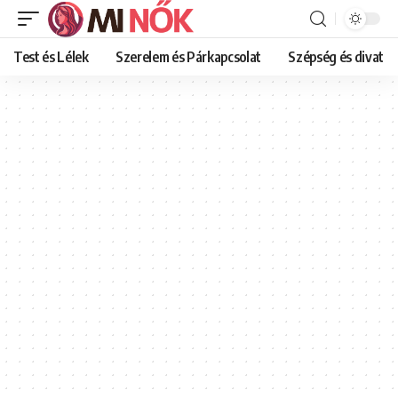
Test és Lélek
Szerelem és Párkapcsolat
Szépség és divat