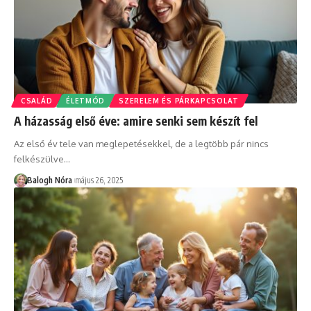
CSALÁD
ÉLETMÓD
SZERELEM ÉS PÁRKAPCSOLAT
A házasság első éve: amire senki sem készít fel
Az első év tele van meglepetésekkel, de a legtöbb pár nincs
felkészülve
…
Balogh Nóra
május 26, 2025