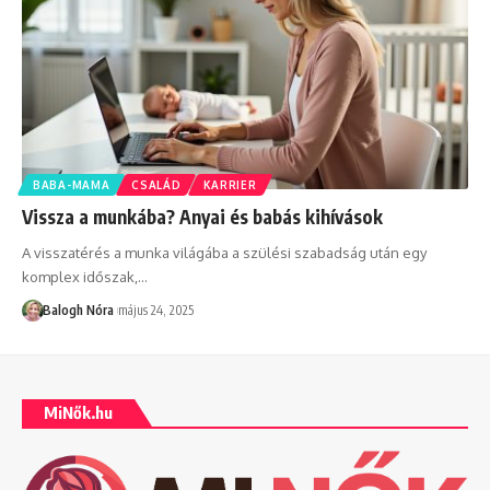
BABA-MAMA
CSALÁD
KARRIER
Vissza a munkába? Anyai és babás kihívások
A visszatérés a munka világába a szülési szabadság után egy
komplex időszak,
…
Balogh Nóra
május 24, 2025
MiNők.hu