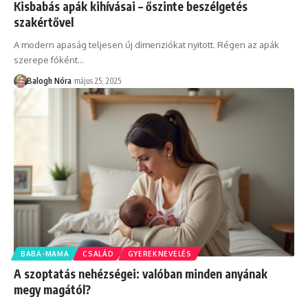
Kisbabás apák kihívásai – őszinte beszélgetés
szakértővel
A modern apaság teljesen új dimenziókat nyitott. Régen az apák
szerepe főként
…
Balogh Nóra
május 25, 2025
BABA-MAMA
CSALÁD
GYEREKNEVELÉS
A szoptatás nehézségei: valóban minden anyának
megy magától?