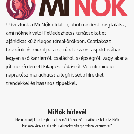
Üdvözlünk a Mi Nők oldalon, ahol mindent megtalálsz,
ami nőknek való! Felfedezhetsz tanácsokat és
ajánlókat különleges témakörökben. Csatlakozz
hozzánk, és merülj el a női élet összes aspektusában,
legyen szó karrierről, családról, szépségről, vagy akár a
jól megérdemelt kikapcsolódásról. Velünk mindig
naprakész maradhatsz a legfrissebb hírekkel,
trendekkel és hasznos tippekkel.
MiNők hírlevél
Ne maradj le a legfrissebb női témákról! Iratkozz fel a MiNők
hírlevelére az alábbi Feliratkozás gombra kattintva!"