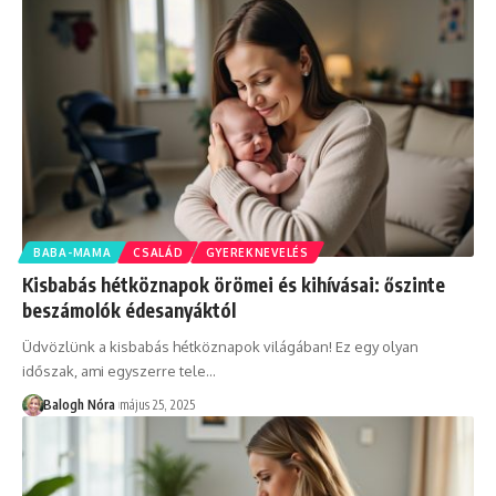
BABA-MAMA
CSALÁD
GYEREKNEVELÉS
Kisbabás hétköznapok örömei és kihívásai: őszinte
beszámolók édesanyáktól
Üdvözlünk a kisbabás hétköznapok világában! Ez egy olyan
időszak, ami egyszerre tele
…
Balogh Nóra
május 25, 2025