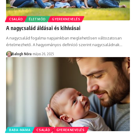
CSALÁD
ÉLETMÓD
GYEREKNEVELÉS
A nagycsalád áldásai és kihívásai
A nagycsalád fogalma napjainkban meglehetősen változatosan
értelmezhető. A hagyományos definíció szerint nagycsaládnak
…
Balogh Nóra
május 26, 2025
BABA-MAMA
CSALÁD
GYEREKNEVELÉS