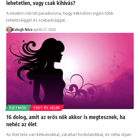
lehetetlen, vagy csak kihívás?
A modern női lét paradoxona, hogy miközben egyre több
lehetőséggel és szabadsággal
…
Balogh Nóra
április 27, 2026
ÉLETMÓD
TEST ÉS LÉLEK
16 dolog, amit az erős nők akkor is megtesznek, ha
nehéz az élet
Az élet tele van kihívásokkal, váratlan fordulatokkal, és néha olyan