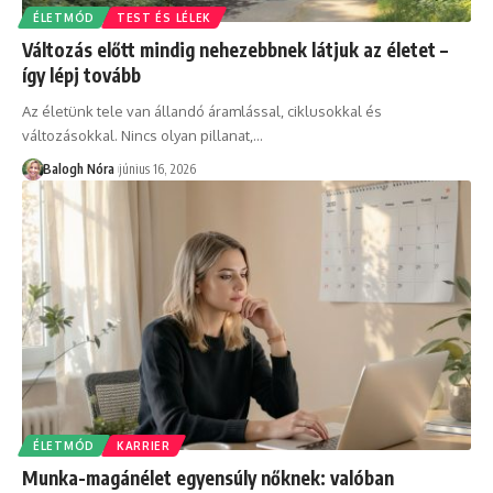
ÉLETMÓD
TEST ÉS LÉLEK
Változás előtt mindig nehezebbnek látjuk az életet –
így lépj tovább
Az életünk tele van állandó áramlással, ciklusokkal és
változásokkal. Nincs olyan pillanat,
…
Balogh Nóra
június 16, 2026
ÉLETMÓD
KARRIER
Munka-magánélet egyensúly nőknek: valóban