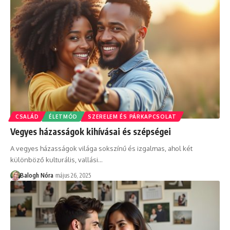
CSALÁD
ÉLETMÓD
SZERELEM ÉS PÁRKAPCSOLAT
Vegyes házasságok kihívásai és szépségei
A vegyes házasságok világa sokszínű és izgalmas, ahol két
különböző kulturális, vallási
…
Balogh Nóra
május 26, 2025