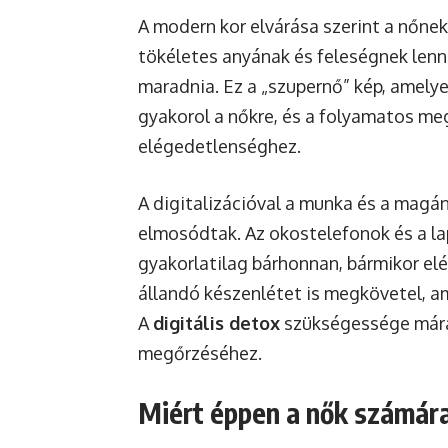
A modern kor elvárása szerint a nőnek 
tökéletes anyának és feleségnek lenn
maradnia. Ez a „szupernő” kép, amelyet
gyakorol a nőkre, és a folyamatos me
elégedetlenséghez.
A digitalizációval a munka és a magá
elmosódtak. Az okostelefonok és a la
gyakorlatilag bárhonnan, bármikor el
állandó készenlétet is megkövetel, am
A
digitális detox
szükségessége mára
megőrzéséhez.
Miért éppen a nők számár