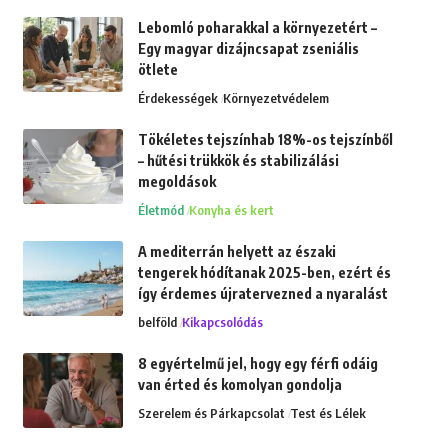
Lebomló poharakkal a környezetért –
Egy magyar dizájncsapat zseniális
ötlete
Érdekességek
Környezetvédelem
Tökéletes tejszínhab 18%-os tejszínből
– hűtési trükkök és stabilizálási
megoldások
Életmód
Konyha és kert
A mediterrán helyett az északi
tengerek hódítanak 2025-ben, ezért és
így érdemes újratervezned a nyaralást
belföld
Kikapcsolódás
8 egyértelmű jel, hogy egy férfi odáig
van érted és komolyan gondolja
Szerelem és Párkapcsolat
Test és Lélek