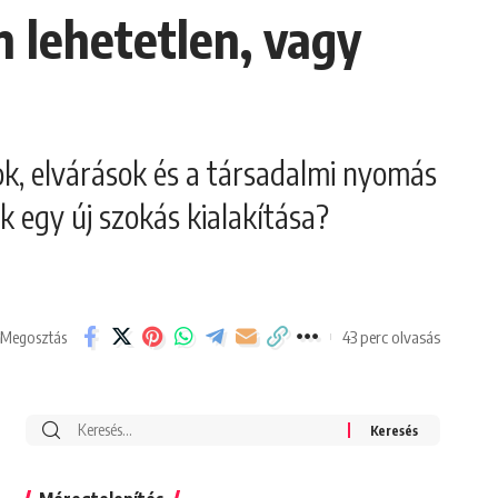
 lehetetlen, vagy
ok, elvárások és a társadalmi nyomás
k egy új szokás kialakítása?
43 perc olvasás
Megosztás
Search
for: