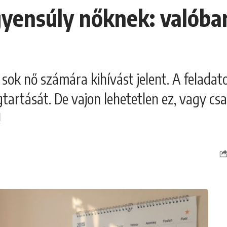
ensúly nőknek: valóban
ok nő számára kihívást jelent. A feladat
rtását. De vajon lehetetlen ez, vagy csa
!