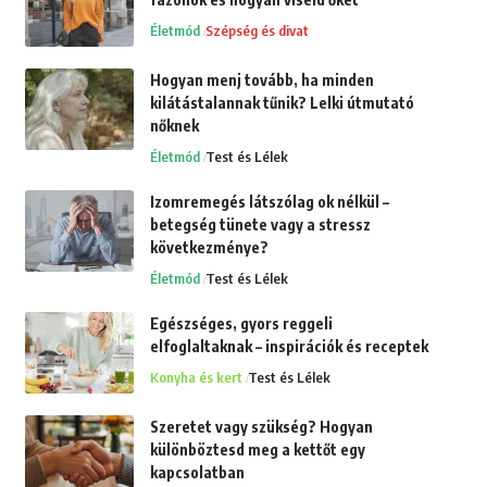
Életmód
Szépség és divat
Hogyan menj tovább, ha minden
kilátástalannak tűnik? Lelki útmutató
nőknek
Életmód
Test és Lélek
Izomremegés látszólag ok nélkül –
betegség tünete vagy a stressz
következménye?
Életmód
Test és Lélek
Egészséges, gyors reggeli
elfoglaltaknak – inspirációk és receptek
Konyha és kert
Test és Lélek
Szeretet vagy szükség? Hogyan
különböztesd meg a kettőt egy
kapcsolatban