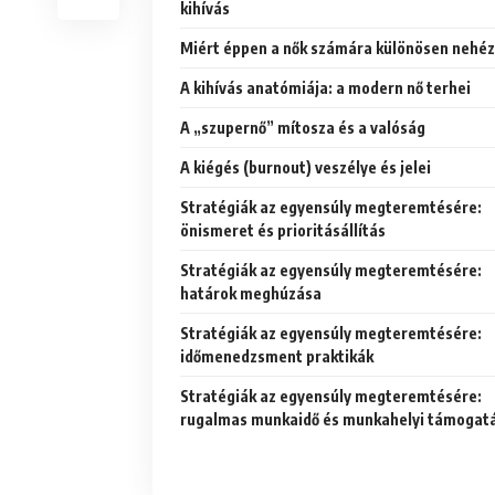
kihívás
Miért éppen a nők számára különösen nehé
A kihívás anatómiája: a modern nő terhei
A „szupernő” mítosza és a valóság
A kiégés (burnout) veszélye és jelei
Stratégiák az egyensúly megteremtésére:
önismeret és prioritásállítás
Stratégiák az egyensúly megteremtésére:
határok meghúzása
Stratégiák az egyensúly megteremtésére:
időmenedzsment praktikák
Stratégiák az egyensúly megteremtésére:
rugalmas munkaidő és munkahelyi támogat