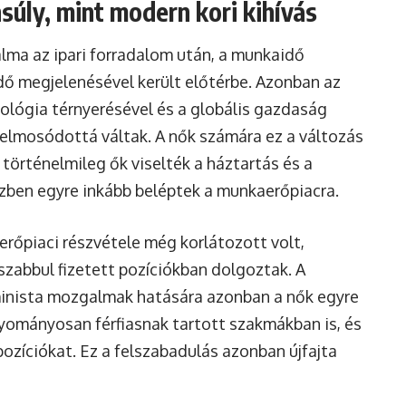
úly, mint modern kori kihívás
lma az ipari forradalom után, a munkaidő
dő megjelenésével került előtérbe. Azonban az
nológia térnyerésével és a globális gazdaság
 elmosódottá váltak. A nők számára ez a változás
 történelmileg ők viselték a háztartás és a
zben egyre inkább beléptek a munkaerőpiacra.
erőpiaci részvétele még korlátozott volt,
szabbul fizetett pozíciókban dolgoztak. A
minista mozgalmak hatására azonban a nők egyre
ományosan férfiasnak tartott szakmákban is, és
ozíciókat. Ez a felszabadulás azonban újfajta