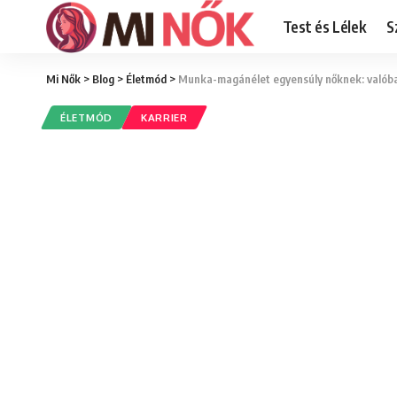
Test és Lélek
S
Mi Nők
>
Blog
>
Életmód
>
Munka-magánélet egyensúly nőknek: valóban
ÉLETMÓD
KARRIER