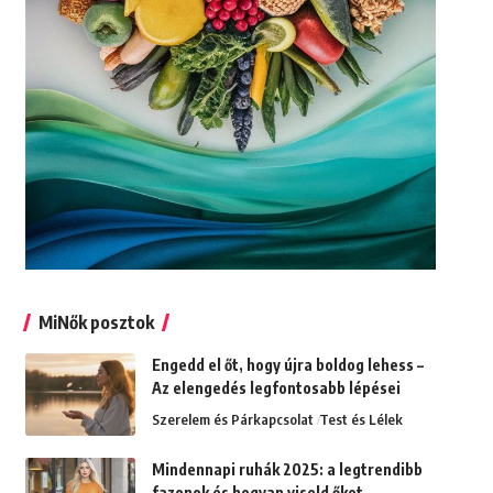
MiNők posztok
Engedd el őt, hogy újra boldog lehess –
Az elengedés legfontosabb lépései
Szerelem és Párkapcsolat
Test és Lélek
Mindennapi ruhák 2025: a legtrendibb
fazonok és hogyan viseld őket