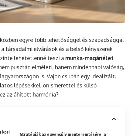
iközben egyre több lehetőséggel és szabadsággal
 a társadalmi elvárások és a belső kényszerek
szinte lehetetlenné teszi a
munka-magánélet
nem pusztán elméleti, hanem mindennapi valóság,
 Magyarországon is. Vajon csupán egy idealizált,
datos lépésekkel, önismerettel és külső
z az áhított harmónia?
 kori
Stratégiák az egyensúly megteremtésére: a