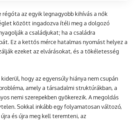
régóta az egyik legnagyobb kihívás a nők
églet között ingadozva ítéli meg a dolgozó
nyagolják a családjukat; ha a családra
rbát. Ez a kettős mérce hatalmas nyomást helyez a
zálják ezeket az elvárásokat, és a tökéletesség
a kiderül, hogy az egyensúly hiánya nem csupán
probléma, amely a társadalmi struktúrákban, a
yos nemi szerepekben gyökerezik. A megoldás
telen. Sokkal inkább egy folyamatosan változó,
újra és újra meg kell teremteni, az