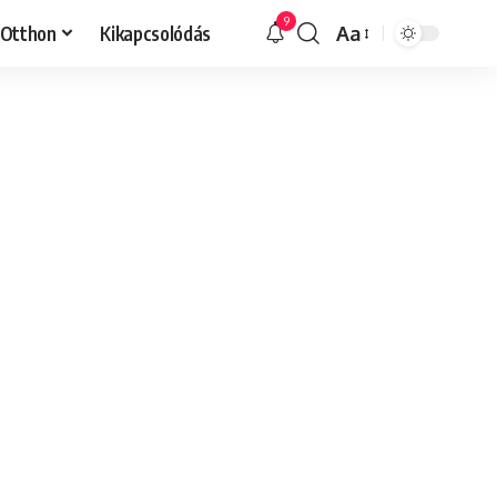
9
Otthon
Kikapcsolódás
Aa
Font
Resizer