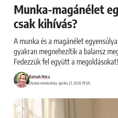
Munka-magánélet egy
csak kihívás?
A munka és a magánélet egyensúlya s
gyakran megnehezítik a balansz megta
Fedezzük fel együtt a megoldásokat
Balogh Nóra
Utolsó módosítás: április 27, 2026 19:05