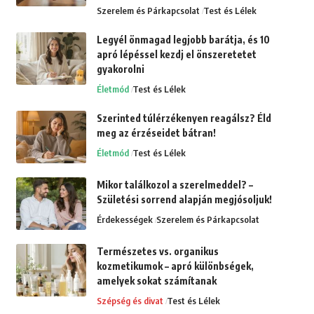
Szerelem és Párkapcsolat
Test és Lélek
Legyél önmagad legjobb barátja, és 10
apró lépéssel kezdj el önszeretetet
gyakorolni
Életmód
Test és Lélek
Szerinted túlérzékenyen reagálsz? Éld
meg az érzéseidet bátran!
Életmód
Test és Lélek
Mikor találkozol a szerelmeddel? –
Születési sorrend alapján megjósoljuk!
Érdekességek
Szerelem és Párkapcsolat
Természetes vs. organikus
kozmetikumok – apró különbségek,
amelyek sokat számítanak
Szépség és divat
Test és Lélek