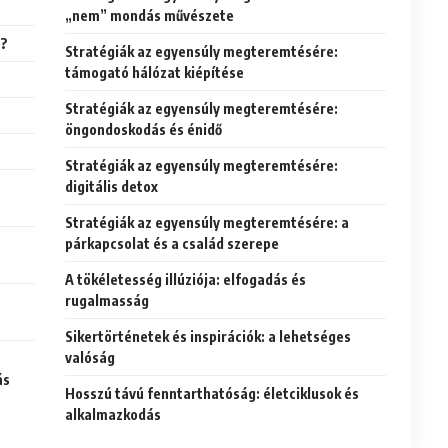
„nem” mondás művészete
z?
Stratégiák az egyensúly megteremtésére:
támogató hálózat kiépítése
Stratégiák az egyensúly megteremtésére:
öngondoskodás és énidő
Stratégiák az egyensúly megteremtésére:
digitális detox
Stratégiák az egyensúly megteremtésére: a
párkapcsolat és a család szerepe
A tökéletesség illúziója: elfogadás és
rugalmasság
Sikertörténetek és inspirációk: a lehetséges
valóság
ás
Hosszú távú fenntarthatóság: életciklusok és
alkalmazkodás