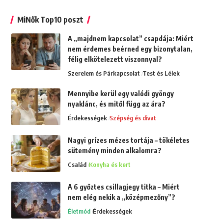
MiNők Top10 poszt
A „majdnem kapcsolat” csapdája: Miért
nem érdemes beérned egy bizonytalan,
félig elkötelezett viszonnyal?
Szerelem és Párkapcsolat
Test és Lélek
Mennyibe kerül egy valódi gyöngy
nyaklánc, és mitől függ az ára?
Érdekességek
Szépség és divat
Nagyi grízes mézes tortája – tökéletes
sütemény minden alkalomra?
Család
Konyha és kert
A 6 győztes csillagjegy titka – Miért
nem elég nekik a „középmezőny”?
Életmód
Érdekességek