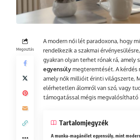
A modern női lét paradoxona, hogy m
Megosztás
rendelkezik a szakmai érvényesülésre,
gyakran olyan terhet rónak rá, amely 
egyensúly
megteremtését. A kérdés 
amely nők millióit érinti világszerte,
elérhetetlen álomról van szó, vagy tu
támogatással mégis megvalósítható e
Tartalomjegyzék
A munka-magánélet egyensúly, mint modern