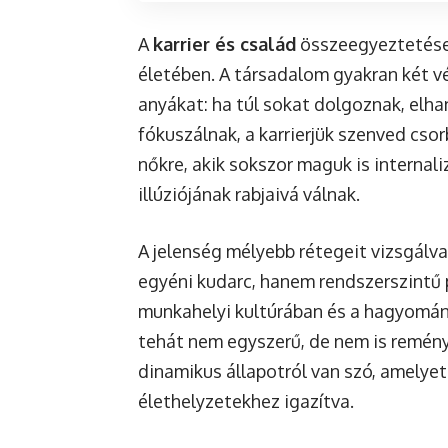
A
karrier és család
összeegyeztetése 
életében. A társadalom gyakran két v
anyákat: ha túl sokat dolgoznak, elha
fókuszálnak, a karrierjük szenved cso
nőkre, akik sokszor maguk is internali
illúziójának rabjaivá válnak.
A jelenség mélyebb rétegeit vizsgálv
egyéni kudarc, hanem rendszerszintű 
munkahelyi kultúrában és a hagyomán
tehát nem egyszerű, de nem is remény
dinamikus állapotról van szó, amelyet 
élethelyzetekhez igazítva.