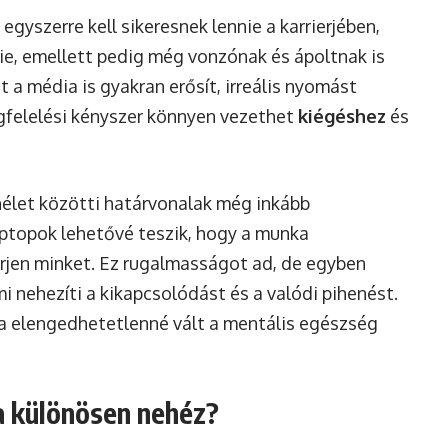
egyszerre kell sikeresnek lennie a karrierjében,
ie, emellett pedig még vonzónak és ápoltnak is
 a média is gyakran erősít, irreális nyomást
gfelelési kényszer könnyen vezethet
kiégéshez
és
nélet közötti határvonalak még inkább
ptopok lehetővé teszik, hogy a munka
érjen minket. Ez rugalmasságot ad, de egyben
i nehezíti a kikapcsolódást és a valódi pihenést.
 elengedhetetlenné vált a mentális egészség
a különösen nehéz?