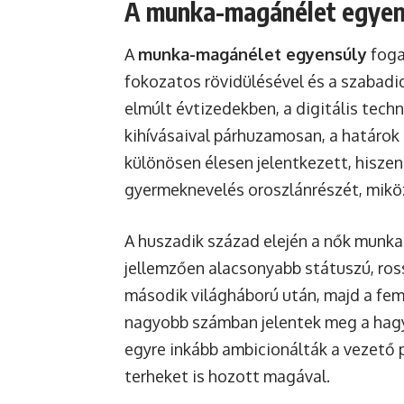
A munka-magánélet egyens
A
munka-magánélet egyensúly
foga
fokozatos rövidülésével és a szabadi
elmúlt évtizedekben, a digitális tech
kihívásaival párhuzamosan, a határok
különösen élesen jelentkezett, hiszen
gyermeknevelés oroszlánrészét, mikö
A huszadik század elején a nők munka
jellemzően alacsonyabb státuszú, ros
második világháború után, majd a fe
nagyobb számban jelentek meg a hagy
egyre inkább ambicionálták a vezető p
terheket is hozott magával.