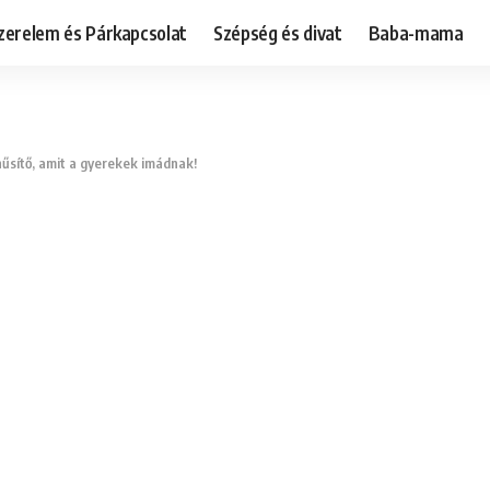
zerelem és Párkapcsolat
Szépség és divat
Baba-mama
űsítő, amit a gyerekek imádnak!