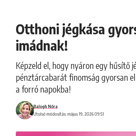
Otthoni jégkása gyor
imádnak!
Képzeld el, hogy nyáron egy hűsítő j
pénztárcabarát finomság gyorsan elké
a forró napokba!
Balogh Nóra
Utolsó módosítás: május 19, 2026 09:51