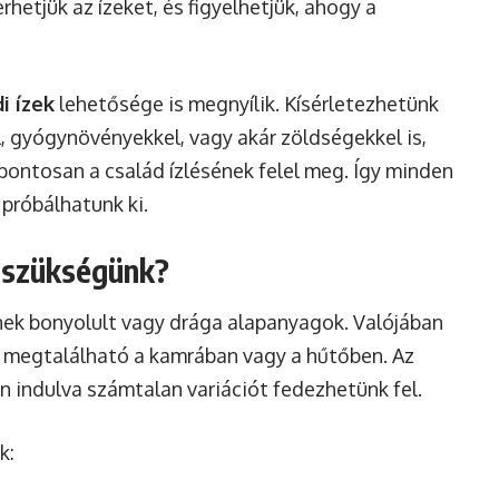
hetjük az ízeket, és figyelhetjük, ahogy a
i ízek
lehetősége is megnyílik. Kísérletezhetünk
, gyógynövényekkel, vagy akár zöldségekkel is,
pontosan a család ízlésének felel meg. Így minden
próbálhatunk ki.
 szükségünk?
nek bonyolult vagy drága alapanyagok. Valójában
r megtalálható a kamrában vagy a hűtőben. Az
en indulva számtalan variációt fedezhetünk fel.
k: