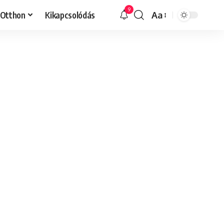
9
Otthon
Kikapcsolódás
Aa
Font
Resizer