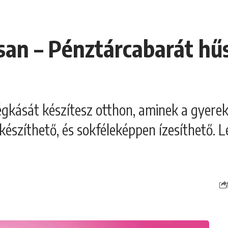
san – Pénztárcabarát hűs
égkását készítesz otthon, aminek a gyerek
szíthető, és sokféleképpen ízesíthető. L