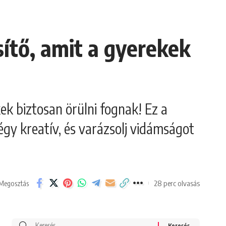
ítő, amit a gyerekek
ek biztosan örülni fognak! Ez a
égy kreatív, és varázsolj vidámságot
28 perc olvasás
Megosztás
Search