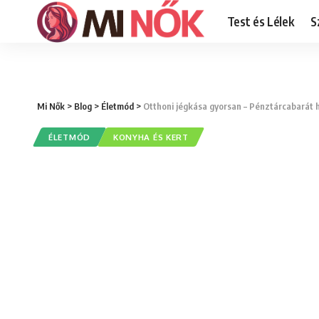
Test és Lélek
S
Mi Nők
>
Blog
>
Életmód
>
Otthoni jégkása gyorsan – Pénztárcabarát h
ÉLETMÓD
KONYHA ÉS KERT