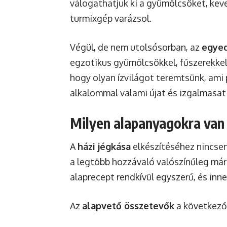
válogathatjuk ki a gyümölcsöket, kever
turmixgép varázsol.
Végül, de nem utolsósorban, az
egyed
egzotikus gyümölcsökkel, fűszerekkel
hogy olyan ízvilágot teremtsünk, ami 
alkalommal valami újat és izgalmasat 
Milyen alapanyagokra van
A
házi jégkása
elkészítéséhez nincse
a legtöbb hozzávaló valószínűleg má
alaprecept rendkívül egyszerű, és inn
Az
alapvető összetevők
a következő