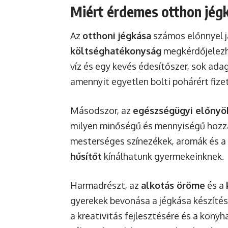
Miért érdemes otthon jégk
Az
otthoni jégkása
számos előnnyel já
költséghatékonyság
megkérdőjelezh
víz és egy kevés édesítőszer, sok ada
amennyit egyetlen bolti pohárért fize
Másodszor, az
egészségügyi előnyö
milyen minőségű és mennyiségű hozzáv
mesterséges színezékek, aromák és a t
hűsítőt
kínálhatunk gyermekeinknek.
Harmadrészt, az
alkotás öröme
és a
gyerekek bevonása a jégkása készíté
a kreativitás fejlesztésére és a konyh