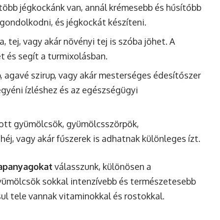
 több jégkockánk van, annál krémesebb és hűsítőbb
gondolkodni, és jégkockát készíteni.
, tej, vagy akár növényi tej is szóba jöhet. A
t és segít a turmixolásban.
p, agavé szirup, vagy akár mesterséges édesítőszer
egyéni ízléshez és az egészségügyi
ott gyümölcsök, gyümölcsszörpök,
héj, vagy akár fűszerek is adhatnak különleges ízt.
lapanyagokat
válasszunk, különösen a
gyümölcsök sokkal intenzívebb és természetesebb
ul tele vannak vitaminokkal és rostokkal.