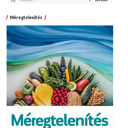
for:
Méregtelenítés