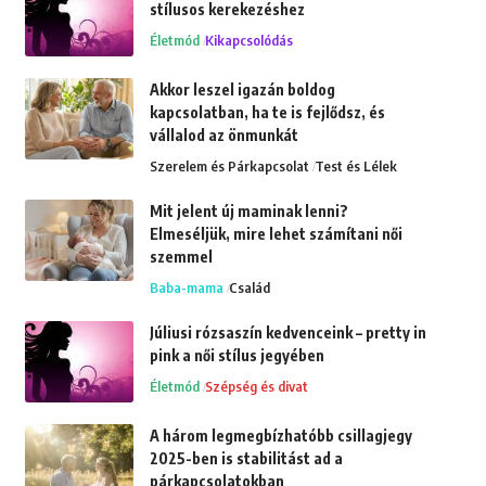
stílusos kerekezéshez
Életmód
Kikapcsolódás
Akkor leszel igazán boldog
kapcsolatban, ha te is fejlődsz, és
vállalod az önmunkát
Szerelem és Párkapcsolat
Test és Lélek
Mit jelent új maminak lenni?
Elmeséljük, mire lehet számítani női
szemmel
Baba-mama
Család
Júliusi rózsaszín kedvenceink – pretty in
pink a női stílus jegyében
Életmód
Szépség és divat
A három legmegbízhatóbb csillagjegy
2025-ben is stabilitást ad a
párkapcsolatokban