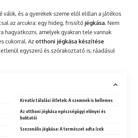
 válik, és a gyerekek szeme elől elillan a játékos
al az arcukra: egy hideg, frissítő
jégkása
. Nem
kra hagyatkozni, amelyek gyakran tele vannak
s cukorral. Az
otthoni jégkása készítése
tlenül egyszerű és szórakoztató is, ráadásul
Kreatív tálalási ötletek: A szemnek is kellemes
Az otthoni jégkása egészségügyi előnyei és
buktatói
Szezonális jégkása: A természet adta ízek