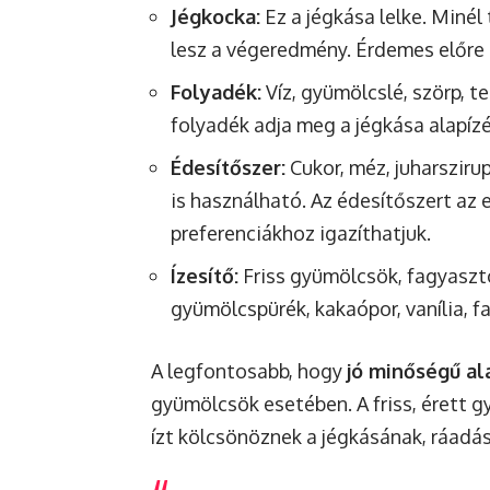
Jégkocka:
Ez a jégkása lelke. Minél
lesz a végeredmény. Érdemes előre 
Folyadék:
Víz, gyümölcslé, szörp, tea
folyadék adja meg a jégkása alapízé
Édesítőszer:
Cukor, méz, juharsziru
is használható. Az édesítőszert az 
preferenciákhoz igazíthatjuk.
Ízesítő:
Friss gyümölcsök, fagyaszt
gyümölcspürék, kakaópor, vanília, fa
A legfontosabb, hogy
jó minőségű a
gyümölcsök esetében. A friss, érett 
ízt kölcsönöznek a jégkásának, ráadás