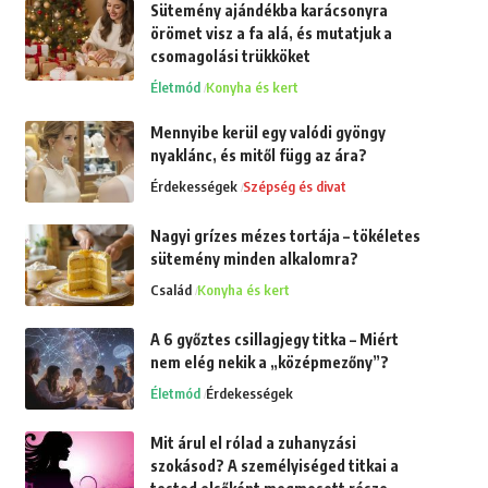
Sütemény ajándékba karácsonyra
örömet visz a fa alá, és mutatjuk a
csomagolási trükköket
Életmód
Konyha és kert
Mennyibe kerül egy valódi gyöngy
nyaklánc, és mitől függ az ára?
Érdekességek
Szépség és divat
Nagyi grízes mézes tortája – tökéletes
sütemény minden alkalomra?
Család
Konyha és kert
A 6 győztes csillagjegy titka – Miért
nem elég nekik a „középmezőny”?
Életmód
Érdekességek
Mit árul el rólad a zuhanyzási
szokásod? A személyiséged titkai a