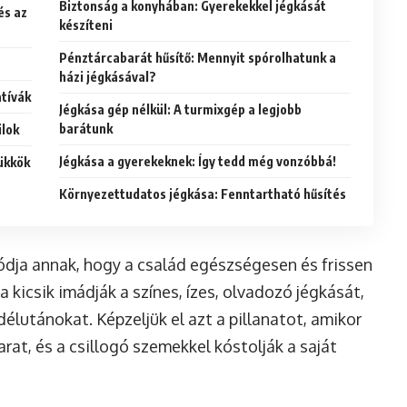
Biztonság a konyhában: Gyerekekkel jégkását
és az
készíteni
Pénztárcabarát hűsítő: Mennyit spórolhatunk a
házi jégkásával?
tívák
Jégkása gép nélkül: A turmixgép a legjobb
barátunk
ilok
Jégkása a gyerekeknek: Így tedd még vonzóbbá!
rükkök
Környezettudatos jégkása: Fenntartható hűsítés
ódja annak, hogy a család egészségesen és frissen
 kicsik imádják a színes, ízes, olvadozó jégkását,
délutánokat. Képzeljük el azt a pillanatot, amikor
rat, és a csillogó szemekkel kóstolják a saját