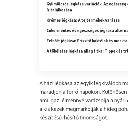
Gyümölcsös jégkása variációk: Az egészség 
íz találkozása
Krémes jégkása: A tejtermékek varázsa
Cukormentes és egészséges jégkása alterna
Felnőtt jégkása: Frissítő koktélok és mockta
A tökéletes jégkása állag titka: Tippek és t
A házi jégkása az egyik legkiválóbb m
maradjon a forró napokon. Különösen a
ami igazi élménnyé varázsolja a nyári 
a kis kezek megmarkolják a hideg poha
készítésű, hűsítő finomságot.