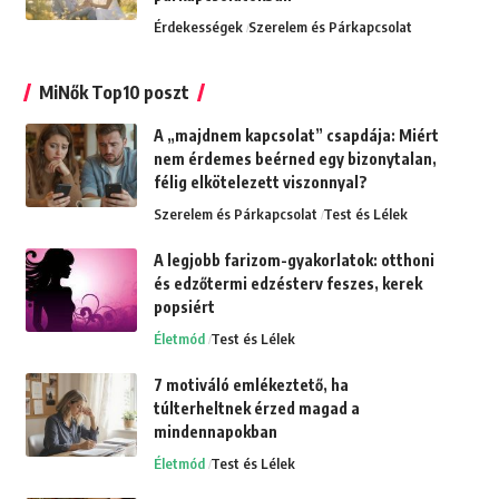
Érdekességek
Szerelem és Párkapcsolat
MiNők Top10 poszt
A „majdnem kapcsolat” csapdája: Miért
nem érdemes beérned egy bizonytalan,
félig elkötelezett viszonnyal?
Szerelem és Párkapcsolat
Test és Lélek
A legjobb farizom-gyakorlatok: otthoni
és edzőtermi edzésterv feszes, kerek
popsiért
Életmód
Test és Lélek
7 motiváló emlékeztető, ha
túlterheltnek érzed magad a
mindennapokban
Életmód
Test és Lélek