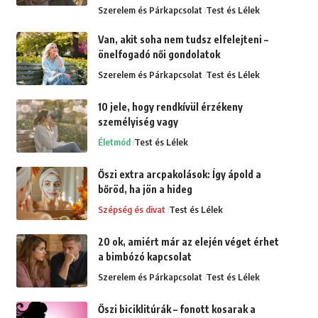
Szerelem és Párkapcsolat
Test és Lélek
Van, akit soha nem tudsz elfelejteni –
önelfogadó női gondolatok
Szerelem és Párkapcsolat
Test és Lélek
10 jele, hogy rendkívül érzékeny
személyiség vagy
Életmód
Test és Lélek
Őszi extra arcpakolások: Így ápold a
bőröd, ha jön a hideg
Szépség és divat
Test és Lélek
20 ok, amiért már az elején véget érhet
a bimbózó kapcsolat
Szerelem és Párkapcsolat
Test és Lélek
Őszi biciklitúrák – fonott kosarak a