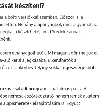
ását készíteni?
r a bolti verziókkal szemben. Először is, a
etetlen. Néhány alapanyagból, mint a gyümölcs,
g jégkása készíthető, ami töredéke annak,
tnénk.
k
sem elhanyagolhatók. Mi magunk dönthetjük el,
aló kerül a jégkásába. Elkerülhetők a
úlzott cukorbevitel, így sokkal
egészségesebb
közös családi program
is hatalmas plusz. A
sébe nemcsak szórakoztató, hanem remek alkalom
ai alapismeretek elsajátítására is. Együtt