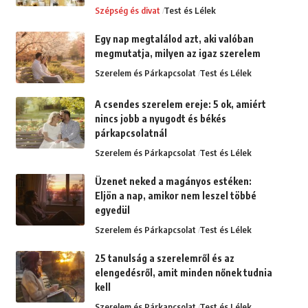
Szépség és divat
Test és Lélek
Egy nap megtalálod azt, aki valóban
megmutatja, milyen az igaz szerelem
Szerelem és Párkapcsolat
Test és Lélek
A csendes szerelem ereje: 5 ok, amiért
nincs jobb a nyugodt és békés
párkapcsolatnál
Szerelem és Párkapcsolat
Test és Lélek
Üzenet neked a magányos estéken:
Eljön a nap, amikor nem leszel többé
egyedül
Szerelem és Párkapcsolat
Test és Lélek
25 tanulság a szerelemről és az
elengedésről, amit minden nőnek tudnia
kell
Szerelem és Párkapcsolat
Test és Lélek