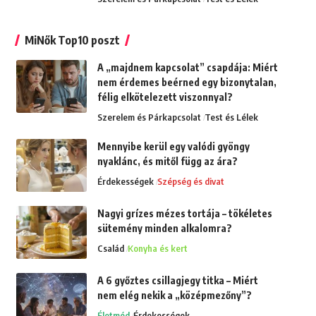
MiNők Top10 poszt
A „majdnem kapcsolat” csapdája: Miért
nem érdemes beérned egy bizonytalan,
félig elkötelezett viszonnyal?
Szerelem és Párkapcsolat
Test és Lélek
Mennyibe kerül egy valódi gyöngy
nyaklánc, és mitől függ az ára?
Érdekességek
Szépség és divat
Nagyi grízes mézes tortája – tökéletes
sütemény minden alkalomra?
Család
Konyha és kert
A 6 győztes csillagjegy titka – Miért
nem elég nekik a „középmezőny”?
Életmód
Érdekességek