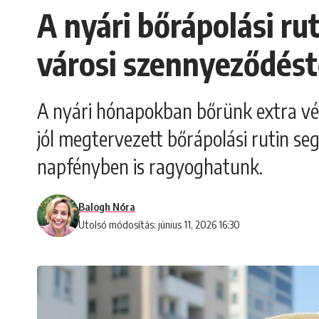
A nyári bőrápolási ru
városi szennyeződést
A nyári hónapokban bőrünk extra véd
jól megtervezett bőrápolási rutin se
napfényben is ragyoghatunk.
Balogh Nóra
Utolsó módosítás: június 11, 2026 16:30