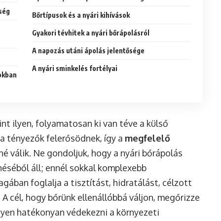
nség
Bőrtípusok és a nyári kihívások
Gyakori tévhitek a nyári bőrápolásról
A napozás utáni ápolás jelentősége
A nyári sminkelés fortélyai
sokban
nt ilyen, folyamatosan ki van téve a külső
a tényezők felerősödnek, így a
megfelelő
 válik. Ne gondoljuk, hogy a nyári bőrápolás
néséből áll; ennél sokkal komplexebb
ában foglalja a tisztítást, hidratálást, célzott
 A cél, hogy bőrünk ellenállóbbá váljon, megőrizze
egyen hatékonyan védekezni a környezeti