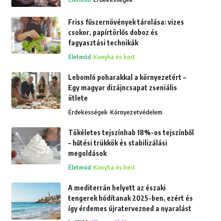
Friss fűszernövények tárolása: vizes
csokor, papírtörlős doboz és
fagyasztási technikák
Életmód
Konyha és kert
Lebomló poharakkal a környezetért –
Egy magyar dizájncsapat zseniális
ötlete
Érdekességek
Környezetvédelem
Tökéletes tejszínhab 18%-os tejszínből
– hűtési trükkök és stabilizálási
megoldások
Életmód
Konyha és kert
A mediterrán helyett az északi
tengerek hódítanak 2025-ben, ezért és
így érdemes újratervezned a nyaralást