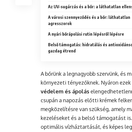
Az UV-sugárzás és a bőr: a láthatatlan elle
A városi szennyeződés és a bőr: láthatatlan
agresszorok
A nyári bőrápolási rutin lépésről lépésre
Belső támogatás: hidratálás és antioxidán
gazdag étrend
A bőrünk a legnagyobb szervünk, és mi
környezeti tényezőknek. Nyáron ezek 
védelem és ápolás
elengedhetetlenné
csupán a napozás előtti krémek felke
megközelítésre van szükség, amely mag
kezeléseket és a belső támogatást is.
optimális vízháztartását, és képes l