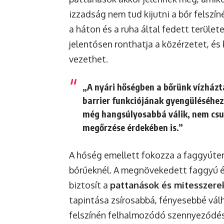
izzadság nem tud kijutni a bőr felszín
a háton és a ruha által fedett terület
jelentősen ronthatja a közérzetet, é
vezethet.
„A nyári hőségben a bőrünk vízházt
barrier funkciójának gyengüléséhez 
még hangsúlyosabbá válik, nem csu
megőrzése érdekében is.”
A hőség emellett fokozza a faggyúter
bőrűeknél. A megnövekedett faggyú és
biztosít a
pattanások és mitesszere
tapintása zsírosabbá, fényesebbé válh
felszínén felhalmozódó szennyeződés