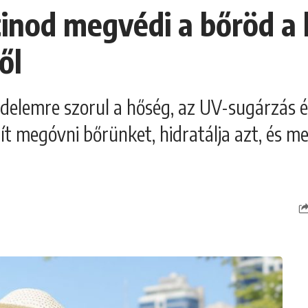
tinod megvédi a bőröd a 
ől
elemre szorul a hőség, az UV-sugárzás és
gít megóvni bőrünket, hidratálja azt, és m