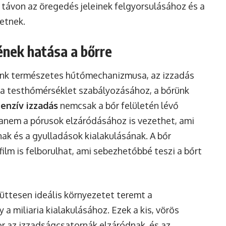
 távon az öregedés jeleinek felgyorsulásához és a
etnek.
nek hatása a bőrre
tünk természetes hűtőmechanizmusa, az izzadás
 a testhőmérséklet szabályozásához, a bőrünk
tenzív izzadás
nemcsak a bőr felületén lévő
hanem a pórusok elzáródásához is vezethet, ami
k és a gyulladások kialakulásának. A bőr
film is felborulhat, ami sebezhetőbbé teszi a bőrt
üttesen ideális környezetet teremt a
 a miliaria kialakulásához. Ezek a kis, vörös
r az izzadságcsatornák elzáródnak, és az