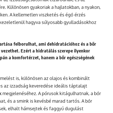
ére. Különösen gyakoriak a hajlatokban, a nyakon,
eken. A kellemetlen viszketés és égő érzés
s kezeletlenül hagyva súlyosabb gyulladásokhoz
artása felborulhat, ami dehidratációhoz és a bőr
vezethet. Ezért a hidratálás szerepe ilyenkor
pán a komfortérzet, hanem a bőr egészségének
melést is, különösen az olajos és kombinált
 az izzadság keveredése ideális táptalajt
k
megjelenéséhez. A pórusok kitágulhatnak, a bőr
at, és a smink is kevésbé marad tartós. A bőr
ek, elhalt hámsejtek és faggyú dugulást