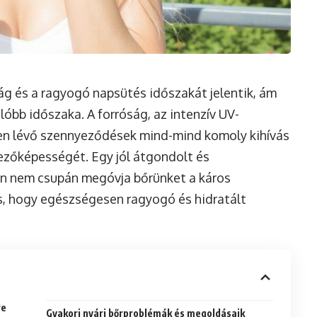
g és a ragyogó napsütés időszakát jelentik, ám
óbb időszaka. A forróság, az intenzív UV-
len lévő szennyeződések mind-mind komoly kihívás
kezőképességét. Egy jól átgondolt és
an nem csupán megóvja bőrünket a káros
s, hogy egészségesen ragyogó és hidratált
re
Gyakori nyári bőrproblémák és megoldásaik