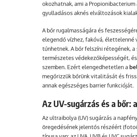
okozhatnak, ami a Propionibacterium
gyulladásos aknés elváltozások kiala
A bőr rugalmasságára és feszességére 
elegendő vízhez, fakóvá, élettelenné 
tűnhetnek. A bőr felszíni rétegének, 
természetes védekezőképességét, és é
szemben. Ezért elengedhetetlen a
be
megőrizzük bőrünk vitalitását és fr
annak egészséges barrier funkcióját.
Az UV-sugárzás és a bőr: a
Az ultraibolya (UV) sugárzás a napfén
öregedésének jelentős részéért (foto
típusa van: az UVA, UVB és UVC sugár