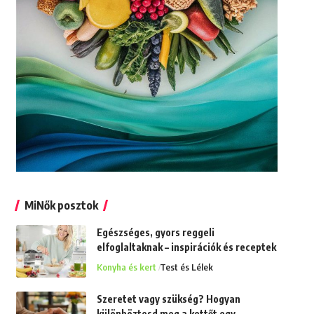
MiNők posztok
Egészséges, gyors reggeli
elfoglaltaknak – inspirációk és receptek
Konyha és kert
Test és Lélek
Szeretet vagy szükség? Hogyan
különböztesd meg a kettőt egy