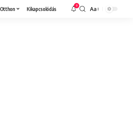
9
Otthon
Kikapcsolódás
Aa
Font
Resizer