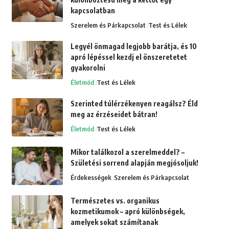
kapcsolatban
Szerelem és Párkapcsolat
Test és Lélek
Legyél önmagad legjobb barátja, és 10
apró lépéssel kezdj el önszeretetet
gyakorolni
Életmód
Test és Lélek
Szerinted túlérzékenyen reagálsz? Éld
meg az érzéseidet bátran!
Életmód
Test és Lélek
Mikor találkozol a szerelmeddel? –
Születési sorrend alapján megjósoljuk!
Érdekességek
Szerelem és Párkapcsolat
Természetes vs. organikus
kozmetikumok – apró különbségek,
amelyek sokat számítanak