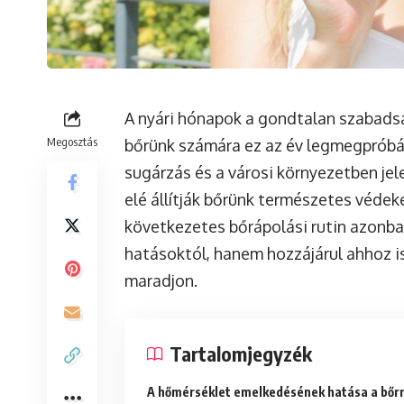
A nyári hónapok a gondtalan szabadsá
Megosztás
bőrünk számára ez az év legmegpróbál
sugárzás és a városi környezetben je
elé állítják bőrünk természetes véde
következetes bőrápolási rutin azonb
hatásoktól, hanem hozzájárul ahhoz i
maradjon.
Tartalomjegyzék
A hőmérséklet emelkedésének hatása a bőr