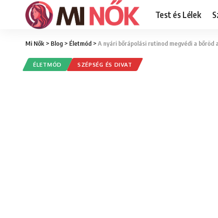
Test és Lélek
S
Mi Nők
>
Blog
>
Életmód
>
A nyári bőrápolási rutinod megvédi a bőröd a
ÉLETMÓD
SZÉPSÉG ÉS DIVAT