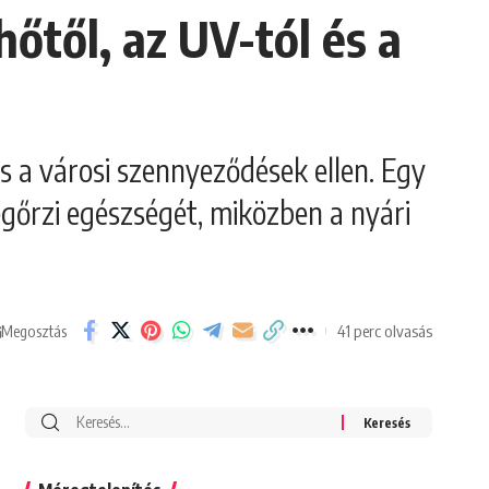
hőtől, az UV-tól és a
 a városi szennyeződések ellen. Egy
egőrzi egészségét, miközben a nyári
41 perc olvasás
Megosztás
Search
for: