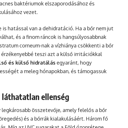
 acnes baktériumok elszaporodásához és
kulásához vezet.
is hatással van a dehidratáció. Ha a bőr nem jut
válhat, és a finom ráncok is hangsúlyosabbnak
a stratum corneum-nak a vízhiánya csökkenti a bőr
rzékenyebbé teszi azt a külső irritációkkal
lső és külső hidratálás
egyaránt, hogy
issességét a meleg hónapokban, és támogassuk
 láthatatlan ellenség
y legkárosabb összetevője, amely felelős a bőr
öregedés) és a bőrrák kialakulásáért. Három fő
zás. Míg az UVC sugarakat a Föld ózonrétege