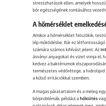
stresszhatások ellen, amelyek hosszú
bőr egészségének romlásához vezeth
A hőmérséklet emelkedésé
Amikor a hőmérséklet felszökik, tes
lép működésbe. Bár ez létfontosságú
számára számos kihívást jelent. Az
in
ásványi anyagokat és vizet vonja el, 
kedvez a baktériumok elszaporodásána
természetes védőrétege, a hidrolipid 
a külső irritációkkal szemben.
A magas páratartalom és a meleg egy
bőrproblémák, például a
hőkiütés
vagy
pattanások akkor jelennek meg, amiko