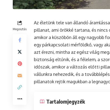
Az életünk tele van állandó áramlással
Megosztás
pillanat, ami örökké tartana, és nincs
amikor a küszöbön áll egy nagyobb for
egy párkapcsolati mérföldkő, vagy aká
azt érezni, mintha az egész világ meg
biztonság eltűnik, és a félelem, a sz
időszak, amikor a változás előtti pill
vállunkra nehezedik, és a továbblépés
pillanatok rejtik magukban a legnagy
Tartalomjegyzék