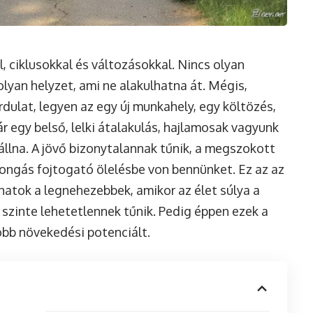
, ciklusokkal és változásokkal. Nincs olyan
 olyan helyzet, ami ne alakulhatna át. Mégis,
dulat, legyen az egy új munkahely, egy költözés,
r egy belső, lelki átalakulás, hajlamosak vagyunk
állna. A jövő bizonytalannak tűnik, a megszokott
orongás fojtogató ölelésbe von bennünket. Ez az az
anatok a legnehezebbek, amikor az élet súlya a
 szinte lehetetlennek tűnik. Pedig éppen ezek a
obb növekedési potenciált.