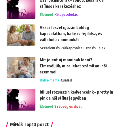
Őszi biciklitúrák – fonott kosarak a
stílusos kerekezéshez
Életmód
Kikapcsolódás
Akkor leszel igazán boldog
kapcsolatban, ha te is fejlődsz, és
vállalod az önmunkát
Szerelem és Párkapcsolat
Test és Lélek
Mit jelent új maminak lenni?
Elmeséljük, mire lehet számítani női
szemmel
Baba-mama
Család
Júliusi rózsaszín kedvenceink – pretty in
pink a női stílus jegyében
Életmód
Szépség és divat
MiNők Top10 poszt