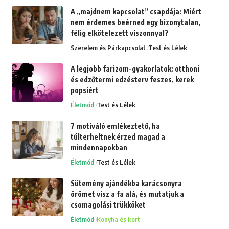
A „majdnem kapcsolat” csapdája: Miért
nem érdemes beérned egy bizonytalan,
félig elkötelezett viszonnyal?
Szerelem és Párkapcsolat
Test és Lélek
A legjobb farizom-gyakorlatok: otthoni
és edzőtermi edzésterv feszes, kerek
popsiért
Életmód
Test és Lélek
7 motiváló emlékeztető, ha
túlterheltnek érzed magad a
mindennapokban
Életmód
Test és Lélek
Sütemény ajándékba karácsonyra
örömet visz a fa alá, és mutatjuk a
csomagolási trükköket
Életmód
Konyha és kert