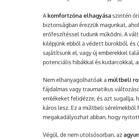
A
komfortzóna elhagyása
szintén óri
biztonságban érezzük magunkat, ahol
erőfeszítéssel tudunk működni. A vál
kilépjünk ebből a védett burokból, és 
sajátítsunk el, vagy új emberekkel tal
potenciális hibákkal és kudarcokkal, 
Nem elhanyagolhatóak a
múltbeli ro
fájdalmas vagy traumatikus változáso
emlékeket felidézze, és azt sugallja,
káros lesz. Ez a múltbeli sérelmekből
megakadályozhat abban, hogy nyitotta
Végül, de nem utolsósorban, az
agyun