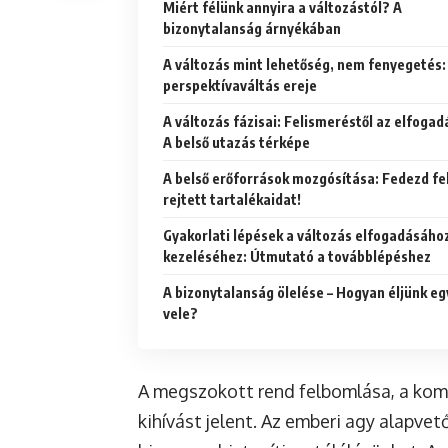
Miért félünk annyira a változástól? A
bizonytalanság árnyékában
A változás mint lehetőség, nem fenyegetés:
perspektívaváltás ereje
A változás fázisai: Felismeréstől az elfogad
A belső utazás térképe
A belső erőforrások mozgósítása: Fedezd fe
rejtett tartalékaidat!
Gyakorlati lépések a változás elfogadásáho
kezeléséhez: Útmutató a továbblépéshez
A bizonytalanság ölelése – Hogyan éljünk eg
vele?
A megszokott rend felbomlása, a ko
kihívást jelent. Az emberi agy alapvet