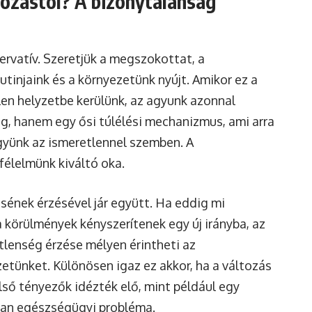
tozástól? A bizonytalanság
rvatív. Szeretjük a megszokottat, a
utinjaink és a környezetünk nyújt. Amikor ez a
tlen helyzetbe kerülünk, az agyunk azonnal
g, hanem egy ősi túlélési mechanizmus, ami arra
gyünk az ismeretlennel szemben. A
félelmünk kiváltó oka.
ésének érzésével jár együtt. Ha eddig mi
a körülmények kényszerítenek egy új irányba, az
etlenség érzése mélyen érintheti az
tünket. Különösen igaz ez akkor, ha a változás
lső tényezők idézték elő, mint például egy
lan egészségügyi probléma.