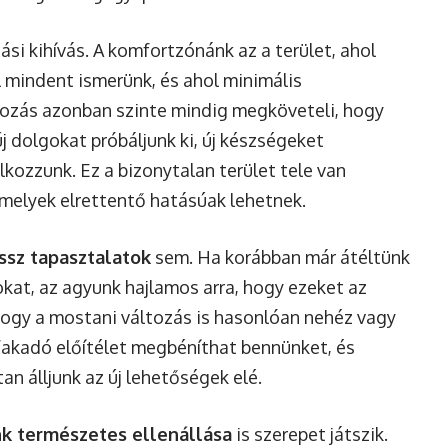
ási kihívás. A komfortzónánk az a terület, ahol
 mindent ismerünk, és ahol minimális
tozás azonban szinte mindig megköveteli, hogy
új dolgokat próbáljunk ki, új készségeket
álkozzunk. Ez a bizonytalan terület tele van
amelyek elrettentő hatásúak lehetnek.
ssz tapasztalatok
sem. Ha korábban már átéltünk
kat, az agyunk hajlamos arra, hogy ezeket az
 hogy a mostani változás is hasonlóan nehéz vagy
 fakadó előítélet megbéníthat bennünket, és
n álljunk az új lehetőségek elé.
k természetes ellenállása
is szerepet játszik.