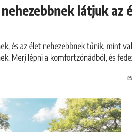
 nehezebbnek látjuk az él
nek, és az élet nehezebbnek tűnik, mint va
ek. Merj lépni a komfortzónádból, és fedez