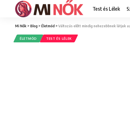
Test és Lélek
S
Mi Nők
>
Blog
>
Életmód
>
Változás előtt mindig nehezebbnek látjuk az 
ÉLETMÓD
TEST ÉS LÉLEK