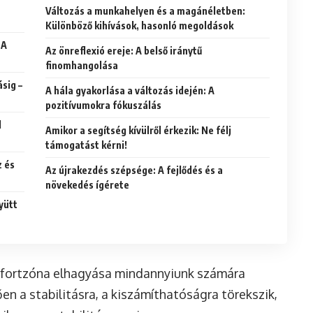
Változás a munkahelyen és a magánéletben:
Különböző kihívások, hasonló megoldások
 A
Az önreflexió ereje: A belső iránytű
finomhangolása
ásig –
A hála gyakorlása a változás idején: A
pozitívumokra fókuszálás
l
Amikor a segítség kívülről érkezik: Ne félj
támogatást kérni!
z és
Az újrakezdés szépsége: A fejlődés és a
növekedés ígérete
yütt
mfortzóna elhagyása mindannyiunk számára
ően a stabilitásra, a kiszámíthatóságra törekszik,