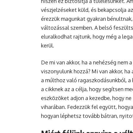
hiszen ez biztosítja a túlélésünket. A
vészjelzéseket küld, és bekapcsolja az
érezzük magunkat gyakran bénultnak,
változással szemben. A belső feszülts
eluralkodhat rajtunk, hogy még a lega
kerül.
De mi van akkor, ha a nehézség nem a
viszonyulunk hozzá? Mi van akkor, ha 
a múlthoz való ragaszkodásunkból, a 
a cikknek az a célja, hogy segítsen m
eszközöket adjon a kezedbe, hogy ne c
viharában. Fedezzük fel együtt, hogyan
hogyan léphetsz tovább bátran, nyitott