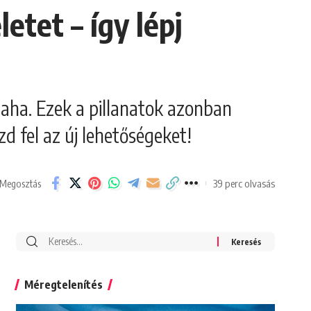
etet – így lépj
laha. Ezek a pillanatok azonban
d fel az új lehetőségeket!
39 perc olvasás
Megosztás
Search
for:
Méregtelenítés