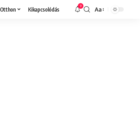
9
Otthon
Kikapcsolódás
Aa
Font
Resizer