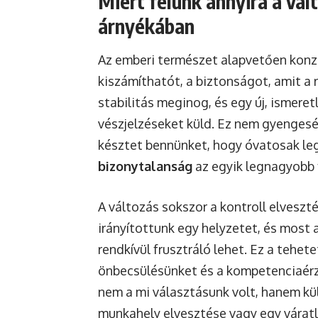
Miért félünk annyira a vál
árnyékában
Az emberi természet alapvetően konze
kiszámíthatót, a biztonságot, amit a r
stabilitás meginog, és egy új, ismere
vészjelzéseket küld. Ez nem gyengesé
késztet bennünket, hogy óvatosak le
bizonytalanság
az egyik legnagyobb 
A változás sokszor a kontroll elveszt
irányítottunk egy helyzetet, és most 
rendkívül frusztráló lehet. Ez a tehet
önbecsülésünket és a kompetenciaérze
nem a mi választásunk volt, hanem kü
munkahely elvesztése vagy egy várat