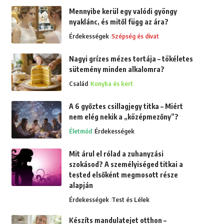
Mennyibe kerül egy valódi gyöngy
nyaklánc, és mitől függ az ára?
Érdekességek
Szépség és divat
Nagyi grízes mézes tortája – tökéletes
sütemény minden alkalomra?
Család
Konyha és kert
A 6 győztes csillagjegy titka – Miért
nem elég nekik a „középmezőny”?
Életmód
Érdekességek
Mit árul el rólad a zuhanyzási
szokásod? A személyiséged titkai a
tested elsőként megmosott része
alapján
Érdekességek
Test és Lélek
Készíts mandulatejet otthon –