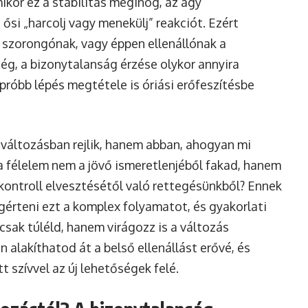
mikor ez a stabilitás meginog, az agy
 ősi „harcolj vagy menekülj” reakciót. Ezért
 szorongónak, vagy éppen ellenállónak a
ég, a bizonytalanság érzése olykor annyira
próbb lépés megtétele is óriási erőfeszítésbe
 változásban rejlik, hanem abban, ahogyan mi
a félelem nem a jövő ismeretlenjéből fakad, hanem
kontroll elvesztésétől való rettegésünkből? Ennek
egérteni ezt a komplex folyamatot, és gyakorlati
sak túléld, hanem virágozz is a változás
 alakíthatod át a belső ellenállást erővé, és
 szívvel az új lehetőségek felé.