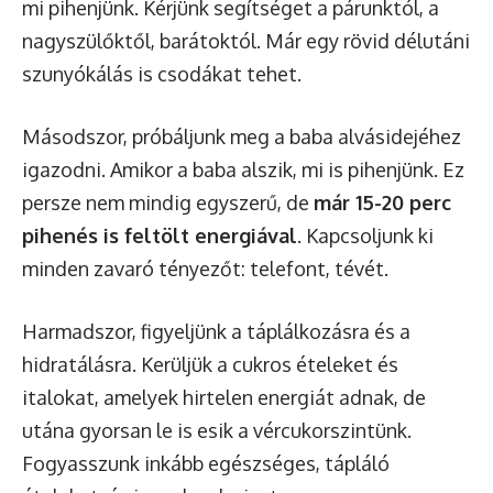
mi pihenjünk. Kérjünk segítséget a párunktól, a
nagyszülőktől, barátoktól. Már egy rövid délutáni
szunyókálás is csodákat tehet.
Másodszor, próbáljunk meg a baba alvásidejéhez
igazodni. Amikor a baba alszik, mi is pihenjünk. Ez
persze nem mindig egyszerű, de
már 15-20 perc
pihenés is feltölt energiával
. Kapcsoljunk ki
minden zavaró tényezőt: telefont, tévét.
Harmadszor, figyeljünk a táplálkozásra és a
hidratálásra. Kerüljük a cukros ételeket és
italokat, amelyek hirtelen energiát adnak, de
utána gyorsan le is esik a vércukorszintünk.
Fogyasszunk inkább egészséges, tápláló