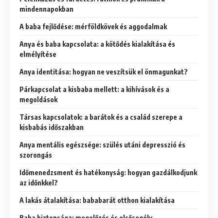
mindennapokban
A baba fejlődése: mérföldkövek és aggodalmak
Anya és baba kapcsolata: a kötődés kialakítása és
elmélyítése
Anya identitása: hogyan ne veszítsük el önmagunkat?
Párkapcsolat a kisbaba mellett: a kihívások és a
megoldások
Társas kapcsolatok: a barátok és a család szerepe a
kisbabás időszakban
Anya mentális egészsége: szülés utáni depresszió és
szorongás
Időmenedzsment és hatékonyság: hogyan gazdálkodjunk
az időnkkel?
A lakás átalakítása: bababarát otthon kialakítása
Baba biztonsága: megelőzés és elsősegély