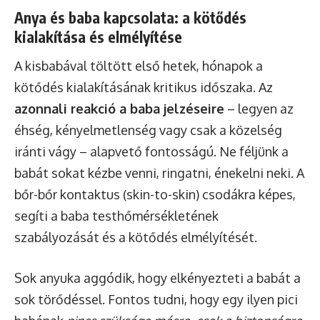
Anya és baba kapcsolata: a kötődés
kialakítása és elmélyítése
A kisbabával töltött első hetek, hónapok a
kötődés kialakításának kritikus időszaka. Az
azonnali reakció a baba jelzéseire
– legyen az
éhség, kényelmetlenség vagy csak a közelség
iránti vágy – alapvető fontosságú. Ne féljünk a
babát sokat kézbe venni, ringatni, énekelni neki. A
bőr-bőr kontaktus (skin-to-skin) csodákra képes,
segíti a baba testhőmérsékletének
szabályozását és a kötődés elmélyítését.
Sok anyuka aggódik, hogy elkényezteti a babát a
sok törődéssel. Fontos tudni, hogy egy ilyen pici