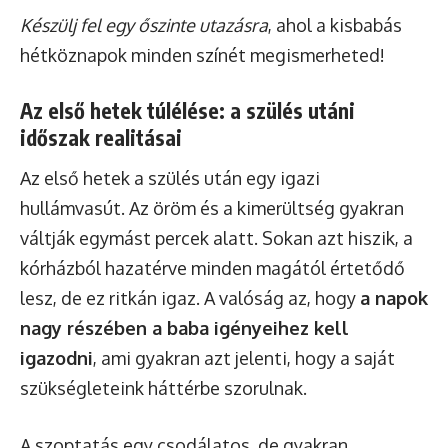
Készülj fel egy őszinte utazásra
, ahol a kisbabás
hétköznapok minden színét megismerheted!
Az első hetek túlélése: a szülés utáni
időszak realitásai
Az első hetek a szülés után egy igazi
hullámvasút. Az öröm és a kimerültség gyakran
váltják egymást percek alatt. Sokan azt hiszik, a
kórházból hazatérve minden magától értetődő
lesz, de ez ritkán igaz. A valóság az, hogy
a napok
nagy részében a baba igényeihez kell
igazodni
, ami gyakran azt jelenti, hogy a saját
szükségleteink háttérbe szorulnak.
A szoptatás egy csodálatos, de gyakran