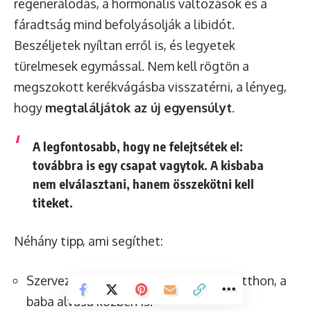
regenerálódás, a hormonális változások és a
fáradtság mind befolyásolják a libidót.
Beszéljetek nyíltan erről is, és legyetek
türelmesek egymással. Nem kell rögtön a
megszokott kerékvágásba visszatérni, a lényeg,
hogy
megtaláljátok az új egyensúlyt
.
A legfontosabb, hogy ne felejtsétek el:
továbbra is egy csapat vagytok. A kisbaba
nem elválasztani, hanem összekötni kell
titeket.
Néhány tipp, ami segíthet:
Szervezzetek
randikat
, még ha csak otthon, a
baba alvása közben is.