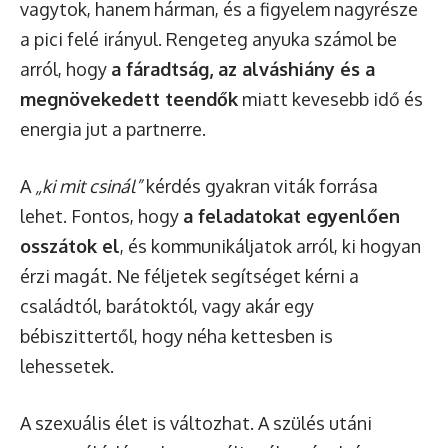
vagytok, hanem hárman, és a figyelem nagyrésze
a pici felé irányul. Rengeteg anyuka számol be
arról, hogy
a fáradtság, az alváshiány és a
megnövekedett teendők
miatt kevesebb idő és
energia jut a partnerre.
A
„ki mit csinál”
kérdés gyakran viták forrása
lehet. Fontos, hogy
a feladatokat egyenlően
osszátok el
, és kommunikáljatok arról, ki hogyan
érzi magát. Ne féljetek segítséget kérni a
családtól, barátoktól, vagy akár egy
bébiszittertől, hogy néha kettesben is
lehessetek.
A szexuális élet is változhat. A szülés utáni