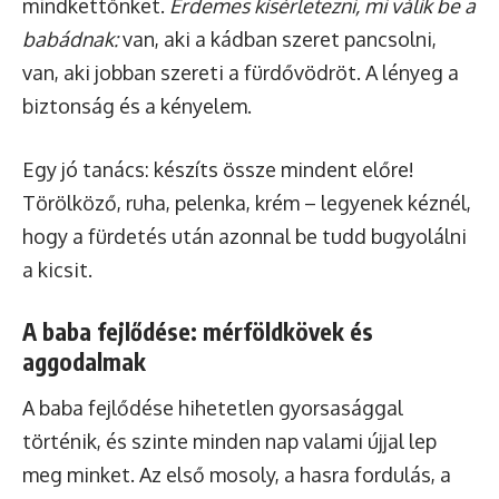
mindkettőnket.
Érdemes kísérletezni, mi válik be a
babádnak:
van, aki a kádban szeret pancsolni,
van, aki jobban szereti a fürdővödröt. A lényeg a
biztonság és a kényelem.
Egy jó tanács: készíts össze mindent előre!
Törölköző, ruha, pelenka, krém – legyenek kéznél,
hogy a fürdetés után azonnal be tudd bugyolálni
a kicsit.
A baba fejlődése: mérföldkövek és
aggodalmak
A baba fejlődése hihetetlen gyorsasággal
történik, és szinte minden nap valami újjal lep
meg minket. Az első mosoly, a hasra fordulás, a