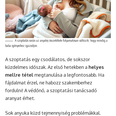
A szoptatás során az anyatej összetétele folyamatosan változik, hogy mindig a
baba igényeihez igazodjon.
A szoptatás egy csodálatos, de sokszor
küzdelmes időszak. Az első hetekben a
helyes
mellre tétel
megtanulása a legfontosabb. Ha
fájdalmat érzel, ne habozz szakemberhez
fordulni! A védőnő, a szoptatási tanácsadó
aranyat érhet.
Sok anyuka küzd tejmennyiség problémákkal.