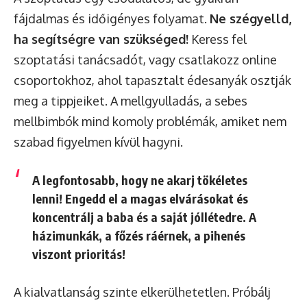
fájdalmas és időigényes folyamat.
Ne szégyelld,
ha segítségre van szükséged!
Keress fel
szoptatási tanácsadót, vagy csatlakozz online
csoportokhoz, ahol tapasztalt édesanyák osztják
meg a tippjeiket. A mellgyulladás, a sebes
mellbimbók mind komoly problémák, amiket nem
szabad figyelmen kívül hagyni.
A legfontosabb, hogy ne akarj tökéletes
lenni! Engedd el a magas elvárásokat és
koncentrálj a baba és a saját jóllétedre. A
házimunkák, a főzés ráérnek, a pihenés
viszont prioritás!
A kialvatlanság szinte elkerülhetetlen. Próbálj