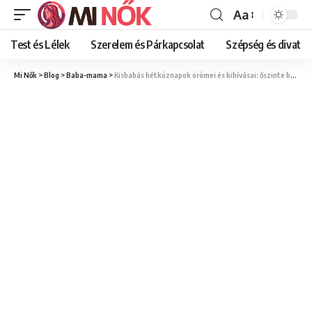
Aa
Font
Resizer
Test és Lélek
Szerelem és Párkapcsolat
Szépség és divat
Mi Nők
>
Blog
>
Baba-mama
>
Kisbabás hétköznapok örömei és kihívásai: őszinte beszámolók édesanyáktól