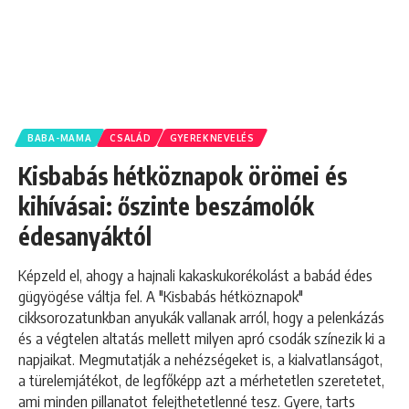
BABA-MAMA
CSALÁD
GYEREKNEVELÉS
Kisbabás hétköznapok örömei és
kihívásai: őszinte beszámolók
édesanyáktól
Képzeld el, ahogy a hajnali kakaskukorékolást a babád édes
gügyögése váltja fel. A "Kisbabás hétköznapok"
cikksorozatunkban anyukák vallanak arról, hogy a pelenkázás
és a végtelen altatás mellett milyen apró csodák színezik ki a
napjaikat. Megmutatják a nehézségeket is, a kialvatlanságot,
a türelemjátékot, de legfőképp azt a mérhetetlen szeretetet,
ami minden pillanatot felejthetetlenné tesz. Gyere, tarts