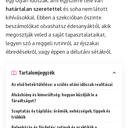
egy olyan időszak, ami egyszerre tele van
határtalan szeretettel
és soha nem látott
kihívásokkal. Ebben a szekcióban őszinte
beszámolókat olvashatsz édesanyáktól, akik
megosztják veled a saját tapasztalataikat,
legyen szó a reggeli rutinról, az éjszakai
ébredésekről, vagy éppen a délutáni sétákról.
Tartalomjegyzék
Az első hetek túlélése: a szülés utáni időszak realitásai
Alváshiány és kimerültség: hogyan küzdjük le a
fáradtságot?
Szoptatás és táplálás: örömök, nehézségek, tippek és
trükkök
Pelenkázás és fürdetés: rutinok és praktikák a