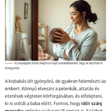
Az anyaságban fontos megőrizni saját szenvedélyeinket, hogy ne veszítsük el
önmagunkat.
A kisbabás lét gyönyörű, de gyakran felemészti az
embert. Könnyű elveszni a pelenkák, altatás és
etetések végtelen körforgásában, és elfelejteni,
ki is voltál a baba előtt. Fontos, hogy
időt szánj
magadra
, még ha csak napi 15 percet is. Ez lehet