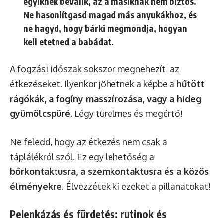
egyiknek beválik, az a másiknak nem biztos.
Ne hasonlítgasd magad más anyukákhoz, és
ne hagyd, hogy bárki megmondja, hogyan
kell etetned a babádat.
A fogzási időszak sokszor megnehezíti az
étkezéseket. Ilyenkor jöhetnek a képbe a
hűtött
rágókák, a fogíny masszírozása, vagy a hideg
gyümölcspüré
. Légy türelmes és megértő!
Ne feledd, hogy az étkezés nem csak a
táplálékról szól. Ez egy lehetőség a
bőrkontaktusra, a szemkontaktusra és a közös
élményekre
. Élvezzétek ki ezeket a pillanatokat!
Pelenkázás és fürdetés: rutinok és