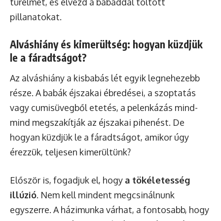
türelmet, és élvezd a babáddal töltött
pillanatokat.
Alváshiány és kimerültség: hogyan küzdjük
le a fáradtságot?
Az alváshiány a kisbabás lét egyik legnehezebb
része. A babák éjszakai ébredései, a szoptatás
vagy cumisüvegből etetés, a pelenkázás mind-
mind megszakítják az éjszakai pihenést. De
hogyan küzdjük le a fáradtságot, amikor úgy
érezzük, teljesen kimerültünk?
Először is, fogadjuk el, hogy
a tökéletesség
illúzió
. Nem kell mindent megcsinálnunk
egyszerre. A házimunka várhat, a fontosabb, hogy