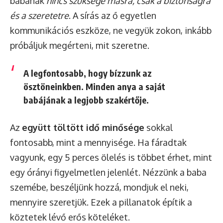
babának
nincs szüksége másra, csak a biztonságra
és a szeretetre
. A sírás az ő egyetlen
kommunikációs eszköze, ne vegyük zokon, inkább
próbáljuk megérteni, mit szeretne.
A legfontosabb, hogy bízzunk az
ösztöneinkben. Minden anya a saját
babájának a legjobb szakértője.
Az
együtt töltött idő minősége
sokkal
fontosabb, mint a mennyisége. Ha fáradtak
vagyunk, egy 5 perces ölelés is többet érhet, mint
egy órányi figyelmetlen jelenlét. Nézzünk a baba
szemébe, beszéljünk hozzá, mondjuk el neki,
mennyire szeretjük. Ezek a pillanatok építik a
köztetek lévő erős köteléket.