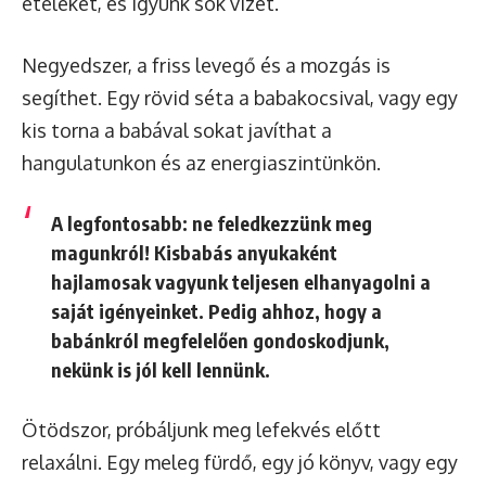
ételeket, és igyunk sok vizet.
Negyedszer, a friss levegő és a mozgás is
segíthet. Egy rövid séta a babakocsival, vagy egy
kis torna a babával sokat javíthat a
hangulatunkon és az energiaszintünkön.
A legfontosabb: ne feledkezzünk meg
magunkról! Kisbabás anyukaként
hajlamosak vagyunk teljesen elhanyagolni a
saját igényeinket. Pedig ahhoz, hogy a
babánkról megfelelően gondoskodjunk,
nekünk is jól kell lennünk.
Ötödszor, próbáljunk meg lefekvés előtt
relaxálni. Egy meleg fürdő, egy jó könyv, vagy egy