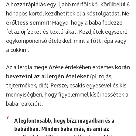
A hozzátáplálás egy újabb mérföldkő. Körülbelül 6
hónapos kortól kezdhetitek el a kóstolgatást.
Ne
erőltess semmit!
Hagyd, hogy a baba fedezze
fel az új ízeket és textúrákat. Kezdjétek egyszerű,
egykomponensű ételekkel, mint a főtt répa vagy
a cukkini.
Az allergia megelőzése érdekében érdemes
korán
bevezetni az allergén ételeket
(pl. tojás,
tejtermékek, dió). Persze, csakis egyesével és kis
mennyiségben, hogy figyelemmel kísérhessétek a
baba reakcióit.
A legfontosabb, hogy bízz magadban és a
babádban. Minden baba más, és ami az