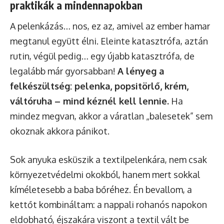
praktikák a mindennapokban
A pelenkázás… nos, ez az, amivel az ember hamar
megtanul együtt élni. Eleinte katasztrófa, aztán
rutin, végül pedig… egy újabb katasztrófa, de
legalább már gyorsabban!
A lényeg a
felkészültség: pelenka, popsitörlő, krém,
váltóruha – mind kéznél kell lennie.
Ha
mindez megvan, akkor a váratlan „balesetek” sem
okoznak akkora pánikot.
Sok anyuka esküszik a textilpelenkára, nem csak
környezetvédelmi okokból, hanem mert sokkal
kíméletesebb a baba bőréhez. Én bevallom, a
kettőt kombináltam: a nappali rohanós napokon
eldobható, éjszakára viszont a textil vált be