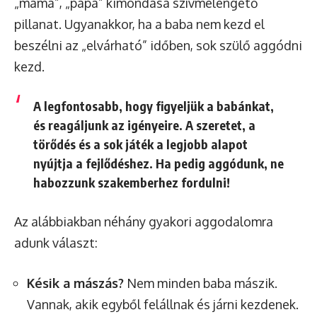
„mama”, „papa” kimondása szívmelengető
pillanat. Ugyanakkor, ha a baba nem kezd el
beszélni az „elvárható” időben, sok szülő aggódni
kezd.
A legfontosabb, hogy
figyeljük a babánkat,
és reagáljunk az igényeire
. A szeretet, a
törődés és a sok játék a legjobb alapot
nyújtja a fejlődéshez. Ha pedig aggódunk, ne
habozzunk szakemberhez fordulni!
Az alábbiakban néhány gyakori aggodalomra
adunk választ:
Késik a mászás?
Nem minden baba mászik.
Vannak, akik egyből felállnak és járni kezdenek.