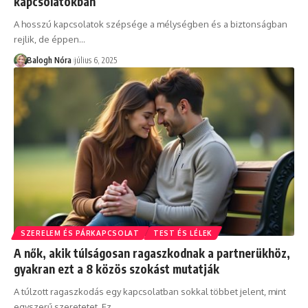
kapcsolatokban
A hosszú kapcsolatok szépsége a mélységben és a biztonságban
rejlik, de éppen
…
Balogh Nóra
július 6, 2025
SZERELEM ÉS PÁRKAPCSOLAT
TEST ÉS LÉLEK
A nők, akik túlságosan ragaszkodnak a partnerükhöz,
gyakran ezt a 8 közös szokást mutatják
A túlzott ragaszkodás egy kapcsolatban sokkal többet jelent, mint
egyszerű szeretetet. Ez
…