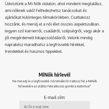
Üdvözlünk a Mi Nők oldalon, ahol mindent megtalálsz,
ami nőknek való! Felfedezhetsz tanácsokat és
ajánlókat különleges témakörökben. Csatlakozz
hozzánk, és merülj el a női élet összes aspektusában,
legyen szó karrierről, családról, szépségről, vagy akár a
jól megérdemelt kikapcsolódásról. Velünk mindig
naprakész maradhatsz a legfrissebb hírekkel,
trendekkel és hasznos tippekkel.
MiNők hírlevél
Ne maradj le a legfrissebb női témákról! Iratkozz fel a MiNők
hírlevelére az alábbi Feliratkozás gombra kattintva!"
E-mail cím: