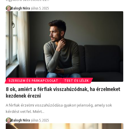
Balogh Nóra
július 5, 2025
SZERELEM ÉS PÁRKAPCSOLAT
TEST ÉS LÉLEK
8 ok, amiért a férfiak visszahúzódnak, ha érzelmeket
kezdenek érezni
A férfiak érzelmi visszahúzódása gyakori jelenség, amely sok
kérdést vet fel. Miért
…
Balogh Nóra
július 5, 2025