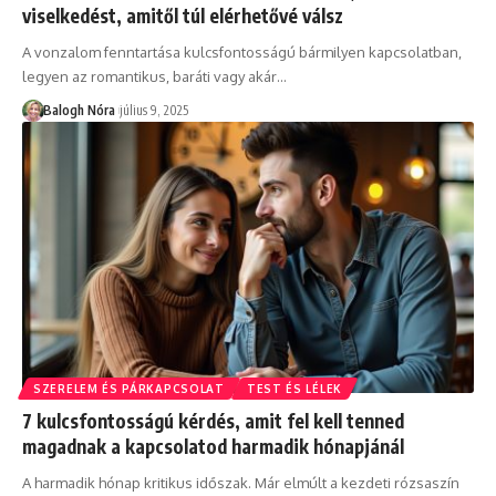
viselkedést, amitől túl elérhetővé válsz
A vonzalom fenntartása kulcsfontosságú bármilyen kapcsolatban,
legyen az romantikus, baráti vagy akár
…
Balogh Nóra
július 9, 2025
SZERELEM ÉS PÁRKAPCSOLAT
TEST ÉS LÉLEK
7 kulcsfontosságú kérdés, amit fel kell tenned
magadnak a kapcsolatod harmadik hónapjánál
A harmadik hónap kritikus időszak. Már elmúlt a kezdeti rózsaszín