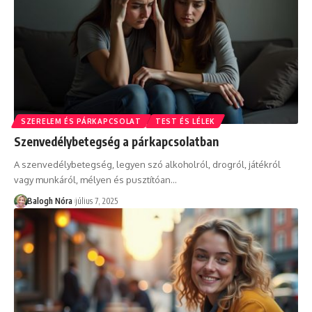
SZERELEM ÉS PÁRKAPCSOLAT
TEST ÉS LÉLEK
Szenvedélybetegség a párkapcsolatban
A szenvedélybetegség, legyen szó alkoholról, drogról, játékról
vagy munkáról, mélyen és pusztítóan
…
Balogh Nóra
július 7, 2025