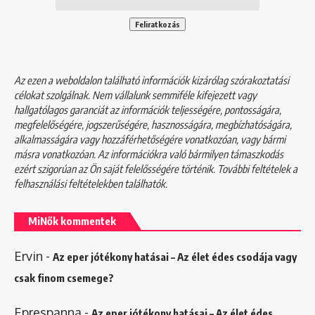
Az ezen a weboldalon található információk kizárólag szórakoztatási
célokat szolgálnak. Nem vállalunk semmiféle kifejezett vagy
hallgatólagos garanciát az információk teljességére, pontosságára,
megfelelőségére, jogszerűségére, hasznosságára, megbízhatóságára,
alkalmasságára vagy hozzáférhetőségére vonatkozóan, vagy bármi
másra vonatkozóan. Az információkra való bármilyen támaszkodás
ezért szigorúan az Ön saját felelősségére történik. További feltételek a
felhasználási feltételekben
találhatók.
MiNők kommentek
Ervin
-
Az eper jótékony hatásai – Az élet édes csodája vagy
csak finom csemege?
Eprespanna
-
Az eper jótékony hatásai – Az élet édes