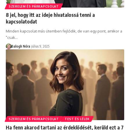
SZERELEM ÉS PÁRKAPCSOLAT
8 jel, hogy itt az ideje hivatalossá tenni a
kapcsolatodat
Minden kapcsolat más ütemben fejlődik, de van egy pont, amikor a
"csak
…
Balogh Nóra
július 9, 2025
SZERELEM ÉS PÁRKAPCSOLAT
TEST ÉS LÉLEK
Ha fenn akarod tartani az érdeklődését, kerüld ezt a 7