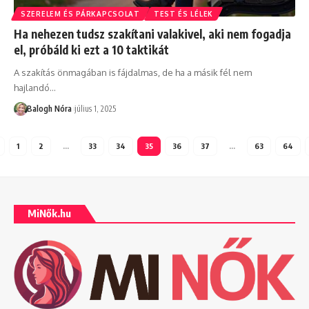
SZERELEM ÉS PÁRKAPCSOLAT
TEST ÉS LÉLEK
Ha nehezen tudsz szakítani valakivel, aki nem fogadja
el, próbáld ki ezt a 10 taktikát
A szakítás önmagában is fájdalmas, de ha a másik fél nem
hajlandó
…
Balogh Nóra
július 1, 2025
1
2
…
33
34
35
36
37
…
63
64
MiNők.hu