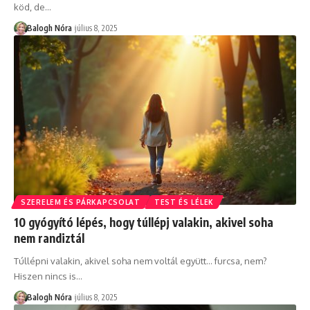
köd, de
…
Balogh Nóra
július 8, 2025
SZERELEM ÉS PÁRKAPCSOLAT
TEST ÉS LÉLEK
10 gyógyító lépés, hogy túllépj valakin, akivel soha
nem randiztál
Túllépni valakin, akivel soha nem voltál együtt… furcsa, nem?
Hiszen nincs is
…
Balogh Nóra
július 8, 2025