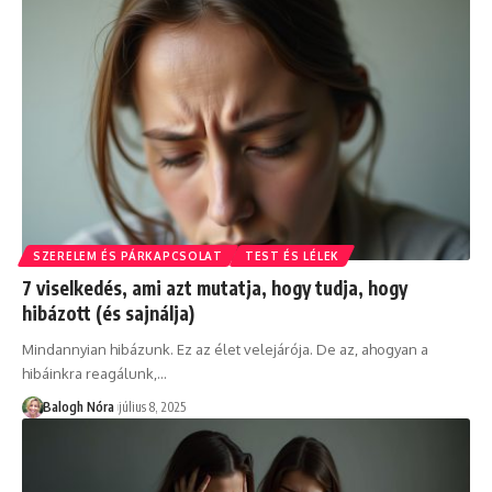
SZERELEM ÉS PÁRKAPCSOLAT
TEST ÉS LÉLEK
7 viselkedés, ami azt mutatja, hogy tudja, hogy
hibázott (és sajnálja)
Mindannyian hibázunk. Ez az élet velejárója. De az, ahogyan a
hibáinkra reagálunk,
…
Balogh Nóra
július 8, 2025