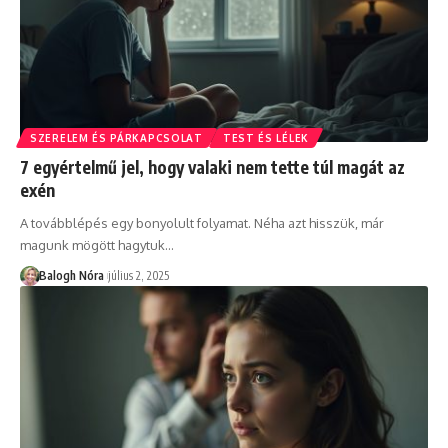
SZERELEM ÉS PÁRKAPCSOLAT
TEST ÉS LÉLEK
7 egyértelmű jel, hogy valaki nem tette túl magát az
exén
A továbblépés egy bonyolult folyamat. Néha azt hisszük, már
magunk mögött hagytuk
…
Balogh Nóra
július 2, 2025