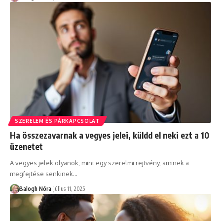
SZERELEM ÉS PÁRKAPCSOLAT
Ha összezavarnak a vegyes jelei, küldd el neki ezt a 10
üzenetet
A vegyes jelek olyanok, mint egy szerelmi rejtvény, aminek a
megfejtése senkinek
…
Balogh Nóra
július 11, 2025