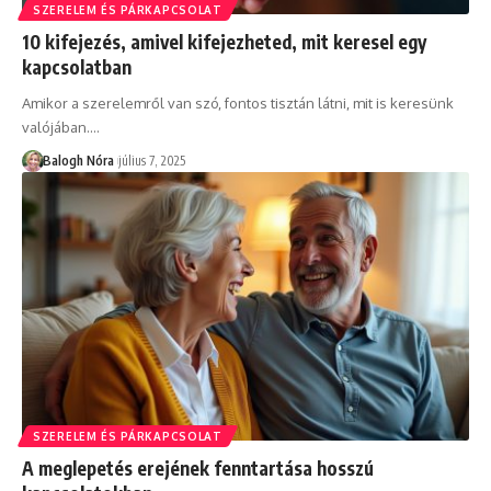
SZERELEM ÉS PÁRKAPCSOLAT
10 kifejezés, amivel kifejezheted, mit keresel egy
kapcsolatban
Amikor a szerelemről van szó, fontos tisztán látni, mit is keresünk
valójában.
…
Balogh Nóra
július 7, 2025
SZERELEM ÉS PÁRKAPCSOLAT
A meglepetés erejének fenntartása hosszú