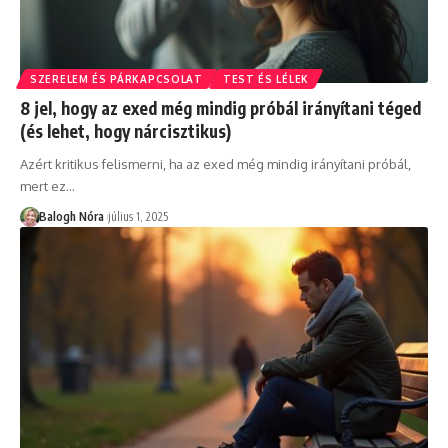
SZERELEM ÉS PÁRKAPCSOLAT
TEST ÉS LÉLEK
8 jel, hogy az exed még mindig próbál irányítani téged
(és lehet, hogy nárcisztikus)
Azért kritikus felismerni, ha az exed még mindig irányítani próbál,
mert ez
…
Balogh Nóra
július 1, 2025