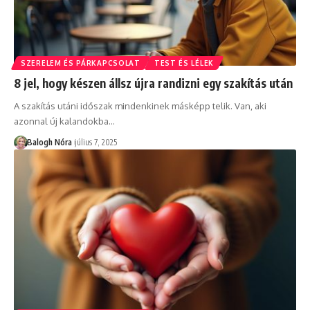
SZERELEM ÉS PÁRKAPCSOLAT
TEST ÉS LÉLEK
8 jel, hogy készen állsz újra randizni egy szakítás után
A szakítás utáni időszak mindenkinek másképp telik. Van, aki
azonnal új kalandokba
…
Balogh Nóra
július 7, 2025