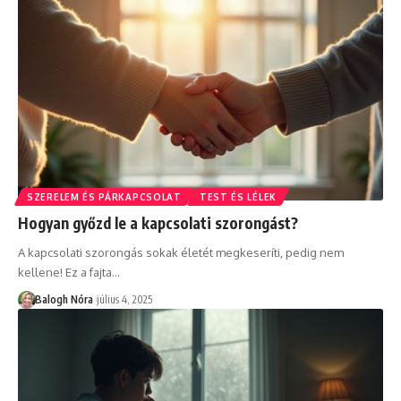
SZERELEM ÉS PÁRKAPCSOLAT
TEST ÉS LÉLEK
Hogyan győzd le a kapcsolati szorongást?
A kapcsolati szorongás sokak életét megkeseríti, pedig nem
kellene! Ez a fajta
…
Balogh Nóra
július 4, 2025