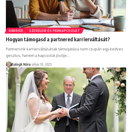
KARRIER
SZERELEM ÉS PÁRKAPCSOLAT
Hogyan támogasd a partnered karrierváltását?
Partnerünk karrierváltásának támogatása nem csupán egy kedves
gesztus, hanem a kapcsolat jövője
…
Balogh Nóra
július 10, 2025