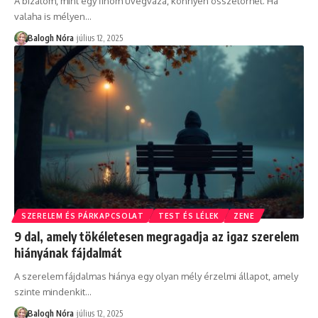
A bizalom, mint egy finom üvegváza, könnyen összetörhet. Ha
valaha is mélyen
…
Balogh Nóra
július 12, 2025
SZERELEM ÉS PÁRKAPCSOLAT
TEST ÉS LÉLEK
ZENE
9 dal, amely tökéletesen megragadja az igaz szerelem
hiányának fájdalmát
A szerelem fájdalmas hiánya egy olyan mély érzelmi állapot, amely
szinte mindenkit
…
Balogh Nóra
július 12, 2025