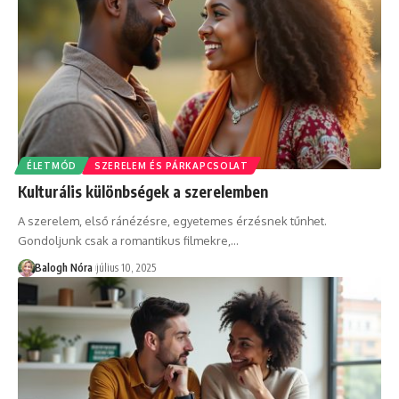
ÉLETMÓD
SZERELEM ÉS PÁRKAPCSOLAT
Kulturális különbségek a szerelemben
A szerelem, első ránézésre, egyetemes érzésnek tűnhet.
Gondoljunk csak a romantikus filmekre,
…
Balogh Nóra
július 10, 2025