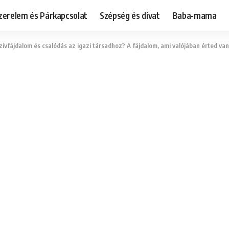
zerelem és Párkapcsolat
Szépség és divat
Baba-mama
ívfájdalom és csalódás az igazi társadhoz? A fájdalom, ami valójában érted van