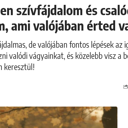
n szívfájdalom és csalód
m, ami valójában érted v
ájdalmas, de valójában fontos lépések az 
ezni valódi vágyainkat, és közelebb visz a
n keresztül!