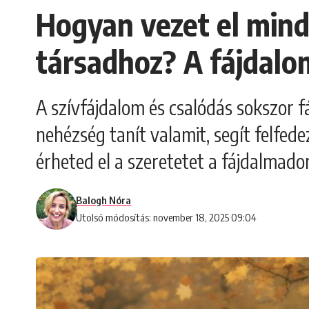
Hogyan vezet el minde
társadhoz? A fájdalo
A szívfájdalom és csalódás sokszor f
nehézség tanít valamit, segít felfed
érheted el a szeretetet a fájdalmado
Balogh Nóra
Utolsó módosítás: november 18, 2025 09:04