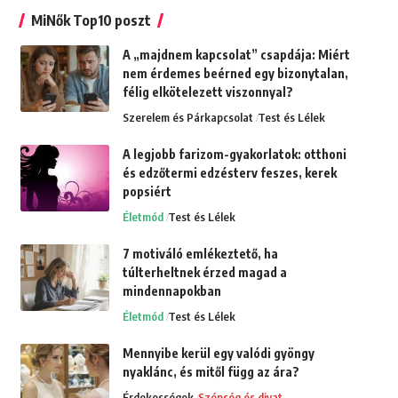
MiNők Top10 poszt
A „majdnem kapcsolat” csapdája: Miért
nem érdemes beérned egy bizonytalan,
félig elkötelezett viszonnyal?
Szerelem és Párkapcsolat
Test és Lélek
A legjobb farizom-gyakorlatok: otthoni
és edzőtermi edzésterv feszes, kerek
popsiért
Életmód
Test és Lélek
7 motiváló emlékeztető, ha
túlterheltnek érzed magad a
mindennapokban
Életmód
Test és Lélek
Mennyibe kerül egy valódi gyöngy
nyaklánc, és mitől függ az ára?
Érdekességek
Szépség és divat