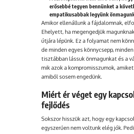
erősebbé tegyen bennünket a követk
empatikusabbak legyünk önmagunkk
Amikor ellenállunk a fájdalomnak, elf
Ehelyett, ha megengedjük magunknak, 
útjára lépünk. Ez a folyamat nem könn
de minden egyes könnycsepp, minden 
tisztábban lássuk önmagunkat és a vá
mik azok a kompromisszumok, amiket 
amiből sosem engedünk.
Miért ér véget egy kapcsol
fejlődés
Sokszor hisszük azt, hogy egy kapcsol
egyszerűen nem voltunk elég jók. Ped