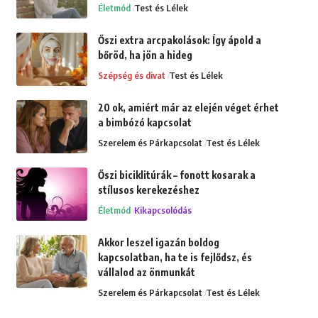
Életmód
Test és Lélek
Őszi extra arcpakolások: Így ápold a
bőröd, ha jön a hideg
Szépség és divat
Test és Lélek
20 ok, amiért már az elején véget érhet
a bimbózó kapcsolat
Szerelem és Párkapcsolat
Test és Lélek
Őszi biciklitúrák – fonott kosarak a
stílusos kerekezéshez
Életmód
Kikapcsolódás
Akkor leszel igazán boldog
kapcsolatban, ha te is fejlődsz, és
vállalod az önmunkát
Szerelem és Párkapcsolat
Test és Lélek