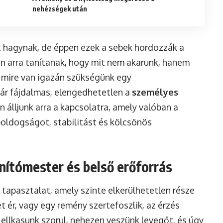
nehézségek után
 hagynak, de éppen ezek a sebek hordozzák a
 arra tanítanak, hogy mit nem akarunk, hanem
és mire van igazán szükségünk egy
bár fájdalmas, elengedhetetlen a
személyes
 álljunk arra a kapcsolatra, amely valóban a
boldogságot, stabilitást és kölcsönös
anítómester és belső erőforrás
 tapasztalat, amely szinte elkerülhetetlen része
t ér, vagy egy remény szertefoszlik, az érzés
 Mellkasunk szorul, nehezen veszünk levegőt, és úgy