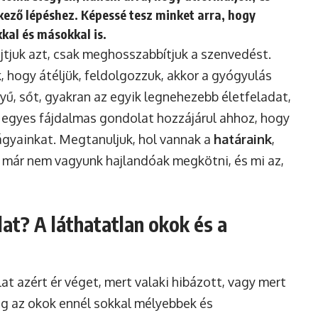
ező lépéshez. Képessé tesz minket arra, hogy
al és másokkal is.
ojtjuk azt, csak meghosszabbítjuk a szenvedést.
hogy átéljük, feldolgozzuk, akkor a gyógyulás
yű, sőt, gyakran az egyik legnehezebb életfeladat,
egyes fájdalmas gondolat hozzájárul ahhoz, hogy
gyainkat. Megtanuljuk, hol vannak a
határaink
,
már nem vagyunk hajlandóak megkötni, és mi az,
at? A láthatatlan okok és a
at azért ér véget, mert valaki hibázott, vagy mert
ig az okok ennél sokkal mélyebbek és