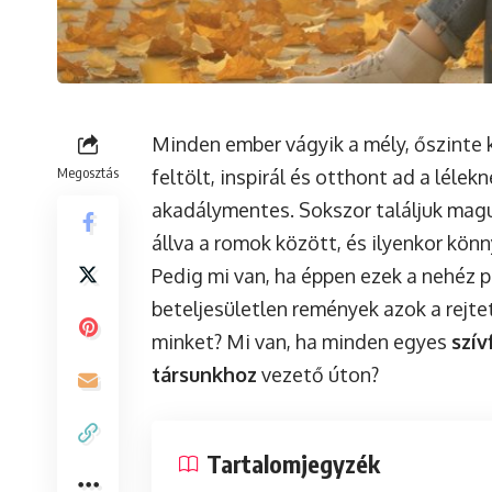
Minden ember vágyik a mély, őszinte k
Megosztás
feltölt, inspirál és otthont ad a léle
akadálymentes. Sokszor találjuk magu
állva a romok között, és ilyenkor könn
Pedig mi van, ha éppen ezek a nehéz p
beteljesületlen remények azok a rejte
minket? Mi van, ha minden egyes
szív
társunkhoz
vezető úton?
Tartalomjegyzék