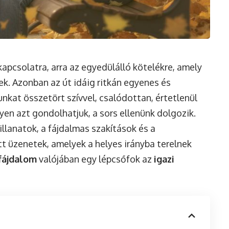
apcsolatra, arra az egyedülálló kötelékre, amely
knek. Azonban az út idáig ritkán egyenes és
nkat összetört szívvel, csalódottan, értetlenül
yen azt gondolhatjuk, a sors ellenünk dolgozik.
illanatok, a fájdalmas szakítások és a
tt üzenetek, amelyek a helyes irányba terelnek
fájdalom
valójában egy lépcsőfok az
igazi