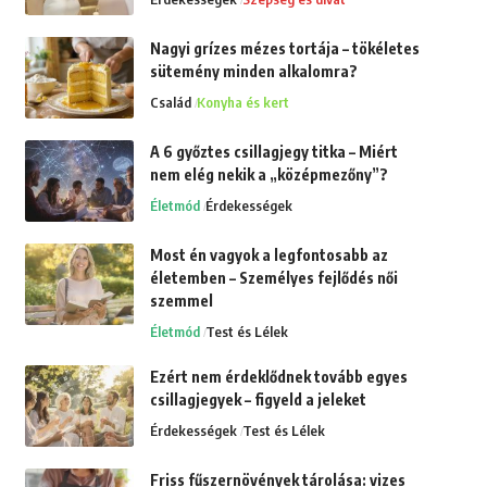
Nagyi grízes mézes tortája – tökéletes
sütemény minden alkalomra?
Család
Konyha és kert
A 6 győztes csillagjegy titka – Miért
nem elég nekik a „középmezőny”?
Életmód
Érdekességek
Most én vagyok a legfontosabb az
életemben – Személyes fejlődés női
szemmel
Életmód
Test és Lélek
Ezért nem érdeklődnek tovább egyes
csillagjegyek – figyeld a jeleket
Érdekességek
Test és Lélek
Friss fűszernövények tárolása: vizes