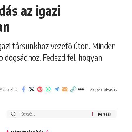
ás az igazi
an
igazi társunkhoz vezető úton. Minden
 boldogsághoz. Fedezd fel, hogyan
29 perc olvasás
Megosztás
Search
for: