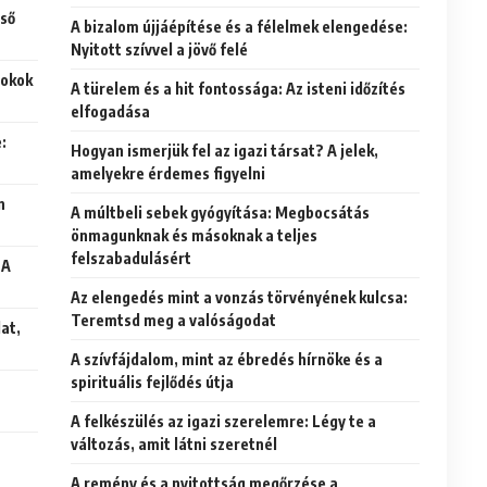
lső
A bizalom újjáépítése és a félelmek elengedése:
Nyitott szívvel a jövő felé
 okok
A türelem és a hit fontossága: Az isteni időzítés
elfogadása
:
Hogyan ismerjük fel az igazi társat? A jelek,
amelyekre érdemes figyelni
n
A múltbeli sebek gyógyítása: Megbocsátás
önmagunknak és másoknak a teljes
felszabadulásért
 A
Az elengedés mint a vonzás törvényének kulcsa:
Teremtsd meg a valóságodat
at,
A szívfájdalom, mint az ébredés hírnöke és a
spirituális fejlődés útja
A felkészülés az igazi szerelemre: Légy te a
változás, amit látni szeretnél
A remény és a nyitottság megőrzése a