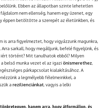
belőlünk. Ebben az állapotban szinte lehetetlen
a fájdalom nem ellenség, hanem egy üzenet, egy
gy éppen betöltötte a szerepét az életünkben, és
om is arra figyelmeztet, hogy vigyázzunk magunkra,
Arra sarkall, hogy megálljunk, befelé figyeljünk, és
iért történt? Mit tanulhatok ebből? Milyen
 a belső munka vezet el az igazi
önismerethez
,
 egészséges párkapcsolat kialakításához. A
enézzünk a legmélyebb félelmeinkkel, a
sszük a
rezilienciánkat
, vagyis a lelki
 tönkretegyen, hanem arra, hogy átformáljon, és