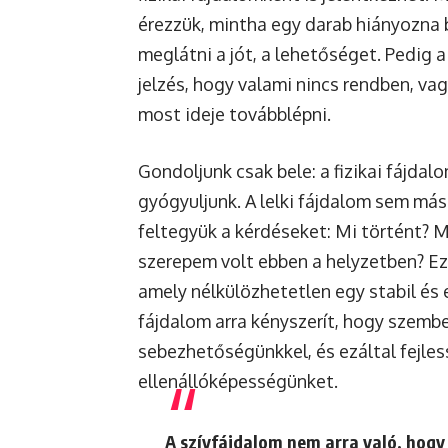
érezzük, mintha egy darab hiányozna 
meglátni a jót, a lehetőséget. Pedig 
jelzés, hogy valami nincs rendben, va
most ideje továbblépni.
Gondoljunk csak bele: a fizikai fájdal
gyógyuljunk. A lelki fájdalom sem más. 
feltegyük a kérdéseket: Mi történt? M
szerepem volt ebben a helyzetben? Ez
amely nélkülözhetetlen egy stabil és
fájdalom arra kényszerít, hogy szemb
sebezhetőségünkkel, és ezáltal fejle
ellenállóképességünket.
A szívfájdalom nem arra való, hogy