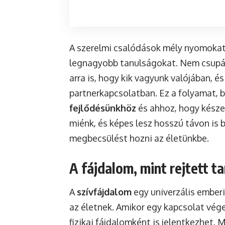
A szerelmi csalódások mély nyomokat
legnagyobb tanulságokat. Nem csupán
arra is, hogy kik vagyunk valójában, 
partnerkapcsolatban. Ez a folyamat, 
fejlődésünkhöz
és ahhoz, hogy készen
miénk, és képes lesz hosszú távon is 
megbecsülést hozni az életünkbe.
A fájdalom, mint rejtett t
A
szívfájdalom
egy univerzális emberi
az életnek. Amikor egy kapcsolat vége
fizikai fájdalomként is jelentkezhet.