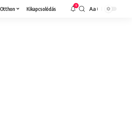
9
Otthon
Kikapcsolódás
Aa
Font
Resizer