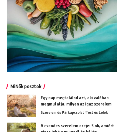
MiNők posztok
Egy nap megtalálod azt, aki valóban
megmutatja, milyen az igaz szerelem
Szerelem és Párkapcsolat
Test és Lélek
A csendes szerelem ereje: 5 ok, amiért
nincs jobb a nyugodt és békés