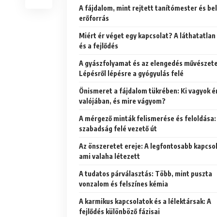
A fájdalom, mint rejtett tanítómester és be
erőforrás
Miért ér véget egy kapcsolat? A láthatatlan
és a fejlődés
A gyászfolyamat és az elengedés művészete
Lépésről lépésre a gyógyulás felé
Önismeret a fájdalom tükrében: Ki vagyok é
valójában, és mire vágyom?
A mérgező minták felismerése és feloldása:
szabadság felé vezető út
Az önszeretet ereje: A legfontosabb kapcsol
ami valaha létezett
A tudatos párválasztás: Több, mint puszta
vonzalom és felszínes kémia
A karmikus kapcsolatok és a lélektársak: A
fejlődés különböző fázisai