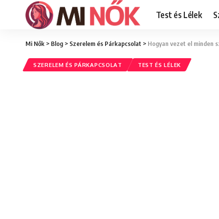
Test és Lélek
S
Mi Nők
>
Blog
>
Szerelem és Párkapcsolat
>
Hogyan vezet el minden sz
SZERELEM ÉS PÁRKAPCSOLAT
TEST ÉS LÉLEK