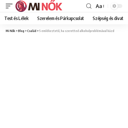
Aa
Font
Resizer
Test és Lélek
Szerelem és Párkapcsolat
Szépség és divat
Mi Nők
>
Blog
>
Család
>
5 emlékeztető, ha szeretted alkoholproblémával küzd