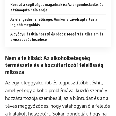
Keresd a segítséget magadnak is: Az öngondoskodás és
a támogató háló ereje
Az elengedés lehetősége: Amikor a távolságtartás a
legjobb megoldás
A gyógyulás útja hosszú és rögös: Megértés, türelem és
a visszaesés kezelése
Nem a te hibád: Az alkoholbetegség
természete és a hozzátartozói felelősség
mítosza
Az egyik leggyakoribb és legpusztítóbb tévhit,
amellyel egy alkoholproblémával küzdő személy
hozzátartozója szembesül, az a bűntudat és az a
téves meggyőződés, hogy valahogyan ő a felelős
a kialakult helyzetért. Sokan gondolják, hogy ha