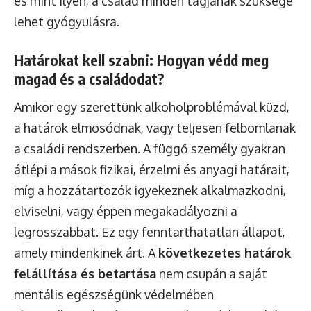
és mint ilyen, a család minden tagjának szüksége
lehet gyógyulásra.
Határokat kell szabni: Hogyan védd meg
magad és a családodat?
Amikor egy szerettünk alkoholproblémával küzd,
a határok elmosódnak, vagy teljesen felbomlanak
a családi rendszerben. A függő személy gyakran
átlépi a mások fizikai, érzelmi és anyagi határait,
míg a hozzátartozók igyekeznek alkalmazkodni,
elviselni, vagy éppen megakadályozni a
legrosszabbat. Ez egy fenntarthatatlan állapot,
amely mindenkinek árt. A
következetes határok
felállítása és betartása
nem csupán a saját
mentális egészségünk védelmében