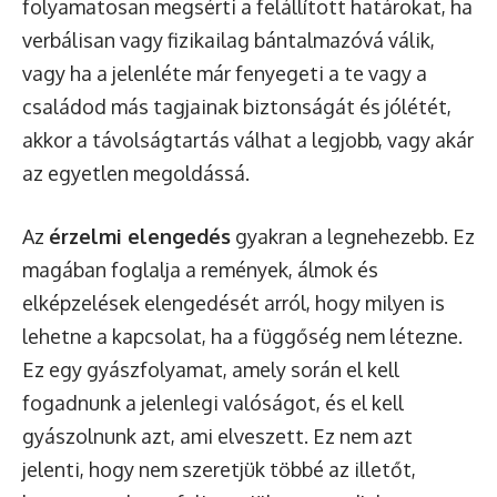
folyamatosan megsérti a felállított határokat, ha
verbálisan vagy fizikailag bántalmazóvá válik,
vagy ha a jelenléte már fenyegeti a te vagy a
családod más tagjainak biztonságát és jólétét,
akkor a távolságtartás válhat a legjobb, vagy akár
az egyetlen megoldássá.
Az
érzelmi elengedés
gyakran a legnehezebb. Ez
magában foglalja a remények, álmok és
elképzelések elengedését arról, hogy milyen is
lehetne a kapcsolat, ha a függőség nem létezne.
Ez egy gyászfolyamat, amely során el kell
fogadnunk a jelenlegi valóságot, és el kell
gyászolnunk azt, ami elveszett. Ez nem azt
jelenti, hogy nem szeretjük többé az illetőt,