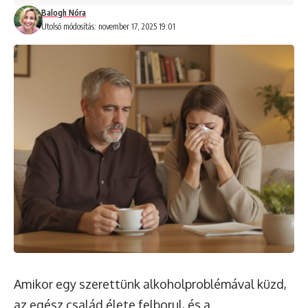
Balogh Nóra
Utolsó módosítás: november 17, 2025 19:01
Amikor egy szerettünk alkoholproblémával küzd,
az egész család élete felborul, és a