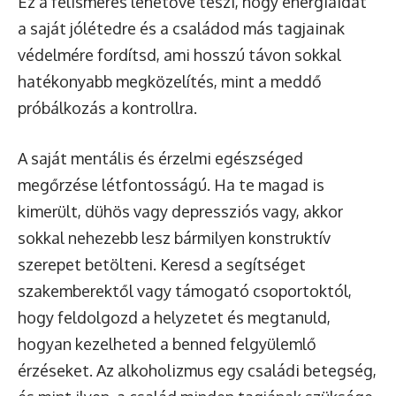
Ez a felismerés lehetővé teszi, hogy energiáidat
a saját jólétedre és a családod más tagjainak
védelmére fordítsd, ami hosszú távon sokkal
hatékonyabb megközelítés, mint a meddő
próbálkozás a kontrollra.
A saját mentális és érzelmi egészséged
megőrzése létfontosságú. Ha te magad is
kimerült, dühös vagy depressziós vagy, akkor
sokkal nehezebb lesz bármilyen konstruktív
szerepet betölteni. Keresd a segítséget
szakemberektől vagy támogató csoportoktól,
hogy feldolgozd a helyzetet és megtanuld,
hogyan kezelheted a benned felgyülemlő
érzéseket. Az alkoholizmus egy családi betegség,