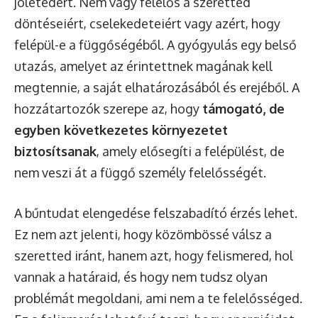
jólétedért. Nem vagy felelős a szeretted
döntéseiért, cselekedeteiért vagy azért, hogy
felépül-e a függőségéből. A gyógyulás egy belső
utazás, amelyet az érintettnek magának kell
megtennie, a saját elhatározásából és erejéből. A
hozzátartozók szerepe az, hogy
támogató, de
egyben következetes környezetet
biztosítsanak
, amely elősegíti a felépülést, de
nem veszi át a függő személy felelősségét.
A bűntudat elengedése felszabadító érzés lehet.
Ez nem azt jelenti, hogy közömbössé válsz a
szeretted iránt, hanem azt, hogy felismered, hol
vannak a határaid, és hogy nem tudsz olyan
problémát megoldani, ami nem a te felelősséged.