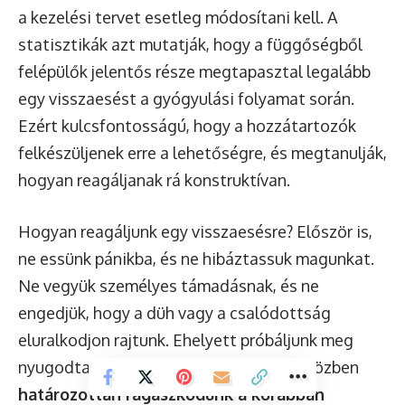
a kezelési tervet esetleg módosítani kell. A
statisztikák azt mutatják, hogy a függőségből
felépülők jelentős része megtapasztal legalább
egy visszaesést a gyógyulási folyamat során.
Ezért kulcsfontosságú, hogy a hozzátartozók
felkészüljenek erre a lehetőségre, és megtanulják,
hogyan reagáljanak rá konstruktívan.
Hogyan reagáljunk egy visszaesésre? Először is,
ne essünk pánikba, és ne hibáztassuk magunkat.
Ne vegyük személyes támadásnak, és ne
engedjük, hogy a düh vagy a csalódottság
eluralkodjon rajtunk. Ehelyett próbáljunk meg
nyugodtak és támogatóak maradni, miközben
határozottan ragaszkodunk a korábban