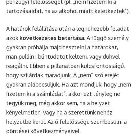
pénzügyi felelősséget (pl. „nem fizetem ki a
tartozásaidat, ha az alkohol miatt keletkeztek”).
A határok felállítása után a legnehezebb feladat
azok
következetes betartása
. A függő személy
gyakran próbálja majd tesztelni a határokat,
manipulálni, bűntudatot kelteni, vagy dühvel
reagálni. Ebben a pillanatban kulcsfontosságú,
hogy szilárdak maradjunk. A „nem” szó erejét
gyakran alábecsüljük. Ha azt mondjuk, hogy „nem
fizetem ki a számládat”, akkor ezt tényleg ne
tegyük meg, még akkor sem, ha a helyzet
kényelmetlen, vagy ha a szerettünk nehéz
helyzetbe kerül. Az ő felelőssége szembesülni a
döntései következményeivel.