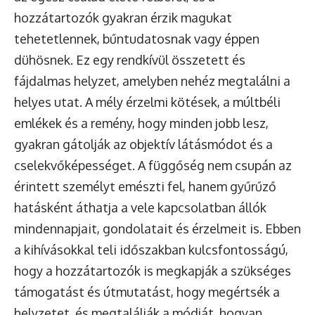
hozzátartozók gyakran érzik magukat
tehetetlennek, bűntudatosnak vagy éppen
dühösnek. Ez egy rendkívül összetett és
fájdalmas helyzet, amelyben nehéz megtalálni a
helyes utat. A mély érzelmi kötések, a múltbéli
emlékek és a remény, hogy minden jobb lesz,
gyakran gátolják az objektív látásmódot és a
cselekvőképességet. A függőség nem csupán az
érintett személyt emészti fel, hanem gyűrűző
hatásként áthatja a vele kapcsolatban állók
mindennapjait, gondolatait és érzelmeit is. Ebben
a kihívásokkal teli időszakban kulcsfontosságú,
hogy a hozzátartozók is megkapják a szükséges
támogatást és útmutatást, hogy megértsék a
helyzetet, és megtalálják a módját, hogyan