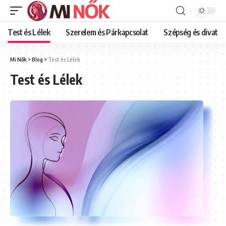
Test és Lélek
Szerelem és Párkapcsolat
Szépség és divat
Mi Nők
>
Blog
>
Test és Lélek
Test és Lélek