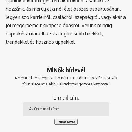
ajánlókat különleges témakörökben. Csatlakozz
hozzánk, és merülj el a női élet összes aspektusában,
legyen szó karrierről, családról, szépségről, vagy akár a
jól megérdemelt kikapcsolódásról. Velünk mindig
naprakész maradhatsz a legfrissebb hírekkel,
trendekkel és hasznos tippekkel.
MiNők hírlevél
Ne maradj le a legfrissebb női témákról! Iratkozz fel a MiNők
hírlevelére az alábbi Feliratkozás gombra kattintva!"
E-mail cím: