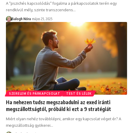
A "pszichés kapcsolódás" fogalma a párkapcsolatok terén egy
rendkívül mély, szinte transzcendens
…
Balogh Nóra
május 25, 2025
SZERELEM ÉS PÁRKAPCSOLAT
TEST ÉS LÉLEK
Ha nehezen tudsz megszabadulni az exed iránti
megszállottságtól, próbáld ki ezt a 9 stratégiát
Miért olyan nehéz továbblépni, amikor egy kapcsolat véget ér? A
megszállottság gyökerei
…