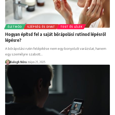
ÉLETMÓD
SZÉPSÉG ÉS DIVAT
TEST ÉS LÉLEK
Hogyan építsd fel a saját bőrápolási rutinod lépésről
lépésre?
A bőrápolási rutin felépítése nem egy bonyolult varázslat, hanem
egy személyre szabott
…
Balogh Nóra
május 25, 2025