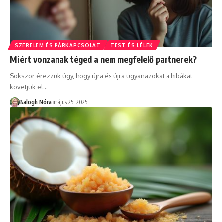
SZERELEM ÉS PÁRKAPCSOLAT
TEST ÉS LÉLEK
Miért vonzanak téged a nem megfelelő partnerek?
Sokszor érezzük úgy, hogy újra és újra ugyanazokat a hibákat
követjük el
…
Balogh Nóra
május 25, 2025