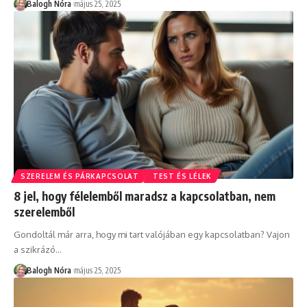
Balogh Nóra
május 25, 2025
SZERELEM ÉS PÁRKAPCSOLAT
TEST ÉS LÉLEK
8 jel, hogy félelemből maradsz a kapcsolatban, nem
szerelemből
Gondoltál már arra, hogy mi tart valójában egy kapcsolatban? Vajon
a szikrázó
…
Balogh Nóra
május 25, 2025