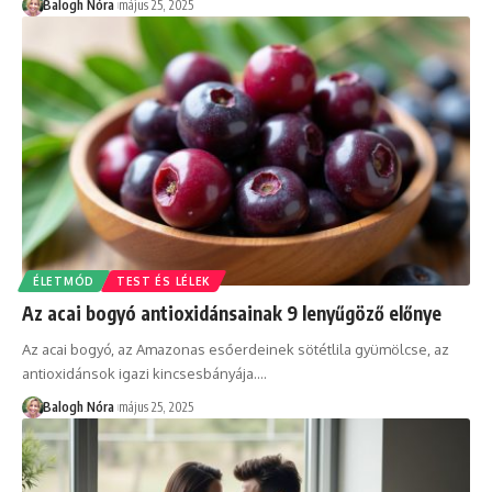
Balogh Nóra
május 25, 2025
ÉLETMÓD
TEST ÉS LÉLEK
Az acai bogyó antioxidánsainak 9 lenyűgöző előnye
Az acai bogyó, az Amazonas esőerdeinek sötétlila gyümölcse, az
antioxidánsok igazi kincsesbányája.
…
Balogh Nóra
május 25, 2025