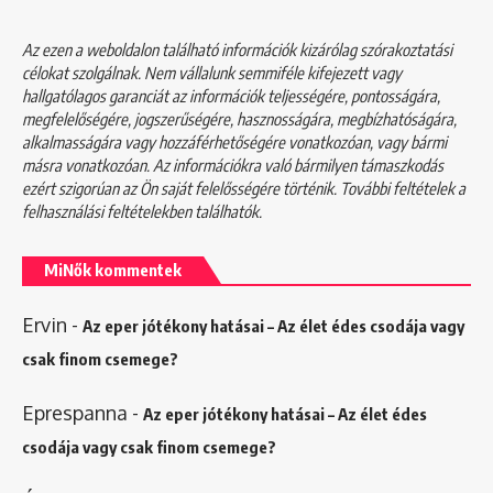
Az ezen a weboldalon található információk kizárólag szórakoztatási
célokat szolgálnak. Nem vállalunk semmiféle kifejezett vagy
hallgatólagos garanciát az információk teljességére, pontosságára,
megfelelőségére, jogszerűségére, hasznosságára, megbízhatóságára,
alkalmasságára vagy hozzáférhetőségére vonatkozóan, vagy bármi
másra vonatkozóan. Az információkra való bármilyen támaszkodás
ezért szigorúan az Ön saját felelősségére történik. További feltételek a
felhasználási feltételekben
találhatók.
MiNők kommentek
Ervin
-
Az eper jótékony hatásai – Az élet édes csodája vagy
csak finom csemege?
Eprespanna
-
Az eper jótékony hatásai – Az élet édes
csodája vagy csak finom csemege?