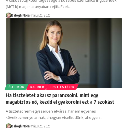
A kókuszolaj különlegessége a közepes szénláncú trigliceridek
(MCT-k) magas arányában rejlik. Ezek
…
Balogh Nóra
május 25, 2025
ÉLETMÓD
KARRIER
TEST ÉS LÉLEK
Ha tiszteletet akarsz parancsolni, mint egy
magabiztos nő, kezdd el gyakorolni ezt a 7 szokást
A tisztelet nem egyszerűen elvárás, hanem egyenes
következménye annak, ahogyan viselkedünk, ahogyan
…
Balogh Nóra
május 25, 2025