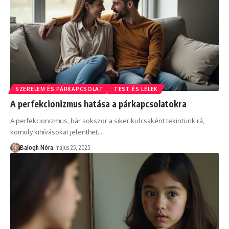
SZERELEM ÉS PÁRKAPCSOLAT
TEST ÉS LÉLEK
A perfekcionizmus hatása a párkapcsolatokra
A perfekcionizmus, bár sokszor a siker kulcsaként tekintünk rá,
komoly kihívásokat jelenthet
…
Balogh Nóra
május 25, 2025