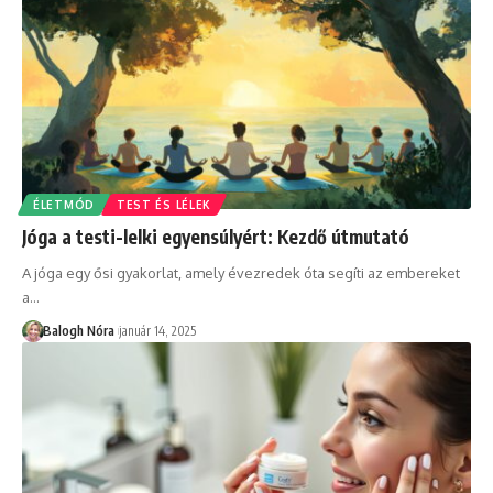
ÉLETMÓD
TEST ÉS LÉLEK
Jóga a testi-lelki egyensúlyért: Kezdő útmutató
A jóga egy ősi gyakorlat, amely évezredek óta segíti az embereket
a
…
Balogh Nóra
január 14, 2025