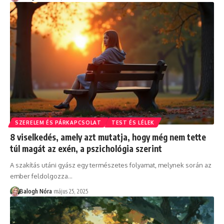
SZERELEM ÉS PÁRKAPCSOLAT
TEST ÉS LÉLEK
8 viselkedés, amely azt mutatja, hogy még nem tette
túl magát az exén, a pszichológia szerint
A szakítás utáni gyász egy természetes folyamat, melynek során az
ember feldolgozza
…
Balogh Nóra
május 25, 2025