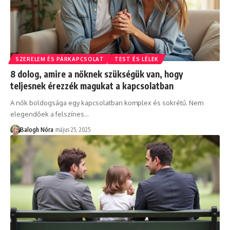
SZERELEM ÉS PÁRKAPCSOLAT
TEST ÉS LÉLEK
8 dolog, amire a nőknek szükségük van, hogy
teljesnek érezzék magukat a kapcsolatban
A nők boldogsága egy kapcsolatban komplex és sokrétű. Nem
elegendőek a felszínes
…
Balogh Nóra
május 25, 2025