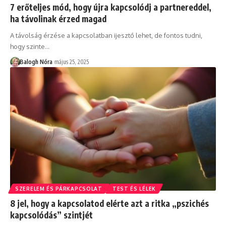
7 erőteljes mód, hogy újra kapcsolódj a partnereddel,
ha távolinak érzed magad
A távolság érzése a kapcsolatban ijesztő lehet, de fontos tudni,
hogy szinte
…
Balogh Nóra
május 25, 2025
SZERELEM ÉS PÁRKAPCSOLAT
TEST ÉS LÉLEK
8 jel, hogy a kapcsolatod elérte azt a ritka „pszichés
kapcsolódás” szintjét