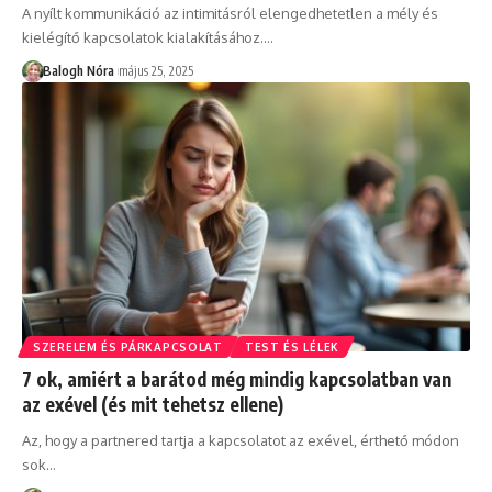
A nyílt kommunikáció az intimitásról elengedhetetlen a mély és
kielégítő kapcsolatok kialakításához.
…
Balogh Nóra
május 25, 2025
SZERELEM ÉS PÁRKAPCSOLAT
TEST ÉS LÉLEK
7 ok, amiért a barátod még mindig kapcsolatban van
az exével (és mit tehetsz ellene)
Az, hogy a partnered tartja a kapcsolatot az exével, érthető módon
sok
…