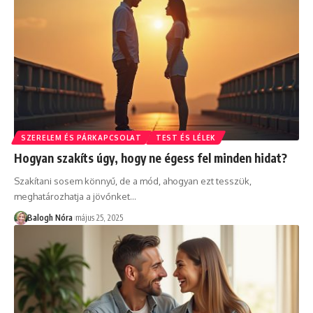
SZERELEM ÉS PÁRKAPCSOLAT
TEST ÉS LÉLEK
Hogyan szakíts úgy, hogy ne égess fel minden hidat?
Szakítani sosem könnyű, de a mód, ahogyan ezt tesszük,
meghatározhatja a jövőnket
…
Balogh Nóra
május 25, 2025