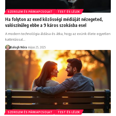
SZERELEM ÉS PÁRKAPCSOLAT
TEST ÉS LÉLEK
Ha folyton az exed közösségi médiáját nézegeted,
valószínűleg ebbe a 9 káros szokásba esel
A modern technológia áldása és átka, hogy az exünk élete egyetlen
kattintással
…
Balogh Nóra
május 25, 2025
SZERELEM ÉS PÁRKAPCSOLAT
TEST ÉS LÉLEK