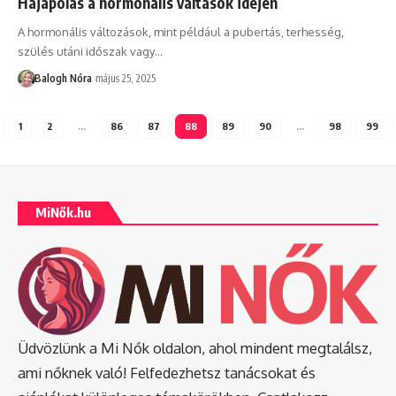
Hajápolás a hormonális váltások idején
A hormonális változások, mint például a pubertás, terhesség,
szülés utáni időszak vagy
…
Balogh Nóra
május 25, 2025
1
2
…
86
87
88
89
90
…
98
99
MiNők.hu
Üdvözlünk a Mi Nők oldalon, ahol mindent megtalálsz,
ami nőknek való! Felfedezhetsz tanácsokat és