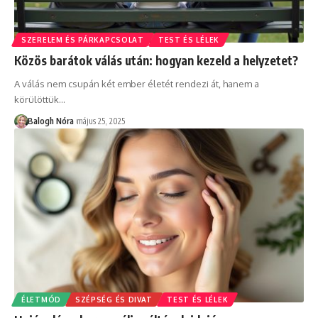
SZERELEM ÉS PÁRKAPCSOLAT
TEST ÉS LÉLEK
Közös barátok válás után: hogyan kezeld a helyzetet?
A válás nem csupán két ember életét rendezi át, hanem a
körülöttük
…
Balogh Nóra
május 25, 2025
ÉLETMÓD
SZÉPSÉG ÉS DIVAT
TEST ÉS LÉLEK