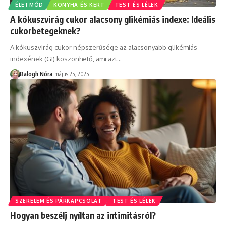
ÉLETMÓD
KONYHA ÉS KERT
TEST ÉS LÉLEK
A kókuszvirág cukor alacsony glikémiás indexe: Ideális
cukorbetegeknek?
A kókuszvirág cukor népszerűsége az alacsonyabb glikémiás
indexének (GI) köszönhető, ami azt
…
Balogh Nóra
május 25, 2025
SZERELEM ÉS PÁRKAPCSOLAT
TEST ÉS LÉLEK
Hogyan beszélj nyíltan az intimitásról?