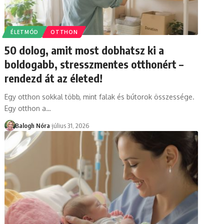
ÉLETMÓD
OTTHON
50 dolog, amit most dobhatsz ki a
boldogabb, stresszmentes otthonért –
rendezd át az életed!
Egy otthon sokkal több, mint falak és bútorok összessége.
Egy otthon a
…
Balogh Nóra
július 31, 2026