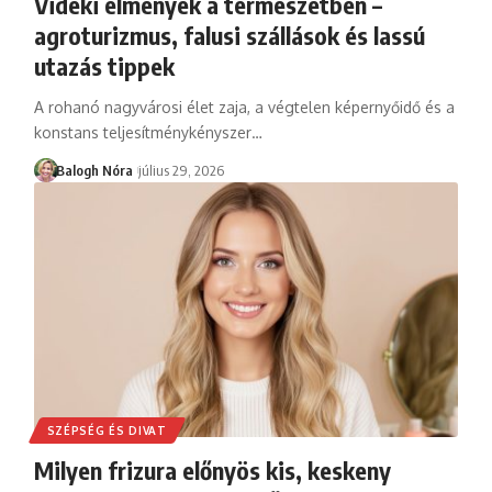
Vidéki élmények a természetben –
agroturizmus, falusi szállások és lassú
utazás tippek
A rohanó nagyvárosi élet zaja, a végtelen képernyőidő és a
konstans teljesítménykényszer
…
Balogh Nóra
július 29, 2026
SZÉPSÉG ÉS DIVAT
Milyen frizura előnyös kis, keskeny