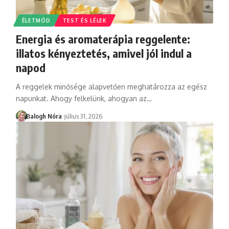
ÉLETMÓD
TEST ÉS LÉLEK
Energia és aromaterápia reggelente:
illatos kényeztetés, amivel jól indul a
napod
A reggelek minősége alapvetően meghatározza az egész
napunkat. Ahogy felkelünk, ahogyan az
…
Balogh Nóra
július 31, 2026