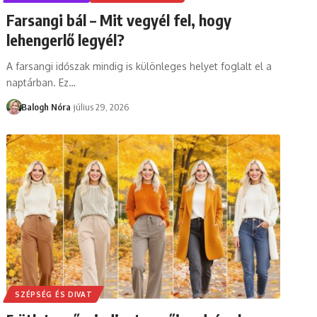
Farsangi bál – Mit vegyél fel, hogy
lehengerlő legyél?
A farsangi időszak mindig is különleges helyet foglalt el a
naptárban. Ez
…
Balogh Nóra
július 29, 2026
SZÉPSÉG ÉS DIVAT