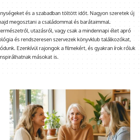
nységeket és a szabadban töltött időt. Nagyon szeretek új
, majd megosztani a családommal és barátaimmal.
ermészetről, utazásról, vagy csak a mindennapi élet apró
hológia és rendszeresen szervezek könyvklub találkozókat,
dunk. Ezenkívül rajongok a filmekért, és gyakran írok róluk
inspirálhatnak másokat is.