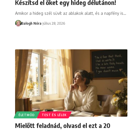
Készítsd el őket egy hideg délutánon!
Amikor a hideg szél süvít az ablakok alatt, és a napfény is
…
Balogh Nóra
július 28, 2026
ÉLETMÓD
TEST ÉS LÉLEK
Mielőtt feladnád, olvasd el ezt a 20