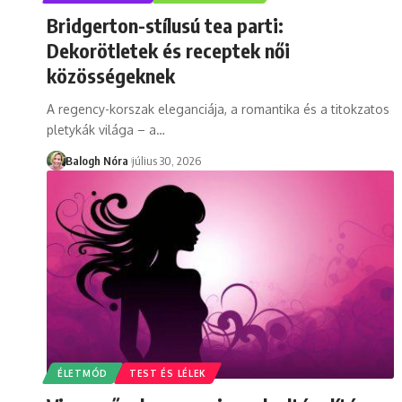
Bridgerton-stílusú tea parti:
Dekorötletek és receptek női
közösségeknek
A regency-korszak eleganciája, a romantika és a titokzatos
pletykák világa – a
…
Balogh Nóra
július 30, 2026
ÉLETMÓD
TEST ÉS LÉLEK