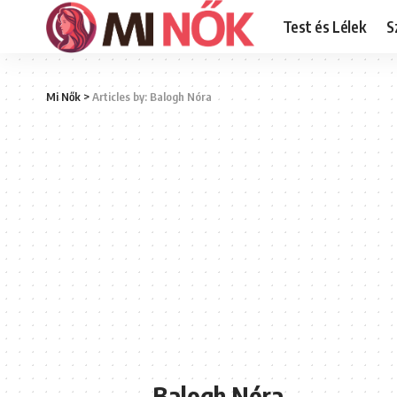
Test és Lélek
S
Mi Nők
>
Articles by: Balogh Nóra
Balogh Nóra