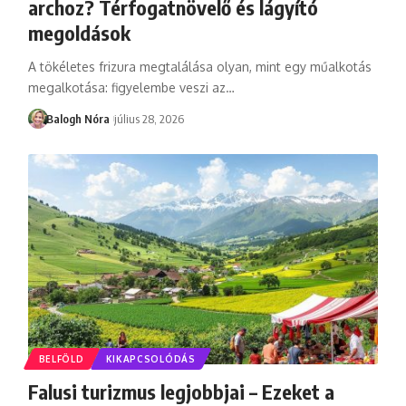
archoz? Térfogatnövelő és lágyító
megoldások
A tökéletes frizura megtalálása olyan, mint egy műalkotás
megalkotása: figyelembe veszi az
…
Balogh Nóra
július 28, 2026
BELFÖLD
KIKAPCSOLÓDÁS
Falusi turizmus legjobbjai – Ezeket a