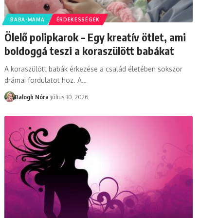
BABA-MAMA
ÉRDEKESSÉGEK
Ölelő polipkarok – Egy kreatív ötlet, ami
boldoggá teszi a koraszülött babákat
A koraszülött babák érkezése a család életében sokszor
drámai fordulatot hoz. A
…
Balogh Nóra
július 30, 2026