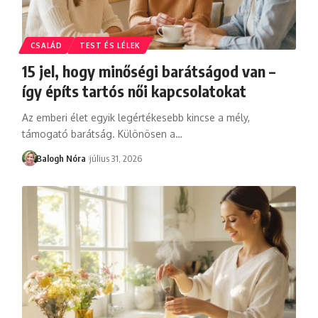
CSALÁD
TEST ÉS LÉLEK
15 jel, hogy minőségi barátságod van –
így építs tartós női kapcsolatokat
Az emberi élet egyik legértékesebb kincse a mély,
támogató barátság. Különösen a
…
Balogh Nóra
július 31, 2026