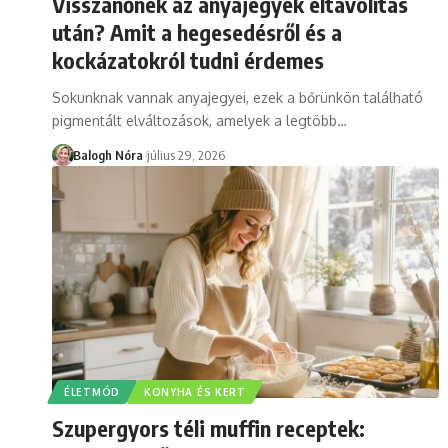
Visszanőnek az anyajegyek eltávolítás
után? Amit a hegesedésről és a
kockázatokról tudni érdemes
Sokunknak vannak anyajegyei, ezek a bőrünkön található
pigmentált elváltozások, amelyek a legtöbb
…
Balogh Nóra
július 29, 2026
ÉLETMÓD
KONYHA ÉS KERT
Szupergyors téli muffin receptek: