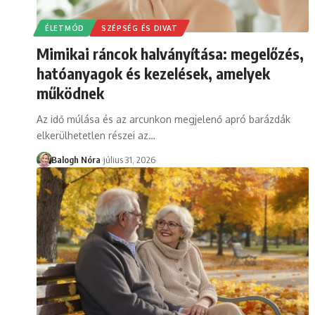
ÉLETMÓD
SZÉPSÉG ÉS DIVAT
Mimikai ráncok halványítása: megelőzés,
hatóanyagok és kezelések, amelyek
működnek
Az idő múlása és az arcunkon megjelenő apró barázdák
elkerülhetetlen részei az
…
Balogh Nóra
július 31, 2026