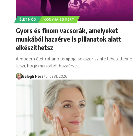
ÉLETMÓD
KONYHA ÉS KERT
Gyors és finom vacsorák, amelyeket
munkából hazaérve is pillanatok alatt
elkészíthetsz
A modern élet rohanó tempója sokszor szinte lehetetlenné
teszi, hogy munkából hazaérve
…
Balogh Nóra
július 31, 2026