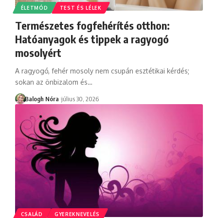
ÉLETMÓD
TEST ÉS LÉLEK
Természetes fogfehérítés otthon:
Hatóanyagok és tippek a ragyogó
mosolyért
A ragyogó, fehér mosoly nem csupán esztétikai kérdés;
sokan az önbizalom és
…
Balogh Nóra
július 30, 2026
CSALÁD
GYEREKNEVELÉS