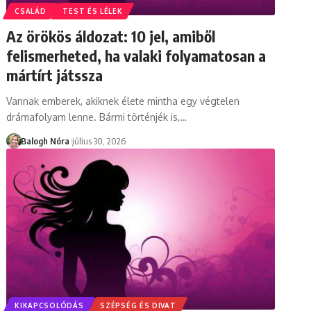
CSALÁD
TEST ÉS LÉLEK
Az örökös áldozat: 10 jel, amiből
felismerheted, ha valaki folyamatosan a
mártírt játssza
Vannak emberek, akiknek élete mintha egy végtelen
drámafolyam lenne. Bármi történjék is,
…
Balogh Nóra
július 30, 2026
KIKAPCSOLÓDÁS
SZÉPSÉG ÉS DIVAT