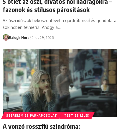
5 ötlet az őszi, divatos női nadrágokra –
fazonok és stílusos párosítások
Az őszi időszak beköszöntével a gardróbfrissítés gondolata
sok nőben felmerül. Ahogy a
…
Balogh Nóra
július 29, 2026
SZERELEM ÉS PÁRKAPCSOLAT
TEST ÉS LÉLEK
A vonzó rosszfiú szindróma: