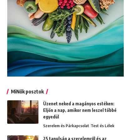
MiNők posztok
Üzenet neked a magányos estéken:
Eljön a nap, amikor nem leszel többé
egyedül
Szerelem és Párkapcsolat
Test és Lélek
25 tanulság a szerelemről és az