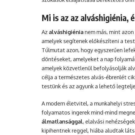
Mi is az az alváshigiénia, 
Az
alváshigiénia
nem más, mint azon 
amelyek segítenek előkészíteni a test
Túlmutat azon, hogy egyszerűen lefe
döntéseket, amelyeket a nap folyamán
amelyek közvetlenül befolyásolják al
célja a természetes alvás-ébrenlét cik
testünk és az agyunk a lehető legtel
A modern életvitel, a munkahelyi stres
folyamatos ingerek mind-mind megneh
álmatlansággal
, elalvási nehézsége
kipihentnek reggel, hiába aludtak lá