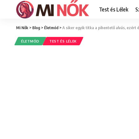
Test és Lélek
S
Mi Nők
>
Blog
>
Életmód
>
A siker egyik titka a pihentető alvás, ezért
ÉLETMÓD
TEST ÉS LÉLEK