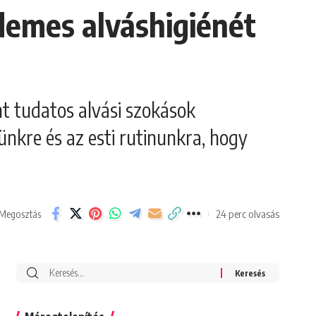
rdemes alváshigiénét
int tudatos alvási szokások
ünkre és az esti rutinunkra, hogy
24 perc olvasás
Megosztás
Search
for: