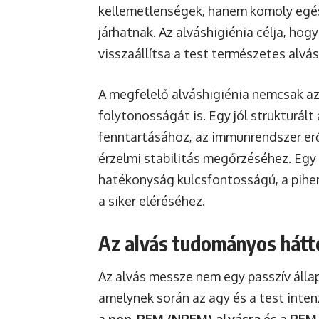
kellemetlenségek, hanem komoly egés
járhatnak. Az alváshigiénia célja, hog
visszaállítsa a test természetes alvá
A megfelelő alváshigiénia nemcsak az 
folytonosságát is. Egy jól strukturált
fenntartásához, az immunrendszer erő
érzelmi stabilitás megőrzéséhez. Egy 
hatékonyság kulcsfontosságú, a pihen
a siker eléréséhez.
Az alvás tudományos hátte
Az alvás messze nem egy passzív állap
amelynek során az agy és a test intenz