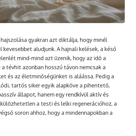
 hajszolása gyakran azt diktálja, hogy minél
 kevesebbet aludjunk. A hajnali kelések, a késő
elenlét mind-mind azt üzenik, hogy az idő a
Ez a tévhit azonban hosszú távon nemcsak a
et és az életminőségünket is aláássa. Pedig a
ódi, tartós siker egyik alapköve a pihentető,
asszív állapot, hanem egy rendkívül aktív és
külözhetetlen a testi és lelki regenerációhoz, a
s végső soron ahhoz, hogy a mindennapokban a