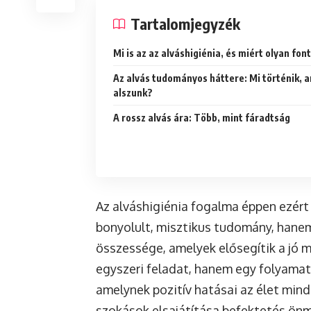
Tartalomjegyzék
Mi is az az alváshigiénia, és miért olyan fon
Az alvás tudományos háttere: Mi történik, 
alszunk?
A rossz alvás ára: Több, mint fáradtság
Az alváshigiénia fogalma éppen ezér
bonyolult, misztikus tudomány, hane
összessége, amelyek elősegítik a jó m
egyszeri feladat, hanem egy folyamat
amelynek pozitív hatásai az élet min
szokások elsajátítása befektetés önm