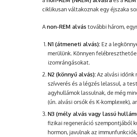
a
non-REM (NREM) alvásra
és a
REM 
ciklikusan váltakoznak egy éjszaka so
A
non-REM alvás
további három, egyr
N1 (átmeneti alvás):
Ez a legkönnye
merülünk. Könnyen felébreszthetőe
izomrángásokat.
N2 (könnyű alvás):
Az alvási időnk 
szívverés és a légzés lelassul, a t
agyhullámok lassulnak, de még mind
(ún. alvási orsók és K-komplexek), a
N3 (mély alvás vagy lassú hullámú
fizikai regeneráció szempontjából 
hormon, javulnak az immunfunkciók, 