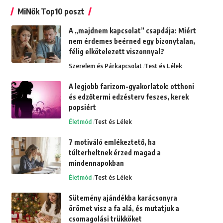
MiNők Top10 poszt
A „majdnem kapcsolat” csapdája: Miért
nem érdemes beérned egy bizonytalan,
félig elkötelezett viszonnyal?
Szerelem és Párkapcsolat
Test és Lélek
A legjobb farizom-gyakorlatok: otthoni
és edzőtermi edzésterv feszes, kerek
popsiért
Életmód
Test és Lélek
7 motiváló emlékeztető, ha
túlterheltnek érzed magad a
mindennapokban
Életmód
Test és Lélek
Sütemény ajándékba karácsonyra
örömet visz a fa alá, és mutatjuk a
csomagolási trükköket