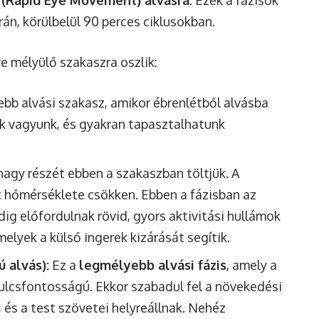
(Rapid Eye Movement) alvásra
. Ezek a fázisok
rán, körülbelül 90 perces ciklusokban.
e mélyülő szakaszra oszlik:
bb alvási szakasz, amikor ébrenlétből alvásba
k vagyunk, és gyakran tapasztalhatunk
nagy részét ebben a szakaszban töltjük. A
est hőmérséklete csökken. Ebben a fázisban az
ig előfordulnak rövid, gyors aktivitási hullámok
melyek a külső ingerek kizárását segítik.
 alvás):
Ez a
legmélyebb alvási fázis
, amely a
kulcsfontosságú. Ekkor szabadul fel a növekedési
és a test szövetei helyreállnak. Nehéz