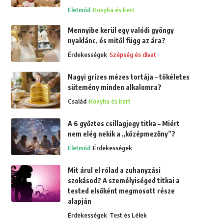
Életmód
Konyha és kert
Mennyibe kerül egy valódi gyöngy
nyaklánc, és mitől függ az ára?
Érdekességek
Szépség és divat
Nagyi grízes mézes tortája – tökéletes
sütemény minden alkalomra?
Család
Konyha és kert
A 6 győztes csillagjegy titka – Miért
nem elég nekik a „középmezőny”?
Életmód
Érdekességek
Mit árul el rólad a zuhanyzási
szokásod? A személyiséged titkai a
tested elsőként megmosott része
alapján
Érdekességek
Test és Lélek