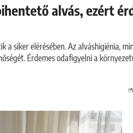
 pihentető alvás, ezért é
ik a siker elérésében. Az alváshigiénia, m
minőségét. Érdemes odafigyelni a környezet