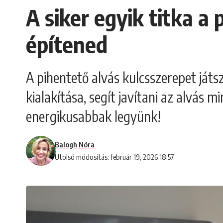
A siker egyik titka a
építened
A pihentető alvás kulcsszerepet játsz
kialakítása, segít javítani az alvás 
energikusabbak legyünk!
Balogh Nóra
Utolsó módosítás: február 19, 2026 18:57