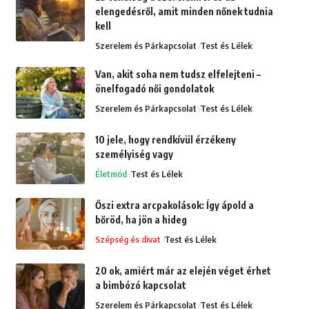
elengedésről, amit minden nőnek tudnia
kell
Szerelem és Párkapcsolat
Test és Lélek
Van, akit soha nem tudsz elfelejteni –
önelfogadó női gondolatok
Szerelem és Párkapcsolat
Test és Lélek
10 jele, hogy rendkívül érzékeny
személyiség vagy
Életmód
Test és Lélek
Őszi extra arcpakolások: Így ápold a
bőröd, ha jön a hideg
Szépség és divat
Test és Lélek
20 ok, amiért már az elején véget érhet
a bimbózó kapcsolat
Szerelem és Párkapcsolat
Test és Lélek