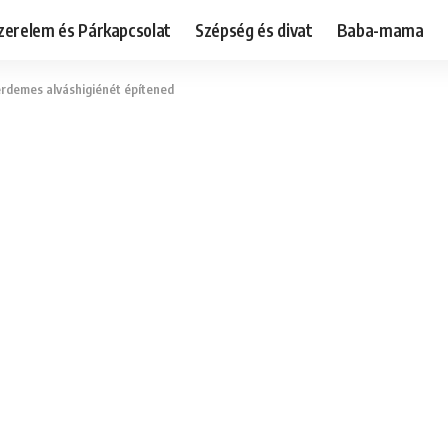
zerelem és Párkapcsolat
Szépség és divat
Baba-mama
 érdemes alváshigiénét építened