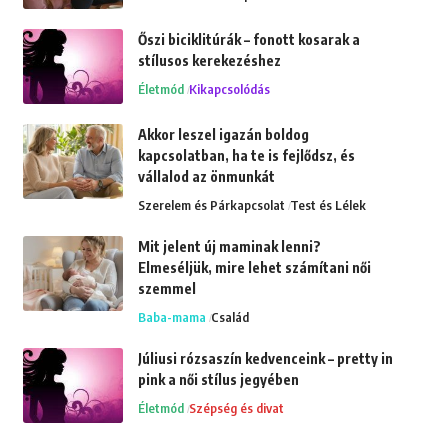
Őszi biciklitúrák – fonott kosarak a
stílusos kerekezéshez
Életmód
Kikapcsolódás
Akkor leszel igazán boldog
kapcsolatban, ha te is fejlődsz, és
vállalod az önmunkát
Szerelem és Párkapcsolat
Test és Lélek
Mit jelent új maminak lenni?
Elmeséljük, mire lehet számítani női
szemmel
Baba-mama
Család
Júliusi rózsaszín kedvenceink – pretty in
pink a női stílus jegyében
Életmód
Szépség és divat