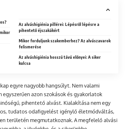
tos?
Az alváshigiénia pillérei: Lépésről lépésre a
pihentető éjszakákért
amikor
Mikor forduljunk szakemberhez? Az alvászavarok
felismerése
Az alváshigiénia hosszú távú előnyei: A siker
kulcsa
t kap egyre nagyobb hangsúlyt. Nem valami
m egyszerűen azon szokások és gyakorlatok
inőségű, pihentető alvást. Kialakítása nem egy
os, tudatos odafigyelést igénylő életmódváltás,
den területén megmutatkoznak. A megfelelő alvási
agunkba, a jövőnkbe, és a sikerünkbe.