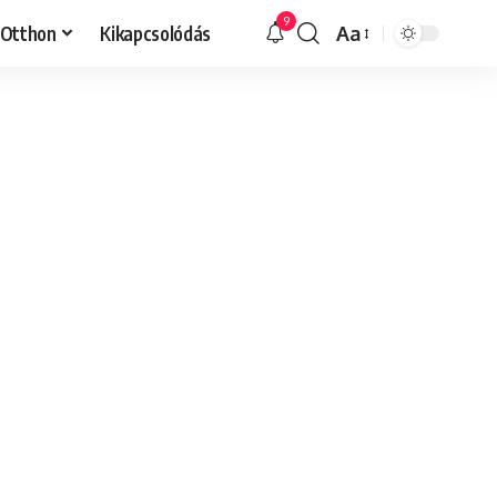
9
Otthon
Kikapcsolódás
Aa
Font
Resizer