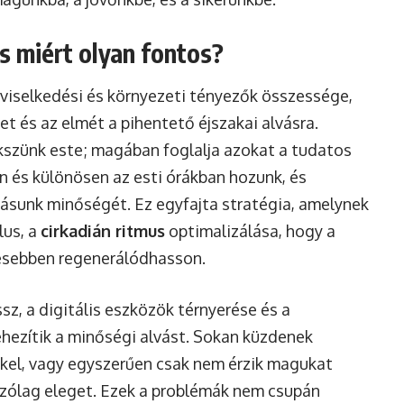
és miért olyan fontos?
viselkedési és környezeti tényezők összessége,
et és az elmét a pihentető éjszakai alvásra.
kszünk este; magában foglalja azokat a tudatos
 és különösen az esti órákban hozunk, és
vásunk minőségét. Ez egyfajta stratégia, amelynek
lus, a
cirkadián ritmus
optimalizálása, hogy a
jesebben regenerálódhasson.
sz, a digitális eszközök térnyerése és a
ezítik a minőségi alvást. Sokan küzdenek
kkel, vagy egyszerűen csak nem érzik magukat
tszólag eleget. Ezek a problémák nem csupán