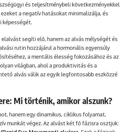
zségügyi és teljesítménybeli következményekkel
y ezeket a negatív hatásokat minimalizálja, és
si képességét.
elalvást segíti elő, hanem az alvás mélységét és
 alvási rutin hozzájárul a hormonális egyensúly
sítéséhez, a mentális élesség fokozásához és az
olyan világban, ahol a produktivitás és a
tető alvás válik az egyik legfontosabb eszközzé
re: Mi történik, amikor alszunk?
ot, hanem egy dinamikus, ciklikus folyamat,
ív munkát végez. Az alvást két fő fázisra osztjuk: