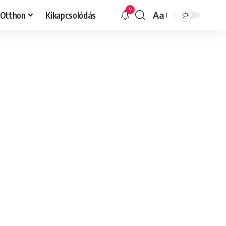
9
Otthon
Kikapcsolódás
Aa
Font
Resizer