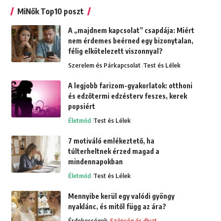
MiNők Top10 poszt
A „majdnem kapcsolat” csapdája: Miért
nem érdemes beérned egy bizonytalan,
félig elkötelezett viszonnyal?
Szerelem és Párkapcsolat
Test és Lélek
A legjobb farizom-gyakorlatok: otthoni
és edzőtermi edzésterv feszes, kerek
popsiért
Életmód
Test és Lélek
7 motiváló emlékeztető, ha
túlterheltnek érzed magad a
mindennapokban
Életmód
Test és Lélek
Mennyibe kerül egy valódi gyöngy
nyaklánc, és mitől függ az ára?
Érdekességek
Szépség és divat