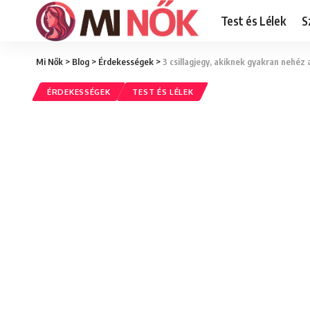
Test és Lélek
S
Mi Nők
>
Blog
>
Érdekességek
>
3 csillagjegy, akiknek gyakran nehéz 
ÉRDEKESSÉGEK
TEST ÉS LÉLEK