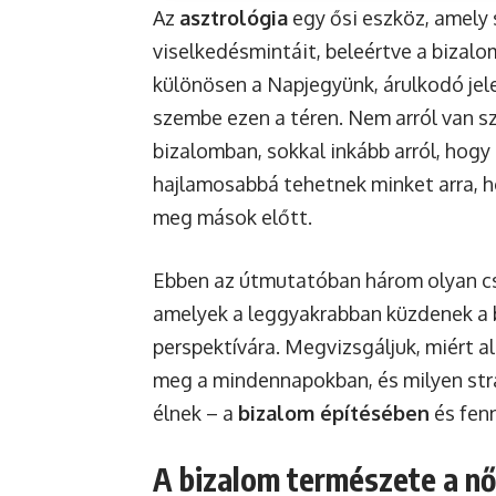
Az
asztrológia
egy ősi eszköz, amely 
viselkedésmintáit, beleértve a bizalo
különösen a Napjegyünk, árulkodó jele
szembe ezen a téren. Nem arról van sz
bizalomban, sokkal inkább arról, hogy
hajlamosabbá tehetnek minket arra, 
meg mások előtt.
Ebben az útmutatóban három olyan cs
amelyek a leggyakrabban küzdenek a b
perspektívára. Megvizsgáljuk, miért a
meg a mindennapokban, és milyen stra
élnek – a
bizalom építésében
és fen
A bizalom természete a nő