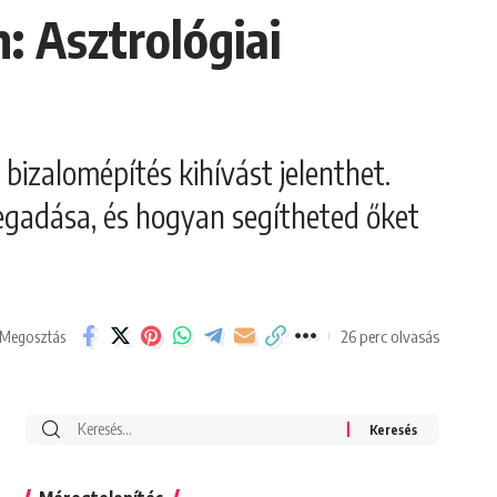
: Asztrológiai
 bizalomépítés kihívást jelenthet.
megadása, és hogyan segítheted őket
26 perc olvasás
Megosztás
Search
for: