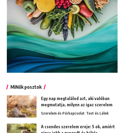
MiNők posztok
Egy nap megtalálod azt, aki valóban
megmutatja, milyen az igaz szerelem
Szerelem és Párkapcsolat
Test és Lélek
A csendes szerelem ereje: 5 ok, amiért
nincs jobb a nyugodt és békés