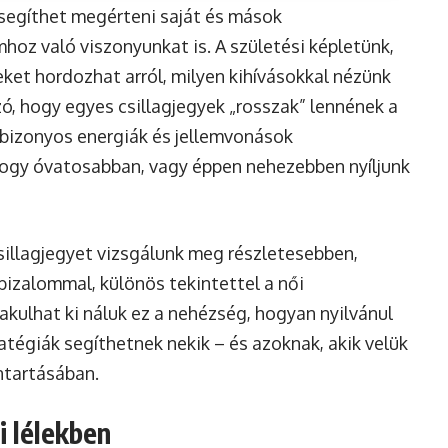
segíthet megérteni saját és mások
mhoz való viszonyunkat is. A születési képletünk,
ket hordozhat arról, milyen kihívásokkal nézünk
ó, hogy egyes csillagjegyek „rosszak” lennének a
 bizonyos energiák és jellemvonások
hogy óvatosabban, vagy éppen nehezebben nyíljunk
illagjegyet vizsgálunk meg részletesebben,
izalommal, különös tekintettel a női
lakulhat ki náluk ez a nehézség, hogyan nyilvánul
tégiák segíthetnek nekik – és azoknak, akik velük
ntartásában.
i lélekben