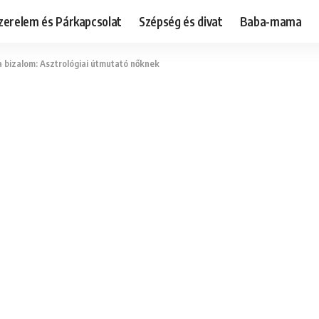
zerelem és Párkapcsolat
Szépség és divat
Baba-mama
a bizalom: Asztrológiai útmutató nőknek