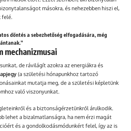
bizonytalanságot másokra, és nehezebben hiszi el,
felé.
atos döntés a sebezhetőség elfogadására, még
bántanak.”
om mechanizmusai
sunkat, de rávilágít azokra az energiákra és
apjegy
(a születési hónapunkhoz tartozó
vonásainkat mutatja meg, de a születési képletünk
lomhoz való viszonyunkat.
leteinkről és a biztonságérzetünkről árulkodik.
b lehet a bizalmatlanságra, ha nem érzi magát
óért és a gondolkodásmódunkért felel, így az is