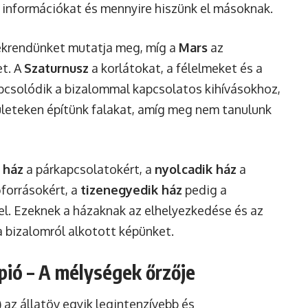
z információkat és mennyire hiszünk el másoknak.
tékrendünket mutatja meg, míg a
Mars
az
et. A
Szaturnusz
a korlátokat, a félelmeket és a
apcsolódik a bizalommal kapcsolatos kihívásokhoz,
rületeken építünk falakat, amíg meg nem tanulunk
 ház
a párkapcsolatokért, a
nyolcadik ház
a
forrásokért, a
tizenegyedik ház
pedig a
el. Ezeknek a házaknak az elhelyezkedése és az
a bizalomról alkotott képünket.
rpió – A mélységek őrzője
 az állatöv egyik legintenzívebb és