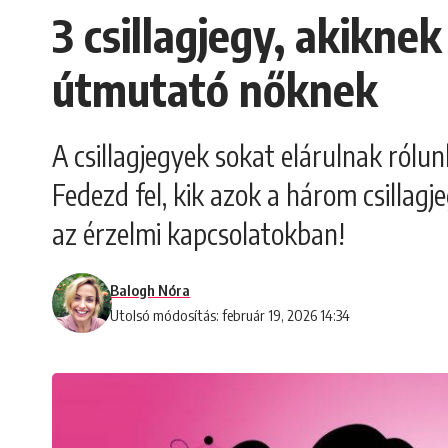
3 csillagjegy, akikne
útmutató nőknek
A csillagjegyek sokat elárulnak rólun
Fedezd fel, kik azok a három csilla
az érzelmi kapcsolatokban!
Balogh Nóra
Utolsó módosítás: február 19, 2026 14:34