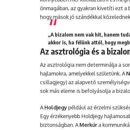
önmagában, az gyakran kivetíti ezt a 
hogy mások jó szándékkal közelednek 
„A bizalom nem vak hit, hanem tud
akkor is, ha félünk attól, hogy meg
Az asztrológia és a bizal
Az asztrológia nem determinálja a sor
hajlamokra, amelyekkel születünk. A
N
csillagjegy) az alapvető személyiség
sok más eleme is befolyásolja a biza
A
Holdjegy
például az érzelmi szükség
Egy érzékenyebb Holdjegy hajlamosab
biztonságban. A
Merkúr
a kommunikáci