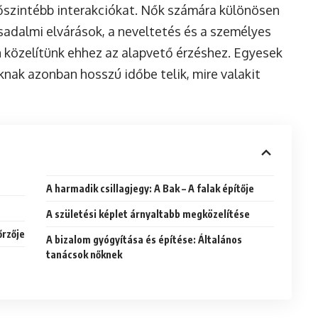
őszintébb interakciókat. Nők számára különösen
sadalmi elvárások, a neveltetés és a személyes
 közelítünk ehhez az alapvető érzéshez. Egyesek
nak azonban hosszú időbe telik, mire valakit
A harmadik csillagjegy: A Bak – A falak építője
A születési képlet árnyaltabb megközelítése
őrzője
A bizalom gyógyítása és építése: Általános
tanácsok nőknek