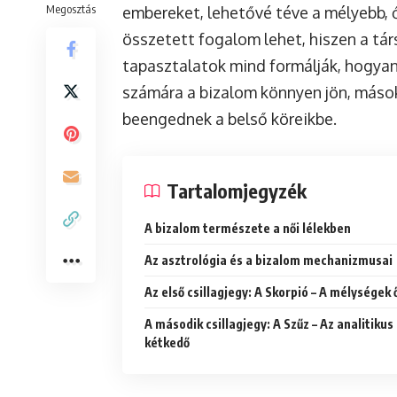
Megosztás
embereket, lehetővé téve a mélyebb, 
összetett fogalom lehet, hiszen a tár
tapasztalatok mind formálják, hogyan
számára a bizalom könnyen jön, mások
beengednek a belső köreikbe.
Tartalomjegyzék
A bizalom természete a női lélekben
Az asztrológia és a bizalom mechanizmusai
Az első csillagjegy: A Skorpió – A mélységek 
A második csillagjegy: A Szűz – Az analitikus
kétkedő