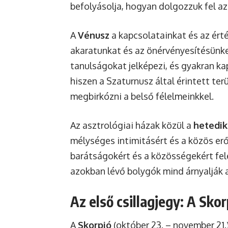
befolyásolja, hogyan dolgozzuk fel a
A
Vénusz
a kapcsolatainkat és az ér
akaratunkat és az önérvényesítésünk
tanulságokat jelképezi, és gyakran k
hiszen a Szaturnusz által érintett te
megbirkózni a belső félelmeinkkel.
Az asztrológiai házak közül a
hetedik
mélységes intimitásért és a közös erő
barátságokért és a közösségekért fel
azokban lévő bolygók mind árnyalják 
Az első csillagjegy: A Sko
A
Skorpió
(október 23. – november 21.)