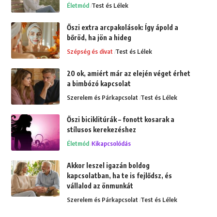
Életmód
Test és Lélek
Őszi extra arcpakolások: Így ápold a
bőröd, ha jön a hideg
Szépség és divat
Test és Lélek
20 ok, amiért már az elején véget érhet
a bimbózó kapcsolat
Szerelem és Párkapcsolat
Test és Lélek
Őszi biciklitúrák – fonott kosarak a
stílusos kerekezéshez
Életmód
Kikapcsolódás
Akkor leszel igazán boldog
kapcsolatban, ha te is fejlődsz, és
vállalod az önmunkát
Szerelem és Párkapcsolat
Test és Lélek