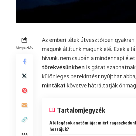
Az emberi lélek útvesztőiben gyakran
Megosztás
magunk állítunk magunk elé. Ezek a l
hívunk, nem csupán a mindennapi éle
törekvésünkben
is gátat szabhatnak.
különleges betekintést nyújthat abba
mintákat
követve hátráltatják önmagu
Tartalomjegyzék
A kifogások anatómiája: miért ragaszkodun
hozzájuk?