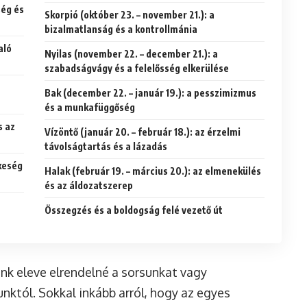
ség és
Skorpió (október 23. – november 21.): a
bizalmatlanság és a kontrollmánia
aló
Nyilas (november 22. – december 21.): a
szabadságvágy és a felelősség elkerülése
Bak (december 22. – január 19.): a pesszimizmus
és a munkafüggőség
s az
Vízöntő (január 20. – február 18.): az érzelmi
távolságtartás és a lázadás
zkeség
Halak (február 19. – március 20.): az elmenekülés
és az áldozatszerep
Összegzés és a boldogság felé vezető út
ünk eleve elrendelné a sorsunkat vagy
któl. Sokkal inkább arról, hogy az egyes