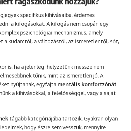
miért ragaszkodunk hozzájuk?
gjegyek specifikus kihívásaiba, érdemes
gedni a kifogásokat. A kifogás nem csupán egy
komplex pszichológiai mechanizmus, amely
t a kudarctól, a változástól, az ismeretlentől, sőt,
or is, ha a jelenlegi helyzetünk messze nem
yelmesebbnek tűnik, mint az ismeretlen jó. A
ket nyújtanak, egyfajta
mentális komfortzónát
nk a kihívásokkal, a felelősséggel, vagy a saját
mek
tágabb kategóriájába tartozik. Gyakran olyan
iedelmek, hogy észre sem vesszük, mennyire