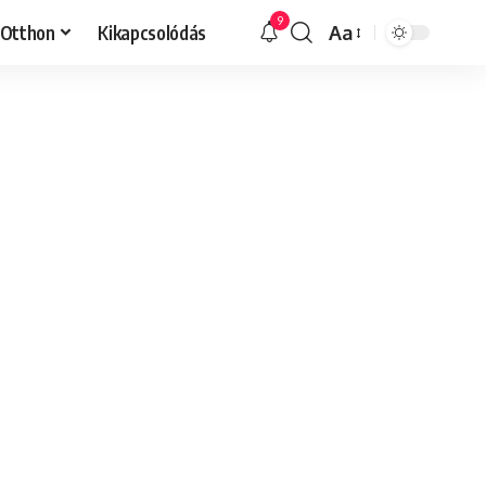
9
Otthon
Kikapcsolódás
Aa
Font
Resizer