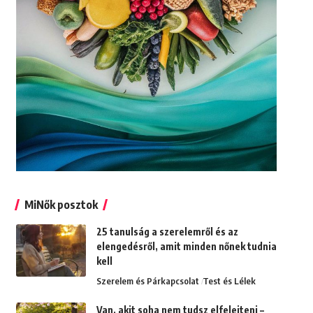
MiNők posztok
25 tanulság a szerelemről és az
elengedésről, amit minden nőnek tudnia
kell
Szerelem és Párkapcsolat
Test és Lélek
Van, akit soha nem tudsz elfelejteni –