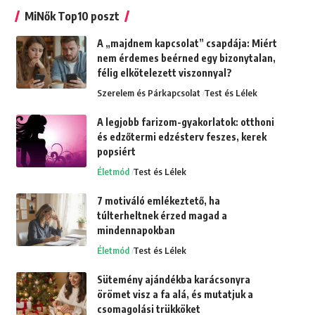
MiNők Top10 poszt
A „majdnem kapcsolat” csapdája: Miért
nem érdemes beérned egy bizonytalan,
félig elkötelezett viszonnyal?
Szerelem és Párkapcsolat
Test és Lélek
A legjobb farizom-gyakorlatok: otthoni
és edzőtermi edzésterv feszes, kerek
popsiért
Életmód
Test és Lélek
7 motiváló emlékeztető, ha
túlterheltnek érzed magad a
mindennapokban
Életmód
Test és Lélek
Sütemény ajándékba karácsonyra
örömet visz a fa alá, és mutatjuk a
csomagolási trükköket