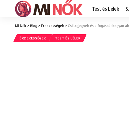
Test és Lélek
S
Mi Nők
>
Blog
>
Érdekességek
>
Csillagjegyek és kifogások: hogyan 
ÉRDEKESSÉGEK
TEST ÉS LÉLEK