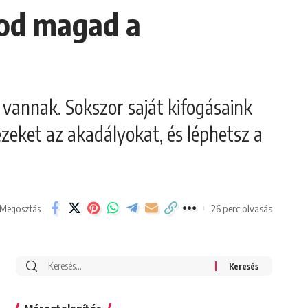
zod magad a
vannak. Sokszor saját kifogásaink
zeket az akadályokat, és léphetsz a
26 perc olvasás
Megosztás
Search
for: