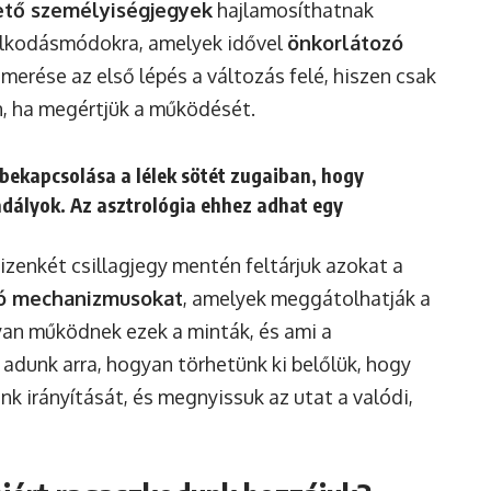
ető személyiségjegyek
hajlamosíthatnak
olkodásmódokra, amelyek idővel
önkorlátozó
merése az első lépés a változás felé, hiszen csak
n, ha megértjük a működését.
bekapcsolása a lélek sötét zugaiban, hogy
adályok. Az asztrológia ehhez adhat egy
tizenkét csillagjegy mentén feltárjuk azokat a
zó mechanizmusokat
, amelyek meggátolhatják a
an működnek ezek a minták, és ami a
adunk arra, hogyan törhetünk ki belőlük, hogy
nk irányítását, és megnyissuk az utat a valódi,