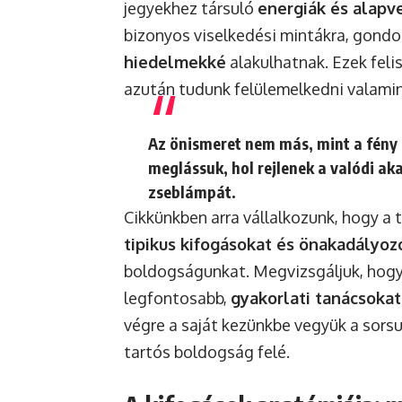
jegyekhez társuló
energiák és alapv
bizonyos viselkedési mintákra, gond
hiedelmekké
alakulhatnak. Ezek felis
azután tudunk felülemelkedni valami
Az önismeret nem más, mint a fény 
meglássuk, hol rejlenek a valódi ak
zseblámpát.
Cikkünkben arra vállalkozunk, hogy a 
tipikus kifogásokat és önakadályo
boldogságunkat. Megvizsgáljuk, hogy
legfontosabb,
gyakorlati tanácsokat
végre a saját kezünkbe vegyük a sorsu
tartós boldogság felé.