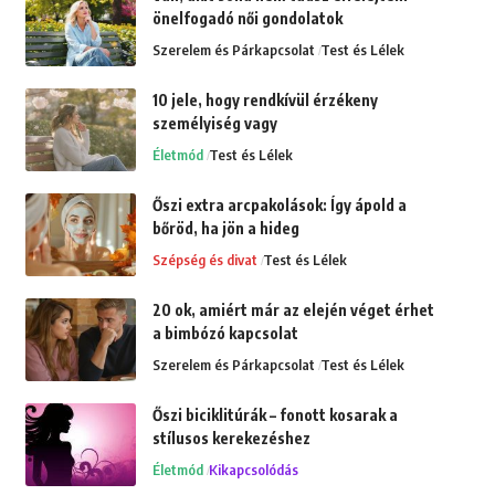
önelfogadó női gondolatok
Szerelem és Párkapcsolat
Test és Lélek
10 jele, hogy rendkívül érzékeny
személyiség vagy
Életmód
Test és Lélek
Őszi extra arcpakolások: Így ápold a
bőröd, ha jön a hideg
Szépség és divat
Test és Lélek
20 ok, amiért már az elején véget érhet
a bimbózó kapcsolat
Szerelem és Párkapcsolat
Test és Lélek
Őszi biciklitúrák – fonott kosarak a
stílusos kerekezéshez
Életmód
Kikapcsolódás