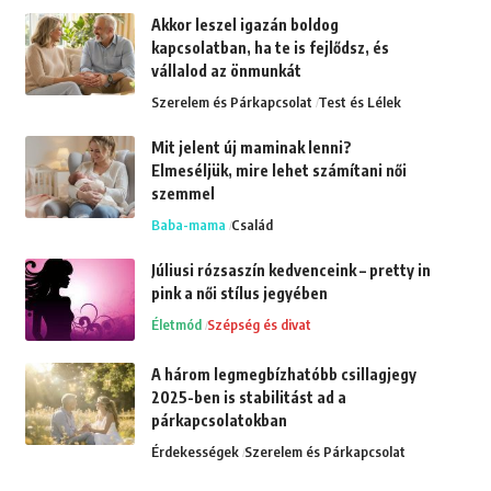
Akkor leszel igazán boldog
kapcsolatban, ha te is fejlődsz, és
vállalod az önmunkát
Szerelem és Párkapcsolat
Test és Lélek
Mit jelent új maminak lenni?
Elmeséljük, mire lehet számítani női
szemmel
Baba-mama
Család
Júliusi rózsaszín kedvenceink – pretty in
pink a női stílus jegyében
Életmód
Szépség és divat
A három legmegbízhatóbb csillagjegy
2025-ben is stabilitást ad a
párkapcsolatokban
Érdekességek
Szerelem és Párkapcsolat