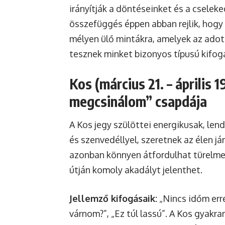
irányítják a döntéseinket és a cselek
összefüggés éppen abban rejlik, hogy 
mélyen ülő mintákra, amelyek az adot
tesznek minket bizonyos típusú kifog
Kos (március 21. – április 
megcsinálom” csapdája
A Kos jegy szülöttei energikusak, le
és szenvedéllyel, szeretnek az élen jár
azonban könnyen átfordulhat türelme
útján komoly akadályt jelenthet.
Jellemző kifogásaik:
„Nincs időm erre
várnom?”, „Ez túl lassú”. A Kos gyakran