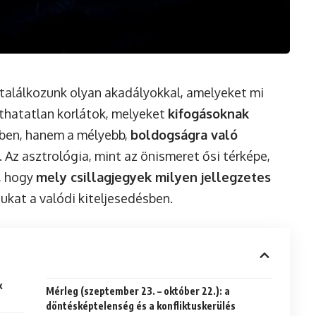
 találkozunk olyan akadályokkal, amelyeket mi
áthatatlan korlátok, melyeket
kifogásoknak
tben, hanem a mélyebb,
boldogságra való
 Az asztrológia, mint az önismeret ősi térképe,
, hogy
mely csillagjegyek milyen jellegzetes
kat a valódi kiteljesedésben.
k
Mérleg (szeptember 23. – október 22.): a
döntésképtelenség és a konfliktuskerülés