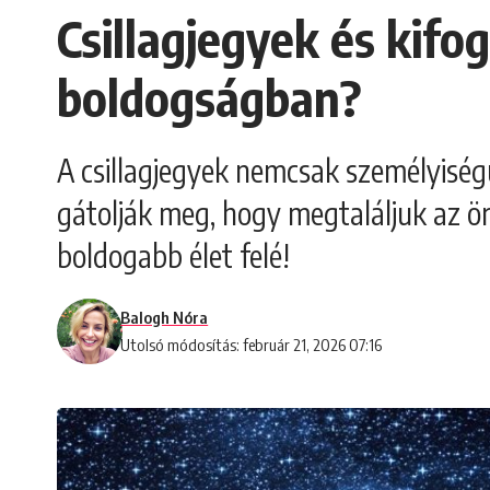
Csillagjegyek és kif
boldogságban?
A csillagjegyek nemcsak személyiség
gátolják meg, hogy megtaláljuk az ör
boldogabb élet felé!
Balogh Nóra
Utolsó módosítás: február 21, 2026 07:16