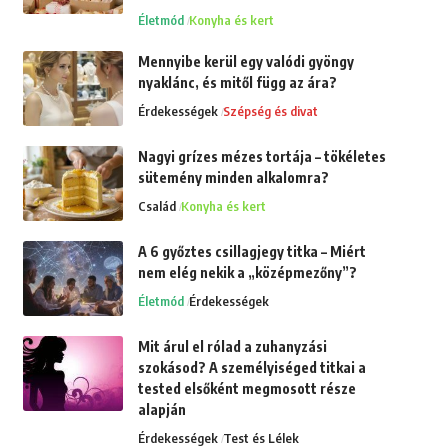
Életmód
Konyha és kert
Mennyibe kerül egy valódi gyöngy
nyaklánc, és mitől függ az ára?
Érdekességek
Szépség és divat
Nagyi grízes mézes tortája – tökéletes
sütemény minden alkalomra?
Család
Konyha és kert
A 6 győztes csillagjegy titka – Miért
nem elég nekik a „középmezőny”?
Életmód
Érdekességek
Mit árul el rólad a zuhanyzási
szokásod? A személyiséged titkai a
tested elsőként megmosott része
alapján
Érdekességek
Test és Lélek