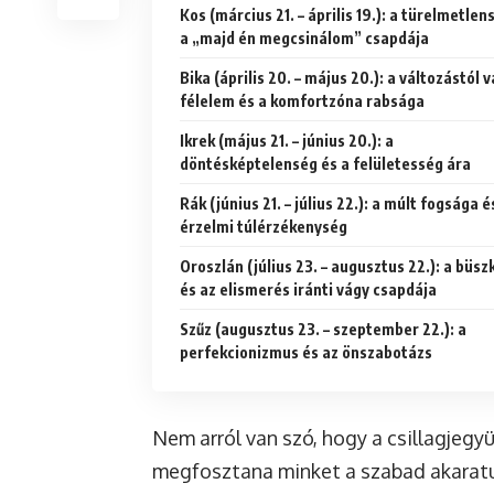
Kos (március 21. – április 19.): a türelmetlen
a „majd én megcsinálom” csapdája
Bika (április 20. – május 20.): a változástól v
félelem és a komfortzóna rabsága
Ikrek (május 21. – június 20.): a
döntésképtelenség és a felületesség ára
Rák (június 21. – július 22.): a múlt fogsága é
érzelmi túlérzékenység
Oroszlán (július 23. – augusztus 22.): a büs
és az elismerés iránti vágy csapdája
Szűz (augusztus 23. – szeptember 22.): a
perfekcionizmus és az önszabotázs
Nem arról van szó, hogy a csillagjegy
megfosztana minket a szabad akaratun