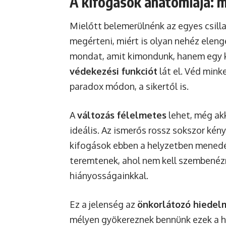
A kifogások anatómiája: 
Mielőtt belemerülnénk az egyes csilla
megérteni, miért is olyan nehéz elen
mondat, amit kimondunk, hanem egy 
védekezési funkciót
lát el. Véd minke
paradox módon, a sikertől is.
A
változás félelmetes
lehet, még akk
ideális. Az ismerős rossz sokszor kén
kifogások ebben a helyzetben menedé
teremtenek, ahol nem kell szembenéznü
hiányosságainkkal.
Ez a jelenség az
önkorlátozó hiedel
mélyen gyökereznek bennünk ezek a h