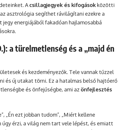
edeteinket. A
csillagjegyek és kifogások
közötti
az asztrológia segíthet rávilágítani ezekre a
t jegy energiájából fakadóan hajlamosabbá
ásokra.
19.): a türelmetlenség és a „majd én
ndületesek és kezdeményezők. Tele vannak tűzzel
ni és új utakat törni. Ez a hatalmas belső hajtóerő
tlenségbe és önfejűségbe, ami az
önfejlesztés
”, „Én ezt jobban tudom”, „Miért kellene
 úgy érzi, a világ nem tart vele lépést, és emiatt