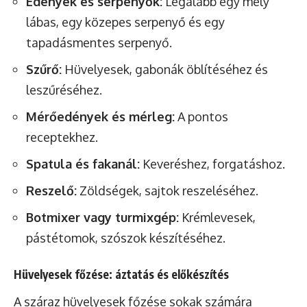
Edények és serpenyők:
Legalább egy mély
lábas, egy közepes serpenyő és egy
tapadásmentes serpenyő.
Szűrő:
Hüvelyesek, gabonák öblítéséhez és
leszűréséhez.
Mérőedények és mérleg:
A pontos
receptekhez.
Spatula és fakanál:
Keveréshez, forgatáshoz.
Reszelő:
Zöldségek, sajtok reszeléséhez.
Botmixer vagy turmixgép:
Krémlevesek,
pástétomok, szószok készítéséhez.
Hüvelyesek főzése: áztatás és előkészítés
A száraz hüvelyesek főzése sokak számára