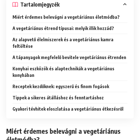
Tartalomjegyzék
Miért érdemes belevágni a vegetáriánus életmódba?
A vegetáriánus étrend típusai: melyik illik hozzád?
Az alapvető élelmiszerek és a vegetáriánus kamra
feltöltése
A tápanyagok megfelelő bevitele vegetáriánus étrenden
Konyhai eszközök és alaptechnikák a vegetáriánus
konyhában
Receptek kezdőknek: egyszerű és finom fogások
Tippek a sikeres átálláshoz és fenntartáshoz
Gyakori tévhitek eloszlatása a vegetáriánus étkezésről
Miért érdemes belevágni a vegetáriánus
életmódba?