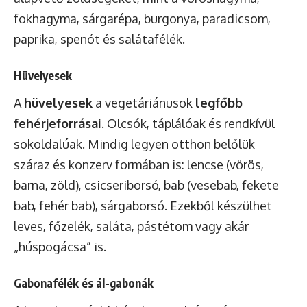
fokhagyma, sárgarépa, burgonya, paradicsom,
paprika, spenót és salátafélék.
Hüvelyesek
A
hüvelyesek
a vegetáriánusok
legfőbb
fehérjeforrásai
. Olcsók, táplálóak és rendkívül
sokoldalúak. Mindig legyen otthon belőlük
száraz és konzerv formában is: lencse (vörös,
barna, zöld), csicseriborsó, bab (vesebab, fekete
bab, fehér bab), sárgaborsó. Ezekből készülhet
leves, főzelék, saláta, pástétom vagy akár
„húspogácsa” is.
Gabonafélék és ál-gabonák