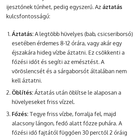
ijesztőnek tűnhet, pedig egyszerű. Az
áztatás
kulcsfontosságú:
Áztatás:
A legtöbb hüvelyes (bab, csicseriborsó)
esetében érdemes 8-12 órára, vagy akár egy
éjszakára hideg vízbe áztatni. Ez csökkenti a
főzési időt és segíti az emésztést. A
vöröslencsét és a sárgaborsót általában nem
kell áztatni.
Öblítés:
Áztatás után öblítse le alaposan a
hüvelyeseket friss vízzel.
Főzés:
Tegye friss vízbe, forralja fel, majd
alacsony lángon, fedő alatt főzze puhára. A
főzési idő fajtától függően 30 perctől 2 óráig