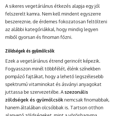
A sikeres vegetáriánus étkezés alapja egy jól
felszerelt kamra. Nem kell mindent egyszerre
beszereznie, de érdemes fokozatosan feltölteni
az alábbi kategóriákkal, hogy mindig legyen
miből gyorsan és finoman főzni.
Zöldségek és gyümölcsök
Ezek a vegetáriánus étrend gerincét képezik.
Fogyasszon minél többfélét, élénk színekben
pompázó fajtákat, hogy a lehető legszélesebb
spektrumú vitaminokat és ásványi anyagokat
juttassa be szervezetébe. A
szezonális
zöldségek és gyümölcsök
nemcsak finomabbak,
hanem általában olcsóbbak is. Tartson otthon
alapvető zöldségeket, mint a vöröshagyma,