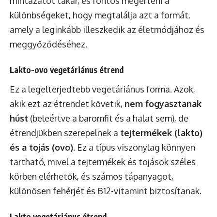
mintázatot takar, és fontos megérteni a
különbségeket, hogy megtalálja azt a formát,
amely a leginkább illeszkedik az életmódjához és
meggyőződéséhez.
Lakto-ovo vegetáriánus étrend
Ez a legelterjedtebb vegetáriánus forma. Azok,
akik ezt az étrendet követik,
nem fogyasztanak
húst
(beleértve a baromfit és a halat sem), de
étrendjükben szerepelnek a
tejtermékek (lakto)
és a tojás (ovo)
. Ez a típus viszonylag könnyen
tartható, mivel a tejtermékek és tojások széles
körben elérhetők, és számos tápanyagot,
különösen fehérjét és B12-vitamint biztosítanak.
Lakto vegetáriánus étrend