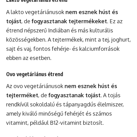
A lakto vegetáriánusok
nem esznek húst és
tojást
, de
fogyasztanak tejtermékeket
. Ez az
étrend népszerű Indiában és más kulturális
közösségekben. A tejtermékek, mint a tej, joghurt,
sajt és vaj, fontos fehérje- és kalciumforrások
ebben az esetben.
Ovo vegetáriánus étrend
Az ovo vegetáriánusok
nem esznek húst és
tejterméket
, de
fogyasztanak tojást
. A tojás
rendkívül sokoldalú és tápanyagdús élelmiszer,
amely kiváló minőségű fehérjét és számos
vitamint, például B12-vitamint biztosít.