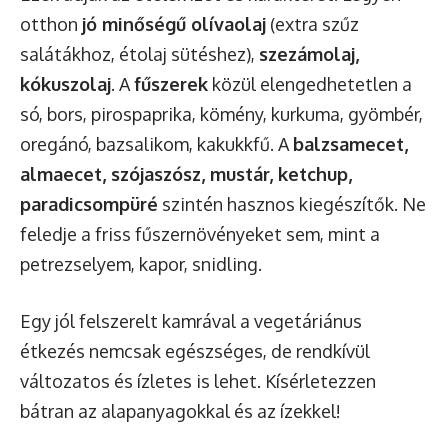
otthon
jó minőségű olívaolaj
(extra szűz
salátákhoz, étolaj sütéshez),
szezámolaj,
kókuszolaj
. A
fűszerek
közül elengedhetetlen a
só, bors, pirospaprika, kömény, kurkuma, gyömbér,
oregánó, bazsalikom, kakukkfű. A
balzsamecet,
almaecet, szójaszósz, mustár, ketchup,
paradicsompüré
szintén hasznos kiegészítők. Ne
feledje a friss fűszernövényeket sem, mint a
petrezselyem, kapor, snidling.
Egy jól felszerelt kamrával a vegetáriánus
étkezés nemcsak egészséges, de rendkívül
változatos és ízletes is lehet. Kísérletezzen
bátran az alapanyagokkal és az ízekkel!