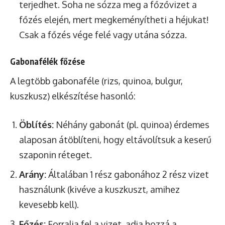
terjedhet. Soha ne sózza meg a főzővizet a
főzés elején, mert megkeményítheti a héjukat!
Csak a főzés vége felé vagy utána sózza.
Gabonafélék főzése
A legtöbb gabonaféle (rizs, quinoa, bulgur,
kuszkusz) elkészítése hasonló:
Öblítés:
Néhány gabonát (pl. quinoa) érdemes
alaposan átöblíteni, hogy eltávolítsuk a keserű
szaponin réteget.
Arány:
Általában 1 rész gabonához 2 rész vizet
használunk (kivéve a kuszkuszt, amihez
kevesebb kell).
Főzés:
Forralja fel a vizet, adja hozzá a