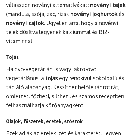
válasszon növényi alternatívákat:
növényi tejek
(mandula, szója, zab, rizs),
növényi joghurtok
és
növényi sajtok
. Ügyeljen arra, hogy a növényi
tejek dúsítva legyenek kalciummal és B12-
vitaminnal.
Tojás
Ha ovo-vegetáriánus vagy lakto-ovo
vegetáriánus, a
tojás
egy rendkívül sokoldalú és
tápláló alapanyag. Készíthet belőle rántottát,
omlettet, főzheti, sütheti, és számos receptben
felhasználhatja kötőanyagként.
Olajok, fűszerek, ecetek, szószok
Ezek adják az ételek ízét és karakterét. Legyen