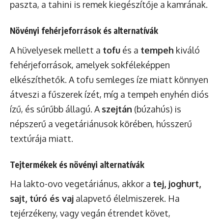
paszta, a tahini is remek kiegészítője a kamrának.
Növényi fehérjeforrások és alternatívák
A hüvelyesek mellett a
tofu
és a
tempeh
kiváló
fehérjeforrások, amelyek sokféleképpen
elkészíthetők. A tofu semleges íze miatt könnyen
átveszi a fűszerek ízét, míg a tempeh enyhén diós
ízű, és sűrűbb állagú. A
szejtán
(búzahús) is
népszerű a vegetáriánusok körében, hússzerű
textúrája miatt.
Tejtermékek és növényi alternatívák
Ha lakto-ovo vegetáriánus, akkor a
tej, joghurt,
sajt, túró és vaj
alapvető élelmiszerek. Ha
tejérzékeny, vagy vegán étrendet követ,