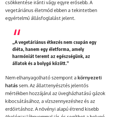
csökkentése iránti vágy egyre erősebb. A
vegetáriánus életmód ebben a tekintetben
egyértelmű állásfoglalást jelent.
„A vegetáriánus étkezés nem csupán egy
diéta, hanem egy életforma, amely
harmóniát teremt az egészségünk, az
állatok és a bolygó között.”
Nem elhanyagolható szempont a
környezeti
hatás
sem. Az állattenyésztés jelentős
mértékben hozzájárul az üvegházhatású gázok
kibocsátásához, a vízszennyezéshez és az
erdőirtáshoz. A növényi alapú étrend kisebb
ökológiai lábnyommal jár, és segíthet a bolygó