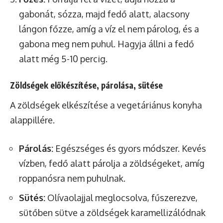
gabonát, sózza, majd fedő alatt, alacsony
lángon főzze, amíg a víz el nem párolog, és a
gabona meg nem puhul. Hagyja állni a fedő
alatt még 5-10 percig.
Zöldségek előkészítése, párolása, sütése
A zöldségek elkészítése a vegetáriánus konyha
alappillére.
Párolás:
Egészséges és gyors módszer. Kevés
vízben, fedő alatt párolja a zöldségeket, amíg
roppanósra nem puhulnak.
Sütés:
Olívaolajjal meglocsolva, fűszerezve,
sütőben sütve a zöldségek karamellizálódnak