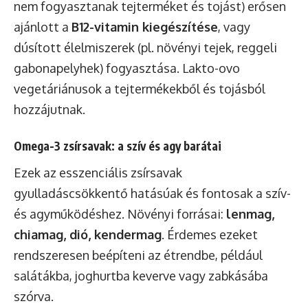
nem fogyasztanak tejterméket és tojást) erősen
ajánlott a
B12-vitamin kiegészítése
, vagy
dúsított élelmiszerek (pl. növényi tejek, reggeli
gabonapelyhek) fogyasztása. Lakto-ovo
vegetáriánusok a tejtermékekből és tojásból
hozzájutnak.
Omega-3 zsírsavak: a szív és agy barátai
Ezek az esszenciális zsírsavak
gyulladáscsökkentő hatásúak és fontosak a szív-
és agyműködéshez. Növényi forrásai:
lenmag,
chiamag, dió, kendermag
. Érdemes ezeket
rendszeresen beépíteni az étrendbe, például
salátákba, joghurtba keverve vagy zabkásába
szórva.