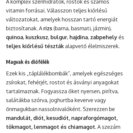
A komplex szénhidrátok, rostok és számos
vitamin forrásai. Válasszon teljes kiőrlésű
változatokat, amelyek hosszan tartó energiát
biztosítanak. A
rizs
(barna, basmati, jázmin),
quinoa
,
kuszkusz
,
bulgur
,
hajdina
,
zabpehely
és
teljes kiőrlésű tészták
alapvető élelmiszerek.
Magvak és diófélék
Ezek kis „táplálékbombák”, amelyek egészséges
zsírokat, fehérjét, rostot és ásványi anyagokat
tartalmaznak. Fogyassza őket nyersen, pirítva,
salátákba szórva, joghurtba keverve vagy
önmagukban nassolnivalóként. Szerezzen be
mandulát, diót, kesudiót, napraforgómagot,
tökmagot, lenmagot és chiamagot
. A szezám