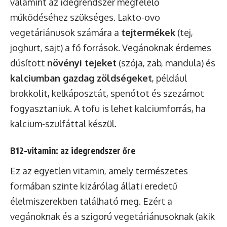
valamint az idegrendszer megfelelő
működéséhez szükséges. Lakto-ovo
vegetáriánusok számára a
tejtermékek
(tej,
joghurt, sajt) a fő források. Vegánoknak érdemes
dúsított
növényi tejeket
(szója, zab, mandula) és
kalciumban gazdag zöldségeket
, például
brokkolit, kelkáposztát, spenótot és szezámot
fogyasztaniuk. A tofu is lehet kalciumforrás, ha
kalcium-szulfáttal készül.
B12-vitamin: az idegrendszer őre
Ez az egyetlen vitamin, amely természetes
formában szinte kizárólag állati eredetű
élelmiszerekben található meg. Ezért a
vegánoknak és a szigorú vegetáriánusoknak (akik