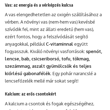
Vas: az energia és a vérképzés kulcsa
A vas elengedhetetlen az oxigén szállításához a
vérben. A növényi vas (nem-hem vas) kevésbé
szívódik fel, mint az állati eredetű (hem vas),
ezért fontos, hogy a felszívódását segítő
anyagokkal, például
C-vitaminnal
együtt
fogyasszuk. Kiváló növényi vasforrások:
spenót,
lencse, bab, csicseriborsó, tofu, tökmag,
szezámmag, aszalt gyümölcsök és teljes
kiőrlésű gabonafélék
. Egy pohár narancslé a
lencsefőzelék mellé már sokat segít!
Kalcium: az erős csontokért
A kalcium a csontok és fogak egészségéhez,