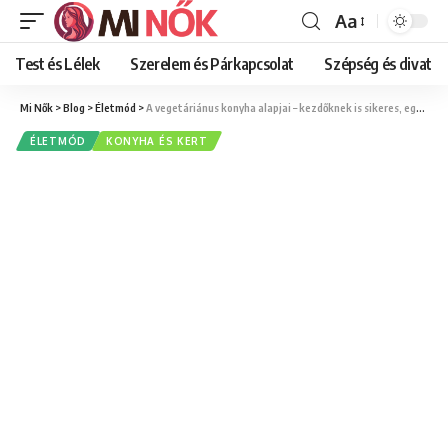
Aa
Font
Resizer
Test és Lélek
Szerelem és Párkapcsolat
Szépség és divat
Mi Nők
>
Blog
>
Életmód
>
A vegetáriánus konyha alapjai – kezdőknek is sikeres, egyszerű és finom receptek
ÉLETMÓD
KONYHA ÉS KERT