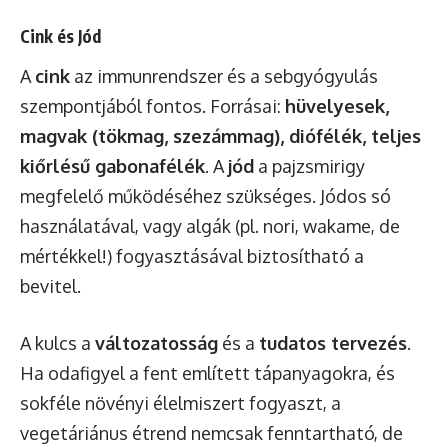
Cink és Jód
A
cink
az immunrendszer és a sebgyógyulás
szempontjából fontos. Forrásai:
hüvelyesek,
magvak (tökmag, szezámmag), diófélék, teljes
kiőrlésű gabonafélék
. A
jód
a pajzsmirigy
megfelelő működéséhez szükséges. Jódos só
használatával, vagy algák (pl. nori, wakame, de
mértékkel!) fogyasztásával biztosítható a
bevitel.
A kulcs a
változatosság
és a
tudatos tervezés
.
Ha odafigyel a fent említett tápanyagokra, és
sokféle növényi élelmiszert fogyaszt, a
vegetáriánus étrend nemcsak fenntartható, de