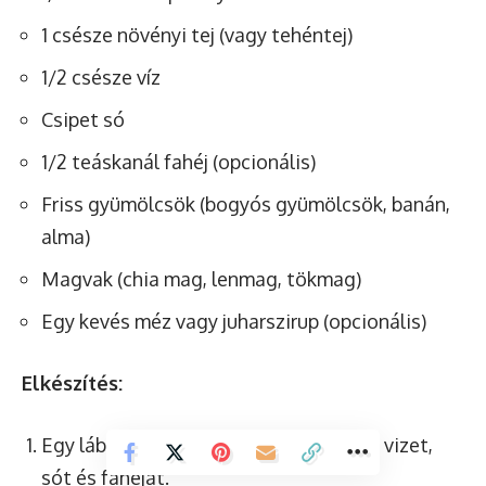
1 csésze növényi tej (vagy tehéntej)
1/2 csésze víz
Csipet só
1/2 teáskanál fahéj (opcionális)
Friss gyümölcsök (bogyós gyümölcsök, banán,
alma)
Magvak (chia mag, lenmag, tökmag)
Egy kevés méz vagy juharszirup (opcionális)
Elkészítés:
Egy lábasba tegye a zabpelyhet, tejet, vizet,
sót és fahéjat.