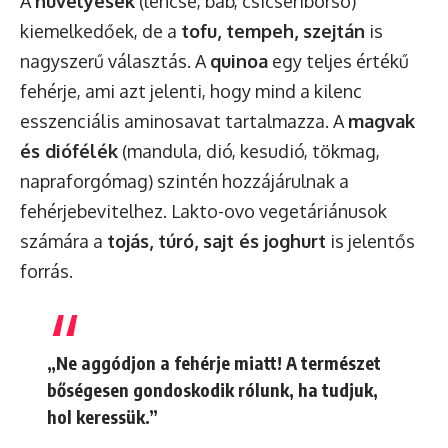
A
hüvelyesek
(lencse, bab, csicseriborsó)
kiemelkedőek, de a
tofu, tempeh, szejtán
is
nagyszerű választás. A
quinoa
egy teljes értékű
fehérje, ami azt jelenti, hogy mind a kilenc
esszenciális aminosavat tartalmazza. A
magvak
és diófélék
(mandula, dió, kesudió, tökmag,
napraforgómag) szintén hozzájárulnak a
fehérjebevitelhez. Lakto-ovo vegetáriánusok
számára a
tojás, túró, sajt és joghurt
is jelentős
forrás.
„Ne aggódjon a fehérje miatt! A természet
bőségesen gondoskodik rólunk, ha tudjuk,
hol keressük.”