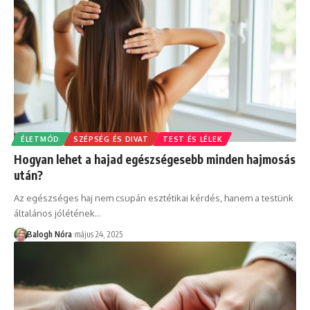
ÉLETMÓD
SZÉPSÉG ÉS DIVAT
TEST ÉS LÉLEK
Hogyan lehet a hajad egészségesebb minden hajmosás
után?
Az egészséges haj nem csupán esztétikai kérdés, hanem a testünk
általános jólétének
…
Balogh Nóra
május 24, 2025