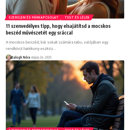
SZERELEM ÉS PÁRKAPCSOLAT
TEST ÉS LÉLEK
11 szenvedélyes tipp, hogy elsajátítsd a mocskos
beszéd művészetét egy sráccal
A mocskos beszéd, bár sokak számára tabu, valójában egy
rendkívül hatékony eszköz
…
Balogh Nóra
május 24, 2025