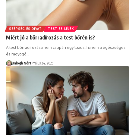
SZÉPSÉG ÉS DIVAT
TEST ÉS LÉLEK
Miért jó a bőrradírozás a test bőrén is?
A test bőrradírozása nem csupán egy luxus, hanem a egészséges
és ragyogó
…
Balogh Nóra
május 24, 2025