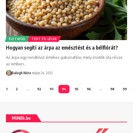
ÉLETMÓD
TEST ÉS LÉLEK
Hogyan segíti az árpa az emésztést és a bélflórát?
Az árpa egy rendkívül értékes gabonaféle, mely ősidők óta része
az emberi
…
Balogh Nóra
május 24, 2025
1
2
…
92
93
94
95
96
…
98
99
MiNők.hu