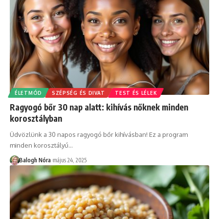
ÉLETMÓD
SZÉPSÉG ÉS DIVAT
TEST ÉS LÉLEK
Ragyogó bőr 30 nap alatt: kihívás nőknek minden
korosztályban
Üdvözlünk a 30 napos ragyogó bőr kihívásban! Ez a program
minden korosztályú
…
Balogh Nóra
május 24, 2025