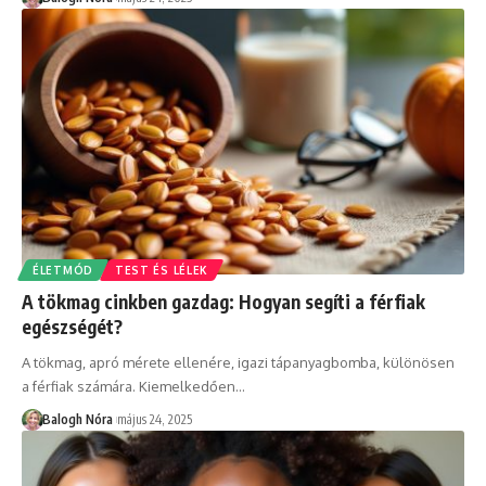
ÉLETMÓD
TEST ÉS LÉLEK
A tökmag cinkben gazdag: Hogyan segíti a férfiak
egészségét?
A tökmag, apró mérete ellenére, igazi tápanyagbomba, különösen
a férfiak számára. Kiemelkedően
…
Balogh Nóra
május 24, 2025