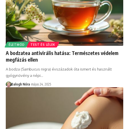
ÉLETMÓD
TEST ÉS LÉLEK
A bodzatea antivirális hatása: Természetes védelem
megfázás ellen
A bodza (Sambucus nigra) évszázadok óta ismert és használt
gyógynövény a népi
…
Balogh Nóra
május 24, 2025