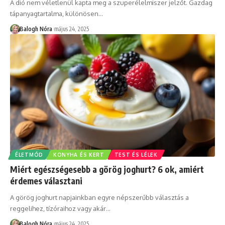
A dió nem véletlenül kapta meg a szuperélelmiszer jelzőt. Gazdag
tápanyagtartalma, különösen
…
Balogh Nóra
május 24, 2025
ÉLETMÓD
KONYHA ÉS KERT
TEST ÉS LÉLEK
Miért egészségesebb a görög joghurt? 6 ok, amiért
érdemes választani
A görög joghurt napjainkban egyre népszerűbb választás a
reggelihez, tízóraihoz vagy akár
…
Balogh Nóra
május 24, 2025