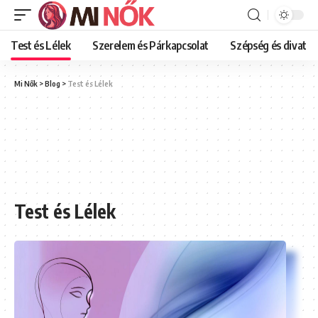
Test és Lélek
Szerelem és Párkapcsolat
Szépség és divat
Mi Nők
>
Blog
>
Test és Lélek
Test és Lélek