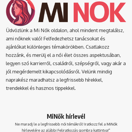
Üdvözlünk a Mi Nők oldalon, ahol mindent megtalálsz,
ami nőknek való! Felfedezhetsz tanácsokat és
ajánlókat különleges témakörökben. Csatlakozz
hozzánk, és merülj el a női élet összes aspektusában,
legyen szó karrierről, családról, szépségről, vagy akár a
jól megérdemelt kikapcsolódásról. Velünk mindig
naprakész maradhatsz a legfrissebb hírekkel,
trendekkel és hasznos tippekkel.
MiNők hírlevél
Ne maradj le a legfrissebb női témákról! Iratkozz fel a MiNők
hírlevelére az alábbi Feliratkozás gombra kattintva!"