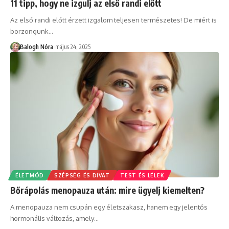
11 tipp, hogy ne izgulj az első randi előtt
Az első randi előtt érzett izgalom teljesen természetes! De miért is
borzongunk
…
Balogh Nóra
május 24, 2025
ÉLETMÓD
SZÉPSÉG ÉS DIVAT
TEST ÉS LÉLEK
Bőrápolás menopauza után: mire ügyelj kiemelten?
A menopauza nem csupán egy életszakasz, hanem egy jelentős
hormonális változás, amely
…