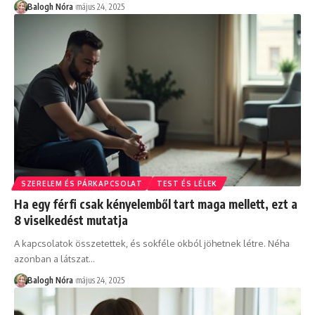
Balogh Nóra
május 24, 2025
SZERELEM ÉS PÁRKAPCSOLAT
TEST ÉS LÉLEK
Ha egy férfi csak kényelemből tart maga mellett, ezt a
8 viselkedést mutatja
A kapcsolatok összetettek, és sokféle okból jöhetnek létre. Néha
azonban a látszat
…
Balogh Nóra
május 24, 2025