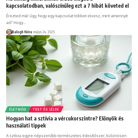
kapcsolatodban, valószínűleg ezt a 7 hibát követed el
Érezted már úgy, hogy egy kapcsolat többet elvesz, mint amennyit
ad? Hogy
…
Balogh Nóra
május 24, 2025
ÉLETMÓD
TEST ÉS LÉLEK
Hogyan hat a sztívia a vércukorszintre? Előnyök és
használati tippek
A sztívia egyre népszerűbb természetes édesítőszer, különösen