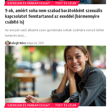
SZERELEM ÉS PÁRKAPCSOLAT
TEST ÉS LÉLEK
9 ok, amiért soha nem szabad barátokként szexuális
kapcsolatot fenntartanod az exeddel (bármennyire
csábító is)
Az exszel való alkalmi szex gondolata sokak számára vonzó lehet.
Ismerős test,
…
Balogh Nóra
május 24, 2025
SZERELEM ÉS PÁRKAPCSOLAT
TEST ÉS LÉLEK