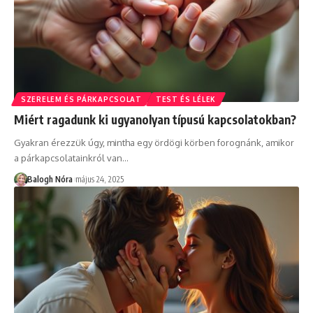
SZERELEM ÉS PÁRKAPCSOLAT
TEST ÉS LÉLEK
Miért ragadunk ki ugyanolyan típusú kapcsolatokban?
Gyakran érezzük úgy, mintha egy ördögi körben forognánk, amikor
a párkapcsolatainkról van
…
Balogh Nóra
május 24, 2025