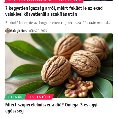
SZERELEM ÉS PÁRKAPCSOLAT
TEST ÉS LÉLEK
7 kegyetlen igazság arról, miért feküdt le az exed
valakivel közvetlenül a szakítás után
Sokkoló lehet, de az, hogy az exed rögtön a szakítás után mással
…
Balogh Nóra
május 24, 2025
ÉLETMÓD
TEST ÉS LÉLEK
Miért szuperélelmiszer a dió? Omega-3 és agyi
egészség