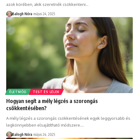
azok körében, akik szeretnék csökkenteni
…
Balogh Nóra
május 24, 2025
ÉLETMÓD
TEST ÉS LÉLEK
Hogyan segít a mély légzés a szorongás
csökkentésében?
A mély légzés a szorongás csökkentésének egyik leggyorsabb és
legkönnyebben elsajátítható módszere.
…
Balogh Nóra
május 24, 2025