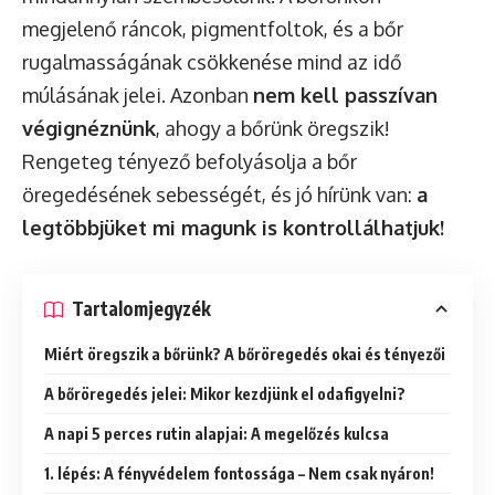
megjelenő ráncok, pigmentfoltok, és a bőr
rugalmasságának csökkenése mind az idő
múlásának jelei. Azonban
nem kell passzívan
végignéznünk
, ahogy a bőrünk öregszik!
Rengeteg tényező befolyásolja a bőr
öregedésének sebességét, és jó hírünk van:
a
legtöbbjüket mi magunk is kontrollálhatjuk!
Tartalomjegyzék
Miért öregszik a bőrünk? A bőröregedés okai és tényezői
A bőröregedés jelei: Mikor kezdjünk el odafigyelni?
A napi 5 perces rutin alapjai: A megelőzés kulcsa
1. lépés: A fényvédelem fontossága – Nem csak nyáron!