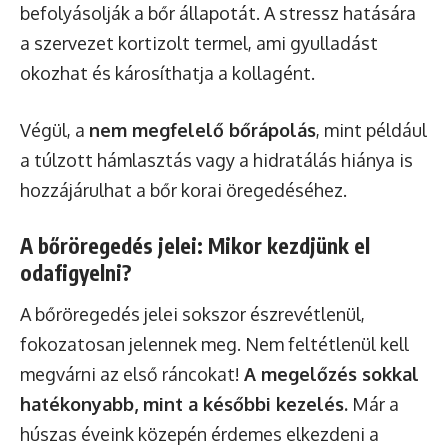
befolyásolják a bőr állapotát. A stressz hatására
a szervezet kortizolt termel, ami gyulladást
okozhat és károsíthatja a kollagént.
Végül, a
nem megfelelő bőrápolás
, mint például
a túlzott hámlasztás vagy a hidratálás hiánya is
hozzájárulhat a bőr korai öregedéséhez.
A bőröregedés jelei: Mikor kezdjünk el
odafigyelni?
A bőröregedés jelei sokszor észrevétlenül,
fokozatosan jelennek meg. Nem feltétlenül kell
megvárni az első ráncokat!
A megelőzés sokkal
hatékonyabb, mint a későbbi kezelés.
Már a
húszas éveink közepén érdemes elkezdeni a