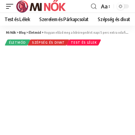
Aa
Font
Resizer
Test és Lélek
Szerelem és Párkapcsolat
Szépség és divat
Mi Nők
>
Blog
>
Életmód
>
Hogyan előzd meg a bőröregedést napi 5 perc extra odafigyeléssel?
ÉLETMÓD
SZÉPSÉG ÉS DIVAT
TEST ÉS LÉLEK