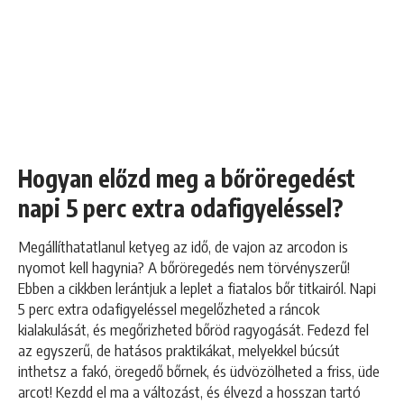
Hogyan előzd meg a bőröregedést
napi 5 perc extra odafigyeléssel?
Megállíthatatlanul ketyeg az idő, de vajon az arcodon is
nyomot kell hagynia? A bőröregedés nem törvényszerű!
Ebben a cikkben lerántjuk a leplet a fiatalos bőr titkairól. Napi
5 perc extra odafigyeléssel megelőzheted a ráncok
kialakulását, és megőrizheted bőröd ragyogását. Fedezd fel
az egyszerű, de hatásos praktikákat, melyekkel búcsút
inthetsz a fakó, öregedő bőrnek, és üdvözölheted a friss, üde
arcot! Kezdd el ma a változást, és élvezd a hosszan tartó