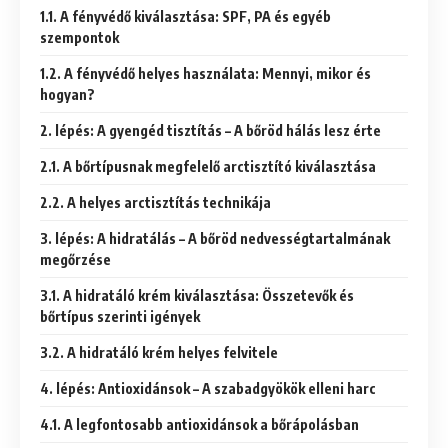
1.1. A fényvédő kiválasztása: SPF, PA és egyéb
szempontok
1.2. A fényvédő helyes használata: Mennyi, mikor és
hogyan?
2. lépés: A gyengéd tisztítás – A bőröd hálás lesz érte
2.1. A bőrtípusnak megfelelő arctisztító kiválasztása
2.2. A helyes arctisztítás technikája
3. lépés: A hidratálás – A bőröd nedvességtartalmának
megőrzése
3.1. A hidratáló krém kiválasztása: Összetevők és
bőrtípus szerinti igények
3.2. A hidratáló krém helyes felvitele
4. lépés: Antioxidánsok – A szabadgyökök elleni harc
4.1. A legfontosabb antioxidánsok a bőrápolásban