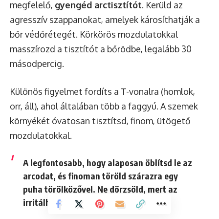
megfelelő,
gyengéd arctisztítót
. Kerüld az
agresszív szappanokat, amelyek károsíthatják a
bőr védőrétegét. Körkörös mozdulatokkal
masszírozd a tisztítót a bőrödbe, legalább 30
másodpercig.
Különös figyelmet fordíts a T-vonalra (homlok,
orr, áll), ahol általában több a faggyú. A szemek
környékét óvatosan tisztítsd, finom, ütögető
mozdulatokkal.
A
legfontosabb
, hogy alaposan öblítsd le az
arcodat, és finoman töröld szárazra egy
puha törölközővel. Ne dörzsöld, mert az
irritálhatja a bőrt!