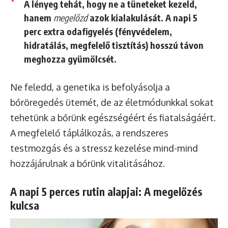
A lényeg tehát, hogy ne a tüneteket kezeld,
hanem
megelőzd
azok kialakulását. A napi 5
perc extra odafigyelés (fényvédelem,
hidratálás, megfelelő tisztítás) hosszú távon
meghozza gyümölcsét.
Ne feledd, a genetika is befolyásolja a
bőröregedés ütemét, de az életmódunkkal sokat
tehetünk a bőrünk egészségéért és fiatalságáért.
A megfelelő táplálkozás, a rendszeres
testmozgás és a stressz kezelése mind-mind
hozzájárulnak a bőrünk vitalitásához.
A napi 5 perces rutin alapjai: A megelőzés
kulcsa