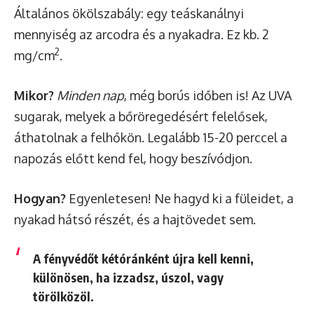
Általános ökölszabály: egy teáskanálnyi
mennyiség az arcodra és a nyakadra. Ez kb. 2
2
mg/cm
.
Mikor?
Minden nap
, még borús időben is! Az UVA
sugarak, melyek a bőröregedésért felelősek,
áthatolnak a felhőkön. Legalább 15-20 perccel a
napozás előtt kend fel, hogy beszívódjon.
Hogyan?
Egyenletesen! Ne hagyd ki a füleidet, a
nyakad hátsó részét, és a hajtövedet sem.
A fényvédőt
kétóránként újra kell kenni
,
különösen, ha izzadsz, úszol, vagy
törölközöl.