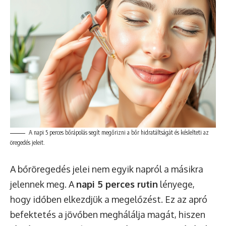
A napi 5 perces bőrápolás segít megőrizni a bőr hidratáltságát és késlelteti az
öregedés jeleit.
A bőröregedés jelei nem egyik napról a másikra
jelennek meg. A
napi 5 perces rutin
lényege,
hogy időben elkezdjük a megelőzést. Ez az apró
befektetés a jövőben meghálálja magát, hiszen