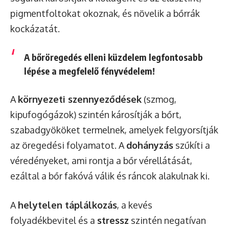
pigmentfoltokat okoznak, és növelik a bőrrák
kockázatát.
A bőröregedés elleni küzdelem legfontosabb
lépése a megfelelő fényvédelem!
A
környezeti szennyeződések
(szmog,
kipufogógázok) szintén károsítják a bőrt,
szabadgyököket termelnek, amelyek felgyorsítják
az öregedési folyamatot. A
dohányzás
szűkíti a
véredényeket, ami rontja a bőr vérellátását,
ezáltal a bőr fakóvá válik és ráncok alakulnak ki.
A
helytelen táplálkozás
, a kevés
folyadékbevitel és a
stressz
szintén negatívan