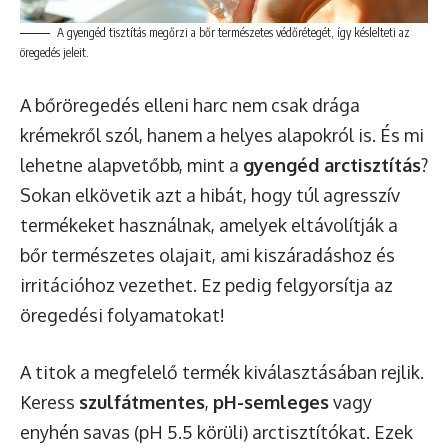
A gyengéd tisztítás megőrzi a bőr természetes védőrétegét, így késlelteti az
öregedés jeleit.
A bőröregedés elleni harc nem csak drága
krémekről szól, hanem a helyes alapokról is. És mi
lehetne alapvetőbb, mint a
gyengéd arctisztítás
?
Sokan elkövetik azt a hibát, hogy túl agresszív
termékeket használnak, amelyek eltávolítják a
bőr természetes olajait, ami kiszáradáshoz és
irritációhoz vezethet. Ez pedig felgyorsítja az
öregedési folyamatokat!
A titok a megfelelő termék kiválasztásában rejlik.
Keress
szulfátmentes
,
pH-semleges
vagy
enyhén savas (pH 5.5 körüli) arctisztítókat. Ezek