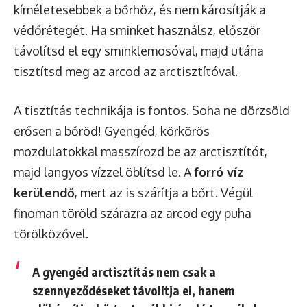
kíméletesebbek a bőrhöz, és nem károsítják a
védőrétegét. Ha sminket használsz, először
távolítsd el egy sminklemosóval, majd utána
tisztítsd meg az arcod az arctisztítóval.
A tisztítás technikája is fontos. Soha ne dörzsöld
erősen a bőröd! Gyengéd, körkörös
mozdulatokkal masszírozd be az arctisztítót,
majd langyos vízzel öblítsd le. A
forró víz
kerülendő
, mert az is szárítja a bőrt. Végül
finoman töröld szárazra az arcod egy puha
törölközővel.
A gyengéd arctisztítás nem csak a
szennyeződéseket távolítja el, hanem