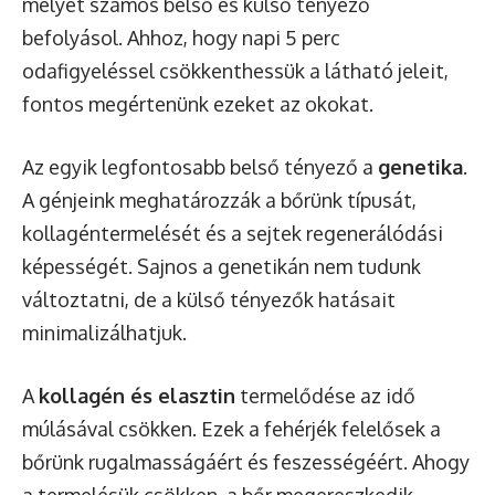
melyet számos belső és külső tényező
befolyásol. Ahhoz, hogy napi 5 perc
odafigyeléssel csökkenthessük a látható jeleit,
fontos megértenünk ezeket az okokat.
Az egyik legfontosabb belső tényező a
genetika
.
A génjeink meghatározzák a bőrünk típusát,
kollagéntermelését és a sejtek regenerálódási
képességét. Sajnos a genetikán nem tudunk
változtatni, de a külső tényezők hatásait
minimalizálhatjuk.
A
kollagén és elasztin
termelődése az idő
múlásával csökken. Ezek a fehérjék felelősek a
bőrünk rugalmasságáért és feszességéért. Ahogy