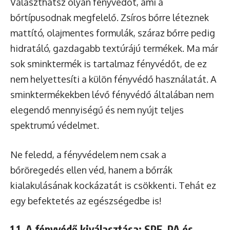
Választhatsz olyan fényvédőt, ami a
bőrtípusodnak megfelelő. Zsíros bőrre léteznek
mattító, olajmentes formulák, száraz bőrre pedig
hidratáló, gazdagabb textúrájú termékek. Ma már
sok sminktermék is tartalmaz fényvédőt, de ez
nem helyettesíti a külön fényvédő használatát. A
sminktermékekben lévő fényvédő általában nem
elegendő mennyiségű és nem nyújt teljes
spektrumú védelmet.
Ne feledd, a fényvédelem nem csak a
bőröregedés ellen véd, hanem a bőrrák
kialakulásának kockázatát is csökkenti. Tehát ez
egy befektetés az egészségedbe is!
1.1. A fényvédő kiválasztása: SPF, PA és