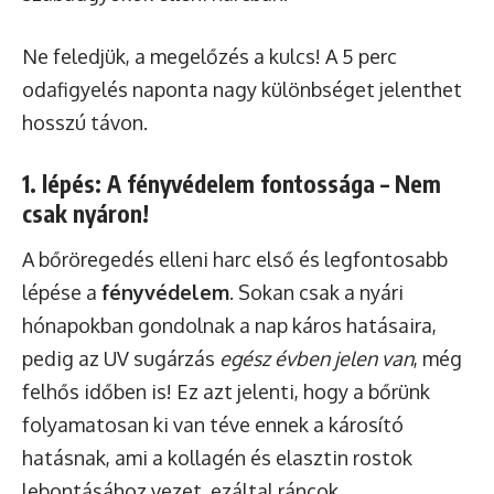
Ne feledjük, a megelőzés a kulcs! A 5 perc
odafigyelés naponta nagy különbséget jelenthet
hosszú távon.
1. lépés: A fényvédelem fontossága – Nem
csak nyáron!
A bőröregedés elleni harc első és legfontosabb
lépése a
fényvédelem
. Sokan csak a nyári
hónapokban gondolnak a nap káros hatásaira,
pedig az UV sugárzás
egész évben jelen van
, még
felhős időben is! Ez azt jelenti, hogy a bőrünk
folyamatosan ki van téve ennek a károsító
hatásnak, ami a kollagén és elasztin rostok
lebontásához vezet, ezáltal ráncok,