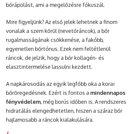
bőrápolást, ami a megelőzésre fókuszál.
Mire figyeljünk? Az első jelek lehetnek a finom
vonalak a szem körül (nevetőráncok), a bőr
rugalmasságának csökkenése, a fakóbb,
egyenetlen bőrtónus. Ezek nem feltétlenül
ráncok, de jelzik, hogy a bőr kollagén- és
elasztintermelése lassulni kezdett.
A napkárosodás az egyik legfőbb oka a korai
bőröregedésnek. Ezért is fontos a
mindennapos
fényvédelem
, még borús időben is. A rendszeres
hidratálás elengedhetetlen, hiszen a száraz bőr
hajlamosabb a ráncok kialakulására.