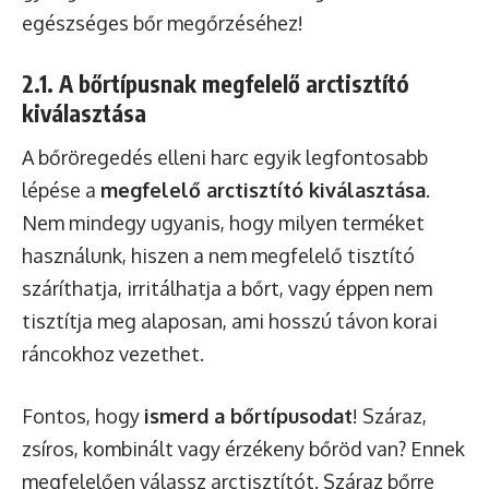
egészséges bőr megőrzéséhez!
2.1. A bőrtípusnak megfelelő arctisztító
kiválasztása
A bőröregedés elleni harc egyik legfontosabb
lépése a
megfelelő arctisztító kiválasztása
.
Nem mindegy ugyanis, hogy milyen terméket
használunk, hiszen a nem megfelelő tisztító
száríthatja, irritálhatja a bőrt, vagy éppen nem
tisztítja meg alaposan, ami hosszú távon korai
ráncokhoz vezethet.
Fontos, hogy
ismerd a bőrtípusodat
! Száraz,
zsíros, kombinált vagy érzékeny bőröd van? Ennek
megfelelően válassz arctisztítót. Száraz bőrre