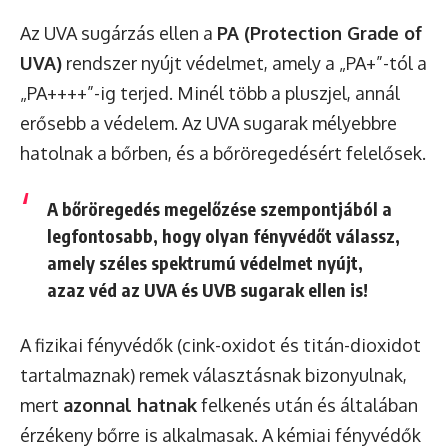
Az UVA sugárzás ellen a
PA (Protection Grade of
UVA)
rendszer nyújt védelmet, amely a „PA+”-tól a
„PA++++”-ig terjed. Minél több a pluszjel, annál
erősebb a védelem. Az UVA sugarak mélyebbre
hatolnak a bőrben, és a bőröregedésért felelősek.
A bőröregedés megelőzése szempontjából a
legfontosabb, hogy olyan fényvédőt válassz,
amely
széles spektrumú védelmet nyújt
,
azaz véd az UVA és UVB sugarak ellen is!
A fizikai fényvédők (cink-oxidot és titán-dioxidot
tartalmaznak) remek választásnak bizonyulnak,
mert
azonnal hatnak
felkenés után és általában
érzékeny bőrre is alkalmasak. A kémiai fényvédők