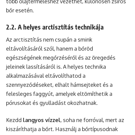
több olajtermeléshez vezethet, különösen zsíros
bőr esetén.
2.2. A helyes arctisztítás technikája
Az arctisztítás nem csupán a smink
eltávolításáról szól, hanem a bőröd
egészségének megőrzéséről és az öregedés
jeleinek lassításáról is. A helyes technika
alkalmazásával eltávolíthatod a
szennyeződéseket, elhalt hámsejteket és a
felesleges faggyút, amelyek eltömíthetik a
pórusokat és gyulladást okozhatnak.
Kezdd
langyos vízzel
, soha ne forróval, mert az
kiszáríthatja a bőrt. Használj a bőrtípusodnak