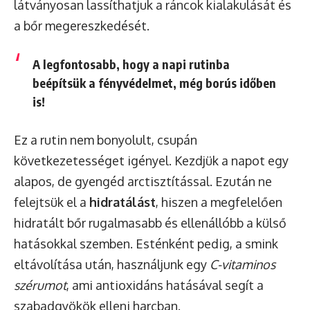
látványosan lassíthatjuk a ráncok kialakulását és
a bőr megereszkedését.
A legfontosabb, hogy a napi rutinba
beépítsük a
fényvédelmet
, még borús időben
is!
Ez a rutin nem bonyolult, csupán
következetességet igényel. Kezdjük a napot egy
alapos, de gyengéd arctisztítással. Ezután ne
felejtsük el a
hidratálást
, hiszen a megfelelően
hidratált bőr rugalmasabb és ellenállóbb a külső
hatásokkal szemben. Esténként pedig, a smink
eltávolítása után, használjunk egy
C-vitaminos
szérumot
, ami antioxidáns hatásával segít a
szabadgyökök elleni harcban.