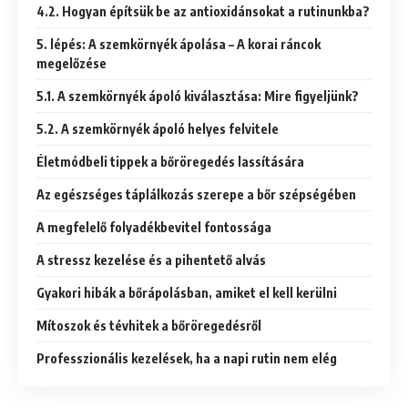
4.2. Hogyan építsük be az antioxidánsokat a rutinunkba?
5. lépés: A szemkörnyék ápolása – A korai ráncok
megelőzése
5.1. A szemkörnyék ápoló kiválasztása: Mire figyeljünk?
5.2. A szemkörnyék ápoló helyes felvitele
Életmódbeli tippek a bőröregedés lassítására
Az egészséges táplálkozás szerepe a bőr szépségében
A megfelelő folyadékbevitel fontossága
A stressz kezelése és a pihentető alvás
Gyakori hibák a bőrápolásban, amiket el kell kerülni
Mítoszok és tévhitek a bőröregedésről
Professzionális kezelések, ha a napi rutin nem elég