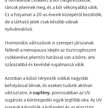
a termelésük csökken, a bőr megereszkedik,
ráncok jelennek meg, és a bőr vékonyabbá válik.
Ez a folyamat a 20-as éveink közepétől kezdődik,
de a látható jelek csak később válnak
nyilvánvalóvá.
Hormonális változások is szerepet játszanak.
Nőknél a menopauza idején az ösztrogénszint
csökkenése jelentős hatással van a bőrre, ami
szárazabbá és kevésbé rugalmassá válik.
Azonban a külső tényezők sokkal nagyobb
befolyással bírnak, és ezeken tudunk aktívan
változtatni. A
napfény
, pontosabban az UV
sugárzás a bőröregedés egyik legfőbb oka. Az UV
sugarak károsítják a kollagént és az elasztint,