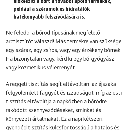
előkészíti a bőrt a további ápoló termékek,
például a szérumok és hidratálók
hatékonyabb felszívódására is.
Ne feledd, a bőröd típusának megfelelő
arctisztítót válaszd! Más termékre van szüksége
egy száraz, egy zsíros, vagy egy érzékeny bőrnek.
Ha bizonytalan vagy, kérd ki egy bőrgyógyász
vagy kozmetikus véleményét.
A reggeli tisztítás segít eltávolítani az éjszaka
felgyülemlett faggyút és izzadságot, míg az esti
tisztítás eltávolítja a napközben a bőrödre
rakódott szennyeződéseket, sminket és
környezeti ártalmakat. Ez a napi kétszeri,
gyengéd tisztítás kulcsfontosságú a fiatalos és