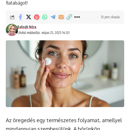
fiatalságot!
35 perc olvasás
Balogh Nóra
Utolsó módosítás: május 25, 2025 14:03
Az öregedés egy természetes folyamat, amellyel
mindannyian szembesülünk. A bőrünkön