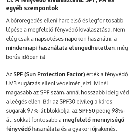
egyéb szempontok
A bőröregedés elleni harc első és legfontosabb
lépése a megfelelő fényvédő kiválasztása. Nem
elég csak a napsütéses napokon használni, a
mindennapi használata elengedhetetlen
, még
borús időben is!
Az
SPF (Sun Protection Factor)
érték a fényvédő
UVB sugárzás elleni védelmét jelzi. Minél
magasabb az SPF szám, annál hosszabb ideig véd
a leégés ellen. Bár az SPF30 elvileg a káros
sugarak 97%-át blokkolja, az
SPF50
pedig 98%-
át, sokkal fontosabb a
megfelelő mennyiségű
fényvédő
használata és a gyakori újrakenés.