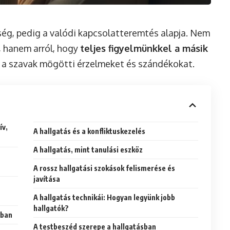
ség, pedig a valódi kapcsolatteremtés alapja. Nem
, hanem arról, hogy
teljes figyelmünkkel a másik
 a szavak mögötti érzelmeket és szándékokat.
ív,
A hallgatás és a konfliktuskezelés
A hallgatás, mint tanulási eszköz
A rossz hallgatási szokások felismerése és
javítása
A hallgatás technikái: Hogyan legyünk jobb
hallgatók?
kban
A testbeszéd szerepe a hallgatásban