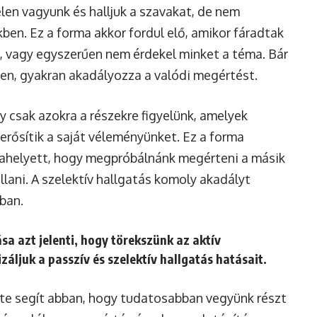
jelen vagyunk és halljuk a szavakat, de nem
kben. Ez a forma akkor fordul elő, amikor fáradtak
, vagy egyszerűen nem érdekel minket a téma. Bár
len, gyakran akadályozza a valódi megértést.
gy csak azokra a részekre figyelünk, amelyek
rősítik a saját véleményünket. Ez a forma
r ahelyett, hogy megpróbálnánk megérteni a másik
allani. A szelektív hallgatás komoly akadályt
ban.
sa azt jelenti, hogy törekszünk az aktív
záljuk a passzív és szelektív hallgatás hatásait.
ete segít abban, hogy tudatosabban vegyünk részt