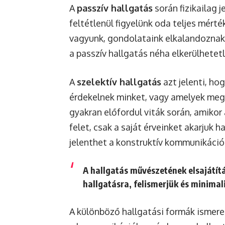
A
passzív hallgatás
során fizikailag 
feltétlenül figyelünk oda teljes mérté
vagyunk, gondolataink elkalandoznak
a passzív hallgatás néha elkerülhetet
A
szelektív hallgatás
azt jelenti, ho
érdekelnek minket, vagy amelyek mege
gyakran előfordul viták során, amiko
felet, csak a saját érveinket akarjuk h
jelenthet a konstruktív kommunikáció
A hallgatás művészetének elsajátítá
hallgatásra, felismerjük és minimali
A különböző hallgatási formák ismer