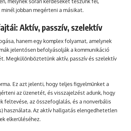
en, melynek során kérdéseket teszünk fel,
k minél jobban megérteni a másikat.
ajtái: Aktív, passzív, szelektív
fogása, hanem egy komplex folyamat, amelynek
rmák jelentősen befolyásolják a kommunikáció
. Megkülönböztetünk aktív, passzív és szelektív
ma. Ez azt jelenti, hogy teljes figyelmünket a
érteni az üzenetét, és visszajelzést adunk, hogy
ek feltevése, az összefoglalás, és a nonverbális
s) használata. Az aktív hallgatás elengedhetetlen
sek elkerüléséhez.