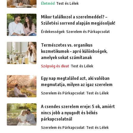
Életmód
Test és Lélek
Mikor találkozol a szerelmeddel? –
Születési sorrend alapján megjósoljuk!
Érdekességek
Szerelem és Párkapcsolat
Természetes vs. organikus
kozmetikumok – apró különbségek,
amelyek sokat számítanak
Szépség és divat
Test és Lélek
Egy nap megtalálod azt, aki valóban
megmutatja, milyen az igaz szerelem
Szerelem és Párkapcsolat
Test és Lélek
A csendes szerelem ereje: 5 ok, amiért
nincs jobb a nyugodt és békés
párkapcsolatnál
Szerelem és Párkapcsolat
Test és Lélek