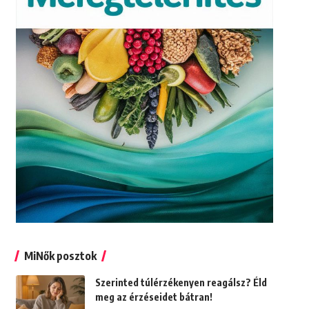
MiNők posztok
Szerinted túlérzékenyen reagálsz? Éld
meg az érzéseidet bátran!