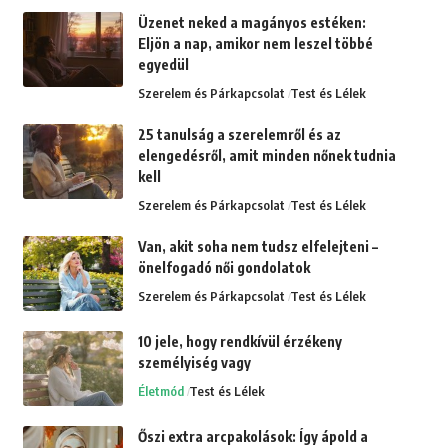
Üzenet neked a magányos estéken:
Eljön a nap, amikor nem leszel többé
egyedül
Szerelem és Párkapcsolat
Test és Lélek
25 tanulság a szerelemről és az
elengedésről, amit minden nőnek tudnia
kell
Szerelem és Párkapcsolat
Test és Lélek
Van, akit soha nem tudsz elfelejteni –
önelfogadó női gondolatok
Szerelem és Párkapcsolat
Test és Lélek
10 jele, hogy rendkívül érzékeny
személyiség vagy
Életmód
Test és Lélek
Őszi extra arcpakolások: Így ápold a