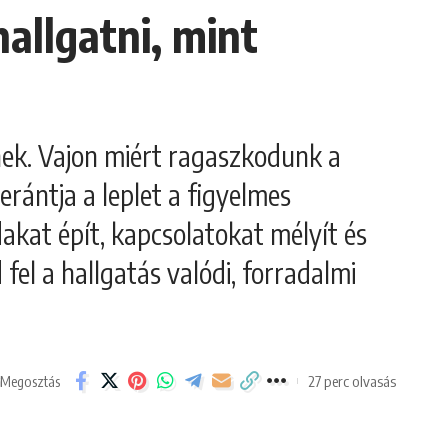
allgatni, mint
nek. Vajon miért ragaszkodunk a
rántja a leplet a figyelmes
akat épít, kapcsolatokat mélyít és
 fel a hallgatás valódi, forradalmi
27 perc olvasás
Megosztás