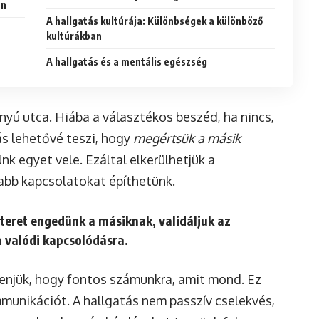
an
A hallgatás kultúrája: Különbségek a különböző
kultúrákban
A hallgatás és a mentális egészség
ú utca. Hiába a választékos beszéd, ha nincs,
ás lehetővé teszi, hogy
megértsük a másik
ünk egyet vele. Ezáltal elkerülhetjük a
sabb kapcsolatokat építhetünk.
y teret engedünk a másiknak, validáljuk az
a valódi kapcsolódásra.
üzenjük, hogy fontos számunkra, amit mond. Ez
ommunikációt. A hallgatás nem passzív cselekvés,