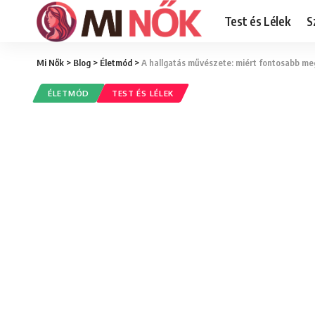
Test és Lélek
S
Mi Nők
>
Blog
>
Életmód
>
A hallgatás művészete: miért fontosabb meg
ÉLETMÓD
TEST ÉS LÉLEK