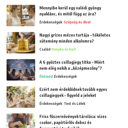
Mennyibe kerül egy valódi gyöngy
nyaklánc, és mitől függ az ára?
Érdekességek
Szépség és divat
Nagyi grízes mézes tortája – tökéletes
sütemény minden alkalomra?
Család
Konyha és kert
A 6 győztes csillagjegy titka – Miért
nem elég nekik a „középmezőny”?
Életmód
Érdekességek
Ezért nem érdeklődnek tovább egyes
csillagjegyek – figyeld a jeleket
Érdekességek
Test és Lélek
Friss fűszernövények tárolása: vizes
csokor, papírtörlős doboz és