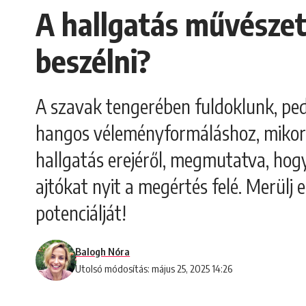
A hallgatás művészet
beszélni?
A szavak tengerében fuldoklunk, ped
hangos véleményformáláshoz, mikor a
hallgatás erejéről, megmutatva, hogy
ajtókat nyit a megértés felé. Merülj 
potenciálját!
Balogh Nóra
Utolsó módosítás: május 25, 2025 14:26