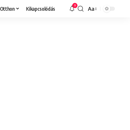
9
Otthon
Kikapcsolódás
Aa
Font
Resizer