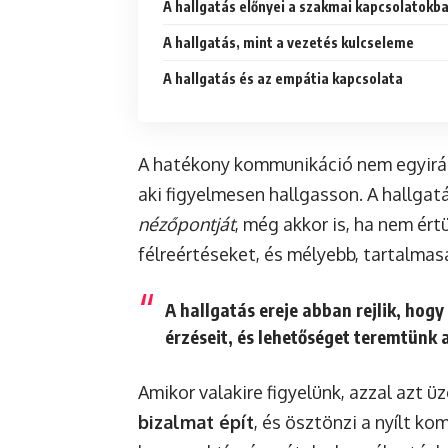
A hallgatás előnyei a szakmai kapcsolatokb
A hallgatás, mint a vezetés kulcseleme
A hallgatás és az empátia kapcsolata
A hatékony kommunikáció nem egyirány
aki figyelmesen hallgasson. A hallgat
nézőpontját
, még akkor is, ha nem ért
félreértéseket, és mélyebb, tartalma
A hallgatás ereje abban rejlik, hog
érzéseit, és lehetőséget teremtünk 
Amikor valakire figyelünk, azzal azt 
bizalmat épít
, és ösztönzi a nyílt k