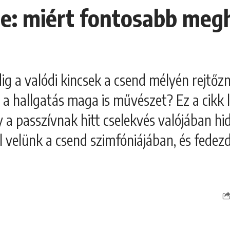
e: miért fontosabb megh
ig a valódi kincsek a csend mélyén rejtőz
 hallgatás maga is művészet? Ez a cikk le
 a passzívnak hitt cselekvés valójában hid
el velünk a csend szimfóniájában, és fedezd