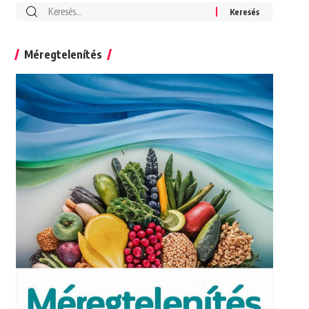
Search
for:
Méregtelenítés