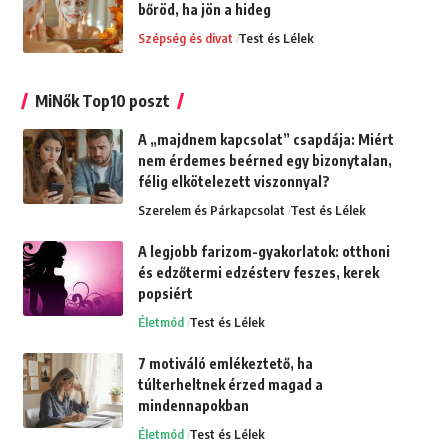
bőröd, ha jön a hideg
Szépség és divat
Test és Lélek
MiNők Top10 poszt
A „majdnem kapcsolat” csapdája: Miért
nem érdemes beérned egy bizonytalan,
félig elkötelezett viszonnyal?
Szerelem és Párkapcsolat
Test és Lélek
A legjobb farizom-gyakorlatok: otthoni
és edzőtermi edzésterv feszes, kerek
popsiért
Életmód
Test és Lélek
7 motiváló emlékeztető, ha
túlterheltnek érzed magad a
mindennapokban
Életmód
Test és Lélek