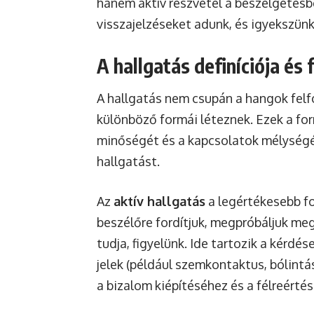
hanem aktív részvétel a beszélgetésb
visszajelzéseket adunk, és igyekszün
A hallgatás definíciója és f
A hallgatás nem csupán a hangok fel
különböző formái léteznek. Ezek a fo
minőségét és a kapcsolatok mélységét
hallgatást.
Az
aktív hallgatás
a legértékesebb for
beszélőre fordítjuk, megpróbáljuk meg
tudja, figyelünk. Ide tartozik a kérdés
jelek (például szemkontaktus, bólintá
a bizalom kiépítéséhez és a félreérté