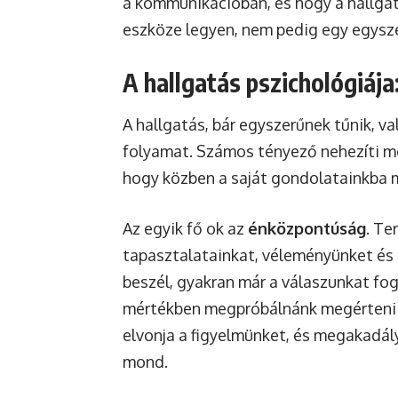
a kommunikációban, és hogy a hallgat
eszköze legyen, nem pedig egy egysze
A hallgatás pszichológiája
A hallgatás, bár egyszerűnek tűnik, 
folyamat. Számos tényező nehezíti me
hogy közben a saját gondolatainkba 
Az egyik fő ok az
énközpontúság
. Te
tapasztalatainkat, véleményünket és 
beszél, gyakran már a válaszunkat fog
mértékben megpróbálnánk megérteni 
elvonja a figyelmünket, és megakadál
mond.