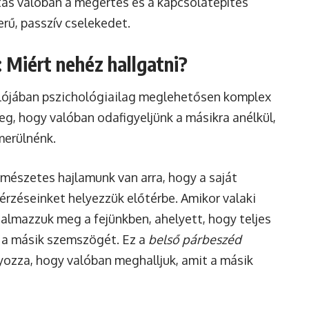
ás valóban a megértés és a kapcsolatépítés
rű, passzív cselekedet.
: Miért nehéz hallgatni?
valójában pszichológiailag meglehetősen komplex
g, hogy valóban odafigyeljünk a másikra anélkül,
merülnénk.
rmészetes hajlamunk van arra, hogy a saját
érzéseinket helyezzük előtérbe. Amikor valaki
almazzuk meg a fejünkben, ahelyett, hogy teljes
a másik szemszögét. Ez a
belső párbeszéd
yozza, hogy valóban meghalljuk, amit a másik