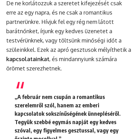
De ne korlátozzuk a szeretet kifejezését csak
erre az egy napra, és ne csak a romantikus
partnerünkre. Hívjuk fel egy rég nem látott
barátnőnket, írjunk egy kedves üzenetet a
testvérünknek, vagy töltsünk minőségi időt a
szüleinkkel. Ezek az apró gesztusok mélyíthetik a
kapcsolatainkat
, és mindannyiunk számára
örömet szerezhetnek.
„A február nem csupán a romantikus
szerelemről szól, hanem az emberi
kapcsolatok sokszínűségének ünnepléséről.
Tegyük szebbé egymás napját egy kedves
szóval, egy figyelmes gesztussal, vagy egy
őszinte mosollyal.”