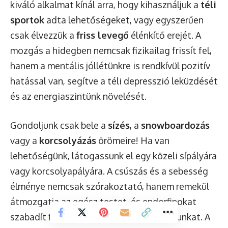
kiváló alkalmat kínál arra, hogy kihasználjuk a
téli
sportok
adta lehetőségeket, vagy egyszerűen
csak élvezzük a
friss levegő
élénkítő erejét. A
mozgás a hidegben nemcsak fizikailag frissít fel,
hanem a mentális jóllétünkre is rendkívül pozitív
hatással van, segítve a téli depresszió leküzdését
és az energiaszintünk növelését.
Gondoljunk csak bele a
sízés
, a
snowboardozás
vagy a
korcsolyázás
örömeire! Ha van
lehetőségünk, látogassunk el egy közeli sípályára
vagy korcsolyapályára. A csúszás és a sebesség
élménye nemcsak szórakoztató, hanem remekül
átmozgatja az egész testet, és endorfinokat
szabadít fel, amelyek javítják a hangulatunkat. A