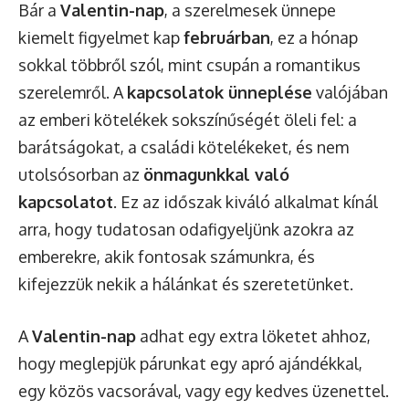
Bár a
Valentin-nap
, a szerelmesek ünnepe
kiemelt figyelmet kap
februárban
, ez a hónap
sokkal többről szól, mint csupán a romantikus
szerelemről. A
kapcsolatok ünneplése
valójában
az emberi kötelékek sokszínűségét öleli fel: a
barátságokat, a családi kötelékeket, és nem
utolsósorban az
önmagunkkal való
kapcsolatot
. Ez az időszak kiváló alkalmat kínál
arra, hogy tudatosan odafigyeljünk azokra az
emberekre, akik fontosak számunkra, és
kifejezzük nekik a hálánkat és szeretetünket.
A
Valentin-nap
adhat egy extra löketet ahhoz,
hogy meglepjük párunkat egy apró ajándékkal,
egy közös vacsorával, vagy egy kedves üzenettel.