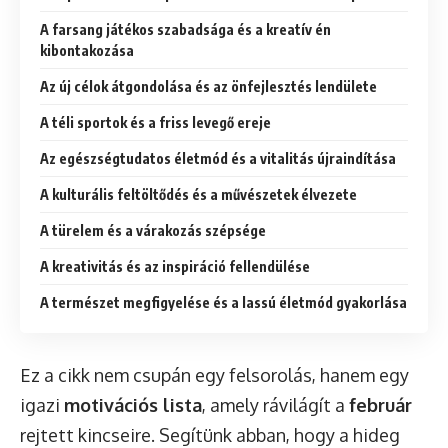
A farsang játékos szabadsága és a kreatív én
kibontakozása
Az új célok átgondolása és az önfejlesztés lendülete
A téli sportok és a friss levegő ereje
Az egészségtudatos életmód és a vitalitás újraindítása
A kulturális feltöltődés és a művészetek élvezete
A türelem és a várakozás szépsége
A kreativitás és az inspiráció fellendülése
A természet megfigyelése és a lassú életmód gyakorlása
Ez a cikk nem csupán egy felsorolás, hanem egy
igazi
motivációs lista
, amely rávilágít a
február
rejtett kincseire. Segítünk abban, hogy a hideg