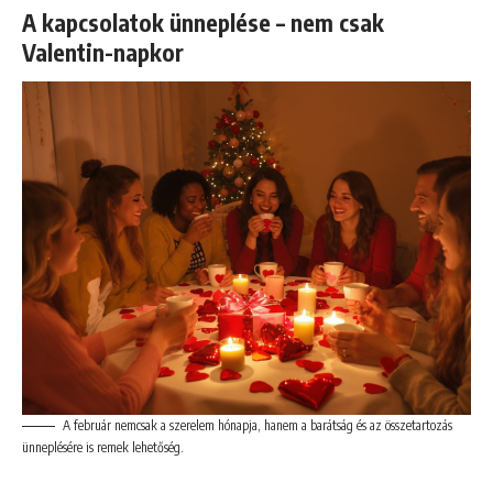
A kapcsolatok ünneplése – nem csak
Valentin-napkor
A február nemcsak a szerelem hónapja, hanem a barátság és az összetartozás
ünneplésére is remek lehetőség.