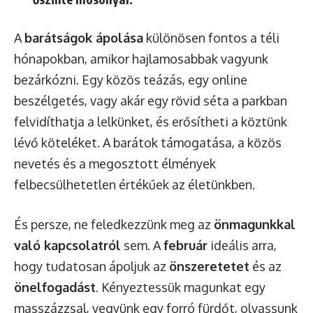
A
barátságok ápolása
különösen fontos a téli
hónapokban, amikor hajlamosabbak vagyunk
bezárkózni. Egy közös teázás, egy online
beszélgetés, vagy akár egy rövid séta a parkban
felvidíthatja a lelkünket, és erősítheti a köztünk
lévő köteléket. A barátok támogatása, a közös
nevetés és a megosztott élmények
felbecsülhetetlen értékűek az életünkben.
És persze, ne feledkezzünk meg az
önmagunkkal
való kapcsolatról
sem. A
február
ideális arra,
hogy tudatosan ápoljuk az
önszeretetet
és az
önelfogadást
. Kényeztessük magunkat egy
masszázzsal, vegyünk egy forró fürdőt, olvassunk