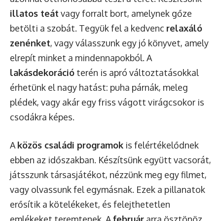
illatos teát
vagy forralt bort, amelynek gőze
betölti a szobát. Tegyük fel a kedvenc
relaxáló
zenénket
, vagy válasszunk egy jó könyvet, amely
elrepít minket a mindennapokból. A
lakásdekoráció
terén is apró változtatásokkal
érhetünk el nagy hatást: puha párnák, meleg
plédek, vagy akár egy friss vágott virágcsokor is
csodákra képes.
A
közös családi programok
is felértékelődnek
ebben az időszakban. Készítsünk együtt vacsorát,
játsszunk társasjátékot, nézzünk meg egy filmet,
vagy olvassunk fel egymásnak. Ezek a pillanatok
erősítik a kötelékeket, és felejthetetlen
emlékeket teremtenek. A
február
arra ösztönöz,