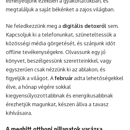
elmélyedjünk ezekben a gyakorlatokban, és
megtaláljuk a saját békénket a zajos világban.
Ne feledkezzünk meg a
digitális detoxról
sem.
Kapcsoljuk ki a telefonunkat, szüneteltessük a
közösségi média görgetését, és szánjunk időt
offline tevékenységekre. Olvassunk egy jó
könyvet, beszélgessünk szeretteinkkel, vagy
egyszerűen csak nézzünk ki az ablakon, és
figyeljük a világot. A
február
adta lehetőségekkel
élve, a hónap végére sokkal
kiegyensúlyozottabbnak és energikusabbnak
érezhetjük magunkat, készen állva a tavasz
kihívásaira.
A meghitt otthoni pillanatok varázsa