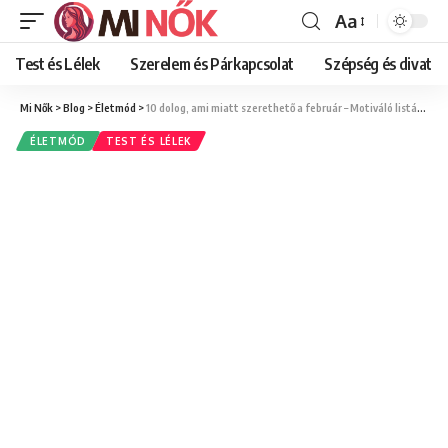
Aa
Font
Resizer
Test és Lélek
Szerelem és Párkapcsolat
Szépség és divat
Mi Nők
>
Blog
>
Életmód
>
10 dolog, ami miatt szerethető a február – Motiváló listánk nőknek!
ÉLETMÓD
TEST ÉS LÉLEK