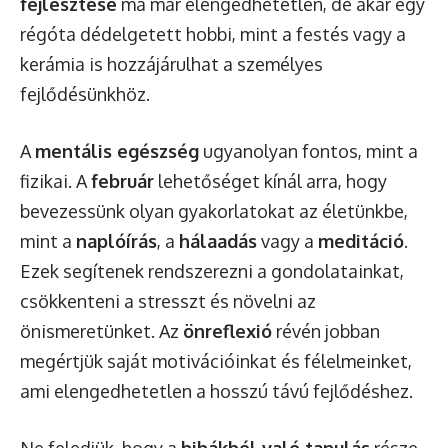
fejlesztése
ma már elengedhetetlen, de akár egy
régóta dédelgetett hobbi, mint a festés vagy a
kerámia is hozzájárulhat a személyes
fejlődésünkhöz.
A
mentális egészség
ugyanolyan fontos, mint a
fizikai. A
február
lehetőséget kínál arra, hogy
bevezessünk olyan gyakorlatokat az életünkbe,
mint a
naplóírás
, a
hálaadás
vagy a
meditáció
.
Ezek segítenek rendszerezni a gondolatainkat,
csökkenteni a stresszt és növelni az
önismeretünket. Az
önreflexió
révén jobban
megértjük saját motivációinkat és félelmeinket,
ami elengedhetetlen a hosszú távú fejlődéshez.
Ne feledjük, hogy a
hibákból való tanulás
része