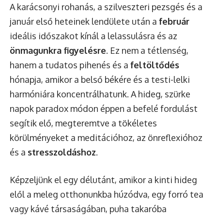
A karácsonyi rohanás, a szilveszteri pezsgés és a
január első heteinek lendülete után a
február
ideális időszakot kínál a lelassulásra és az
önmagunkra figyelésre
. Ez nem a tétlenség,
hanem a tudatos pihenés és a
feltöltődés
hónapja, amikor a belső békére és a testi-lelki
harmóniára koncentrálhatunk. A hideg, szürke
napok paradox módon éppen a befelé fordulást
segítik elő, megteremtve a tökéletes
körülményeket a meditációhoz, az önreflexióhoz
és a
stresszoldáshoz
.
Képzeljünk el egy délutánt, amikor a kinti hideg
elől a meleg otthonunkba húzódva, egy forró tea
vagy kávé társaságában, puha takaróba