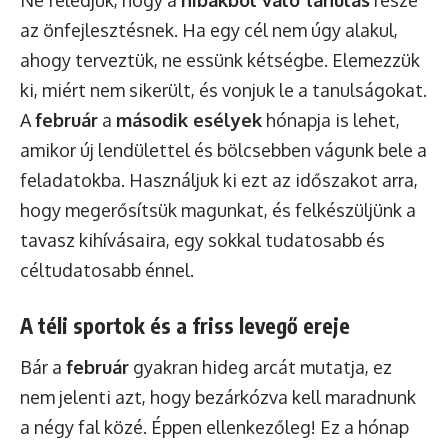
az önfejlesztésnek. Ha egy cél nem úgy alakul,
ahogy terveztük, ne essünk kétségbe. Elemezzük
ki, miért nem sikerült, és vonjuk le a tanulságokat.
A
február
a
második esélyek
hónapja is lehet,
amikor új lendülettel és bölcsebben vágunk bele a
feladatokba. Használjuk ki ezt az időszakot arra,
hogy megerősítsük magunkat, és felkészüljünk a
tavasz kihívásaira, egy sokkal tudatosabb és
céltudatosabb énnel.
A téli sportok és a friss levegő ereje
Bár a
február
gyakran hideg arcát mutatja, ez
nem jelenti azt, hogy bezárkózva kell maradnunk
a négy fal közé. Éppen ellenkezőleg! Ez a hónap