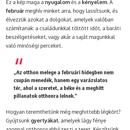
Ez a kép maga a
nyugalom
és a
kényelem
. A
február
meghív minket arra, hogy lassítsunk, és
élvezzük azokat a dolgokat, amelyek valóban
számítanak: a családunkkal töltött időt, a baráti
beszélgetéseket, vagy akár a saját magunkkal
való minőségi perceket.
„Az otthon melege a februári hidegben nem
csupán menedék, hanem egy varázslatos
tér, ahol a szeretet, a béke és a meghitt
pillanatok otthonra lelnek.”
Hogyan teremthetünk még meghittebb légkört?
Gyújtsunk
gyertyákat
, amelyek lágy fénye
azonnal otthonosabbá teszi a teret. Készítsünk