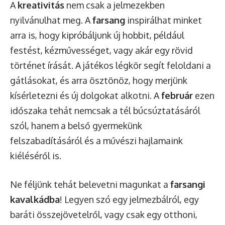
A
kreativitás
nem csak a jelmezekben
nyilvánulhat meg. A
farsang
inspirálhat minket
arra is, hogy kipróbáljunk új hobbit, például
festést, kézművességet, vagy akár egy rövid
történet írását. A játékos légkör segít feloldani a
gátlásokat, és arra ösztönöz, hogy merjünk
kísérletezni és új dolgokat alkotni. A
február
ezen
időszaka tehát nemcsak a tél búcsúztatásáról
szól, hanem a belső gyermekünk
felszabadításáról és a művészi hajlamaink
kiéléséről is.
Ne féljünk tehát belevetni magunkat a
farsangi
kavalkádba
! Legyen szó egy jelmezbálról, egy
baráti összejövetelről, vagy csak egy otthoni,