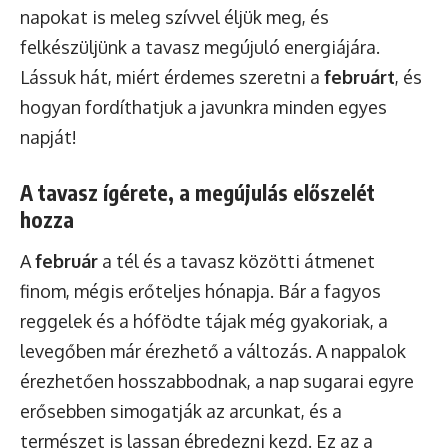
napokat is meleg szívvel éljük meg, és
felkészüljünk a tavasz megújuló energiájára.
Lássuk hát, miért érdemes szeretni a
februárt
, és
hogyan fordíthatjuk a javunkra minden egyes
napját!
A tavasz ígérete, a megújulás előszelét
hozza
A
február
a tél és a tavasz közötti átmenet
finom, mégis erőteljes hónapja. Bár a fagyos
reggelek és a hófödte tájak még gyakoriak, a
levegőben már érezhető a változás. A nappalok
érezhetően hosszabbodnak, a nap sugarai egyre
erősebben simogatják az arcunkat, és a
természet is lassan ébredezni kezd. Ez az a