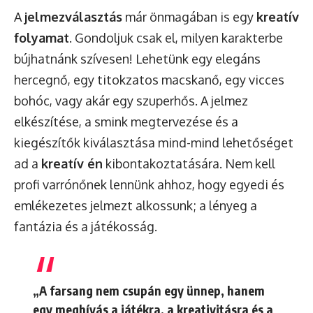
A
jelmezválasztás
már önmagában is egy
kreatív
folyamat
. Gondoljuk csak el, milyen karakterbe
bújhatnánk szívesen! Lehetünk egy elegáns
hercegnő, egy titokzatos macskanő, egy vicces
bohóc, vagy akár egy szuperhős. A jelmez
elkészítése, a smink megtervezése és a
kiegészítők kiválasztása mind-mind lehetőséget
ad a
kreatív én
kibontakoztatására. Nem kell
profi varrónőnek lennünk ahhoz, hogy egyedi és
emlékezetes jelmezt alkossunk; a lényeg a
fantázia és a játékosság.
„A farsang nem csupán egy ünnep, hanem
egy meghívás a játékra, a kreativitásra és a