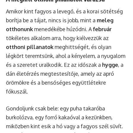
Amikor kint fagyos a levegő, és a korai sötétség
borítja be a tájat, nincs is jobb, mint a
meleg
otthonunk
menedékébe húzódni. A
február
tökéletes alkalom arra, hogy kiélvezzük az
otthoni pillanatok
meghittségét, és olyan
légkört teremtsünk, ahol a kényelem, a nyugalom
és a szeretet uralkodik. Ez az időszak a
hygge
, a
dán életérzés megtestesítője, amely az apró
örömökre és a bensőséges együttlétekre
fókuszál.
Gondoljunk csak bele: egy puha takaróba
burkolózva, egy forró kakaóval a kezünkben,
miközben kint esik a hó vagy a fagyos szél süvít.