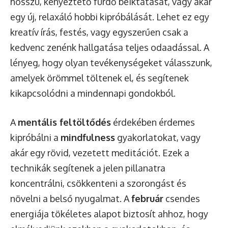
hosszú, kényeztető fürdő beiktatását, vagy akár
egy új, relaxáló hobbi kipróbálását. Lehet ez egy
kreatív írás, festés, vagy egyszerűen csak a
kedvenc zenénk hallgatása teljes odaadással. A
lényeg, hogy olyan tevékenységeket válasszunk,
amelyek örömmel töltenek el, és segítenek
kikapcsolódni a mindennapi gondokból.
A
mentális feltöltődés
érdekében érdemes
kipróbálni a
mindfulness
gyakorlatokat, vagy
akár egy rövid, vezetett meditációt. Ezek a
technikák segítenek a jelen pillanatra
koncentrálni, csökkenteni a szorongást és
növelni a belső nyugalmat. A
február
csendes
energiája tökéletes alapot biztosít ahhoz, hogy