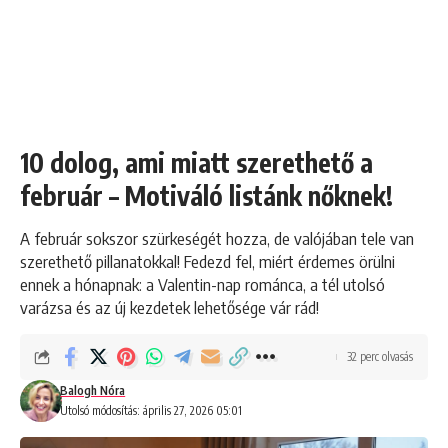
10 dolog, ami miatt szerethető a
február – Motiváló listánk nőknek!
A február sokszor szürkeségét hozza, de valójában tele van
szerethető pillanatokkal! Fedezd fel, miért érdemes örülni
ennek a hónapnak: a Valentin-nap románca, a tél utolsó
varázsa és az új kezdetek lehetősége vár rád!
32 perc olvasás
Balogh Nóra
Utolsó módosítás: április 27, 2026 05:01