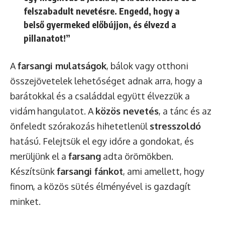
felszabadult nevetésre. Engedd, hogy a
belső gyermeked előbújjon, és élvezd a
pillanatot!”
A
farsangi mulatságok
, bálok vagy otthoni
összejövetelek lehetőséget adnak arra, hogy a
barátokkal és a családdal együtt élvezzük a
vidám hangulatot. A
közös nevetés
, a tánc és az
önfeledt szórakozás hihetetlenül
stresszoldó
hatású. Felejtsük el egy időre a gondokat, és
merüljünk el a
farsang
adta örömökben.
Készítsünk
farsangi fánkot
, ami amellett, hogy
finom, a közös sütés élményével is gazdagít
minket.