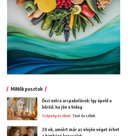
MiNők posztok
Őszi extra arcpakolások: Így ápold a
bőröd, ha jön a hideg
Szépség és divat
Test és Lélek
20 ok, amiért már az elején véget érhet
a bimbózó kapcsolat