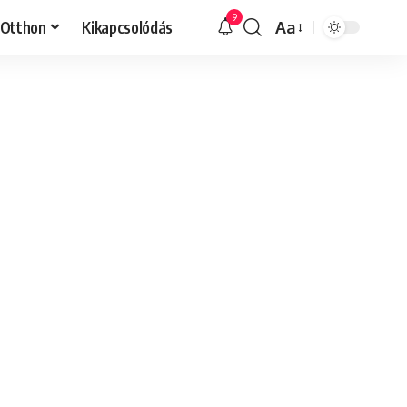
9
Otthon
Kikapcsolódás
Aa
Font
Resizer