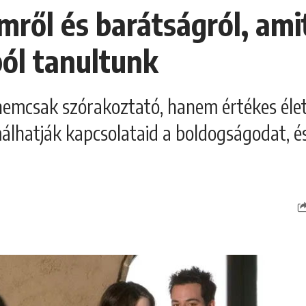
emről és barátságról, ami
ól tanultunk
emcsak szórakoztató, hanem értékes életl
álhatják kapcsolataid a boldogságodat, é