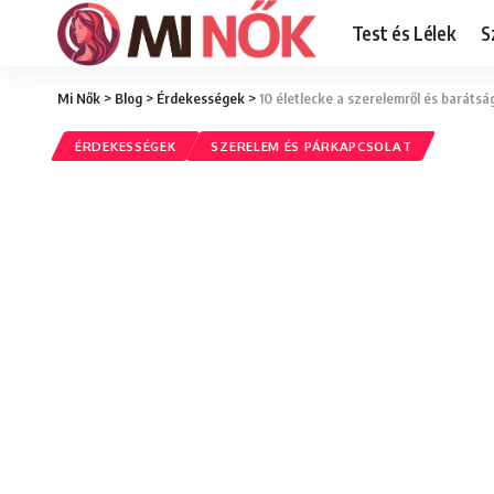
Test és Lélek
S
Mi Nők
>
Blog
>
Érdekességek
>
10 életlecke a szerelemről és barátsá
ÉRDEKESSÉGEK
SZERELEM ÉS PÁRKAPCSOLAT