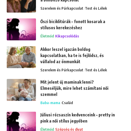
Szerelem és Párkapcsolat
Test és Lélek
Őszi biciklitúrák – fonott kosarak a
stílusos kerekezéshez
Életmód
Kikapcsolódás
Akkor leszel igazán boldog
kapcsolatban, ha te is fejlődsz, és
vállalod az önmunkát
Szerelem és Párkapcsolat
Test és Lélek
Mit jelent új maminak lenni?
Elmeséljük, mire lehet számítani női
szemmel
Baba-mama
Család
Júliusi rózsaszín kedvenceink – pretty in
pink a női stílus jegyében
Életmód
Szépség és divat