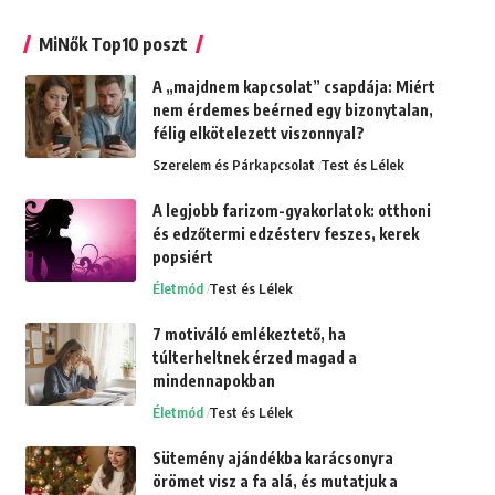
MiNők Top10 poszt
A „majdnem kapcsolat” csapdája: Miért
nem érdemes beérned egy bizonytalan,
félig elkötelezett viszonnyal?
Szerelem és Párkapcsolat
Test és Lélek
A legjobb farizom-gyakorlatok: otthoni
és edzőtermi edzésterv feszes, kerek
popsiért
Életmód
Test és Lélek
7 motiváló emlékeztető, ha
túlterheltnek érzed magad a
mindennapokban
Életmód
Test és Lélek
Sütemény ajándékba karácsonyra
örömet visz a fa alá, és mutatjuk a