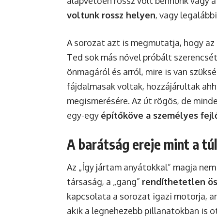
alapvetően rossz volt bennünk vagy 
voltunk rossz helyen
, vagy legalább
A sorozat azt is megmutatja, hogy az 
Ted sok más nővel próbált szerencsét
önmagáról és arról, mire is van szüksé
fájdalmasak voltak, hozzájárultak ahh
megismerésére. Az út rögös, de mind
egy-egy
építőköve a személyes fej
A barátság ereje mint a tú
Az „Így jártam anyátokkal” magja nem
társaság, a „gang”
rendíthetetlen ö
kapcsolata a sorozat igazi motorja, 
akik a legnehezebb pillanatokban is 