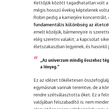
Kettőjük között tagadhatatlan volt a
mégis hosszú évekig képtelenek volta
Robin pedig a karrierjére koncentrált,
fundamentális különbség az életc
emelt közéjük, bármennyire is szeret
elég szeretni valakit; a kapcsolat si
életszakaszban legyenek, és hasonló 
„Az univerzum mindig összehoz téged
a lényeg.”
Ez az idézet tökéletesen összefoglal
egymásnak vannak teremtve, de a kör
rendre szétválasztotta őket. Ez a fel
valójában felszabadító is: nem minden