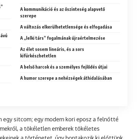
s”
A kommunikáció és az őszinteség alapvető
szerepe
A változás elkerülhetetlensége és elfogadása
távú
A „lelki társ” fogalmának újraértelmezése
Az élet sosem lineáris, és a sors
kifürkészhetetlen
A belső harcok és a személyes fejlődés útjai
A humor szerepe a nehézségek áthidalásában
n egy sitcom; egy modern kori eposz a felnőtté
lmekről, a tökéletlen emberek tökéletes
ekeinek a történetet, úgy bontakozik ki előttünk