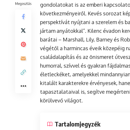
Megosztás
gondolatokat is az emberi kapcsolatok
következményeiről. Kevés sorozat ké
perspektívát nyújtani a szerelem és b
jártam anyátokkal”. Kilenc évadon ke
barátai – Marshall, Lily, Barney és R
végétől a harmincas éveik közepéig nav
családalapítás és az önismeret útvesz
humorral, szívvel és gyakran fájdalm
életleckéket, amelyekkel mindannyia
kitalált karakterekre érvényesek, ha
tapasztalataival is, segítve megérten
körülvevő világot.
Tartalomjegyzék