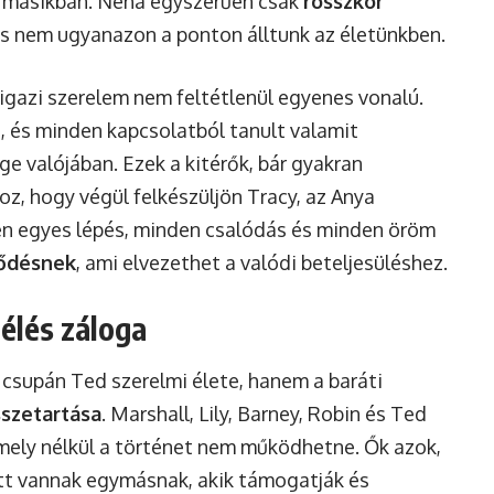
a másikban. Néha egyszerűen csak
rosszkor
is nem ugyanazon a ponton álltunk az életünkben.
igazi szerelem nem feltétlenül egyenes vonalú.
, és minden kapcsolatból tanult valamit
ge valójában. Ezek a kitérők, bár gyakran
oz, hogy végül felkészüljön Tracy, az Anya
en egyes lépés, minden csalódás és minden öröm
lődésnek
, ami elvezethet a valódi beteljesüléshez.
lélés záloga
 csupán Ted szerelmi élete, hanem a baráti
sszetartása
. Marshall, Lily, Barney, Robin és Ted
amely nélkül a történet nem működhetne. Ők azok,
ott vannak egymásnak, akik támogatják és