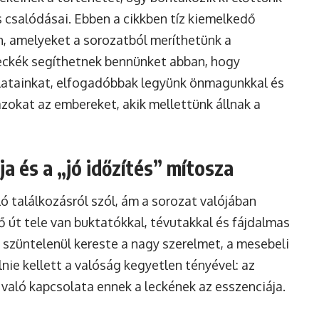
 csalódásai. Ebben a cikkben tíz kiemelkedő
n, amelyeket a sorozatból meríthetünk a
 leckék segíthetnek bennünket abban, hogy
latainkat, elfogadóbbak legyünk önmagunkkal és
okat az embereket, akik mellettünk állnak a
ja és a „jó időzítés” mítosza
ó találkozásról szól, ám a sorozat valójában
ő út tele van buktatókkal, tévutakkal és fájdalmas
 szüntelenül kereste a nagy szerelmet, a mesebeli
nie kellett a valóság kegyetlen tényével: az
való kapcsolata ennek a leckének az esszenciája.