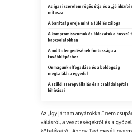
Az igazi szerelem rögös útja és a „jó időzíté
mítosza
A barátság ereje mint a túlélés záloga
A kompromisszumok és áldozatok a hosszú 
kapcsolatokban
A múlt elengedésének fontossága a
továbblépéshez
Önmagunk elfogadása és a boldogság
megtalálása egyedül
A szülői szerepvállalás és a családalapítás
kihívásai
Az „Így jártam anyátokkal” nem csupá
válásról, a veszteségekről és a győze
kötelékeiről. Ahogy Ted meséli gyerm