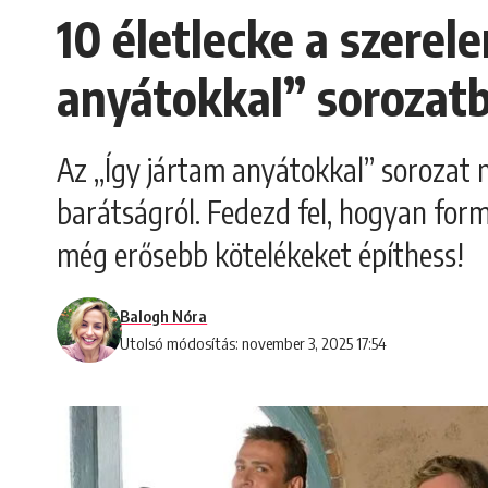
10 életlecke a szerel
anyátokkal” sorozatb
Az „Így jártam anyátokkal” sorozat n
barátságról. Fedezd fel, hogyan form
még erősebb kötelékeket építhess!
Balogh Nóra
Utolsó módosítás: november 3, 2025 17:54