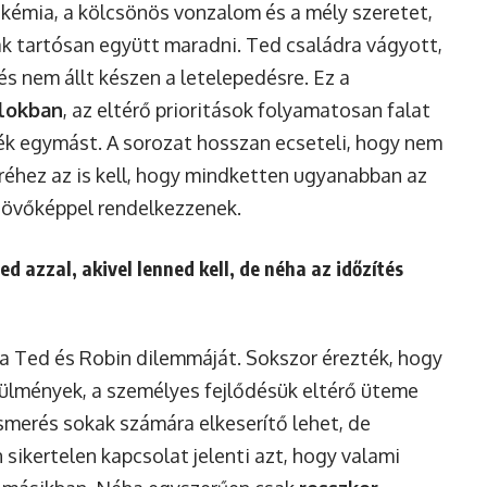
 kémia, a kölcsönös vonzalom és a mély szeretet,
k tartósan együtt maradni. Ted családra vágyott,
 és nem állt készen a letelepedésre. Ez a
élokban
, az eltérő prioritások folyamatosan falat
ték egymást. A sorozat hosszan ecseteli, hogy nem
keréhez az is kell, hogy mindketten ugyanabban az
jövőképpel rendelkezzenek.
 azzal, akivel lenned kell, de néha az időzítés
ja Ted és Robin dilemmáját. Sokszor érezték, hogy
ülmények, a személyes fejlődésük eltérő üteme
ismerés sokak számára elkeserítő lehet, de
 sikertelen kapcsolat jelenti azt, hogy valami