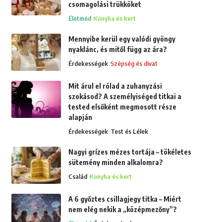
csomagolási trükköket
Életmód
Konyha és kert
Mennyibe kerül egy valódi gyöngy
nyaklánc, és mitől függ az ára?
Érdekességek
Szépség és divat
Mit árul el rólad a zuhanyzási
szokásod? A személyiséged titkai a
tested elsőként megmosott része
alapján
Érdekességek
Test és Lélek
Nagyi grízes mézes tortája – tökéletes
sütemény minden alkalomra?
Család
Konyha és kert
A 6 győztes csillagjegy titka – Miért
nem elég nekik a „középmezőny”?