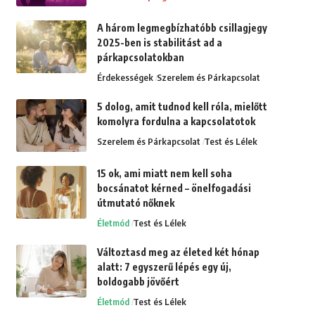
A három legmegbízhatóbb csillagjegy
2025-ben is stabilitást ad a
párkapcsolatokban
Érdekességek
Szerelem és Párkapcsolat
5 dolog, amit tudnod kell róla, mielőtt
komolyra fordulna a kapcsolatotok
Szerelem és Párkapcsolat
Test és Lélek
15 ok, ami miatt nem kell soha
bocsánatot kérned – önelfogadási
útmutató nőknek
Életmód
Test és Lélek
Változtasd meg az életed két hónap
alatt: 7 egyszerű lépés egy új,
boldogabb jövőért
Életmód
Test és Lélek