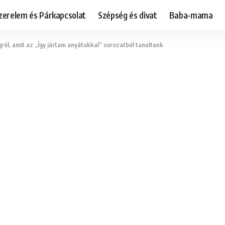
zerelem és Párkapcsolat
Szépség és divat
Baba-mama
gról, amit az „Így jártam anyátokkal” sorozatból tanultunk