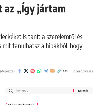
t az „Így jártam
eckéket is tanít a szerelemről és
s mit tanulhatsz a hibákból, hogy
31 perc olvasás
Megosztás
Search
for: