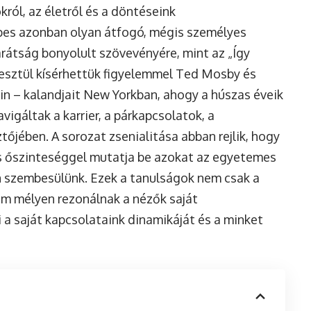
ról, az életről és a döntéseink
pes azonban olyan átfogó, mégis személyes
arátság bonyolult szövevényére, mint az „Így
resztül kísérhettük figyelemmel Ted Mosby és
obin – kalandjait New Yorkban, ahogy a húszas éveik
igáltak a karrier, a párkapcsolatok, a
tőjében. A sorozat zsenialitása abban rejlik, hogy
as őszinteséggel mutatja be azokat az egyetemes
n szembesülünk. Ezek a tanulságok nem csak a
nem mélyen rezonálnak a nézők saját
i a saját kapcsolataink dinamikáját és a minket