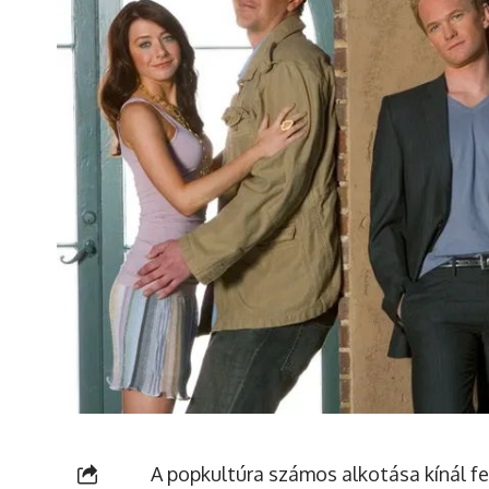
A popkultúra számos alkotása kínál f