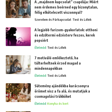
A „majdnem kapcsolat” csapdája: Miért
nem érdemes beérned egy bizonytalan,
félig elkötelezett viszonnyal?
Szerelem és Párkapcsolat
Test és Lélek
A legjobb farizom-gyakorlatok: otthoni
és edzőtermi edzésterv feszes, kerek
popsiért
Életmód
Test és Lélek
7 motiváló emlékeztető, ha
túlterheltnek érzed magad a
mindennapokban
Életmód
Test és Lélek
Sütemény ajándékba karácsonyra
örömet visz a fa alá, és mutatjuk a
csomagolási trükköket
Életmód
Konyha és kert