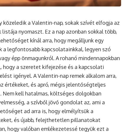
 közeledik a Valentin-nap, sokak szívét elfogja az
 listája nyomaszt. Ez a nap azonban sokkal több,
ehetőséget kínál arra, hogy megálljunk egy
k a legfontosabb kapcsolatainkkal, legyen szó
l, vagy épp önmagunkról. A rohanó mindennapokban
, hogy a szeretet kifejezése és a kapcsolati
lést igényel. A Valentin-nap remek alkalom arra,
z értékeket, és apró, mégis jelentőségteljes
t. Nem kell hatalmas, költséges dolgokban
elmesség, a szívből jövő gondolat az, ami a
etőséget ad arra is, hogy elmélyítsük a
ket, és újabb, felejthetetlen pillanatokat
san, hogy valóban emlékezetessé tegyük ezt a