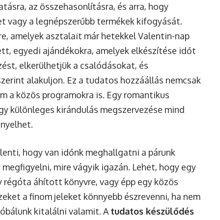
atásra, az összehasonlításra, és arra, hogy
ket vagy a legnépszerűbb termékek kifogyását.
e, amelyek asztalait már hetekkel Valentin-nap
tett, egyedi ajándékokra, amelyek elkészítése időt
zést, elkerülhetjük a csalódásokat, és
szerint alakuljon. Ez a tudatos hozzáállás nemcsak
em a közös programokra is. Egy romantikus
egy különleges kirándulás megszervezése mind
nyelhet.
lenti, hogy van időnk meghallgatni a párunk
 megfigyelni, mire vágyik igazán. Lehet, hogy egy
y régóta áhított könyvre, vagy épp egy közös
zeket a finom jeleket könnyebb észrevenni, ha nem
óbálunk kitalálni valamit. A
tudatos készülődés