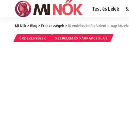
Test és Lélek
S
Mi Nők
>
Blog
>
Érdekességek
>
10 emlékeztető a Valentin-nap közele
ÉRDEKESSÉGEK
SZERELEM ÉS PÁRKAPCSOLAT