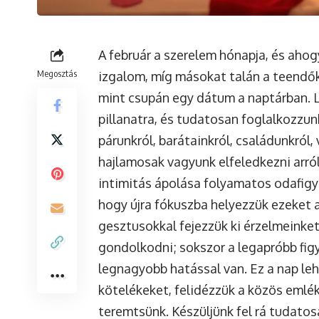
A február a szerelem hónapja, és ahogy
Megosztás
izgalom, míg másokat talán a teendők
mint csupán egy dátum a naptárban. L
pillanatra, és tudatosan foglalkozzun
párunkról, barátainkról, családunkró
hajlamosak vagyunk elfeledkezni arról
intimitás ápolása folyamatos odafigye
hogy újra fókuszba helyezzük ezeket a
gesztusokkal fejezzük ki érzelmeinke
gondolkodni; sokszor a legapróbb figy
legnagyobb hatással van. Ez a nap leh
kötelékeket, felidézzük a közös emléke
teremtsünk. Készüljünk fel rá tudato