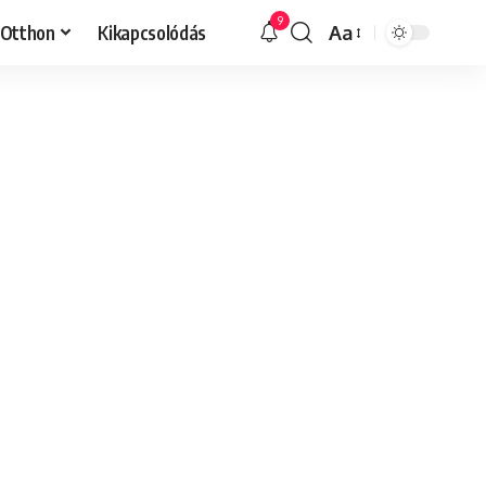
9
Otthon
Kikapcsolódás
Aa
Font
Resizer