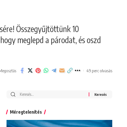
ésére! Összegyűjtöttünk 10
, hogy meglepd a párodat, és oszd
49 perc olvasás
Megosztás
Search
for:
Méregtelenítés