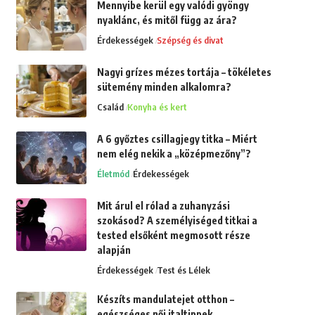
Mennyibe kerül egy valódi gyöngy
nyaklánc, és mitől függ az ára?
Érdekességek
Szépség és divat
Nagyi grízes mézes tortája – tökéletes
sütemény minden alkalomra?
Család
Konyha és kert
A 6 győztes csillagjegy titka – Miért
nem elég nekik a „középmezőny”?
Életmód
Érdekességek
Mit árul el rólad a zuhanyzási
szokásod? A személyiséged titkai a
tested elsőként megmosott része
alapján
Érdekességek
Test és Lélek
Készíts mandulatejet otthon –
egészséges női italtippek