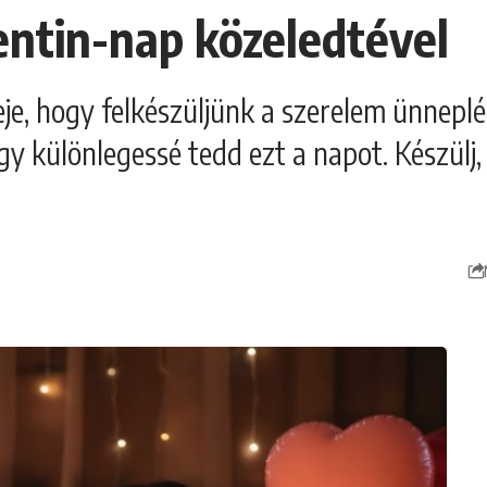
entin-nap közeledtével
deje, hogy felkészüljünk a szerelem ünnepl
gy különlegessé tedd ezt a napot. Készülj