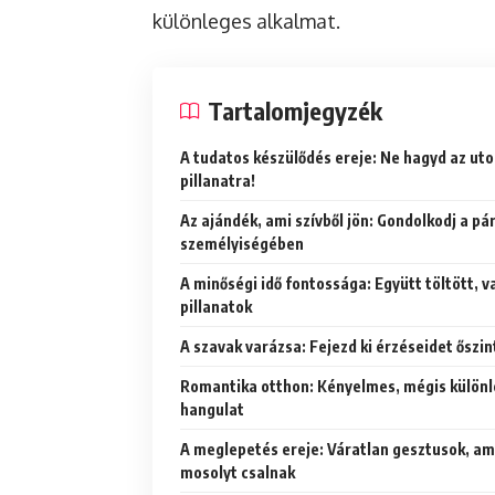
különleges alkalmat.
Tartalomjegyzék
A tudatos készülődés ereje: Ne hagyd az uto
pillanatra!
Az ajándék, ami szívből jön: Gondolkodj a pá
személyiségében
A minőségi idő fontossága: Együtt töltött, v
pillanatok
A szavak varázsa: Fejezd ki érzéseidet őszi
Romantika otthon: Kényelmes, mégis külön
hangulat
A meglepetés ereje: Váratlan gesztusok, am
mosolyt csalnak