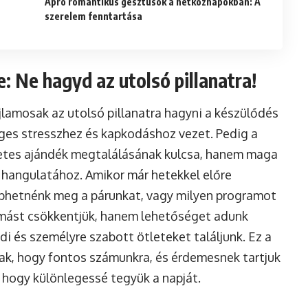
Apró romantikus gesztusok a hétköznapokban: A
szerelem fenntartása
: Ne hagyd az utolsó pillanatra!
jlamosak az utolsó pillanatra hagyni a készülődés
eges stresszhez és kapkodáshoz vezet. Pedig a
etes ajándék megtalálásának kulcsa, hanem maga
p hangulatához. Amikor már hetekkel előre
ephetnénk meg a párunkat, vagy milyen programot
mást csökkentjük, hanem lehetőséget adunk
i és személyre szabott ötleteket találjunk. Ez a
ak, hogy fontos számunkra, és érdemesnek tartjuk
, hogy különlegessé tegyük a napját.