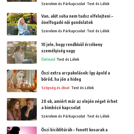
Szerelem és Párkapcsolat
Test és Lélek
Van, akit soha nem tudsz elfelejteni –
önelfogadó női gondolatok
Szerelem és Párkapcsolat
Test és Lélek
10 jele, hogy rendkívül érzékeny
személyiség vagy
Életmód
Test és Lélek
Őszi extra arcpakolások: Így ápold a
bőröd, ha jön a hideg
Szépség és divat
Test és Lélek
20 ok, amiért már az elején véget érhet
a bimbózó kapcsolat
Szerelem és Párkapcsolat
Test és Lélek
Őszi biciklitúrák – fonott kosarak a