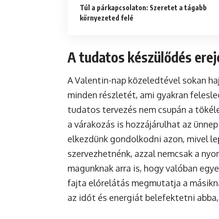
Túl a párkapcsolaton: Szeretet a tágabb
környezeted felé
A tudatos készülődés ereje
A Valentin-nap közeledtével sokan ha
minden részletét, ami gyakran felesl
tudatos tervezés nem csupán a tökél
a várakozás is hozzájárulhat az ünne
elkezdünk gondolkodni azon, mivel l
szervezhetnénk, azzal nemcsak a nyo
magunknak arra is, hogy valóban egyed
fajta előrelátás megmutatja a másikn
az időt és energiát belefektetni abba