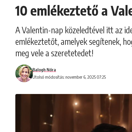
10 emlékeztető a Val
A Valentin-nap közeledtével itt az i
emlékeztetőt, amelyek segítenek, ho
meg vele a szeretetedet!
Balogh Nóra
Utolsó módosítás: november 6, 2025 07:25