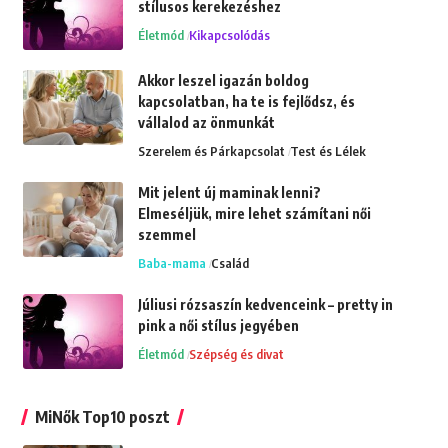
stílusos kerekezéshez
Életmód
Kikapcsolódás
Akkor leszel igazán boldog
kapcsolatban, ha te is fejlődsz, és
vállalod az önmunkát
Szerelem és Párkapcsolat
Test és Lélek
Mit jelent új maminak lenni?
Elmeséljük, mire lehet számítani női
szemmel
Baba-mama
Család
Júliusi rózsaszín kedvenceink – pretty in
pink a női stílus jegyében
Életmód
Szépség és divat
MiNők Top10 poszt