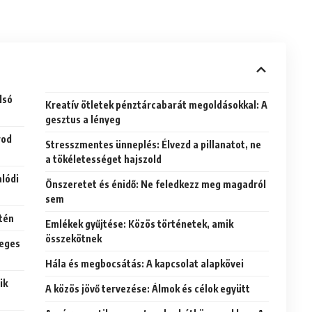
lsó
Kreatív ötletek pénztárcabarát megoldásokkal: A
gesztus a lényeg
rod
Stresszmentes ünneplés: Élvezd a pillanatot, ne
a tökéletességet hajszold
alódi
Önszeretet és énidő: Ne feledkezz meg magadról
sem
ntén
Emlékek gyűjtése: Közös történetek, amik
összekötnek
leges
Hála és megbocsátás: A kapcsolat alapkövei
ik
A közös jövő tervezése: Álmok és célok együtt