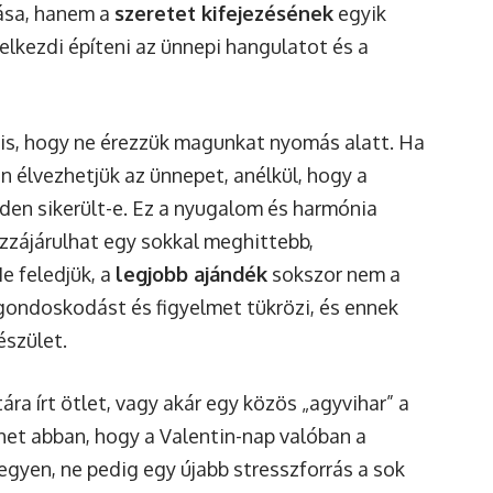
lása, hanem a
szeretet kifejezésének
egyik
 elkezdi építeni az ünnepi hangulatot és a
n is, hogy ne érezzük magunkat nyomás alatt. Ha
 élvezhetjük az ünnepet, anélkül, hogy a
en sikerült-e. Ez a nyugalom és harmónia
ozzájárulhat egy sokkal meghittebb,
e feledjük, a
legjobb ajándék
sokszor nem a
gondoskodást és figyelmet tükrözi, és ennek
észület.
ára írt ötlet, vagy akár egy közös „agyvihar” a
thet abban, hogy a Valentin-nap valóban a
gyen, ne pedig egy újabb stresszforrás a sok