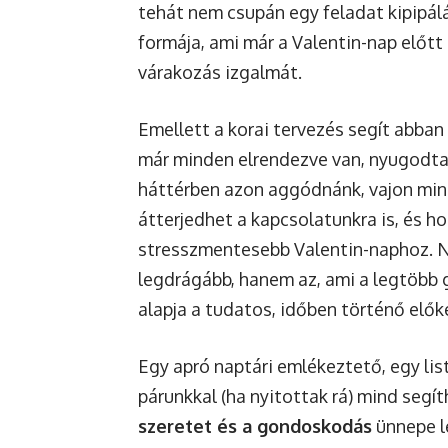
tehát nem csupán egy feladat kipipá
formája, ami már a Valentin-nap előtt
várakozás izgalmát.
Emellett a korai tervezés segít abba
már minden elrendezve van, nyugodtan
háttérben azon aggódnánk, vajon mind
átterjedhet a kapcsolatunkra is, és h
stresszmentesebb Valentin-naphoz. N
legdrágább, hanem az, ami a legtöbb 
alapja a tudatos, időben történő elők
Egy apró naptári emlékeztető, egy list
párunkkal (ha nyitottak rá) mind segí
szeretet és a gondoskodás
ünnepe le