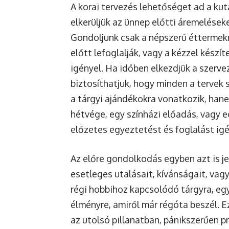
A korai tervezés lehetőséget ad a kut
elkerüljük az ünnep előtti áremelése
Gondoljunk csak a népszerű éttermekr
előtt lefoglalják, vagy a kézzel készí
igényel. Ha időben elkezdjük a szerve
biztosíthatjuk, hogy minden a tervek 
a tárgyi ajándékokra vonatkozik, han
hétvége, egy színházi előadás, vagy 
előzetes egyeztetést és foglalást igé
Az előre gondolkodás egyben azt is je
esetleges utalásait, kívánságait, vagy
régi hobbihoz kapcsolódó tárgyra, eg
élményre, amiről már régóta beszél. E
az utolsó pillanatban, pánikszerűen pr