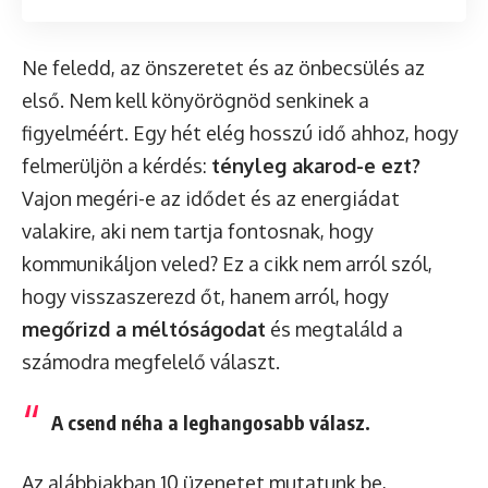
Ne feledd, az önszeretet és az önbecsülés az
első. Nem kell könyörögnöd senkinek a
figyelméért. Egy hét elég hosszú idő ahhoz, hogy
felmerüljön a kérdés:
tényleg akarod-e ezt?
Vajon megéri-e az idődet és az energiádat
valakire, aki nem tartja fontosnak, hogy
kommunikáljon veled? Ez a cikk nem arról szól,
hogy visszaszerezd őt, hanem arról, hogy
megőrizd a méltóságodat
és megtaláld a
számodra megfelelő választ.
A csend néha a leghangosabb válasz.
Az alábbiakban 10 üzenetet mutatunk be,