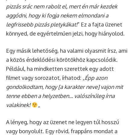
pizzás srác nem rabolt el, mert én már kezdek
aggódni, hogy ki fogja nekem elmondani a
legfrissebb pizzás pletykákat!
” Ez a fajta üzenet
könnyed, de egyértelműen jelzi, hogy hiányolod.
Egy másik lehetőség, ha valami olyasmit írsz, ami
a közös érdeklődési körötökhöz kapcsolódik.
Például, ha mindketten szerettek egy adott
filmet vagy sorozatot, írhatod: „
Épp azon
gondolkodtam, hogy [a karakter neve] vajon mit
tenne ebben a helyzetben… valószínűleg írna
valakinek!
„
A lényeg, hogy az üzenet ne legyen túl hosszú
vagy bonyolult. Egy rövid, frappáns mondat a