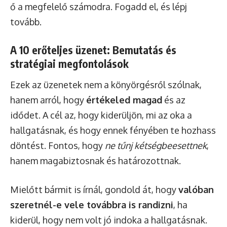
ő a megfelelő számodra. Fogadd el, és lépj
tovább.
A 10 erőteljes üzenet: Bemutatás és
stratégiai megfontolások
Ezek az üzenetek nem a könyörgésről szólnak,
hanem arról, hogy
értékeled magad
és az
idődet. A cél az, hogy kiderüljön, mi az oka a
hallgatásnak, és hogy ennek fényében te hozhass
döntést. Fontos, hogy
ne tűnj kétségbeesettnek
,
hanem magabiztosnak és határozottnak.
Mielőtt bármit is írnál, gondold át, hogy
valóban
szeretnél-e vele továbbra is randizni
, ha
kiderül, hogy nem volt jó indoka a hallgatásnak.