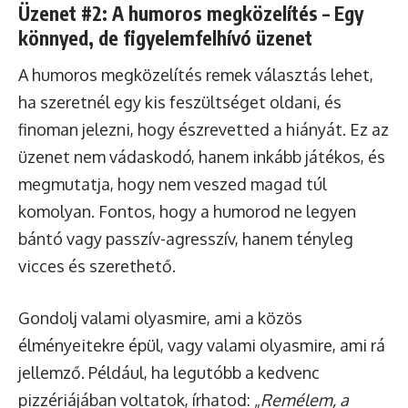
Üzenet #2: A humoros megközelítés – Egy
könnyed, de figyelemfelhívó üzenet
A humoros megközelítés remek választás lehet,
ha szeretnél egy kis feszültséget oldani, és
finoman jelezni, hogy észrevetted a hiányát. Ez az
üzenet nem vádaskodó, hanem inkább játékos, és
megmutatja, hogy nem veszed magad túl
komolyan. Fontos, hogy a humorod ne legyen
bántó vagy passzív-agresszív, hanem tényleg
vicces és szerethető.
Gondolj valami olyasmire, ami a közös
élményeitekre épül, vagy valami olyasmire, ami rá
jellemző. Például, ha legutóbb a kedvenc
pizzériájában voltatok, írhatod: „
Remélem, a