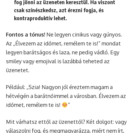
fog jönni az üzeneten keresztül. Ha viszont
csak színészkedsz, azt érezni fogja, és
kontraproduktív lehet.
Fontos a tónus!
Ne legyen cinikus vagy gúnyos.
Az „Élvezem az időmet, remélem te is!” mondat
legyen barátságos és laza, ne pedig vádló. Egy
smiley vagy emojival is lazábbá teheted az
üzenetet.
Például: „Szia! Nagyon jól éreztem magam a
hétvégén a barátnőimmel a városban. Élvezem az
időmet, remélem te is!
”
Mit várhatsz ettől az üzenettől? Két dolgot: vagy
válaszolni fog, és megmagyarázza, miért nem írt,