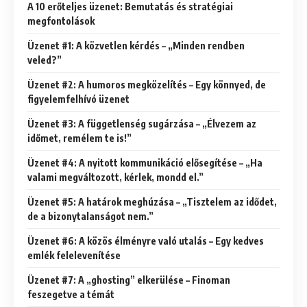
A 10 erőteljes üzenet: Bemutatás és stratégiai
megfontolások
Üzenet #1: A közvetlen kérdés – „Minden rendben
veled?”
Üzenet #2: A humoros megközelítés – Egy könnyed, de
figyelemfelhívó üzenet
Üzenet #3: A függetlenség sugárzása – „Élvezem az
időmet, remélem te is!”
Üzenet #4: A nyitott kommunikáció elősegítése – „Ha
valami megváltozott, kérlek, mondd el.”
Üzenet #5: A határok meghúzása – „Tisztelem az idődet,
de a bizonytalanságot nem.”
Üzenet #6: A közös élményre való utalás – Egy kedves
emlék felelevenítése
Üzenet #7: A „ghosting” elkerülése – Finoman
feszegetve a témát