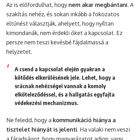
Az is előfordulhat, hogy
nem akar megbántani
. A
szakítás nehéz, és sokan inkább a fokozatos
eltűnést választják, ahelyett, hogy nyíltan
kimondanák, nem érdekli őket a kapcsolat. Ez
persze nem teszi kevésbé fájdalmassá a
helyzetet.
A csend a kapcsolat elején gyakran a
kötődés elkerülésének
jele. Lehet, hogy a
srácnak nehézségei vannak a komoly
elköteleződéssel, és a hallgatás egyfajta
védekezési mechanizmus.
Ne feledd, hogy a
kommunikáció hiánya a
tisztelet hiányát is jelenti
. Ha valaki nem veszi
a fáradságot, hogy magyarázatot adjon, vagy