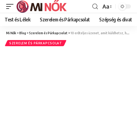
Aa
Font
Resizer
Test és Lélek
Szerelem és Párkapcsolat
Szépség és divat
Mi Nők
>
Blog
>
Szerelem és Párkapcsolat
>
10 erőteljes üzenet, amit küldhetsz, ha a srác, akivel randizol, egy hete nem írt
SZERELEM ÉS PÁRKAPCSOLAT