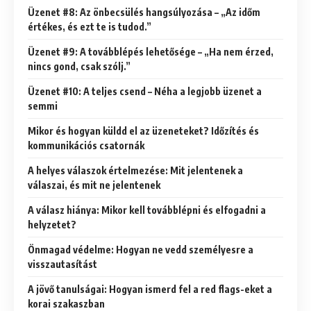
Üzenet #8: Az önbecsülés hangsúlyozása – „Az időm
értékes, és ezt te is tudod.”
Üzenet #9: A továbblépés lehetősége – „Ha nem érzed,
nincs gond, csak szólj.”
Üzenet #10: A teljes csend – Néha a legjobb üzenet a
semmi
Mikor és hogyan küldd el az üzeneteket? Időzítés és
kommunikációs csatornák
A helyes válaszok értelmezése: Mit jelentenek a
válaszai, és mit ne jelentenek
A válasz hiánya: Mikor kell továbblépni és elfogadni a
helyzetet?
Önmagad védelme: Hogyan ne vedd személyesre a
visszautasítást
A jövő tanulságai: Hogyan ismerd fel a red flags-eket a
korai szakaszban