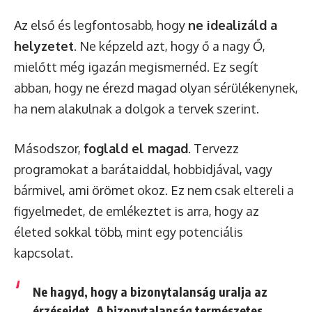
Az első és legfontosabb, hogy
ne idealizáld a
helyzetet
. Ne képzeld azt, hogy ő a nagy Ő,
mielőtt még igazán megismernéd. Ez segít
abban, hogy ne érezd magad olyan sérülékenynek,
ha nem alakulnak a dolgok a tervek szerint.
Másodszor,
foglald el magad
. Tervezz
programokat a barátaiddal, hobbidjával, vagy
bármivel, ami örömet okoz. Ez nem csak eltereli a
figyelmedet, de emlékeztet is arra, hogy az
életed sokkal több, mint egy potenciális
kapcsolat.
Ne hagyd, hogy a bizonytalanság uralja az
érzéseidet.
A bizonytalanság természetes