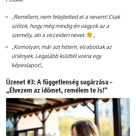
„
Remélem, nem felejtetted el a nevem! Csak
szólok, hogy még mindig én vagyok az a
személy, aki a vicceiden nevet.
„
„
Komolyan, már azt hittem, elraboltak az
űrlények. Legalább küldtél volna egy
képeslapot!
„
Üzenet #3: A függetlenség sugárzása –
„Élvezem az időmet, remélem te is!”