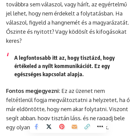
továbbra sem válaszol, vagy hárít, az egyértelmű
jel lehet, hogy nem érdekelt a folytatásban. Ha
válaszol, figyeld a hangnemét és a magyarázatát.
Őszinte és nyitott? Vagy ködösít és kifogásokat
keres?
A legfontosabb itt az, hogy tisztázd, hogy
értékeled a nyílt kommunikációt. Ez egy
egészséges kapcsolat alapja.
Fontos megjegyezni:
Ez az üzenet nem
feltétlenül fogja megváltoztatni a helyzetet, ha ő
már eldöntötte, hogy nem akar folytatni. Viszont
segít abban, hogy tisztán láss, és ne ragadj bele
egy olyan helyzetbe, ahol nem tisztelnek.