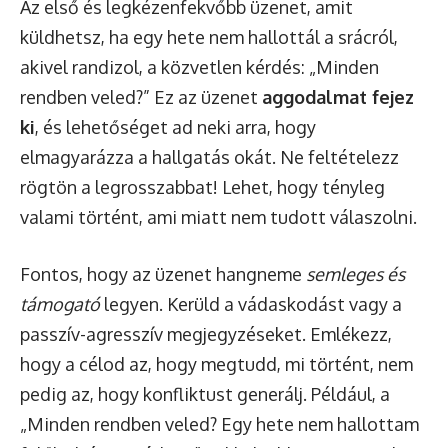
Az első és legkézenfekvőbb üzenet, amit
küldhetsz, ha egy hete nem hallottál a srácról,
akivel randizol, a közvetlen kérdés: „Minden
rendben veled?” Ez az üzenet
aggodalmat fejez
ki
, és lehetőséget ad neki arra, hogy
elmagyarázza a hallgatás okát. Ne feltételezz
rögtön a legrosszabbat! Lehet, hogy tényleg
valami történt, ami miatt nem tudott válaszolni.
Fontos, hogy az üzenet hangneme
semleges és
támogató
legyen. Kerüld a vádaskodást vagy a
passzív-agresszív megjegyzéseket. Emlékezz,
hogy a célod az, hogy megtudd, mi történt, nem
pedig az, hogy konfliktust generálj. Például, a
„Minden rendben veled? Egy hete nem hallottam