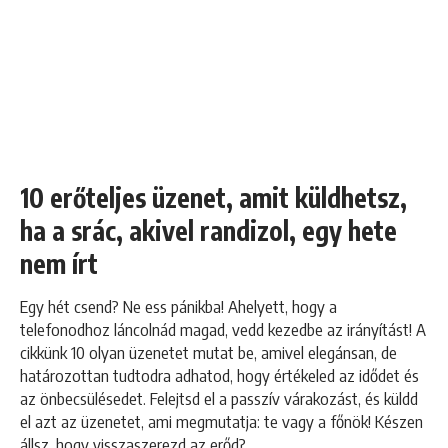
10 erőteljes üzenet, amit küldhetsz,
ha a srác, akivel randizol, egy hete
nem írt
Egy hét csend? Ne ess pánikba! Ahelyett, hogy a
telefonodhoz láncolnád magad, vedd kezedbe az irányítást! A
cikkünk 10 olyan üzenetet mutat be, amivel elegánsan, de
határozottan tudtodra adhatod, hogy értékeled az idődet és
az önbecsülésedet. Felejtsd el a passzív várakozást, és küldd
el azt az üzenetet, ami megmutatja: te vagy a főnök! Készen
állsz, hogy visszaszerezd az erőd?