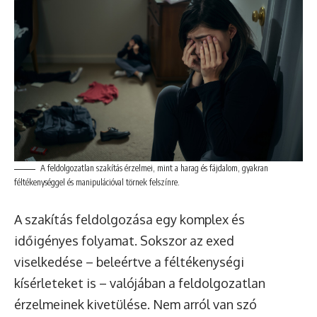
A feldolgozatlan szakítás érzelmei, mint a harag és fájdalom, gyakran
féltékenységgel és manipulációval törnek felszínre.
A szakítás feldolgozása egy komplex és
időigényes folyamat. Sokszor az exed
viselkedése – beleértve a féltékenységi
kísérleteket is – valójában a feldolgozatlan
érzelmeinek kivetülése. Nem arról van szó