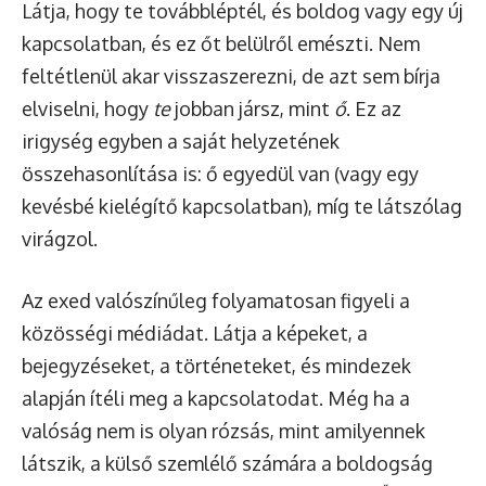
Látja, hogy te továbbléptél, és boldog vagy egy új
kapcsolatban, és ez őt belülről emészti. Nem
feltétlenül akar visszaszerezni, de azt sem bírja
elviselni, hogy
te
jobban jársz, mint
ő
. Ez az
irigység egyben a saját helyzetének
összehasonlítása is: ő egyedül van (vagy egy
kevésbé kielégítő kapcsolatban), míg te látszólag
virágzol.
Az exed valószínűleg folyamatosan figyeli a
közösségi médiádat. Látja a képeket, a
bejegyzéseket, a történeteket, és mindezek
alapján ítéli meg a kapcsolatodat. Még ha a
valóság nem is olyan rózsás, mint amilyennek
látszik, a külső szemlélő számára a boldogság