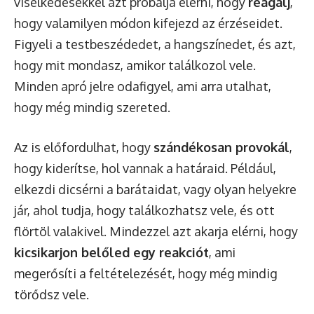
viselkedésekkel azt próbálja elérni, hogy
reagálj
,
hogy valamilyen módon kifejezd az érzéseidet.
Figyeli a testbeszédedet, a hangszínedet, és azt,
hogy mit mondasz, amikor találkozol vele.
Minden apró jelre odafigyel, ami arra utalhat,
hogy még mindig szereted.
Az is előfordulhat, hogy
szándékosan provokál
,
hogy kiderítse, hol vannak a határaid. Például,
elkezdi dicsérni a barátaidat, vagy olyan helyekre
jár, ahol tudja, hogy találkozhatsz vele, és ott
flörtöl valakivel. Mindezzel azt akarja elérni, hogy
kicsikarjon belőled egy reakciót
, ami
megerősíti a feltételezését, hogy még mindig
törődsz vele.