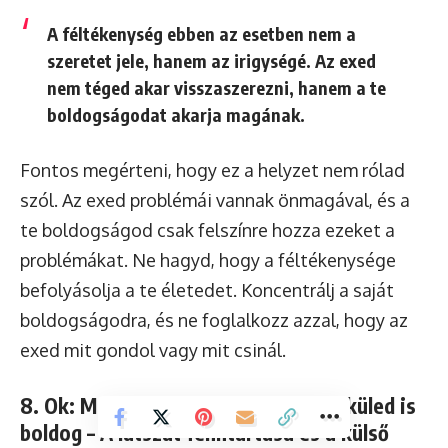
A féltékenység ebben az esetben nem a
szeretet jele, hanem az irigységé. Az exed
nem téged akar visszaszerezni, hanem a te
boldogságodat akarja magának.
Fontos megérteni, hogy ez a helyzet nem rólad
szól. Az exed problémái vannak önmagával, és a
te boldogságod csak felszínre hozza ezeket a
problémákat. Ne hagyd, hogy a féltékenysége
befolyásolja a te életedet. Koncentrálj a saját
boldogságodra, és ne foglalkozz azzal, hogy az
exed mit gondol vagy mit csinál.
8. Ok: Meg akarja mutatni, hogy nélküled is
boldog – A látszat fenntartása és a külső