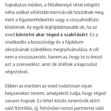
Sajnálatos módon, a féltékennyé tétel mögött
néha sokkal sötétebb motivációk húzódnak meg,
mint a figyelemfelkeltés vagy a visszahódítási
kísérletek. Az egyik legfájdalmasabb ok, ha az
exed
büntetni akar téged a szakításért
. Ez a
viselkedés a bosszúvágy és a fájdalom
okozásának szándékos megnyilvánulása. A cél
nem a visszaszerzés, hanem az, hogy te is érezd
azt a szenvedést, amit ők átéltek a kapcsolat
végeztével.
Ebben az esetben az exed tudatosan olyan
helyzeteket teremt, amelyekről tudja, hogy téged
zavarni fognak. Ez lehet közös ismerősök előtt
való flörtölés, új, feltűnően vonzó partnerrel való