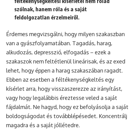
féltékenységkeltési kísérletei nem rólad
szólnak, hanem róla és a saját
feldolgozatlan érzelmeiről.
Érdemes megvizsgálni, hogy milyen szakaszban
van a gyászfolyamatában. Tagadás, harag,
alkudozás, depresszió, elfogadás – ezek a
szakaszok nem feltétlenül lineárisak, és az exed
lehet, hogy éppen a harag szakaszában ragadt.
Ebben az esetben a féltékenységkeltés egy
kísérlet arra, hogy visszaszerezze az irányítást,
vagy hogy legalábbis éreztesse veled a saját
fájdalmát. Ne hagyd, hogy ez befolyásolja a saját
boldogságodat és továbblépésedet. Koncentrálj
magadra és a saját jóllétedre.