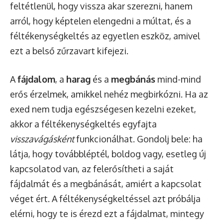
feltétlenül, hogy vissza akar szerezni, hanem
arról, hogy képtelen elengedni a múltat, és a
féltékenységkeltés az egyetlen eszköz, amivel
ezt a belső zűrzavart kifejezi.
A
fájdalom
, a
harag
és a
megbánás
mind-mind
erős érzelmek, amikkel nehéz megbirkózni. Ha az
exed nem tudja egészségesen kezelni ezeket,
akkor a féltékenységkeltés egyfajta
visszavágásként
funkcionálhat. Gondolj bele: ha
látja, hogy továbbléptél, boldog vagy, esetleg új
kapcsolatod van, az felerősítheti a saját
fájdalmát és a megbánását, amiért a kapcsolat
véget ért. A féltékenységkeltéssel azt próbálja
elérni, hogy te is érezd ezt a fájdalmat, mintegy