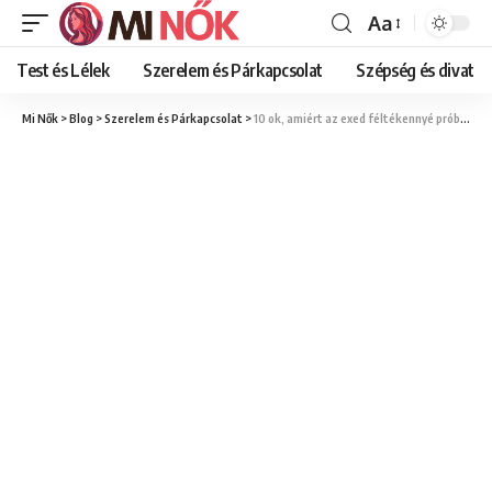
Aa
Font
Resizer
Test és Lélek
Szerelem és Párkapcsolat
Szépség és divat
Mi Nők
>
Blog
>
Szerelem és Párkapcsolat
>
10 ok, amiért az exed féltékennyé próbál tenni téged