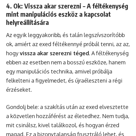
4. Ok: Vissza akar szerezni – A féltékenység
mint manipulációs eszköz a kapcsolat
helyreállítására
Az egyik leggyakoribb, és talán legszívszorítóbb
ok, amiért az exed féltékennyé próbál tenni, az az,
hogy
vissza akar szerezni téged
. A féltékenység
ebben az esetben nem a bosszú eszköze, hanem
egy manipulációs technika, amivel próbálja
felkelteni a figyelmedet, és újraéleszteni a régi
érzéseket.
Gondolj bele: a szakítás után az exed elvesztette
a közvetlen hozzáférést az életedhez. Nem tudja,
mit csinálsz, kivel találkozol, és hogyan érzed
magad. Ez a bizonytalanság frusztráló lehet, és