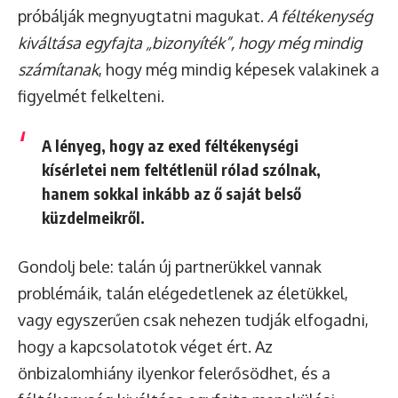
próbálják megnyugtatni magukat.
A féltékenység
kiváltása egyfajta „bizonyíték”, hogy még mindig
számítanak
, hogy még mindig képesek valakinek a
figyelmét felkelteni.
A lényeg, hogy az exed féltékenységi
kísérletei nem feltétlenül rólad szólnak,
hanem sokkal inkább az ő saját belső
küzdelmeikről.
Gondolj bele: talán új partnerükkel vannak
problémáik, talán elégedetlenek az életükkel,
vagy egyszerűen csak nehezen tudják elfogadni,
hogy a kapcsolatotok véget ért. Az
önbizalomhiány ilyenkor felerősödhet, és a