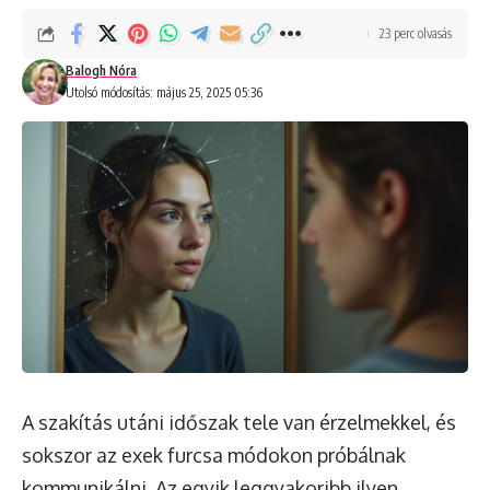
23 perc olvasás
Balogh Nóra
Utolsó módosítás: május 25, 2025 05:36
A szakítás utáni időszak tele van érzelmekkel, és
sokszor az exek furcsa módokon próbálnak
kommunikálni. Az egyik leggyakoribb ilyen