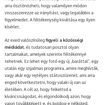
arra ösztönözheti, hogy valamilyen módon
visszaszerezze az irányítást, vagy legalábbis a
figyelmedet. A féltékenység kiváltása egy ilyen
kísérlet.
Az exed valószínűleg
figyeli a közösségi
médiádat
, és tudatosan posztol olyan
tartalmakat, amelyek szerinte féltékennyé
tehetnek. Ez lehet egy fotó egy új „baráttal”, egy
utalás egy izgalmas programra, amire meghívták,
vagy akár egy rejtélyes státuszüzenet, ami arra
enged következtetni, hogy valaki új van az
életében. A cél az, hogy felkeltsd a
kíváncsiságodat, és elgondolkodj azon, hogy
vajon továbblépett-e, és boldog-e nélküled.