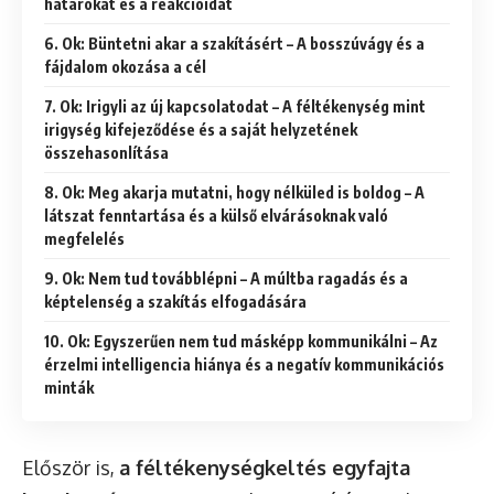
határokat és a reakcióidat
6. Ok: Büntetni akar a szakításért – A bosszúvágy és a
fájdalom okozása a cél
7. Ok: Irigyli az új kapcsolatodat – A féltékenység mint
irigység kifejeződése és a saját helyzetének
összehasonlítása
8. Ok: Meg akarja mutatni, hogy nélküled is boldog – A
látszat fenntartása és a külső elvárásoknak való
megfelelés
9. Ok: Nem tud továbblépni – A múltba ragadás és a
képtelenség a szakítás elfogadására
10. Ok: Egyszerűen nem tud másképp kommunikálni – Az
érzelmi intelligencia hiánya és a negatív kommunikációs
minták
Először is,
a féltékenységkeltés egyfajta