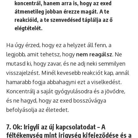
koncentrál, hanem arra is, hogy az exed
átmenetileg jobban érezze magát. A te
reakcióid, a te szenvedésed táplálja az ő
elégtételét.
Ha úgy érzed, hogy ez a helyzet áll fenn, a
legjobb, amit tehetsz, hogy
nem reagálsz
. Ne
mutasd ki, hogy zavar, és ne adj neki semmilyen
visszajelzést. Minél kevesebb reakciót kap, annál
hamarabb fogja abbahagyni ezt a viselkedést.
Koncentrálj a saját gyógyulásodra és a jövődre,
és ne hagyd, hogy az exed bosszúvágya
befolyásolja az életedet.
7. Ok: Irigyli az új kapcsolatodat – A
féltékenység mint irigység kifejeződése és a