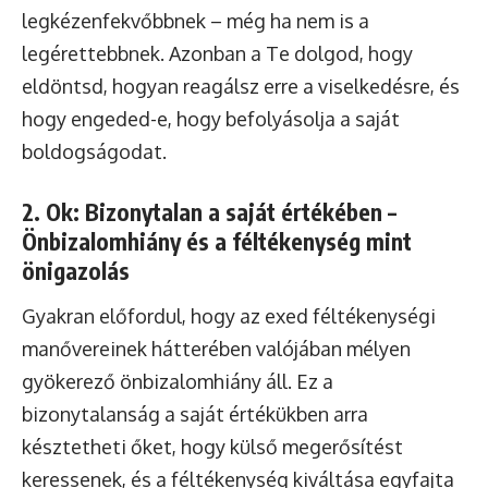
legkézenfekvőbbnek – még ha nem is a
legérettebbnek. Azonban a Te dolgod, hogy
eldöntsd, hogyan reagálsz erre a viselkedésre, és
hogy engeded-e, hogy befolyásolja a saját
boldogságodat.
2. Ok: Bizonytalan a saját értékében –
Önbizalomhiány és a féltékenység mint
önigazolás
Gyakran előfordul, hogy az exed féltékenységi
manővereinek hátterében valójában mélyen
gyökerező önbizalomhiány áll. Ez a
bizonytalanság a saját értékükben arra
késztetheti őket, hogy külső megerősítést
keressenek, és a féltékenység kiváltása egyfajta