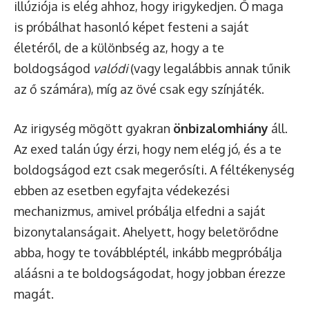
illúziója is elég ahhoz, hogy irigykedjen. Ő maga
is próbálhat hasonló képet festeni a saját
életéről, de a különbség az, hogy a te
boldogságod
valódi
(vagy legalábbis annak tűnik
az ő számára), míg az övé csak egy színjáték.
Az irigység mögött gyakran
önbizalomhiány
áll.
Az exed talán úgy érzi, hogy nem elég jó, és a te
boldogságod ezt csak megerősíti. A féltékenység
ebben az esetben egyfajta védekezési
mechanizmus, amivel próbálja elfedni a saját
bizonytalanságait. Ahelyett, hogy beletörődne
abba, hogy te továbbléptél, inkább megpróbálja
aláásni a te boldogságodat, hogy jobban érezze
magát.