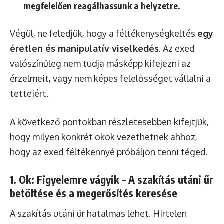
megfelelően reagálhassunk a helyzetre.
Végül, ne feledjük, hogy a féltékenységkeltés
egy
éretlen és manipulatív viselkedés
. Az exed
valószínűleg nem tudja másképp kifejezni az
érzelmeit, vagy nem képes felelősséget vállalni a
tetteiért.
A következő pontokban részletesebben kifejtjük,
hogy milyen konkrét okok vezethetnek ahhoz,
hogy az exed féltékennyé próbáljon tenni téged.
1. Ok: Figyelemre vágyik – A szakítás utáni űr
betöltése és a megerősítés keresése
A szakítás utáni űr hatalmas lehet. Hirtelen