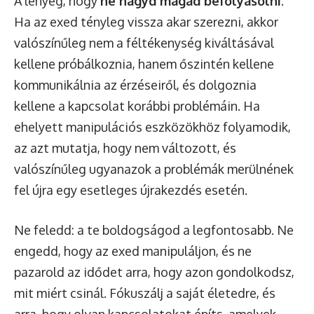
A lényeg, hogy
ne hagyd magad befolyásolni
.
Ha az exed tényleg vissza akar szerezni, akkor
valószínűleg nem a féltékenység kiváltásával
kellene próbálkoznia, hanem őszintén kellene
kommunikálnia az érzéseiről, és dolgoznia
kellene a kapcsolat korábbi problémáin. Ha
ehelyett manipulációs eszközökhöz folyamodik,
az azt mutatja, hogy nem változott, és
valószínűleg ugyanazok a problémák merülnének
fel újra egy esetleges újrakezdés esetén.
Ne feledd: a te boldogságod a legfontosabb. Ne
engedd, hogy az exed manipuláljon, és ne
pazarold az idődet arra, hogy azon gondolkodsz,
mit miért csinál. Fókuszálj a saját életedre, és
arra, hogy olyan kapcsolatokat építs, amelyek