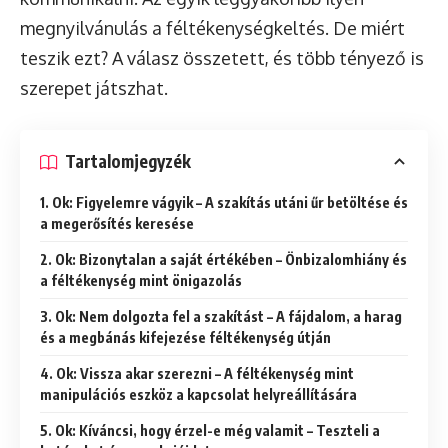
megnyilvánulás a féltékenységkeltés. De miért
teszik ezt? A válasz összetett, és több tényező is
szerepet játszhat.
Tartalomjegyzék
1. Ok: Figyelemre vágyik – A szakítás utáni űr betöltése és
a megerősítés keresése
2. Ok: Bizonytalan a saját értékében – Önbizalomhiány és
a féltékenység mint önigazolás
3. Ok: Nem dolgozta fel a szakítást – A fájdalom, a harag
és a megbánás kifejezése féltékenység útján
4. Ok: Vissza akar szerezni – A féltékenység mint
manipulációs eszköz a kapcsolat helyreállítására
5. Ok: Kíváncsi, hogy érzel-e még valamit – Teszteli a