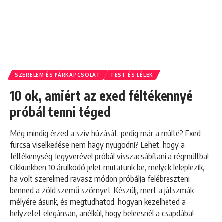
SZERELEM ÉS PÁRKAPCSOLAT
TEST ÉS LÉLEK
10 ok, amiért az exed féltékennyé
próbál tenni téged
Még mindig érzed a szív húzását, pedig már a múlté? Exed
furcsa viselkedése nem hagy nyugodni? Lehet, hogy a
féltékenység fegyverével próbál visszacsábítani a régmúltba!
Cikkünkben 10 árulkodó jelet mutatunk be, melyek leleplezik,
ha volt szerelmed ravasz módon próbálja felébreszteni
benned a zöld szemű szörnyet. Készülj, mert a játszmák
mélyére ásunk, és megtudhatod, hogyan kezelheted a
helyzetet elegánsan, anélkül, hogy beleesnél a csapdába!