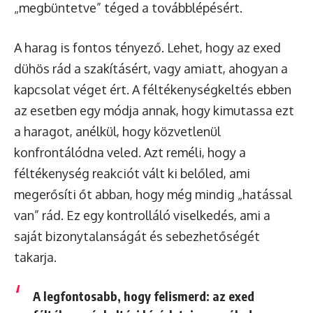
„megbüntetve” téged a továbblépésért.
A harag is fontos tényező. Lehet, hogy az exed
dühös rád a szakításért, vagy amiatt, ahogyan a
kapcsolat véget ért. A féltékenységkeltés ebben
az esetben egy módja annak, hogy kimutassa ezt
a haragot, anélkül, hogy közvetlenül
konfrontálódna veled. Azt reméli, hogy a
féltékenység reakciót vált ki belőled, ami
megerősíti őt abban, hogy még mindig „hatással
van” rád. Ez egy kontrolláló viselkedés, ami a
saját bizonytalanságát és sebezhetőségét
takarja.
A legfontosabb, hogy felismerd: az exed