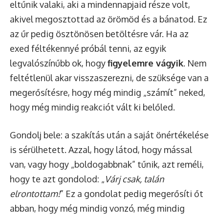
eltűnik valaki, aki a mindennapjaid része volt,
akivel megosztottad az örömöd és a bánatod. Ez
az űr pedig ösztönösen betöltésre vár. Ha az
exed féltékennyé próbál tenni, az egyik
legvalószínűbb ok, hogy
figyelemre vágyik
. Nem
feltétlenül akar visszaszerezni, de szüksége van a
megerősítésre, hogy még mindig „számít” neked,
hogy még mindig reakciót vált ki belőled.
Gondolj bele: a szakítás után a saját önértékelése
is sérülhetett. Azzal, hogy látod, hogy mással
van, vagy hogy „boldogabbnak” tűnik, azt reméli,
hogy te azt gondolod: „
Várj csak, talán
elrontottam!
” Ez a gondolat pedig megerősíti őt
abban, hogy még mindig vonzó, még mindig