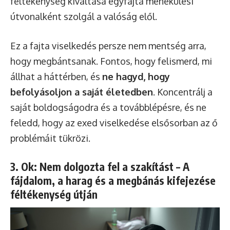
féltékenység kiváltása egyfajta menekülési
útvonalként szolgál a valóság elől.
Ez a fajta viselkedés persze nem mentség arra,
hogy megbántsanak. Fontos, hogy felismerd, mi
állhat a háttérben, és
ne hagyd, hogy
befolyásoljon a saját életedben
. Koncentrálj a
saját boldogságodra és a továbblépésre, és ne
feledd, hogy az exed viselkedése elsősorban az ő
problémáit tükrözi.
3. Ok: Nem dolgozta fel a szakítást – A
fájdalom, a harag és a megbánás kifejezése
féltékenység útján