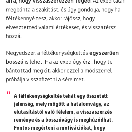
arra, hogy visszaszerezzen téged
. Az exed talán
megbánta a szakítást, és úgy gondolja, hogy ha
féltékennyé tesz, akkor rájössz, hogy
elvesztetted valami értékeset, és visszatérsz
hozzá.
Negyedszer, a féltékenységkeltés
egyszerűen
bosszú
is lehet. Ha az exed úgy érzi, hogy te
bántottad meg őt, akkor ezzel a módszerrel
próbálja visszafizetni a sérelmet.
A féltékenységkeltés tehát egy összetett
jelenség, mely mögött a hatalomvágy, az
elutasítástól való félelem, a visszaszerzés
reménye és a bosszúvágy is meghúzódhat.
Fontos megérteni a motivációkat, hogy