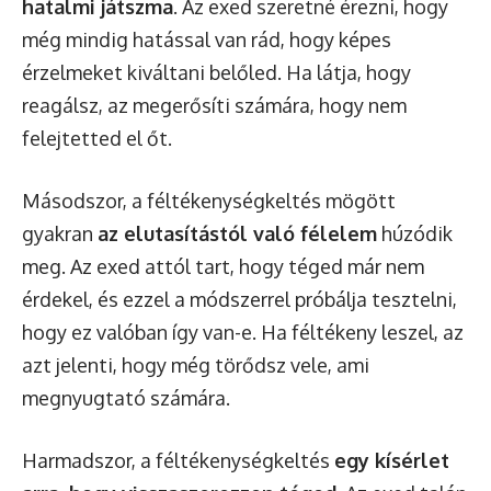
hatalmi játszma
. Az exed szeretné érezni, hogy
még mindig hatással van rád, hogy képes
érzelmeket kiváltani belőled. Ha látja, hogy
reagálsz, az megerősíti számára, hogy nem
felejtetted el őt.
Másodszor, a féltékenységkeltés mögött
gyakran
az elutasítástól való félelem
húzódik
meg. Az exed attól tart, hogy téged már nem
érdekel, és ezzel a módszerrel próbálja tesztelni,
hogy ez valóban így van-e. Ha féltékeny leszel, az
azt jelenti, hogy még törődsz vele, ami
megnyugtató számára.
Harmadszor, a féltékenységkeltés
egy kísérlet