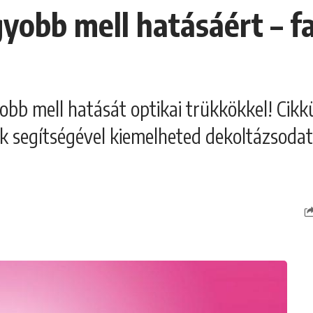
gyobb mell hatásáért – f
obb mell hatását optikai trükkökkel! Cik
k segítségével kiemelheted dekoltázsoda