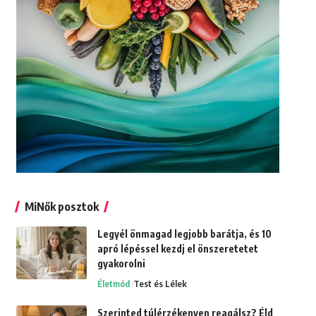
MiNők posztok
Legyél önmagad legjobb barátja, és 10
apró lépéssel kezdj el önszeretetet
gyakorolni
Életmód
Test és Lélek
Szerinted túlérzékenyen reagálsz? Éld