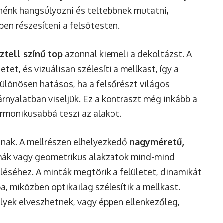
etnénk hangsúlyozni és teltebbnek mutatni,
en részesíteni a felsőtesten.
ztell színű top
azonnal kiemeli a dekoltázst. A
etet, és vizuálisan szélesíti a mellkast, így a
különösen hatásos, ha a felsőrészt világos
árnyalatban viseljük. Ez a kontraszt még inkább a
harmonikusabbá teszi az alakot.
anak. A mellrészen elhelyezkedő
nagyméretű,
ormák vagy geometrikus alakzatok mind-mind
léséhez. A minták megtörik a felületet, dinamikát
, miközben optikailag szélesítik a mellkast.
melyek elveszhetnek, vagy éppen ellenkezőleg,