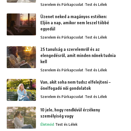
Szerelem és Párkapcsolat
Test és Lélek
Üzenet neked a magányos estéken:
Eljön a nap, amikor nem leszel többé
egyedül
Szerelem és Párkapcsolat
Test és Lélek
25 tanulság a szerelemről és az
elengedésről, amit minden nőnek tudnia
kell
Szerelem és Párkapcsolat
Test és Lélek
Van, akit soha nem tudsz elfelejteni –
önelfogadó női gondolatok
Szerelem és Párkapcsolat
Test és Lélek
10 jele, hogy rendkívül érzékeny
személyiség vagy
Életmód
Test és Lélek