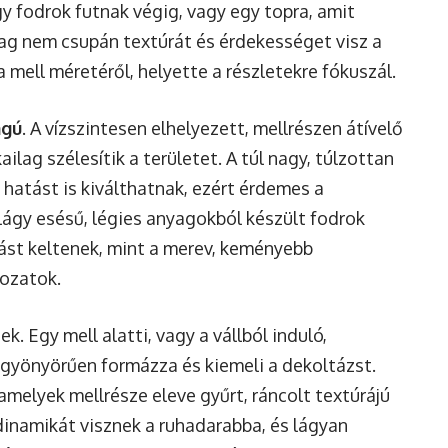
gy fodrok futnak végig, vagy egy topra, amit
yag nem csupán textúrát és érdekességet visz a
a mell méretéről, helyette a részletekre fókuszál.
ágú
. A vízszintesen elhelyezett, mellrészen átívelő
ilag szélesítik a területet. A túl nagy, túlzottan
hatást is kiválthatnak, ezért érdemes a
lágy esésű, légies anyagokból készült fodrok
st keltenek, mint a merev, keményebb
tozatok.
. Egy mell alatti, vagy a vállból induló,
gyönyörűen formázza és kiemeli a dekoltázst.
melyek mellrésze eleve gyűrt, ráncolt textúrájú
inamikát visznek a ruhadarabba, és lágyan