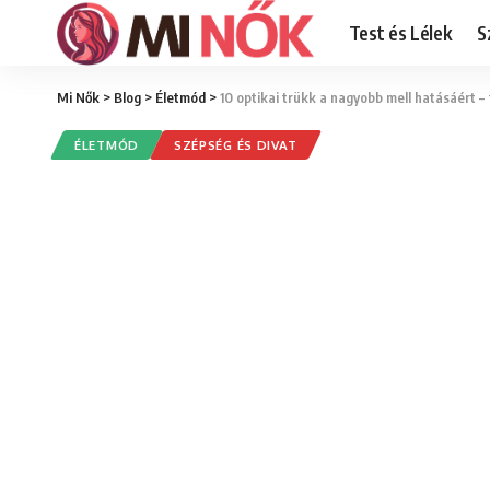
Test és Lélek
S
Mi Nők
>
Blog
>
Életmód
>
10 optikai trükk a nagyobb mell hatásáért –
ÉLETMÓD
SZÉPSÉG ÉS DIVAT