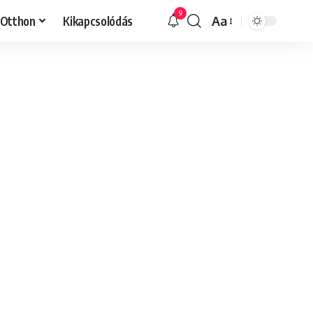
9
Otthon
Kikapcsolódás
Aa
Font
Resizer