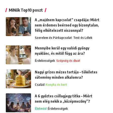
MiNők Top10 poszt
A „majdnem kapcsolat” csapdája: Miért
nem érdemes beérned egy bizonytalan,
félig elkötelezett viszonnyal?
Szerelem és Párkapcsolat
Test és Lélek
Mennyibe kerül egy valódi gyöngy
nyaklánc, és mitől függ az ára?
Érdekességek
Szépség és divat
Nagyi grízes mézes tortája – tökéletes
sütemény minden alkalomra?
Család
Konyha és kert
A 6 győztes csillagjegy titka – Miért
nem elég nekik a „középmezőny”?
Életmód
Érdekességek