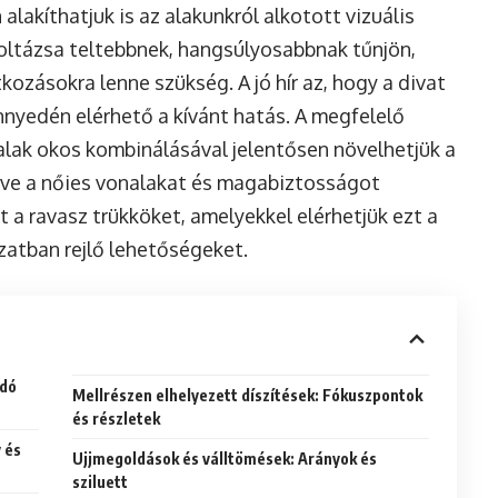
lakíthatjuk is az alakunkról alkotott vizuális
koltázsa teltebbnek, hangsúlyosabbnak tűnjön,
kozásokra lenne szükség. A jó hír az, hogy a divat
önnyedén elérhető a kívánt hatás. A megfelelő
alak okos kombinálásával jelentősen növelhetjük a
elve a nőies vonalakat és magabiztosságot
 a ravasz trükköket, amelyekkel elérhetjük ezt a
zatban rejlő lehetőségeket.
adó
Mellrészen elhelyezett díszítések: Fókuszpontok
és részletek
 és
Ujjmegoldások és válltömések: Arányok és
sziluett