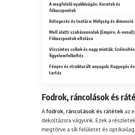
A megfelelő nyakkivágás: Keretek és
fókuszpontok
Rétegezés és textúra: Mélység és dimenzió
Mell alatti szabásvonalak (Empire, A-vonal):
Fókuszpontok eltolása
Vízszintes csíkok és nagy minták: Szélesítés
figyelemfelkeltés
Fényes és strukturált anyagok: Ragyogás és
tartás
Fodrok, ráncolások és rát
A
fodrok, ráncolások és rátétek
az e
dekoltázsra vágyunk. Ezek a részletek
megtörve a sík felületet és optikailag