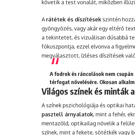
követik a test vonalát, miközben illúz
A
rátétek és díszítések
szintén hozzá
gyöngyözés, vagy akár egy eltérő text
a tekintetet, és vizuálisan dúsabbá tes
fókuszpontja, ezzel elvonva a figyel
megválasztott, ízléses díszítések va
A fodrok és ráncolások nem csupán 
térfogat növelésére. Okosan alkalm
Világos színek és minták a
A színek pszichológiája és optikai ha
pasztell árnyalatok
, mint a fehér, e
mentazöld, optikailag növelik a felül
színek, mint a fekete, sötétkék vagy b