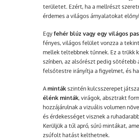
területet. Ezért, ha a mellrészt szer
érdemes a világos árnyalatokat előnyb
Egy
fehér blúz vagy egy világos pas
fényes, világos felület vonzza a tekint
mellek teltebbnek tűnnek. Ez a trükk 
színben, az alsórészt pedig sötétebb 
felsőtestre irányítja a figyelmet, és 
A
minták
szintén kulcsszerepet játsz
élénk minták
, virágok, absztrakt f
hozzájárulnak a vizuális volumen növe
és érdekességet visznek a ruhadarabba
Kerüljük a túl apró, sűrű mintákat, a
zsúfolt hatást kelthetnek.