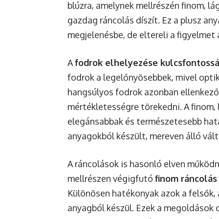
blúzra, amelynek mellrészén finom, lá
gazdag ráncolás díszít. Ez a plusz an
megjelenésbe, de eltereli a figyelmet 
A
fodrok elhelyezése kulcsfontoss
fodrok a legelőnyösebbek, mivel optika
hangsúlyos fodrok azonban ellenkező 
mértékletességre törekedni. A finom, 
elegánsabbak és természetesebb hatá
anyagokból készült, mereven álló vál
A ráncolások is hasonló elven működnek
mellrészen végigfutó
finom ráncolás
Különösen hatékonyak azok a felsők, a
anyagból készül. Ezek a megoldások d