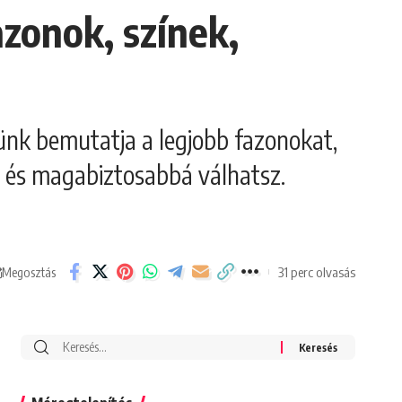
azonok, színek,
künk bemutatja a legjobb fazonokat,
t és magabiztosabbá válhatsz.
31 perc olvasás
Megosztás
Search
for: