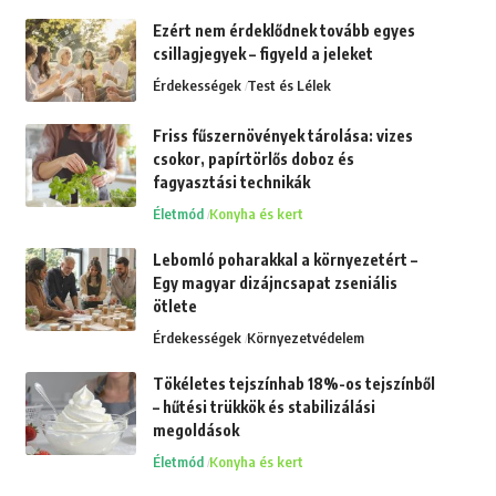
Ezért nem érdeklődnek tovább egyes
csillagjegyek – figyeld a jeleket
Érdekességek
Test és Lélek
Friss fűszernövények tárolása: vizes
csokor, papírtörlős doboz és
fagyasztási technikák
Életmód
Konyha és kert
Lebomló poharakkal a környezetért –
Egy magyar dizájncsapat zseniális
ötlete
Érdekességek
Környezetvédelem
Tökéletes tejszínhab 18%-os tejszínből
– hűtési trükkök és stabilizálási
megoldások
Életmód
Konyha és kert