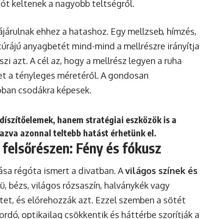
iót keltenek a nagyobb teltségről.
járulnak ehhez a hatashoz. Egy mellzseb, hímzés,
úrájú anyagbetét mind-mind a mellrészre irányítja
zi azt. A cél az, hogy a mellrész legyen a ruha
met a tényleges méretéről. A gondosan
lóban csodákra képesek.
díszítőelemek, hanem stratégiai eszközök is a
azva azonnal teltebb hatást érhetünk el.
 felsőrészen: Fény és fókusz
tása régóta ismert a divatban. A
világos színek és
krü, bézs, világos rózsaszín, halványkék vagy
etet, és előrehozzák azt. Ezzel szemben a sötét
ordó, optikailag csökkentik és háttérbe szorítják a