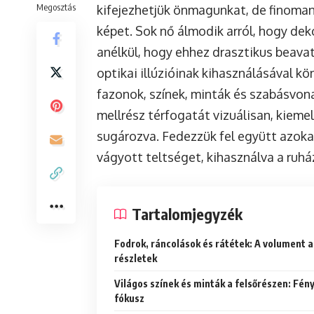
Megosztás
kifejezhetjük önmagunkat, de finoman a
képet. Sok nő álmodik arról, hogy de
anélkül, hogy ehhez drasztikus beavat
optikai illúzióinak kihasználásával k
fazonok, színek, minták és szabásvon
mellrész térfogatát vizuálisan, kiem
sugározva. Fedezzük fel együtt azokat
vágyott teltséget, kihasználva a ruhá
Tartalomjegyzék
Fodrok, ráncolások és rátétek: A volument 
részletek
Világos színek és minták a felsőrészen: Fény
fókusz