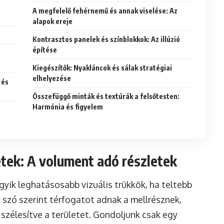
A megfelelő fehérnemű és annak viselése: Az
alapok ereje
Kontrasztos panelek és színblokkok: Az illúzió
építése
Kiegészítők: Nyakláncok és sálak stratégiai
elhelyezése
 és
Összefüggő minták és textúrák a felsőtesten:
Harmónia és figyelem
étek: A volument adó részletek
gyik leghatásosabb vizuális trükkök, ha teltebb
 szó szerint térfogatot adnak a mellrésznek,
 szélesítve a területet. Gondoljunk csak egy