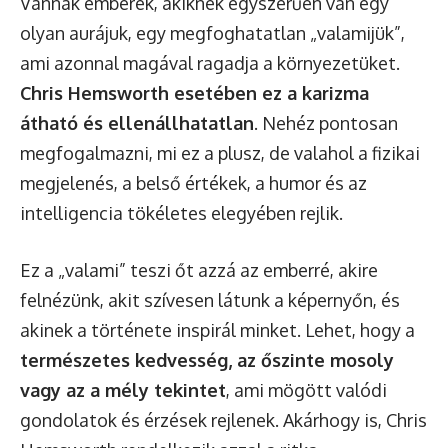
Vannak emberek, akiknek egyszerűen van egy
olyan aurájuk, egy megfoghatatlan „valamijük”,
ami azonnal magával ragadja a környezetüket.
Chris Hemsworth esetében ez a karizma
átható és ellenállhatatlan
. Nehéz pontosan
megfogalmazni, mi ez a plusz, de valahol a fizikai
megjelenés, a belső értékek, a humor és az
intelligencia tökéletes elegyében rejlik.
Ez a „valami” teszi őt azzá az emberré, akire
felnézünk, akit szívesen látunk a képernyőn, és
akinek a története inspirál minket. Lehet, hogy a
természetes kedvesség, az őszinte mosoly
vagy az a mély tekintet
, ami mögött valódi
gondolatok és érzések rejlenek. Akárhogy is, Chris