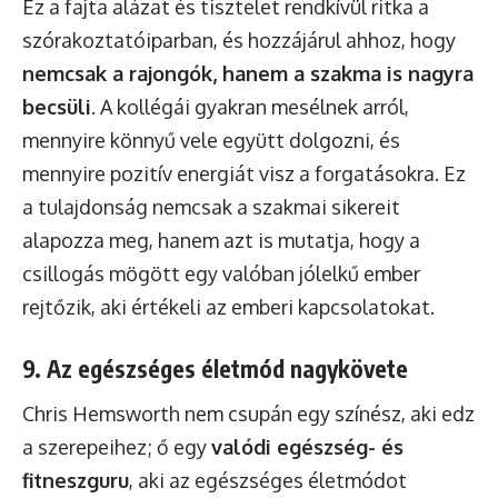
Ez a fajta alázat és tisztelet rendkívül ritka a
szórakoztatóiparban, és hozzájárul ahhoz, hogy
nemcsak a rajongók, hanem a szakma is nagyra
becsüli
. A kollégái gyakran mesélnek arról,
mennyire könnyű vele együtt dolgozni, és
mennyire pozitív energiát visz a forgatásokra. Ez
a tulajdonság nemcsak a szakmai sikereit
alapozza meg, hanem azt is mutatja, hogy a
csillogás mögött egy valóban jólelkű ember
rejtőzik, aki értékeli az emberi kapcsolatokat.
9. Az egészséges életmód nagykövete
Chris Hemsworth nem csupán egy színész, aki edz
a szerepeihez; ő egy
valódi egészség- és
fitneszguru
, aki az egészséges életmódot