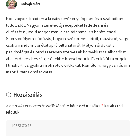
Balogh Nóra
Nóri vagyok, imádom a kreatív tevékenységeket és a szabadban
töltött időt. Nagyon szeretek új recepteket felfedezni és
elkészíteni, majd megosztani a családommal és barátaimmal.
Szenvedélyem a fotózás, legyen szó természetről, utazásról, vagy
csak a mindennapi élet apró pillanatairól. Mélyen érdekel a
pszichológia és rendszeresen szervezek könyvklub találkozókat,
ahol érdekes beszélgetésekbe bonyolódunk. Ezenkívül rajongok a
filmekért, és gyakran írok róluk kritikákat. Remélem, hogy az írásaim
inspirálhatnak másokat is.
Hozzászólás
Az e-mail címet nem tesszük közzé.
A kötelező mezőket
*
karakterrel
jelöltük