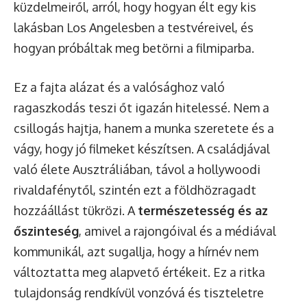
küzdelmeiről, arról, hogy hogyan élt egy kis
lakásban Los Angelesben a testvéreivel, és
hogyan próbáltak meg betörni a filmiparba.
Ez a fajta alázat és a valósághoz való
ragaszkodás teszi őt igazán hitelessé. Nem a
csillogás hajtja, hanem a munka szeretete és a
vágy, hogy jó filmeket készítsen. A családjával
való élete Ausztráliában, távol a hollywoodi
rivaldafénytől, szintén ezt a földhözragadt
hozzáállást tükrözi. A
természetesség és az
őszinteség
, amivel a rajongóival és a médiával
kommunikál, azt sugallja, hogy a hírnév nem
változtatta meg alapvető értékeit. Ez a ritka
tulajdonság rendkívül vonzóvá és tiszteletre