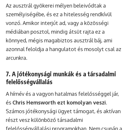
Az ausztrál gyökerei mélyen beleivódtak a
személyiségébe, és ez a hitelesség rendkívül
vonzó. Amikor interjút ad, vagy a közösségi
médiában posztol, mindig átsüt rajta ez a
könnyed, mégis magabiztos ausztrál báj, ami
azonnal feloldja a hangulatot és mosolyt csal az
arcunkra.
7. A jótékonysági munkák és a társadalmi
felelősségvállalás
A hírnév és a vagyon hatalmas felelősséggel jár,
és
Chris Hemsworth ezt komolyan veszi
.
Számos jótékonysági ügyet támogat, és aktívan
részt vesz különböző társadalmi
felelősségvállalási programokban. Nem csupán a