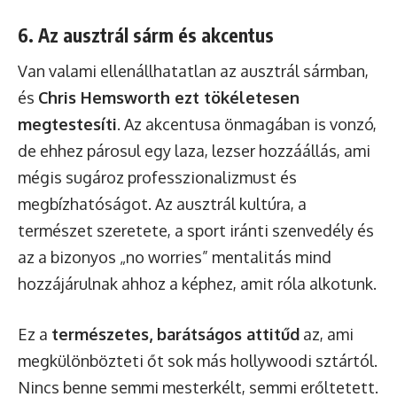
6. Az ausztrál sárm és akcentus
Van valami ellenállhatatlan az ausztrál sármban,
és
Chris Hemsworth ezt tökéletesen
megtestesíti
. Az akcentusa önmagában is vonzó,
de ehhez párosul egy laza, lezser hozzáállás, ami
mégis sugároz professzionalizmust és
megbízhatóságot. Az ausztrál kultúra, a
természet szeretete, a sport iránti szenvedély és
az a bizonyos „no worries” mentalitás mind
hozzájárulnak ahhoz a képhez, amit róla alkotunk.
Ez a
természetes, barátságos attitűd
az, ami
megkülönbözteti őt sok más hollywoodi sztártól.
Nincs benne semmi mesterkélt, semmi erőltetett.