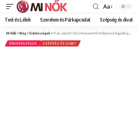
Aa
Font
Resizer
Test és Lélek
Szerelem és Párkapcsolat
Szépség és divat
Mi Nők
>
Blog
>
Érdekességek
>
11 ok, amiért Chris Hemsworth Hollywood legjobb pasija – Sztárinfók és érdekességek női szemmel
ÉRDEKESSÉGEK
SZÉPSÉG ÉS DIVAT