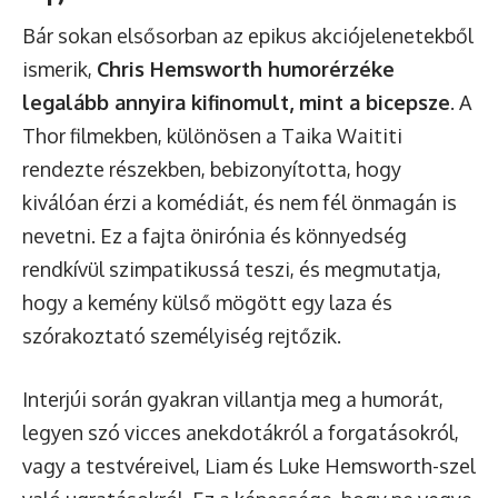
Bár sokan elsősorban az epikus akciójelenetekből
ismerik,
Chris Hemsworth humorérzéke
legalább annyira kifinomult, mint a bicepsze
. A
Thor filmekben, különösen a Taika Waititi
rendezte részekben, bebizonyította, hogy
kiválóan érzi a komédiát, és nem fél önmagán is
nevetni. Ez a fajta önirónia és könnyedség
rendkívül szimpatikussá teszi, és megmutatja,
hogy a kemény külső mögött egy laza és
szórakoztató személyiség rejtőzik.
Interjúi során gyakran villantja meg a humorát,
legyen szó vicces anekdotákról a forgatásokról,
vagy a testvéreivel, Liam és Luke Hemsworth-szel