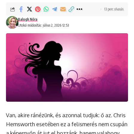
13 perc olvasás
Balogh Nóra
Utolsó módosítás: július 2, 2026 12:53
Van, akire ránézünk, és azonnal tudjuk: ő az. Chris
Hemsworth esetében ez a felismerés nem csupán
a képernyőn át jut el hozzánk, hanem valahogy