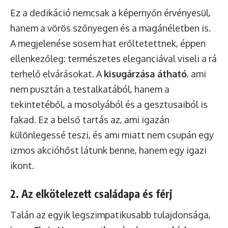
Ez a dedikáció nemcsak a képernyőn érvényesül,
hanem a vörös szőnyegen és a magánéletben is.
A megjelenése sosem hat erőltetettnek, éppen
ellenkezőleg: természetes eleganciával viseli a rá
terhelő elvárásokat. A
kisugárzása átható
, ami
nem pusztán a testalkatából, hanem a
tekintetéből, a mosolyából és a gesztusaiból is
fakad. Ez a belső tartás az, ami igazán
különlegessé teszi, és ami miatt nem csupán egy
izmos akcióhőst látunk benne, hanem egy igazi
ikont.
2. Az elkötelezett családapa és férj
Talán az egyik legszimpatikusabb tulajdonsága,