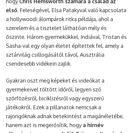
hogy
Chris Hemsworth számára a család az
első
. Feleségével, Elsa Patakyval való kapcsolata
a hollywoodi álompárok ritka példája, ahol a
szerelem és a tisztelet láthatóan mély és
őszinte. Három gyermekükkel, Indiával, Tristan és
Sasha-val egy olyan életet építettek fel, amely a
sztárvilág csillogásától távol, Ausztrália
csendesebb vidékein zajlik.
Gyakran oszt meg képeket és videókat a
gyermekeivel töltött időről, legyen szó
szörfözésről, biciklizésről vagy egyszerű
játékokról. Ezek a pillanatok nemcsak a
rajongóknak adnak betekintést a magánéletébe,
hanem azt is megerősítik, hogy
a hírnév