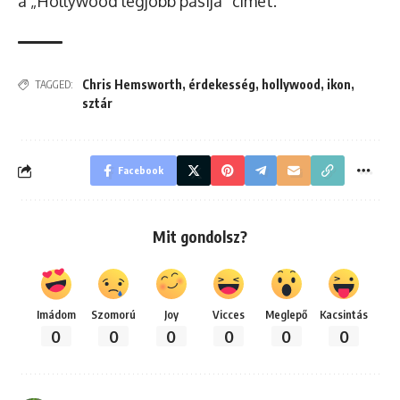
a „Hollywood legjobb pasija” címet.
Chris Hemsworth
,
érdekesség
,
hollywood
,
ikon
,
TAGGED:
sztár
Facebook
Mit gondolsz?
Imádom
Szomorú
Joy
Vicces
Meglepő
Kacsintás
0
0
0
0
0
0