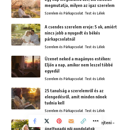
megmutatja, milyen az igaz szerelem
Szerelem és Párkapcsolat
Test és Lélek
A csendes szerelem ereje: 5 ok, amiért
nincs jobb a nyugodt és békés
párkapcsolatnál
Szerelem és Párkapcsolat
Test és Lélek
Üzenet neked a magányos estéken:
Eljön a nap, amikor nem leszel többé
egyedül
Szerelem és Párkapcsolat
Test és Lélek
25 tanulság a szerelemről és az
elengedésről, amit minden nőnek
tudnia kell
Szerelem és Párkapcsolat
Test és Lélek
Van, akit soha nem tudsz elfelejteni –
önelfogadó női gondolatok