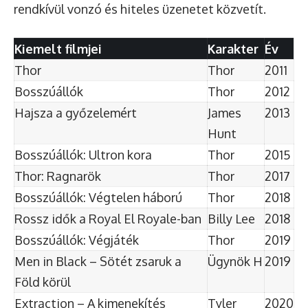
rendkívül vonzó és hiteles üzenetet közvetít.
Kiemelt filmjei
Karakter
Év
Thor
Thor
2011
Bosszúállók
Thor
2012
Hajsza a győzelemért
James
2013
Hunt
Bosszúállók: Ultron kora
Thor
2015
Thor: Ragnarök
Thor
2017
Bosszúállók: Végtelen háború
Thor
2018
Rossz idők a Royal El Royale-ban
Billy Lee
2018
Bosszúállók: Végjáték
Thor
2019
Men in Black – Sötét zsaruk a
Ügynök H
2019
Föld körül
Extraction – A kimenekítés
Tyler
2020