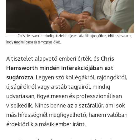
Chris Hemsworth mindig tiszteletteljesen közelít rajongóihoz, időt szánva arra,
hogy meghallgassa és támogassa őket.
A tisztelet alapvető emberi érték, és
Chris
Hemsworth minden interakciójában ezt
sugározza
. Legyen szó kollégákról, rajongókról,
újságírókról vagy a stáb tagjairól, mindig
udvariasan, figyelmesen és professzionálisan
viselkedik. Nincs benne az a sztárallűr, ami sok
más hírességnél megfigyelhető, hanem valóban
érdeklődik a másik ember iránt.