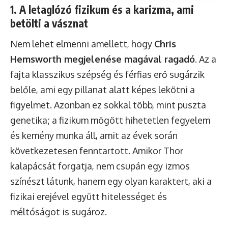
1. A letaglózó fizikum és a karizma, ami
betölti a vásznat
Nem lehet elmenni amellett, hogy
Chris
Hemsworth megjelenése magával ragadó
. Az a
fajta klasszikus szépség és férfias erő sugárzik
belőle, ami egy pillanat alatt képes lekötni a
figyelmet. Azonban ez sokkal több, mint puszta
genetika; a fizikum mögött hihetetlen fegyelem
és kemény munka áll, amit az évek során
következetesen fenntartott. Amikor Thor
kalapácsát forgatja, nem csupán egy izmos
színészt látunk, hanem egy olyan karaktert, aki a
fizikai erejével együtt hitelességet és
méltóságot is sugároz.