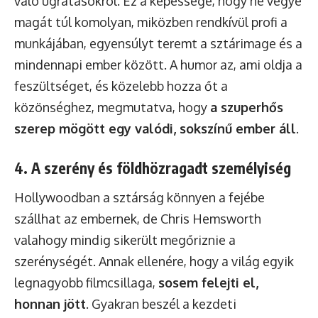
való ugratásokról. Ez a képessége, hogy ne vegye
magát túl komolyan, miközben rendkívül profi a
munkájában, egyensúlyt teremt a sztárimage és a
mindennapi ember között. A humor az, ami oldja a
feszültséget, és közelebb hozza őt a
közönséghez, megmutatva, hogy
a szuperhős
szerep mögött egy valódi, sokszínű ember áll
.
4. A szerény és földhözragadt személyiség
Hollywoodban a sztárság könnyen a fejébe
szállhat az embernek, de Chris Hemsworth
valahogy mindig sikerült megőriznie a
szerénységét. Annak ellenére, hogy a világ egyik
legnagyobb filmcsillaga,
sosem felejti el,
honnan jött
. Gyakran beszél a kezdeti