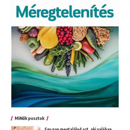
MiNők posztok
Egy nap megtalálod azt, aki valóban