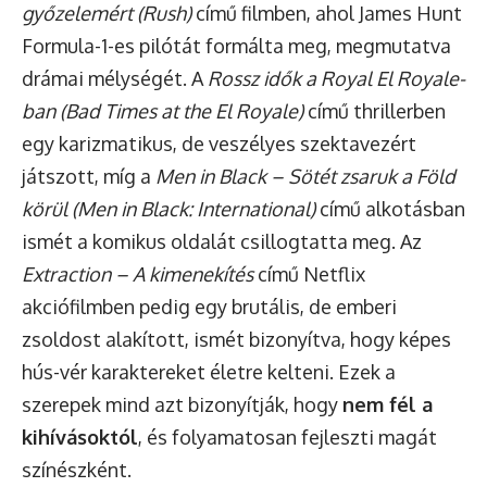
győzelemért (Rush)
című filmben, ahol James Hunt
Formula-1-es pilótát formálta meg, megmutatva
drámai mélységét. A
Rossz idők a Royal El Royale-
ban (Bad Times at the El Royale)
című thrillerben
egy karizmatikus, de veszélyes szektavezért
játszott, míg a
Men in Black – Sötét zsaruk a Föld
körül (Men in Black: International)
című alkotásban
ismét a komikus oldalát csillogtatta meg. Az
Extraction – A kimenekítés
című Netflix
akciófilmben pedig egy brutális, de emberi
zsoldost alakított, ismét bizonyítva, hogy képes
hús-vér karaktereket életre kelteni. Ezek a
szerepek mind azt bizonyítják, hogy
nem fél a
kihívásoktól
, és folyamatosan fejleszti magát
színészként.