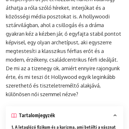
áthatja a róla szóló híreket, interjúkat és a
közösségi média posztokat is. A hollywoodi
sztárvilágban, ahol a csillogás és a dráma
gyakran kéz a kézben jár, ő egyfajta stabil pontot
képvisel, egy olyan archetípust, aki egyszerre
megtestesíti a klasszikus férfias erőt és a
modern, érzékeny, családcentrikus férfi ideálját.
De mi az a tizenegy ok, amiért ennyire rajongunk
érte, és mi teszi őt Hollywood egyik leginkább
szerethető és tiszteletreméltó alakjává,
különösen női szemmel nézve?
Tartalomjegyzék
1. A letaglózó fizikum és a karizma, ami betölti a vásznat