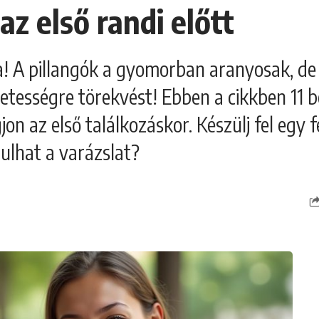
 az első randi előtt
! A pillangók a gyomorban aranyosak, de 
életességre törekvést! Ebben a cikkben 11 
n az első találkozáskor. Készülj fel egy f
dulhat a varázslat?