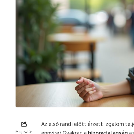
Az első randi előtt érzett izgalom te
Megosztás
ennyire? Gyakran a
bizonytalanság
az