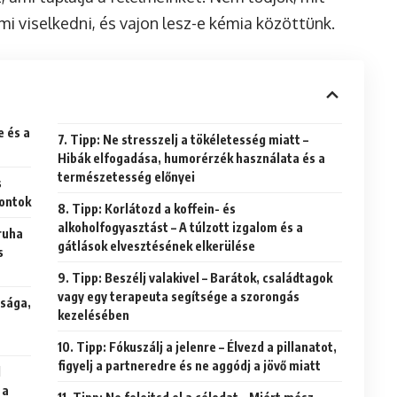
i viselkedni, és vajon lesz-e kémia közöttünk.
7. Tipp: Ne stresszelj a tökéletesség miatt –
Hibák elfogadása, humorérzék használata és a
természetesség előnyei
pontok
8. Tipp: Korlátozd a koffein- és
alkoholfogyasztást – A túlzott izgalom és a
gátlások elvesztésének elkerülése
s
9. Tipp: Beszélj valakivel – Barátok, családtagok
vagy egy terapeuta segítsége a szorongás
kezelésében
10. Tipp: Fókuszálj a jelenre – Élvezd a pillanatot,
figyelj a partneredre és ne aggódj a jövő miatt
 a