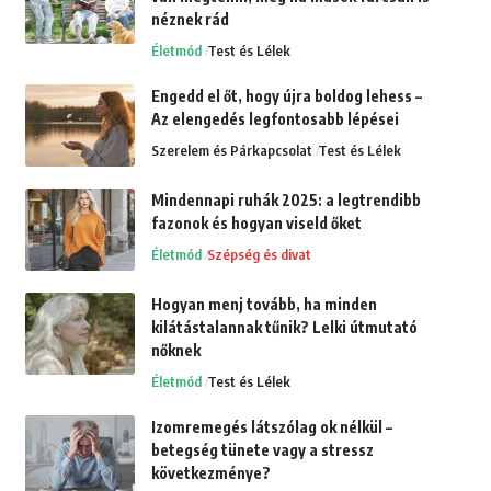
néznek rád
Életmód
Test és Lélek
Engedd el őt, hogy újra boldog lehess –
Az elengedés legfontosabb lépései
Szerelem és Párkapcsolat
Test és Lélek
Mindennapi ruhák 2025: a legtrendibb
fazonok és hogyan viseld őket
Életmód
Szépség és divat
Hogyan menj tovább, ha minden
kilátástalannak tűnik? Lelki útmutató
nőknek
Életmód
Test és Lélek
Izomremegés látszólag ok nélkül –
betegség tünete vagy a stressz
következménye?