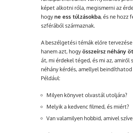
képet alkotni róla, megismerni az érd
hogy
ne ess túlzásokba
, és ne hozz 
szférából származnak.
A beszélgetési témák előre tervezése 
hanem azt, hogy
összeírsz néhány ö
át, mi érdekel téged, és mi az, amiről 
néhány kérdés, amellyel beindíthatod
Például:
Milyen könyvet olvastál utoljára?
Melyik a kedvenc filmed, és miért?
Van valamilyen hobbid, amivel szíve