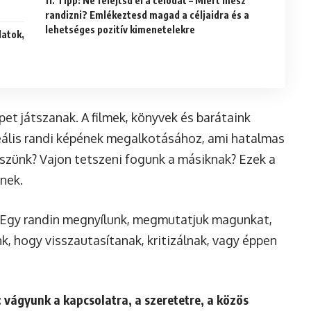
11. Tipp: Ne felejtsd el a célodat – Miért mész
randizni? Emlékeztesd magad a céljaidra és a
lehetséges pozitív kimenetelekre
pet játszanak. A filmek, könyvek és barátaink
eális randi képének megalkotásához, ami hatalmas
eszünk? Vajon tetszeni fogunk a másiknak? Ezek a
nek.
. Egy randin megnyílunk, megmutatjuk magunkat,
nk, hogy visszautasítanak, kritizálnak, vagy éppen
 vágyunk a kapcsolatra, a szeretetre, a közös