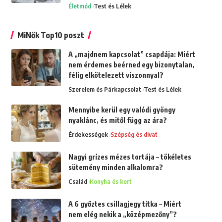
Életmód
Test és Lélek
MiNők Top10 poszt
A „majdnem kapcsolat” csapdája: Miért
nem érdemes beérned egy bizonytalan,
félig elkötelezett viszonnyal?
Szerelem és Párkapcsolat
Test és Lélek
Mennyibe kerül egy valódi gyöngy
nyaklánc, és mitől függ az ára?
Érdekességek
Szépség és divat
Nagyi grízes mézes tortája – tökéletes
sütemény minden alkalomra?
Család
Konyha és kert
A 6 győztes csillagjegy titka – Miért
nem elég nekik a „középmezőny”?