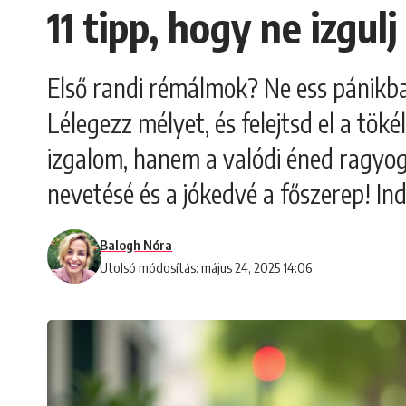
11 tipp, hogy ne izgulj
Első randi rémálmok? Ne ess pánikba
Lélegezz mélyet, és felejtsd el a tök
izgalom, hanem a valódi éned ragyogjo
nevetésé és a jókedvé a főszerep! In
Balogh Nóra
Utolsó módosítás: május 24, 2025 14:06