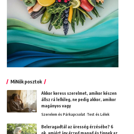
MiNők posztok
Akkor keress szerelmet, amikor készen
állsz rá lelkileg, ne pedig akkor, amikor
magányos vagy
Szerelem és Párkapcsolat
Test és Lélek
Beleragadtál az üresség érzésébe? 6
ok, amiért így érzed magad és tippek az