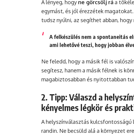
A lényeg, hogy
ne görcsölj rá
a tökéle
egymást, és jól érezzétek magatokat
tudsz nyúlni, az segíthet abban, hogy
A felkészülés nem a spontaneitás 
ami lehetővé teszi, hogy jobban élve
Ne feledd, hogy a másik fél is valósz
segítesz, hanem a másik félnek is kön
magabiztosabban és nyitottabban tud
2. Tipp: Válaszd a helyszí
kényelmes légkör és prak
A helyszínválasztás kulcsfontosságú 
randin. Ne becsüld alá a környezet er