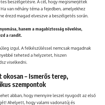
tes beszélgetésre. A cél, hogy megismerjétek
. Ha van néhány téma a fejedben, amelyekhez
 ne érezd magad elveszve a beszélgetés során.
elnyomása, hanem a magabiztosság növelése,
zd a randit.
ínűleg izgul. A felkészüléssel nemcsak magadnak
nyebbé teheted a helyzetet, hiszen
sz viselkedni.
nt okosan – Ismerős terep,
tikus szempontok
lehet abban, hogy mennyire leszel nyugodt az első
ejét! Ahelyett, hogy valami vadonatúj és