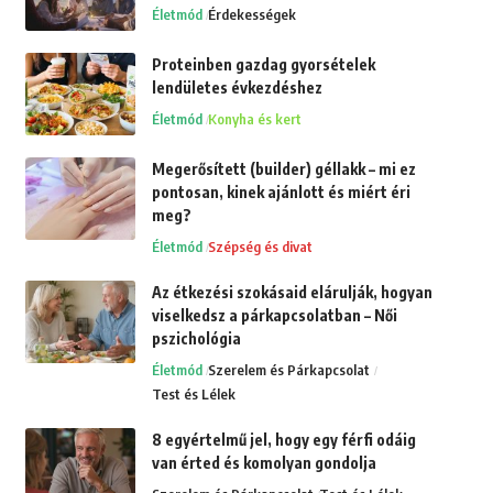
Életmód
Érdekességek
Proteinben gazdag gyorsételek
lendületes évkezdéshez
Életmód
Konyha és kert
Megerősített (builder) géllakk – mi ez
pontosan, kinek ajánlott és miért éri
meg?
Életmód
Szépség és divat
Az étkezési szokásaid elárulják, hogyan
viselkedsz a párkapcsolatban – Női
pszichológia
Életmód
Szerelem és Párkapcsolat
Test és Lélek
8 egyértelmű jel, hogy egy férfi odáig
van érted és komolyan gondolja