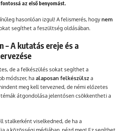
 fontossá az első benyomást.
zínűleg hasonlóan izgul! A felismerés, hogy
nem
sokat segíthet a feszültség oldásában.
an – A kutatás ereje és a
tervezése
tes, de a felkészülés sokat segíthet a
bb módszer, ha
alaposan felkészülsz
a
 mindent meg kell tervezned, de némi előzetes
i témák átgondolása jelentősen csökkentheti a
ll stalkerként viselkedned, de ha a
ilja a közösségi médiában, nézd meg! Ez segíthet