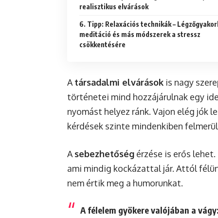
realisztikus elvárások
6. Tipp: Relaxációs technikák – Légzőgyakorlatok,
meditáció és más módszerek a stressz
csökkentésére
A
társadalmi elvárások
is nagy szere
történetei mind hozzájárulnak egy id
nyomást helyez ránk. Vajon elég jók l
kérdések szinte mindenkiben felmerül
A
sebezhetőség
érzése is erős lehet
ami mindig kockázattal jár. Attól félü
nem értik meg a humorunkat.
A félelem gyökere valójában a vágy: