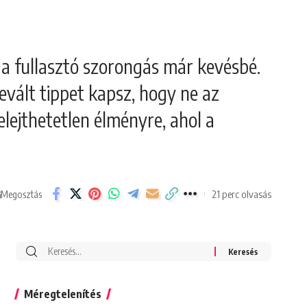
a fullasztó szorongás már kevésbé.
bevált tippet kapsz, hogy ne az
elejthetetlen élményre, ahol a
21 perc olvasás
Megosztás
Search
for:
Méregtelenítés