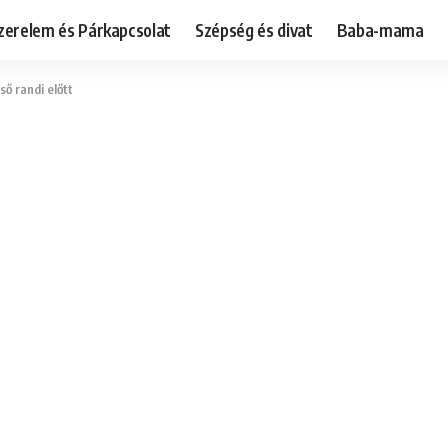
zerelem és Párkapcsolat
Szépség és divat
Baba-mama
lső randi előtt