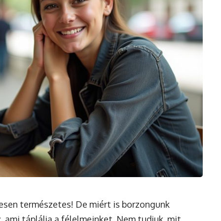
ljesen természetes! De miért is borzongunk
, ami táplálja a félelmeinket. Nem tudjuk, mit