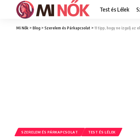
Test és Lélek
S
Mi Nők
>
Blog
>
Szerelem és Párkapcsolat
>
11 tipp, hogy ne izgulj az e
SZERELEM ÉS PÁRKAPCSOLAT
TEST ÉS LÉLEK