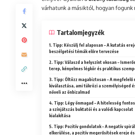
várhatunk a másiktól, hogyan fogunk m
Tartalomjegyzék
1. Tipp: Készülj fel alaposan – A kutatás ereje és a
beszélgetési témák előre tervezése
2. Tipp: Válaszd a helyszínt okosan – Ismerős
terep, kényelmes légkör és praktikus szem
3. Tipp: Öltözz magabiztosan – A megfelelő ruha
kiválasztása, ami tükrözi a személyiséged é
növeli az önbizalmad
4. Tipp: Légy önmagad – A hitelesség fontossága,
a színjátszás buktatói és a valódi kapcsolat
kialakítása
5. Tipp: Pozitív gondolatok – A negatív spirál
elkerülése, a pozitív megerősítések ereje és