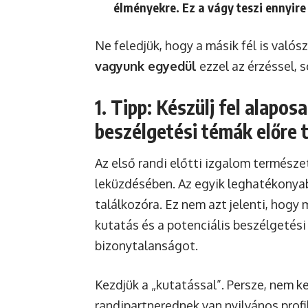
élményekre. Ez a vágy teszi ennyire
Ne feledjük, hogy a másik fél is valós
vagyunk egyedül
ezzel az érzéssel, 
1. Tipp: Készülj fel alapos
beszélgetési témák előre 
Az első randi előtti izgalom természe
leküzdésében. Az egyik leghatékonya
találkozóra. Ez nem azt jelenti, hogy
kutatás és a potenciális beszélgetés
bizonytalanságot.
Kezdjük a „kutatással”. Persze, nem ke
randipartnerednek van nyilvános prof