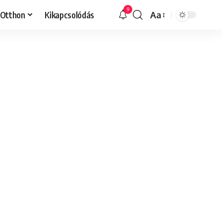
9
Otthon
Kikapcsolódás
Aa
Font
Resizer