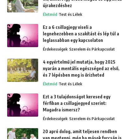
újrakezdéshez
Életmód
Test és Lélek
Ez a 6 csillagjegy viseli a
legnehezebben a szakítást és lép túl a
leglassabban egy kapcsolaton
Érdekességek
Szerelem és Párkapcsolat
4 egyértelmű jel mutatja, hogy 2025
nyarán a mentális egészséged az első,
és 7 lépésben meg is őrizheted
Életmód
Test és Lélek
Ezt a 3 tulajdonságot keresed egy
férfiban a csillagjegyed szerint:
Magadra ismersz?
Érdekességek
Szerelem és Párkapcsolat
20 apró dolog, amit teljesen rendben
van megtenni, még ha mások furcsán is