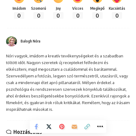
Imádom
Szomorú
Joy
Vicces
Meglepő
Kacsintás
0
0
0
0
0
0
Balogh Nóra
Nóri vagyok, imádom a kreatív tevékenységeket és a szabadban
töltött időt. Nagyon szeretek új recepteket felfedezni és
elkészíteni, majd megosztani a családommal és barátaimmal.
Szenvedélyem a fotózás, legyen szó természetről, utazásról, vagy
csak a mindennapi élet apró pillanatairól. Mélyen érdekel a
pszichológia és rendszeresen szervezek könyvklub találkozókat,
ahol érdekes beszélgetésekbe bonyolódunk. Ezenkívül rajongok a
filmekért, és gyakran írok róluk kritikákat. Remélem, hogy az írásaim
inspirálhatnak másokat is.
Hozzászólás