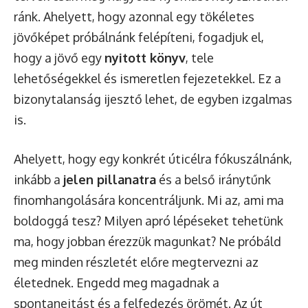
ránk. Ahelyett, hogy azonnal egy tökéletes
jövőképet próbálnánk felépíteni, fogadjuk el,
hogy a jövő egy
nyitott könyv
, tele
lehetőségekkel és ismeretlen fejezetekkel. Ez a
bizonytalanság ijesztő lehet, de egyben izgalmas
is.
Ahelyett, hogy egy konkrét úticélra fókuszálnánk,
inkább a
jelen pillanatra
és a belső iránytűnk
finomhangolására koncentráljunk. Mi az, ami ma
boldoggá tesz? Milyen apró lépéseket tehetünk
ma, hogy jobban érezzük magunkat? Ne próbáld
meg minden részletét előre megtervezni az
életednek. Engedd meg magadnak a
spontaneitást és a felfedezés örömét. Az út