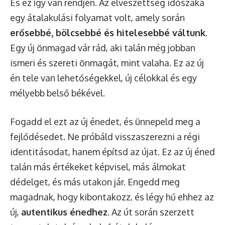
És ez így van rendjén. Az elveszettség időszaka
egy átalakulási folyamat volt, amely során
erősebbé, bölcsebbé és hitelesebbé váltunk
.
Egy új önmagad vár rád, aki talán még jobban
ismeri és szereti önmagát, mint valaha. Ez az új
én tele van lehetőségekkel, új célokkal és egy
mélyebb belső békével.
Fogadd el ezt az új énedet, és ünnepeld meg a
fejlődésedet. Ne próbáld visszaszerezni a régi
identitásodat, hanem építsd az újat. Ez az új éned
talán más értékeket képvisel, más álmokat
dédelget, és más utakon jár. Engedd meg
magadnak, hogy kibontakozz, és légy hű ehhez az
új,
autentikus énedhez
. Az út során szerzett