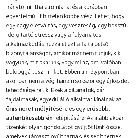
iránytű mintha elromlana, és a korábban
egyértelmű út hirtelen ködbe vész. Lehet, hogy
egy nagy életváltás, egy veszteség, egy hosszú
ideig tartó stressz vagy a folyamatos
alkalmazkodás hozza el ezt a fajta belső
bizonytalanságot, amikor már nem tudjuk, kik
vagyunk, mit akarunk, vagy mi az, ami valóban
boldoggá tesz minket. Ebben a mélypontban
azonban nem a vég, hanem sokszor egy új kezdet
lehetősége rejlik. Ezek a pillanatok, bár
fájdalmasak, egyedülálló alkalmat kínálnak az
önismeret mélyítésére
és egy
erősebb,
autentikusabb én
felépítésére. Az alábbiakban
tizenkét olyan gondolatot gyűjtöttünk össze,
amelyek támaszt nyújthatnak, és segíthetnek