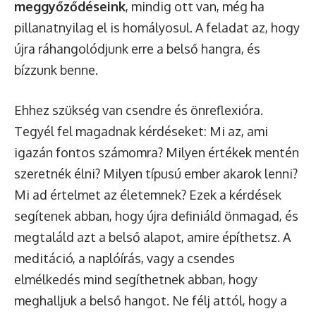
meggyőződéseink
, mindig ott van, még ha
pillanatnyilag el is homályosul. A feladat az, hogy
újra ráhangolódjunk erre a belső hangra, és
bízzunk benne.
Ehhez szükség van csendre és önreflexióra.
Tegyél fel magadnak kérdéseket: Mi az, ami
igazán fontos számomra? Milyen értékek mentén
szeretnék élni? Milyen típusú ember akarok lenni?
Mi ad értelmet az életemnek? Ezek a kérdések
segítenek abban, hogy újra definiáld önmagad, és
megtaláld azt a belső alapot, amire építhetsz. A
meditáció, a naplóírás, vagy a csendes
elmélkedés mind segíthetnek abban, hogy
meghalljuk a belső hangot. Ne félj attól, hogy a