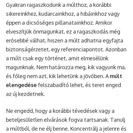
Gyakran ragaszkodunk a múlthoz, a korábbi
sikereinkhez, kudarcainkhoz, a hibáinkhoz vagy
éppen a dicsőséges pillanatainkhoz. Amikor
elveszítjük önmagunkat, ez a ragaszkodás még
erősebbé válhat, hiszen a múlt adhatna egyfajta
biztonságérzetet, egy referenciapontot. Azonban
a múlt csak egy történet, amit elmesélünk
magunknak. Nem határozza meg, kik vagyunk ma,
és főleg nem azt, kik lehetünk a jövőben. A
múlt
elengedése
felszabadító lehet, és teret enged
az új kezdetnek.
Ne engedd, hogy a korábbi tévedések vagy a
beteljesületlen elvárások fogva tartsanak. Tanulj
a múltból, de ne élj benne. Koncentrálj a jelenre és