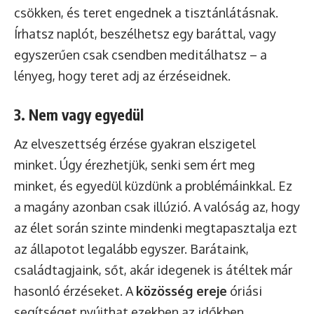
csökken, és teret engednek a tisztánlátásnak.
Írhatsz naplót, beszélhetsz egy baráttal, vagy
egyszerűen csak csendben meditálhatsz – a
lényeg, hogy teret adj az érzéseidnek.
3. Nem vagy egyedül
Az elveszettség érzése gyakran elszigetel
minket. Úgy érezhetjük, senki sem ért meg
minket, és egyedül küzdünk a problémáinkkal. Ez
a magány azonban csak illúzió. A valóság az, hogy
az élet során szinte mindenki megtapasztalja ezt
az állapotot legalább egyszer. Barátaink,
családtagjaink, sőt, akár idegenek is átéltek már
hasonló érzéseket. A
közösség ereje
óriási
segítséget nyújthat ezekben az időkben.