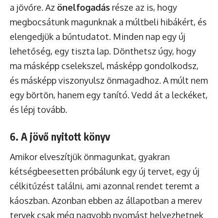
a jövőre. Az
önelfogadás
része az is, hogy
megbocsátunk magunknak a múltbeli hibákért, és
elengedjük a bűntudatot. Minden nap egy új
lehetőség, egy tiszta lap. Dönthetsz úgy, hogy
ma másképp cselekszel, másképp gondolkodsz,
és másképp viszonyulsz önmagadhoz. A múlt nem
egy börtön, hanem egy tanító. Vedd át a leckéket,
és lépj tovább.
6. A jövő nyitott könyv
Amikor elveszítjük önmagunkat, gyakran
kétségbeesetten próbálunk egy új tervet, egy új
célkitűzést találni, ami azonnal rendet teremt a
káoszban. Azonban ebben az állapotban a merev
tervek csak még nagyobb nyomást helyezhetnek