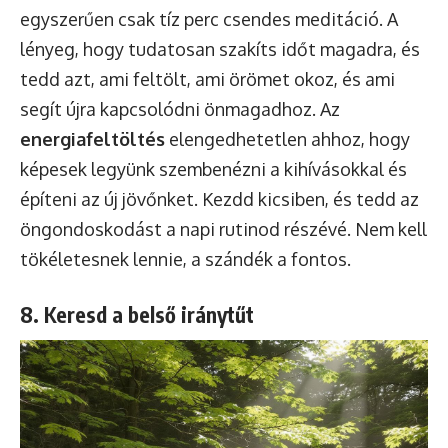
egyszerűen csak tíz perc csendes meditáció. A
lényeg, hogy tudatosan szakíts időt magadra, és
tedd azt, ami feltölt, ami örömet okoz, és ami
segít újra kapcsolódni önmagadhoz. Az
energiafeltöltés
elengedhetetlen ahhoz, hogy
képesek legyünk szembenézni a kihívásokkal és
építeni az új jövőnket. Kezdd kicsiben, és tedd az
öngondoskodást a napi rutinod részévé. Nem kell
tökéletesnek lennie, a szándék a fontos.
8. Keresd a belső iránytűt