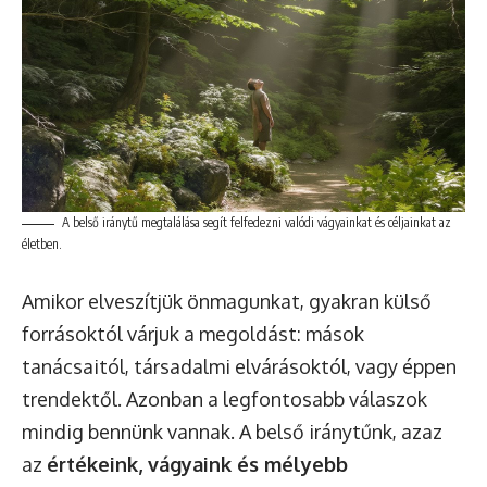
A belső iránytű megtalálása segít felfedezni valódi vágyainkat és céljainkat az
életben.
Amikor elveszítjük önmagunkat, gyakran külső
forrásoktól várjuk a megoldást: mások
tanácsaitól, társadalmi elvárásoktól, vagy éppen
trendektől. Azonban a legfontosabb válaszok
mindig bennünk vannak. A belső iránytűnk, azaz
az
értékeink, vágyaink és mélyebb