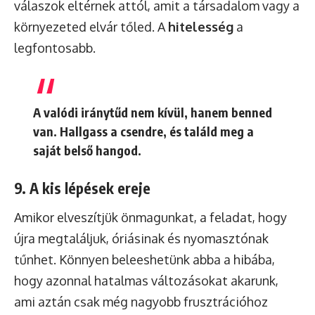
válaszok eltérnek attól, amit a társadalom vagy a
környezeted elvár tőled. A
hitelesség
a
legfontosabb.
A valódi iránytűd nem kívül, hanem benned
van. Hallgass a csendre, és találd meg a
saját belső hangod.
9. A kis lépések ereje
Amikor elveszítjük önmagunkat, a feladat, hogy
újra megtaláljuk, óriásinak és nyomasztónak
tűnhet. Könnyen beleeshetünk abba a hibába,
hogy azonnal hatalmas változásokat akarunk,
ami aztán csak még nagyobb frusztrációhoz