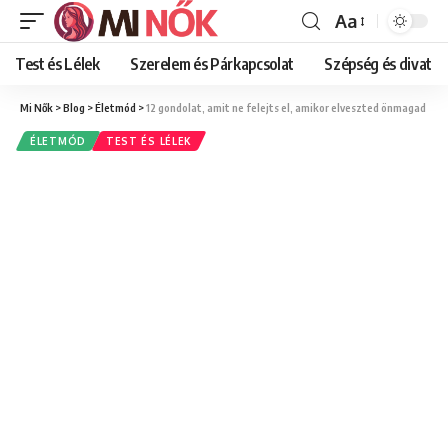
Aa
Font
Resizer
Test és Lélek
Szerelem és Párkapcsolat
Szépség és divat
Mi Nők
>
Blog
>
Életmód
>
12 gondolat, amit ne felejts el, amikor elveszted önmagad
ÉLETMÓD
TEST ÉS LÉLEK