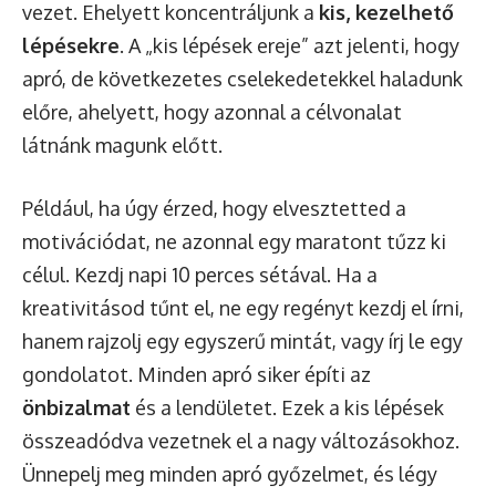
vezet. Ehelyett koncentráljunk a
kis, kezelhető
lépésekre
. A „kis lépések ereje” azt jelenti, hogy
apró, de következetes cselekedetekkel haladunk
előre, ahelyett, hogy azonnal a célvonalat
látnánk magunk előtt.
Például, ha úgy érzed, hogy elvesztetted a
motivációdat, ne azonnal egy maratont tűzz ki
célul. Kezdj napi 10 perces sétával. Ha a
kreativitásod tűnt el, ne egy regényt kezdj el írni,
hanem rajzolj egy egyszerű mintát, vagy írj le egy
gondolatot. Minden apró siker építi az
önbizalmat
és a lendületet. Ezek a kis lépések
összeadódva vezetnek el a nagy változásokhoz.
Ünnepelj meg minden apró győzelmet, és légy