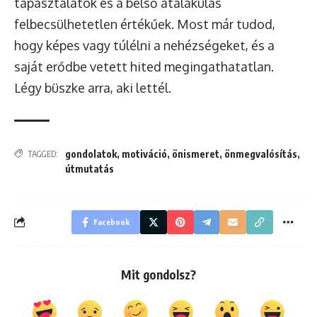
tapasztalatok és a belső átalakulás
felbecsülhetetlen értékűek. Most már tudod,
hogy képes vagy túlélni a nehézségeket, és a
saját erődbe vetett hited megingathatatlan.
Légy büszke arra, aki lettél.
gondolatok
,
motiváció
,
önismeret
,
önmegvalósítás
,
TAGGED:
útmutatás
Facebook
Mit gondolsz?