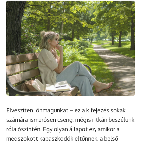
Elveszíteni önmagunkat – ez a kifejezés sokak
számára ismerősen cseng, mégis ritkán beszélünk
róla őszintén. Egy olyan állapot ez, amikor a
megszokott kapaszkodók eltűnnek, a belső