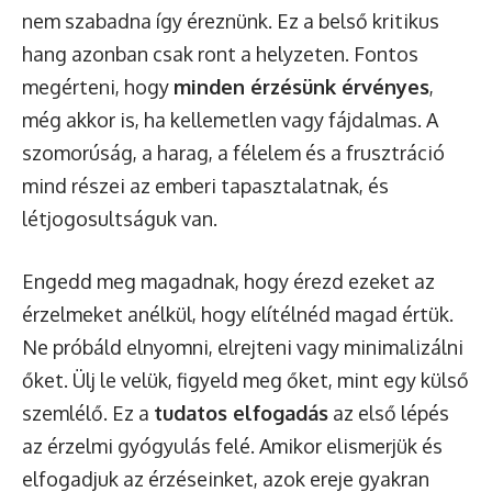
nem szabadna így éreznünk. Ez a belső kritikus
hang azonban csak ront a helyzeten. Fontos
megérteni, hogy
minden érzésünk érvényes
,
még akkor is, ha kellemetlen vagy fájdalmas. A
szomorúság, a harag, a félelem és a frusztráció
mind részei az emberi tapasztalatnak, és
létjogosultságuk van.
Engedd meg magadnak, hogy érezd ezeket az
érzelmeket anélkül, hogy elítélnéd magad értük.
Ne próbáld elnyomni, elrejteni vagy minimalizálni
őket. Ülj le velük, figyeld meg őket, mint egy külső
szemlélő. Ez a
tudatos elfogadás
az első lépés
az érzelmi gyógyulás felé. Amikor elismerjük és
elfogadjuk az érzéseinket, azok ereje gyakran