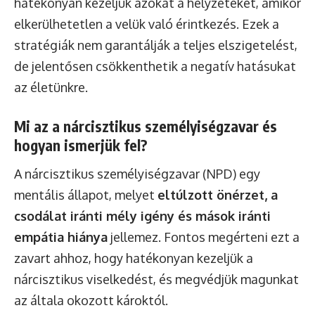
hatékonyan kezeljük azokat a helyzeteket, amikor
elkerülhetetlen a velük való érintkezés. Ezek a
stratégiák nem garantálják a teljes elszigetelést,
de jelentősen csökkenthetik a negatív hatásukat
az életünkre.
Mi az a nárcisztikus személyiségzavar és
hogyan ismerjük fel?
A nárcisztikus személyiségzavar (NPD) egy
mentális állapot, melyet
eltúlzott önérzet, a
csodálat iránti mély igény és mások iránti
empátia hiánya
jellemez. Fontos megérteni ezt a
zavart ahhoz, hogy hatékonyan kezeljük a
nárcisztikus viselkedést, és megvédjük magunkat
az általa okozott károktól.