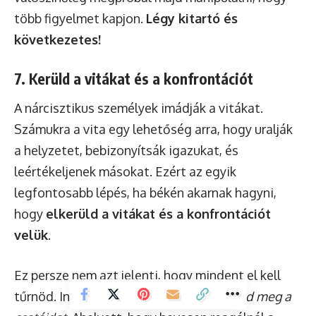
több figyelmet kapjon.
Légy kitartó és
következetes!
7. Kerüld a vitákat és a konfrontációt
A nárcisztikus személyek imádják a vitákat.
Számukra a vita egy lehetőség arra, hogy uralják
a helyzetet, bebizonyítsák igazukat, és
leértékeljenek másokat. Ezért az egyik
legfontosabb lépés, ha békén akarnak hagyni,
hogy
elkerüld a vitákat és a konfrontációt
velük
.
Ez persze nem azt jelenti, hogy mindent el kell
tűrnöd. Inkább arról van szó, hogy
válaszd meg a