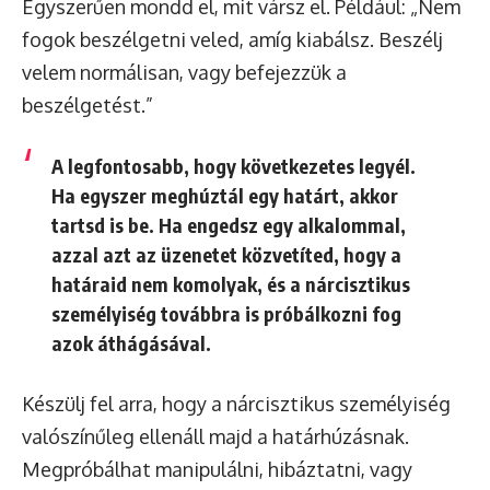
Egyszerűen mondd el, mit vársz el. Például: „Nem
fogok beszélgetni veled, amíg kiabálsz. Beszélj
velem normálisan, vagy befejezzük a
beszélgetést.”
A legfontosabb, hogy
következetes legyél
.
Ha egyszer meghúztál egy határt, akkor
tartsd is be. Ha engedsz egy alkalommal,
azzal azt az üzenetet közvetíted, hogy a
határaid nem komolyak, és a nárcisztikus
személyiség továbbra is próbálkozni fog
azok áthágásával.
Készülj fel arra, hogy a nárcisztikus személyiség
valószínűleg ellenáll majd a határhúzásnak.
Megpróbálhat manipulálni, hibáztatni, vagy