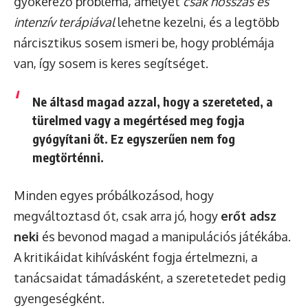
gyökerező probléma, amelyet
csak hosszas és
intenzív terápiával
lehetne kezelni, és a legtöbb
nárcisztikus sosem ismeri be, hogy problémája
van, így sosem is keres segítséget.
Ne áltasd magad azzal, hogy a szereteted, a
türelmed vagy a megértésed meg fogja
gyógyítani őt. Ez egyszerűen nem fog
megtörténni.
Minden egyes próbálkozásod, hogy
megváltoztasd őt, csak arra jó, hogy
erőt adsz
neki
és bevonod magad a manipulációs játékába.
A kritikáidat kihívásként fogja értelmezni, a
tanácsaidat támadásként, a szeretetedet pedig
gyengeségként.