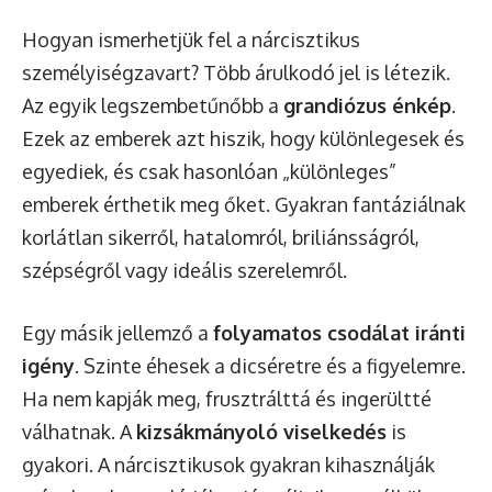
Hogyan ismerhetjük fel a nárcisztikus
személyiségzavart? Több árulkodó jel is létezik.
Az egyik legszembetűnőbb a
grandiózus énkép
.
Ezek az emberek azt hiszik, hogy különlegesek és
egyediek, és csak hasonlóan „különleges”
emberek érthetik meg őket. Gyakran fantáziálnak
korlátlan sikerről, hatalomról, briliánsságról,
szépségről vagy ideális szerelemről.
Egy másik jellemző a
folyamatos csodálat iránti
igény
. Szinte éhesek a dicséretre és a figyelemre.
Ha nem kapják meg, frusztrálttá és ingerültté
válhatnak. A
kizsákmányoló viselkedés
is
gyakori. A nárcisztikusok gyakran kihasználják