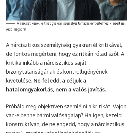
A nárcisztikusok kritikát gyakran személyes támadásként értelmezik, ezért ne
vedd magadra!
A nárcisztikus személyiség gyakran él kritikával,
de fontos megérteni, hogy ez ritkán rólad szól. A
kritika inkább a nárcisztikus saját
bizonytalanságának és kontrolligényének
kivetülése.
Ne feledd, a céljuk a
hatalomgyakorlás, nem a valós javítás.
Próbáld meg objektíven szemlélni a kritikát. Vajon
van-e benne bármi valóságalap? Ha igen, kezeld
konstruktívan, de ne engedd, hogy a nárcisztikus
negatív megjegyzései befolyásolják az