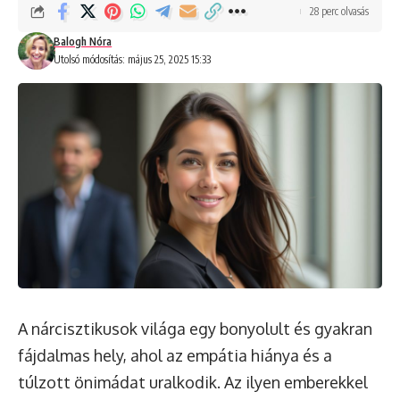
28 perc olvasás
Balogh Nóra
Utolsó módosítás: május 25, 2025 15:33
A nárcisztikusok világa egy bonyolult és gyakran
fájdalmas hely, ahol az empátia hiánya és a
túlzott önimádat uralkodik. Az ilyen emberekkel