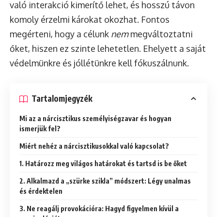
való interakció kimerítő lehet, és hosszú távon
komoly érzelmi károkat okozhat. Fontos
megérteni, hogy a célunk
nem
megváltoztatni
őket, hiszen ez szinte lehetetlen. Ehelyett a saját
védelmünkre és jóllétünkre kell fókuszálnunk.
Tartalomjegyzék
Mi az a nárcisztikus személyiségzavar és hogyan
ismerjük fel?
Miért nehéz a nárcisztikusokkal való kapcsolat?
1. Határozz meg világos határokat és tartsd is be őket
2. Alkalmazd a „szürke szikla” módszert: Légy unalmas
és érdektelen
3. Ne reagálj provokációra: Hagyd figyelmen kívül a