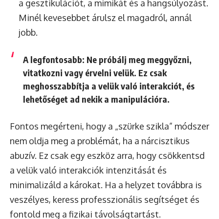
a gesztikulációt, a mimikát és a hangsúlyozást.
Minél kevesebbet árulsz el magadról, annál
jobb.
A legfontosabb:
Ne próbálj meg meggyőzni,
vitatkozni vagy érvelni velük.
Ez csak
meghosszabbítja a velük való interakciót, és
lehetőséget ad nekik a manipulációra.
Fontos megérteni, hogy a „szürke szikla” módszer
nem oldja meg a problémát, ha a nárcisztikus
abuzív. Ez csak egy eszköz arra, hogy csökkentsd
a velük való interakciók intenzitását és
minimalizáld a károkat. Ha a helyzet továbbra is
veszélyes, keress professzionális segítséget és
fontold meg a fizikai távolságtartást.