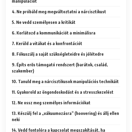
manipulációt
4. Ne próbáld meg megváltoztatni a nárcisztikust
5. Ne vedd személyesen a kritikát
6. Korlátozd a kommunikációt a minimálisra
7. Kerüld a vitákat és a konfrontációt
8. Fókuszálj a saját szükségleteidre és jólétedre
9. Építs erős támogató rendszert (barátok, család,
szakember)
10. Tanuld meg a nárcisztikusok manipulációs technikáit
11. Gyakorold az öngondoskodást és a stresszkezelést
12. Ne ossz meg személyes információkat
13. Készülj fel a „vákuumozásra” (hoovering) és állj ellen
neki
14. Vedd fontolóra a kapcsolat megszakítását, ha