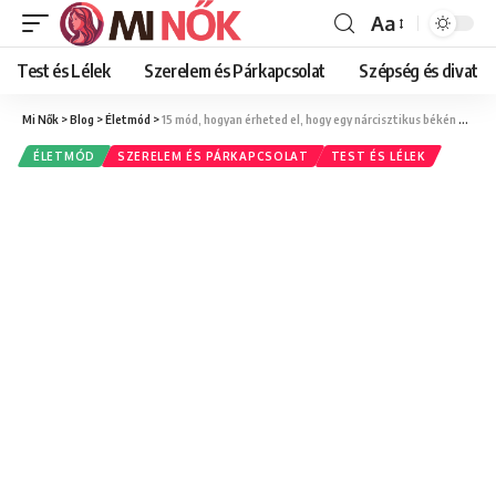
Aa
Font
Resizer
Test és Lélek
Szerelem és Párkapcsolat
Szépség és divat
Mi Nők
>
Blog
>
Életmód
>
15 mód, hogyan érheted el, hogy egy nárcisztikus békén hagyjon
ÉLETMÓD
SZERELEM ÉS PÁRKAPCSOLAT
TEST ÉS LÉLEK