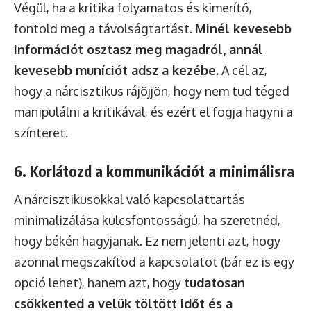
Végül, ha a kritika folyamatos és kimerítő,
fontold meg a távolságtartást.
Minél kevesebb
információt osztasz meg magadról, annál
kevesebb muníciót adsz a kezébe.
A cél az,
hogy a nárcisztikus rájöjjön, hogy nem tud téged
manipulálni a kritikával, és ezért el fogja hagyni a
színteret.
6. Korlátozd a kommunikációt a minimálisra
A nárcisztikusokkal való kapcsolattartás
minimalizálása kulcsfontosságú, ha szeretnéd,
hogy békén hagyjanak. Ez nem jelenti azt, hogy
azonnal megszakítod a kapcsolatot (bár ez is egy
opció lehet), hanem azt, hogy
tudatosan
csökkented a velük töltött időt és a