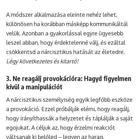
A módszer alkalmazása eleinte nehéz lehet,
különösen ha korábban másképp kommunikáltál
velük. Azonban a gyakorlással egyre ügyesebb
leszel abban, hogy érdektelenné válj, és ezáltal
csökkentsd a nárcisztikus hatását az életedre.
Légy következetes és kitartó!
3. Ne reagálj provokációra: Hagyd figyelmen
kívül a manipulációt
A nárcisztikus személyiség egyik legfőbb eszköze
a provokáció. Ezzel próbálják elérni, hogy reagálj,
hogy irányíthassák a helyzetet és táplálják a saját
egojukat. A céljuk az, hogy érzelmi reakciót
váltsanak ki belőled – legyen az harag,