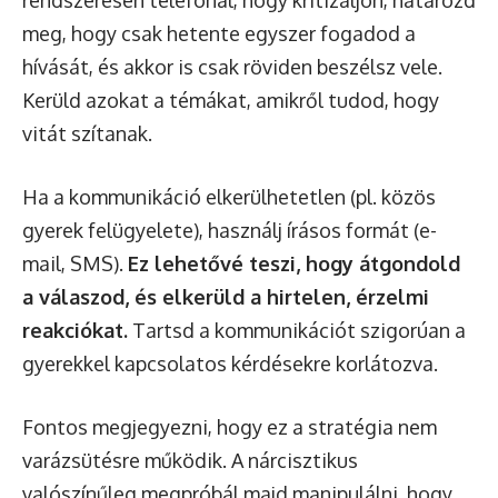
rendszeresen telefonál, hogy kritizáljon, határozd
meg, hogy csak hetente egyszer fogadod a
hívását, és akkor is csak röviden beszélsz vele.
Kerüld azokat a témákat, amikről tudod, hogy
vitát szítanak.
Ha a kommunikáció elkerülhetetlen (pl. közös
gyerek felügyelete), használj írásos formát (e-
mail, SMS).
Ez lehetővé teszi, hogy átgondold
a válaszod, és elkerüld a hirtelen, érzelmi
reakciókat.
Tartsd a kommunikációt szigorúan a
gyerekkel kapcsolatos kérdésekre korlátozva.
Fontos megjegyezni, hogy ez a stratégia nem
varázsütésre működik. A nárcisztikus
valószínűleg megpróbál majd manipulálni, hogy