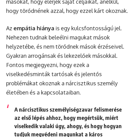
másokat, hogy elérjék saját céljaikat, anélkül,
hogy törődnének azzal, hogy ezzel kárt okoznak.
Az
empátia hiánya
is egy kulcsfontosságú jel.
Nehezen tudnak beleélni magukat mások
helyzetébe, és nem törődnek mások érzéseivel.
Gyakran arrogánsak és lekezelőek másokkal.
Fontos megjegyezni, hogy ezek a
viselkedésminták tartósak és jelentős
problémákat okoznak a nárcisztikus személy
életében és a kapcsolataiban.
A nárcisztikus személyiségzavar felismerése
az első lépés ahhoz, hogy megértsük, miért
viselkedik valaki úgy, ahogy, és hogy hogyan
tudjuk megvédeni magunkat a káros