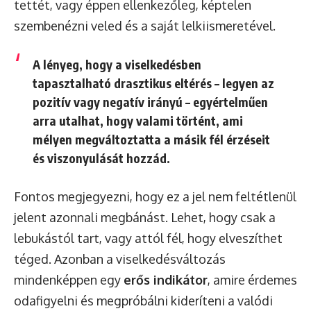
tettét, vagy éppen ellenkezőleg, képtelen
szembenézni veled és a saját lelkiismeretével.
A lényeg, hogy a viselkedésben
tapasztalható drasztikus eltérés – legyen az
pozitív vagy negatív irányú – egyértelműen
arra utalhat, hogy valami történt, ami
mélyen megváltoztatta a másik fél érzéseit
és viszonyulását hozzád.
Fontos megjegyezni, hogy ez a jel nem feltétlenül
jelent azonnali megbánást. Lehet, hogy csak a
lebukástól tart, vagy attól fél, hogy elveszíthet
téged. Azonban a viselkedésváltozás
mindenképpen egy
erős indikátor
, amire érdemes
odafigyelni és megpróbálni kideríteni a valódi