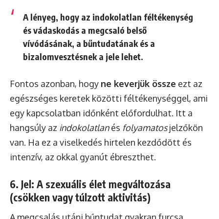
A lényeg, hogy az indokolatlan féltékenység
és vádaskodás a megcsaló belső
vívódásának, a bűntudatának és a
bizalomvesztésnek a jele lehet.
Fontos azonban, hogy
ne keverjük össze
ezt az
egészséges keretek közötti féltékenységgel, ami
egy kapcsolatban időnként előfordulhat. Itt a
hangsúly az
indokolatlan
és
folyamatos
jelzőkön
van. Ha ez a viselkedés hirtelen kezdődött és
intenzív, az okkal gyanút ébreszthet.
6. Jel: A szexuális élet megváltozása
(csökken vagy túlzott aktivitás)
A megcsalás utáni bűntudat gyakran furcsa