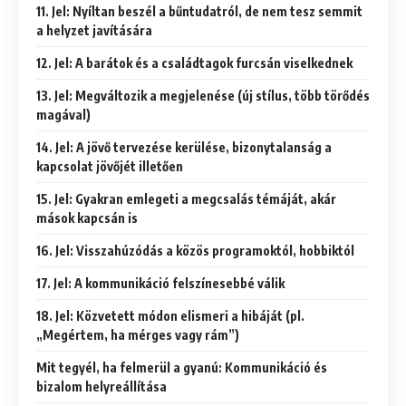
11. Jel: Nyíltan beszél a bűntudatról, de nem tesz semmit
a helyzet javítására
12. Jel: A barátok és a családtagok furcsán viselkednek
13. Jel: Megváltozik a megjelenése (új stílus, több törődés
magával)
14. Jel: A jövő tervezése kerülése, bizonytalanság a
kapcsolat jövőjét illetően
15. Jel: Gyakran emlegeti a megcsalás témáját, akár
mások kapcsán is
16. Jel: Visszahúzódás a közös programoktól, hobbiktól
17. Jel: A kommunikáció felszínesebbé válik
18. Jel: Közvetett módon elismeri a hibáját (pl.
„Megértem, ha mérges vagy rám”)
Mit tegyél, ha felmerül a gyanú: Kommunikáció és
bizalom helyreállítása