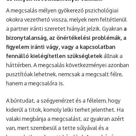
A megcsalás mélyen gyökerező pszichológiai
okokra vezethető vissza, melyek nem feltétlenül
a partner iránti szeretet hiányát jelzik. Gyakran
a
bizonytalanság, az önértékelési problémák, a
figyelem iránti vágy, vagy a kapcsolatban
fennálló kielégítetlen szükségletek
állnak a
háttérben. A megcsalás következményei azonban
pusztítóak lehetnek, nemcsak a megcsalt félre,
hanem a megcsalóra is.
A bűntudat, a szégyenérzet és a félelem, hogy
kiderül a titok, komoly lelki terhet jelenthet. Ha
valaki megbánja a megcsalást, az gyakran azért
van, mert szembesül a tette súlyával és a