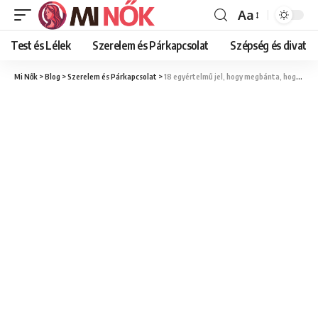
Aa
Font
Resizer
Test és Lélek
Szerelem és Párkapcsolat
Szépség és divat
Mi Nők
>
Blog
>
Szerelem és Párkapcsolat
>
18 egyértelmű jel, hogy megbánta, hogy megcsalt