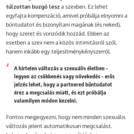
túlzottan buzgó lesz
a szexben. Ez lehet
egyfajta kompenzáció, amivel próbálja elnyomni a
bűntudatot és bizonyítani magának (és neked),
hogy szeret és vonzódik hozzád. Ebben az
esetben a szex nem a közös intimitásról szól,
hanem inkább egy teljesítménykényszerről.
A hirtelen változás a szexuális életben –
legyen az csökkenés vagy növekedés –
erős
jelzés lehet
, hogy a partnered bűntudatot
érez a megcsalás miatt, és ezt próbálja
valamilyen módon kezelni.
Fontos megjegyezni, hogy nem minden szexuális
változás jelent automatikusan megcsalást.