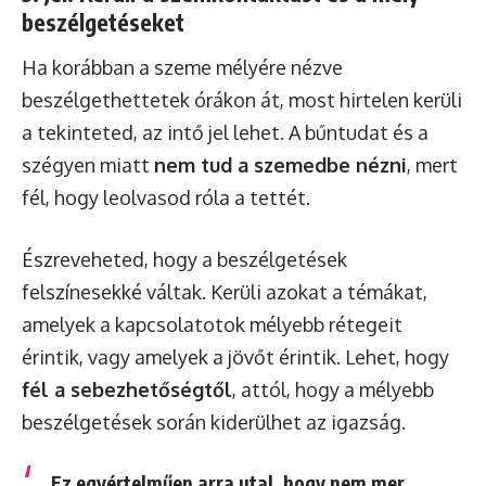
beszélgetéseket
Ha korábban a szeme mélyére nézve
beszélgethettetek órákon át, most hirtelen kerüli
a tekinteted, az intő jel lehet. A bűntudat és a
szégyen miatt
nem tud a szemedbe nézni
, mert
fél, hogy leolvasod róla a tettét.
Észreveheted, hogy a beszélgetések
felszínesekké váltak. Kerüli azokat a témákat,
amelyek a kapcsolatotok mélyebb rétegeit
érintik, vagy amelyek a jövőt érintik. Lehet, hogy
fél a sebezhetőségtől
, attól, hogy a mélyebb
beszélgetések során kiderülhet az igazság.
Ez egyértelműen arra utal, hogy nem mer