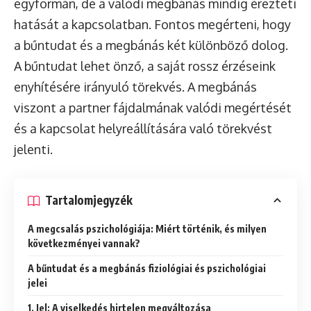
egyformán, de a valódi megbánás mindig érezteti
hatását a kapcsolatban. Fontos megérteni, hogy
a bűntudat és a megbánás két különböző dolog.
A bűntudat lehet önző, a saját rossz érzéseink
enyhítésére irányuló törekvés. A megbánás
viszont a partner fájdalmának valódi megértését
és a kapcsolat helyreállítására való törekvést
jelenti.
Tartalomjegyzék
A megcsalás pszichológiája: Miért történik, és milyen
következményei vannak?
A bűntudat és a megbánás fiziológiai és pszichológiai
jelei
1. Jel: A viselkedés hirtelen megváltozása