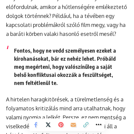
előfordulnak, amikor a hűtlenségére emlékeztető
dolgok történnek? Például, ha a tévében egy
kapcsolati problémákról szóló film megy, vagy ha
a baráti körben valaki hasonló esetről mesél?
Fontos, hogy ne vedd személyesen ezeket a
kirohanásokat, bár ez nehéz lehet. Próbáld
meg megérteni, hogy valószínűleg
a saját
belső konfliktusai
okozzák a feszültséget,
nem feltétlenül te.
A hirtelen haragkitörések, a türelmetlenség és a
folyamatos kritizálás mind arra utalhatnak, hogy
valami nyomja a lelkét. Persze, ez nem mentség a
viselkedésére, de segíthet megérteni, mi áll a