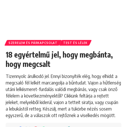
SZERELEM ÉS PÁRKAPCSOLAT
TEST ÉS LÉLEK
18 egyértelmű jel, hogy megbánta,
hogy megcsalt
Tizennyolc árulkodó jel. Ennyi bizonyíték elég, hogy elhidd: a
megcsaló fél lelkét marcangolja a bűntudat. Vajon a hűtlenség
utáni lelkiismeret-furdalás valódi megbánás, vagy csak önző
félelem a következményektől? Cikkünk feltárja a rejtett
jeleket, melyekből kiderül, vajon a tetteit siratja, vagy csupán
a lebukástól retteg. Készülj, mert a tükörbe nézés sosem
egyszerű, de a válaszok ott rejtőznek a viselkedés mögött.