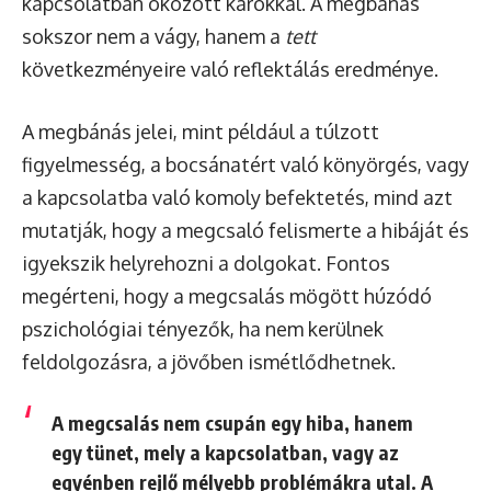
kapcsolatban okozott károkkal. A megbánás
sokszor nem a vágy, hanem a
tett
következményeire való reflektálás eredménye.
A megbánás jelei, mint például a túlzott
figyelmesség, a bocsánatért való könyörgés, vagy
a kapcsolatba való komoly befektetés, mind azt
mutatják, hogy a megcsaló felismerte a hibáját és
igyekszik helyrehozni a dolgokat. Fontos
megérteni, hogy a megcsalás mögött húzódó
pszichológiai tényezők, ha nem kerülnek
feldolgozásra, a jövőben ismétlődhetnek.
A megcsalás nem csupán egy hiba, hanem
egy tünet, mely a kapcsolatban, vagy az
egyénben rejlő mélyebb problémákra utal. A