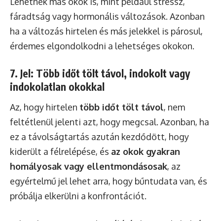
Lehetnek más okok is, mint például stressz,
fáradtság vagy hormonális változások. Azonban
ha a változás hirtelen és más jelekkel is párosul,
érdemes elgondolkodni a lehetséges okokon.
7. Jel: Több időt tölt távol, indokolt vagy
indokolatlan okokkal
Az, hogy hirtelen
több időt tölt távol
, nem
feltétlenül jelenti azt, hogy megcsal. Azonban, ha
ez a távolságtartás azután kezdődött, hogy
kiderült a félrelépése, és
az okok gyakran
homályosak vagy ellentmondásosak
, az
egyértelmű jel lehet arra, hogy bűntudata van, és
próbálja elkerülni a konfrontációt.