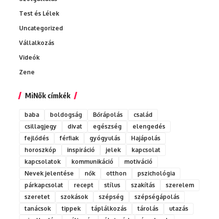
Test és Lélek
Uncategorized
Vállalkozás
Videók
Zene
MiNők címkék
baba
boldogság
Bőrápolás
család
csillagjegy
divat
egészség
elengedés
fejlődés
férfiak
gyógyulás
Hajápolás
horoszkóp
inspiráció
jelek
kapcsolat
kapcsolatok
kommunikáció
motiváció
Nevek jelentése
nők
otthon
pszichológia
párkapcsolat
recept
stílus
szakítás
szerelem
szeretet
szokások
szépség
szépségápolás
tanácsok
tippek
táplálkozás
tárolás
utazás