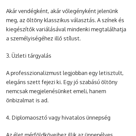
Akár vendégként, akár vőlegényként jelenünk
meg, az öltöny klasszikus választás. A színek és
kiegészítők variálásával mindenki megtalálhatja
a személyiségéhez illő stílust.
Üzleti tárgyalás
A professzionalizmust legjobban egy letisztult,
elegáns szett fejezi ki. Egy jó szabású öltöny
nemcsak megjelenésünket emeli, hanem
önbizalmat is ad.
Diplomaosztó vagy hivatalos ünnepség
Az élet mérföldköveihez illik az ünnepélyes