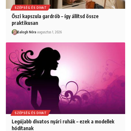
SZÉPSÉG ÉS DIVAT
Őszi kapszula gardrób – így állítsd össze
praktikusan
Balogh Nóra
augusztus 1, 2026
SZÉPSÉG ÉS DIVAT
Legújabb divatos nyári ruhák – ezek a modellek
hódítanak