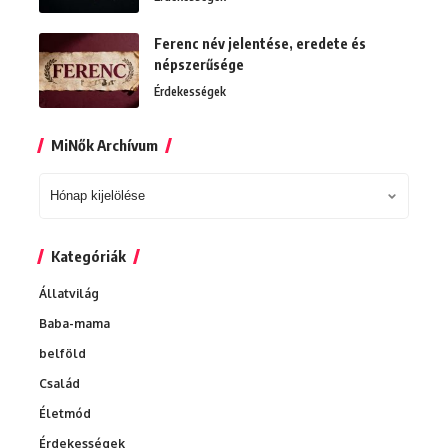
Ferenc név jelentése, eredete és
népszerűsége
Érdekességek
MiNők Archívum
MiNők
Archívum
Kategóriák
Állatvilág
Baba-mama
belföld
Család
Életmód
Érdekességek