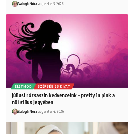
Balogh Nóra
augusztus 5, 2026
ÉLETMÓD
SZÉPSÉG ÉS DIVAT
Júliusi rózsaszín kedvenceink – pretty in pink a
női stílus jegyében
Balogh Nóra
augusztus 4, 2026