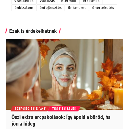
viselkedés
változás
életmód
érzelmek
önbizalom
önfejlesztés
önismeret
önértékelés
Ezek is érdekelhetnek
SZÉPSÉG ÉS DIVAT
TEST ÉS LÉLEK
Őszi extra arcpakolások: Így ápold a bőröd, ha
jön a hideg