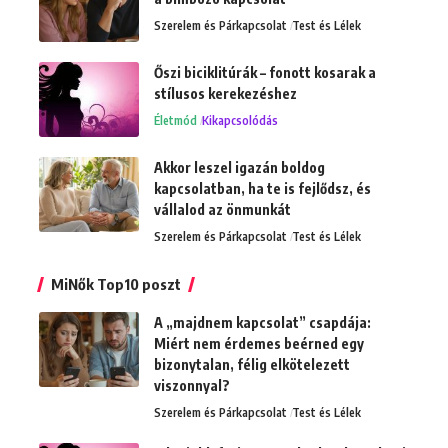
Szerelem és Párkapcsolat
Test és Lélek
Őszi biciklitúrák – fonott kosarak a
stílusos kerekezéshez
Életmód
Kikapcsolódás
Akkor leszel igazán boldog
kapcsolatban, ha te is fejlődsz, és
vállalod az önmunkát
Szerelem és Párkapcsolat
Test és Lélek
MiNők Top10 poszt
A „majdnem kapcsolat” csapdája:
Miért nem érdemes beérned egy
bizonytalan, félig elkötelezett
viszonnyal?
Szerelem és Párkapcsolat
Test és Lélek