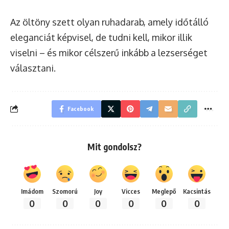
Az öltöny szett olyan ruhadarab, amely időtálló
eleganciát képvisel, de tudni kell, mikor illik
viselni – és mikor célszerű inkább a lezserséget
választani.
Facebook
Mit gondolsz?
Imádom
Szomorú
Joy
Vicces
Meglepő
Kacsintás
0
0
0
0
0
0