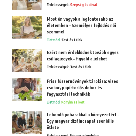
Érdekességek
Szépség és divat
Most én vagyok a legfontosabb az
életemben – Személyes fejlődés női
szemmel
Életmód
Test és Lélek
Ezért nem érdeklődnek tovább egyes
csillagjegyek – figyeld a jeleket
Érdekességek
Test és Lélek
Friss fűszernövények tárolása: vizes
csokor, papírtörlős doboz és
fagyasztási technikák
Életmód
Konyha és kert
Lebomló poharakkal a környezetért –
Egy magyar dizájncsapat zseniális
ötlete
Érdekességek
Környezetvédelem