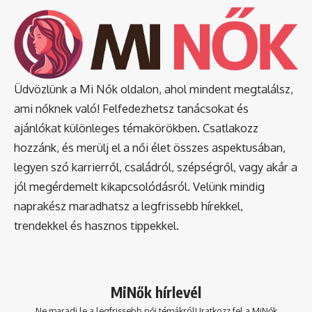
Üdvözlünk a Mi Nők oldalon, ahol mindent megtalálsz,
ami nőknek való! Felfedezhetsz tanácsokat és
ajánlókat különleges témakörökben. Csatlakozz
hozzánk, és merülj el a női élet összes aspektusában,
legyen szó karrierről, családról, szépségről, vagy akár a
jól megérdemelt kikapcsolódásról. Velünk mindig
naprakész maradhatsz a legfrissebb hírekkel,
trendekkel és hasznos tippekkel.
MiNők hírlevél
Ne maradj le a legfrissebb női témákról! Iratkozz fel a MiNők