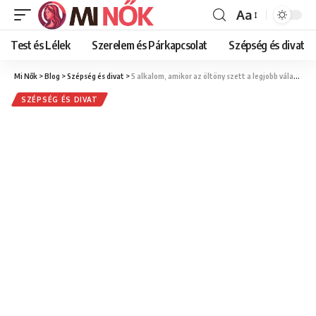
Aa
Font
Resizer
Test és Lélek
Szerelem és Párkapcsolat
Szépség és divat
Mi Nők
>
Blog
>
Szépség és divat
>
5 alkalom, amikor az öltöny szett a legjobb választás – és egy, amikor nem
SZÉPSÉG ÉS DIVAT