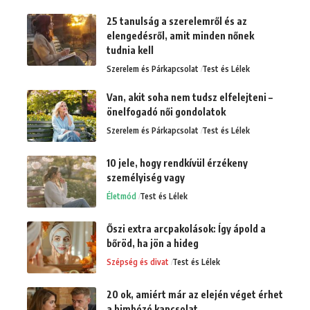
25 tanulság a szerelemről és az
elengedésről, amit minden nőnek
tudnia kell
Szerelem és Párkapcsolat
Test és Lélek
Van, akit soha nem tudsz elfelejteni –
önelfogadó női gondolatok
Szerelem és Párkapcsolat
Test és Lélek
10 jele, hogy rendkívül érzékeny
személyiség vagy
Életmód
Test és Lélek
Őszi extra arcpakolások: Így ápold a
bőröd, ha jön a hideg
Szépség és divat
Test és Lélek
20 ok, amiért már az elején véget érhet
a bimbózó kapcsolat