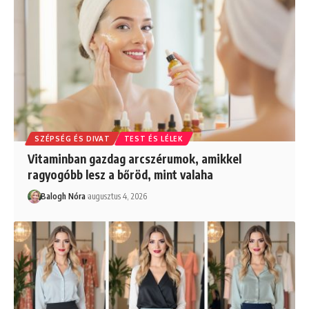
SZÉPSÉG ÉS DIVAT
TEST ÉS LÉLEK
Vitaminban gazdag arcszérumok, amikkel
ragyogóbb lesz a bőröd, mint valaha
Balogh Nóra
augusztus 4, 2026