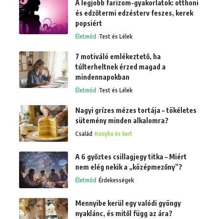
A legjobb farizom-gyakorlatok: otthoni
és edzőtermi edzésterv feszes, kerek
popsiért
Életmód
Test és Lélek
7 motiváló emlékeztető, ha
túlterheltnek érzed magad a
mindennapokban
Életmód
Test és Lélek
Nagyi grízes mézes tortája – tökéletes
sütemény minden alkalomra?
Család
Konyha és kert
A 6 győztes csillagjegy titka – Miért
nem elég nekik a „középmezőny”?
Életmód
Érdekességek
Mennyibe kerül egy valódi gyöngy
nyaklánc, és mitől függ az ára?