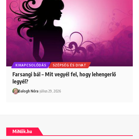
KIKAPCSOLÓDÁS
SZÉPSÉG ÉS DIVAT
Farsangi bál – Mit vegyél fel, hogy lehengerlő
legyél?
Balogh Nóra
július 29, 2026
MiNők.hu