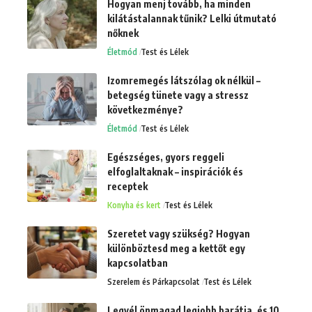
Hogyan menj tovább, ha minden
kilátástalannak tűnik? Lelki útmutató
nőknek
Életmód
Test és Lélek
Izomremegés látszólag ok nélkül –
betegség tünete vagy a stressz
következménye?
Életmód
Test és Lélek
Egészséges, gyors reggeli
elfoglaltaknak – inspirációk és
receptek
Konyha és kert
Test és Lélek
Szeretet vagy szükség? Hogyan
különböztesd meg a kettőt egy
kapcsolatban
Szerelem és Párkapcsolat
Test és Lélek
Legyél önmagad legjobb barátja, és 10