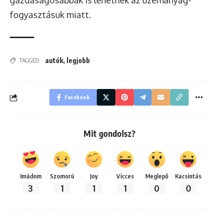
gazdaságosabbak is lehetnek az üzemanyag-
fogyasztásuk miatt.
autók
,
legjobb
TAGGED:
Facebook
Mit gondolsz?
Imádom
Szomorú
Joy
Vicces
Meglepő
Kacsintás
3
1
1
1
0
0