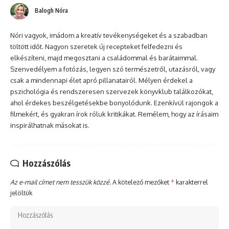
Balogh Nóra
Nóri vagyok, imádom a kreatív tevékenységeket és a szabadban
töltött időt. Nagyon szeretek új recepteket felfedezni és
elkészíteni, majd megosztani a családommal és barátaimmal.
Szenvedélyem a fotózás, legyen szó természetről, utazásról, vagy
csak a mindennapi élet apró pillanatairól. Mélyen érdekel a
pszichológia és rendszeresen szervezek könyvklub találkozókat,
ahol érdekes beszélgetésekbe bonyolódunk. Ezenkívül rajongok a
filmekért, és gyakran írok róluk kritikákat. Remélem, hogy az írásaim
inspirálhatnak másokat is.
Hozzászólás
Az e-mail címet nem tesszük közzé.
A kötelező mezőket
*
karakterrel
jelöltük