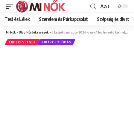
Aa
Font
Resizer
Test és Lélek
Szerelem és Párkapcsolat
Szépség és divat
Mi Nők
>
Blog
>
Érdekességek
>
5 Legjobb női autó 2024-ben – A legfrissebb kiemelkedő modellek a női sofőrök számára
ÉRDEKESSÉGEK
KIKAPCSOLÓDÁS