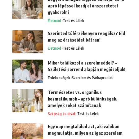
apró lépéssel kezdj el önszeretetet
gyakorolni
Életmód
Test és Lélek
Szerinted túlérzékenyen reagálsz? Éld
meg az érzéseidet bátran!
Életmód
Test és Lélek
Mikor találkozol a szerelmeddel? –
Születési sorrend alapján megjósoljuk!
Érdekességek
Szerelem és Párkapcsolat
Természetes vs. organikus
kozmetikumok – apró különbségek,
amelyek sokat számítanak
Szépség és divat
Test és Lélek
Egy nap megtalálod azt, aki valóban
megmutatja, milyen az igaz szerelem