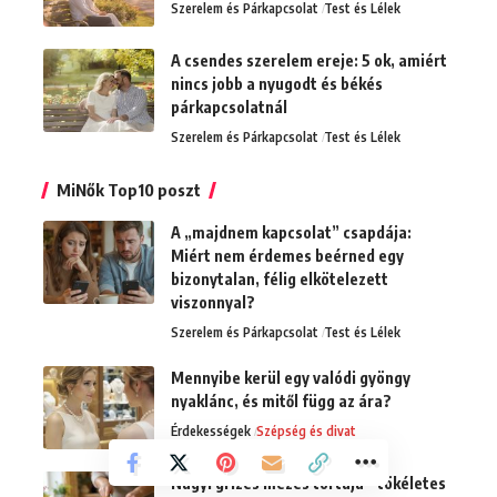
Szerelem és Párkapcsolat
Test és Lélek
A csendes szerelem ereje: 5 ok, amiért
nincs jobb a nyugodt és békés
párkapcsolatnál
Szerelem és Párkapcsolat
Test és Lélek
MiNők Top10 poszt
A „majdnem kapcsolat” csapdája:
Miért nem érdemes beérned egy
bizonytalan, félig elkötelezett
viszonnyal?
Szerelem és Párkapcsolat
Test és Lélek
Mennyibe kerül egy valódi gyöngy
nyaklánc, és mitől függ az ára?
Érdekességek
Szépség és divat
Nagyi grízes mézes tortája – tökéletes