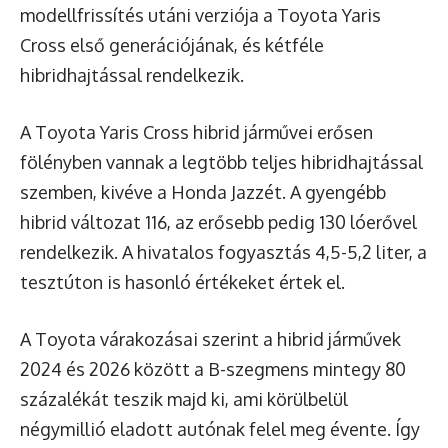
modellfrissítés utáni verziója a Toyota Yaris
Cross első generációjának, és kétféle
hibridhajtással rendelkezik.
A Toyota Yaris Cross hibrid járművei erősen
fölényben vannak a legtöbb teljes hibridhajtással
szemben, kivéve a Honda Jazzét. A gyengébb
hibrid változat 116, az erősebb pedig 130 lóerővel
rendelkezik. A hivatalos fogyasztás 4,5-5,2 liter, a
tesztúton is hasonló értékeket értek el.
A Toyota várakozásai szerint a hibrid járművek
2024 és 2026 között a B-szegmens mintegy 80
százalékát teszik majd ki, ami körülbelül
négymillió eladott autónak felel meg évente. Így