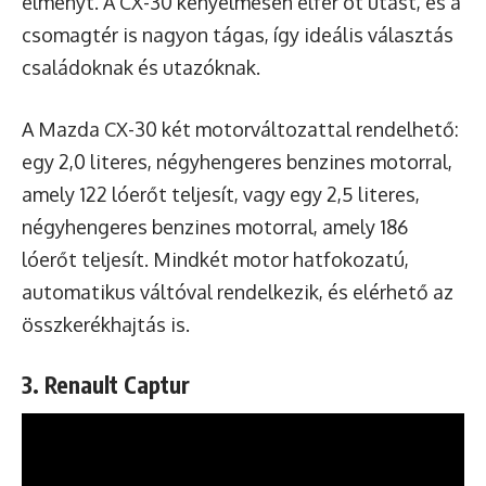
élményt. A CX-30 kényelmesen elfér öt utast, és a
csomagtér is nagyon tágas, így ideális választás
családoknak és utazóknak.
A Mazda CX-30 két motorváltozattal rendelhető:
egy 2,0 literes, négyhengeres benzines motorral,
amely 122 lóerőt teljesít, vagy egy 2,5 literes,
négyhengeres benzines motorral, amely 186
lóerőt teljesít. Mindkét motor hatfokozatú,
automatikus váltóval rendelkezik, és elérhető az
összkerékhajtás is.
3. Renault Captur