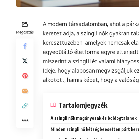
A modern társadalomban, ahol a párk
Megosztás
keretet adja, a szingli nők gyakran ta
kereszttüzében, amelyek nemcsak elav
egyedülálló életforma egyre elterjedt
miszerint a szingli lét valami hiányos
Ideje, hogy alaposan megvizsgáljuk ez
alkotott, hamis képet, hogy a valós
Tartalomjegyzék
A szingli nők magányosak és boldogtalanok
Minden szingli nő kétségbeesetten párt ker