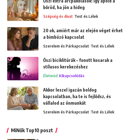
Őszi extra arcpakolások: Így ápold a
bőröd, ha jön a hideg
Szépség és divat
Test és Lélek
20 ok, amiért már az elején véget érhet
a bimbózó kapcsolat
Szerelem és Párkapcsolat
Test és Lélek
Őszi biciklitúrák – fonott kosarak a
stílusos kerekezéshez
Életmód
Kikapcsolódás
Akkor leszel igazán boldog
kapcsolatban, ha te is fejlődsz, és
vállalod az önmunkát
Szerelem és Párkapcsolat
Test és Lélek
MiNők Top10 poszt