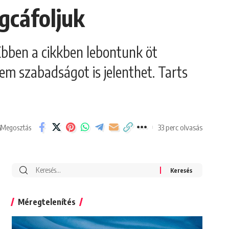
egcáfoljuk
 Ebben a cikkben lebontunk öt
em szabadságot is jelenthet. Tarts
33 perc olvasás
Megosztás
Search
for:
Méregtelenítés