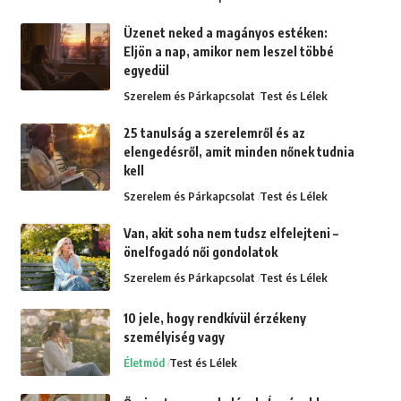
Üzenet neked a magányos estéken:
Eljön a nap, amikor nem leszel többé
egyedül
Szerelem és Párkapcsolat
Test és Lélek
25 tanulság a szerelemről és az
elengedésről, amit minden nőnek tudnia
kell
Szerelem és Párkapcsolat
Test és Lélek
Van, akit soha nem tudsz elfelejteni –
önelfogadó női gondolatok
Szerelem és Párkapcsolat
Test és Lélek
10 jele, hogy rendkívül érzékeny
személyiség vagy
Életmód
Test és Lélek