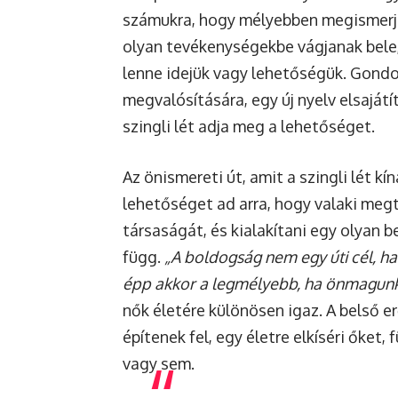
számukra, hogy mélyebben megismerjé
olyan tevékenységekbe vágjanak bele
lenne idejük vagy lehetőségük. Gondo
megvalósítására, egy új nyelv elsajátí
szingli lét adja meg a lehetőséget.
Az önismereti út, amit a szingli lét kí
lehetőséget ad arra, hogy valaki megta
társaságát, és kialakítani egy olyan 
függ.
„A boldogság nem egy úti cél, ha
épp akkor a legmélyebb, ha önmagunk
nők életére különösen igaz. A belső e
építenek fel, egy életre elkíséri őket,
vagy sem.