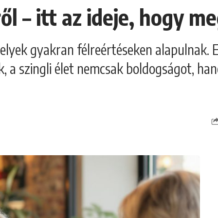
ről – itt az ideje, hogy m
amelyek gyakran félreértéseken alapulnak.
, a szingli élet nemcsak boldogságot, han