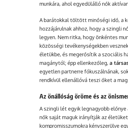
munkára, ahol egyedülálló nők aktívan
A barátokkal töltött minőségi idő, a
hozzájárulnak ahhoz, hogy a szingli nő
legyen. Nem ritka, hogy önkéntes mun
közösségi tevékenységekben vesznek 
életükbe, és megerősítik a szociális há
magánytól; épp ellenkezőleg,
a társa
egyetlen partnerre fókuszálnának, sok
rendkívül ellenállóvá teszi őket a ma
Az önállóság öröme és az önismer
A szingli lét egyik legnagyobb előnye
nők saját maguk irányítják az életük
kompromisszumokra kényszerülve egy 