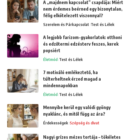
A „majdnem kapcsolat” csapdája: Miért
nem érdemes beérned egy bizonytalan,
félig elkötelezett viszonnyal?
Szerelem és Párkapcsolat
Test és Lélek
A legjobb farizom-gyakorlatok: otthoni
és edzőtermi edzésterv feszes, kerek
popsiért
Életmód
Test és Lélek
7 motiváló emlékeztető, ha
túlterheltnek érzed magad a
mindennapokban
Életmód
Test és Lélek
Mennyibe kerül egy valódi gyöngy
nyaklánc, és mitől függ az ára?
Érdekességek
Szépség és divat
Nagyi grízes mézes tortája – tökéletes