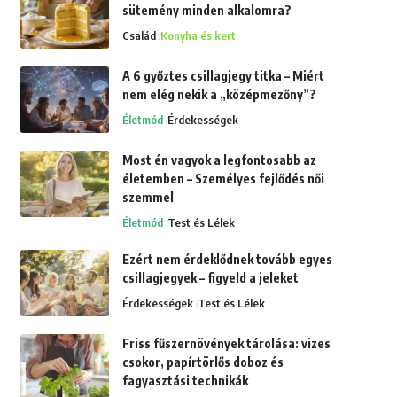
sütemény minden alkalomra?
Család
Konyha és kert
A 6 győztes csillagjegy titka – Miért
nem elég nekik a „középmezőny”?
Életmód
Érdekességek
Most én vagyok a legfontosabb az
életemben – Személyes fejlődés női
szemmel
Életmód
Test és Lélek
Ezért nem érdeklődnek tovább egyes
csillagjegyek – figyeld a jeleket
Érdekességek
Test és Lélek
Friss fűszernövények tárolása: vizes
csokor, papírtörlős doboz és
fagyasztási technikák