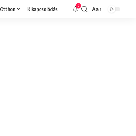
9
Otthon
Kikapcsolódás
Aa
Font
Resizer