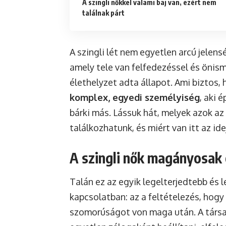
A szingli nőkkel valami baj van, ezért nem
találnak párt
A szingli lét nem egyetlen arcú jelens
amely tele van felfedezéssel és önism
élethelyzet adta állapot. Ami biztos,
komplex, egyedi személyiség
, aki 
bárki más. Lássuk hát, melyek azok az
találkozhatunk, és miért van itt az id
A szingli nők magányosak
Talán ez az egyik legelterjedtebb és 
kapcsolatban: az a feltételezés, hog
szomorúságot von maga után. A társ