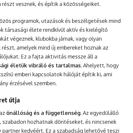
 részt vesznek, és építik a közösségeiket.
 közös programok, utazások és beszélgetések mind
k társasági élete rendkívül aktív és kielégítő
kát végeznek, klubokba járnak, vagy olyan
részt, amelyek mind új embereket hoznak az
lójukat. Ez a fajta aktivitás messze áll a
sági életük vibráló és tartalmas
. Ahelyett, hogy
színű emberi kapcsolatok hálóját építik ki, ami
gány érzésével szemben.
et útja
 az
önállóság és a függetlenség
. Az egyedülálló
et, szabadon hozhatnak döntéseket, és nincsenek
partner kedvéért. Ez a szabadság lehetővé teszi