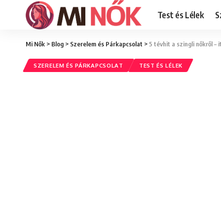
Test és Lélek
S
Mi Nők
>
Blog
>
Szerelem és Párkapcsolat
>
5 tévhit a szingli nőkről –
SZERELEM ÉS PÁRKAPCSOLAT
TEST ÉS LÉLEK