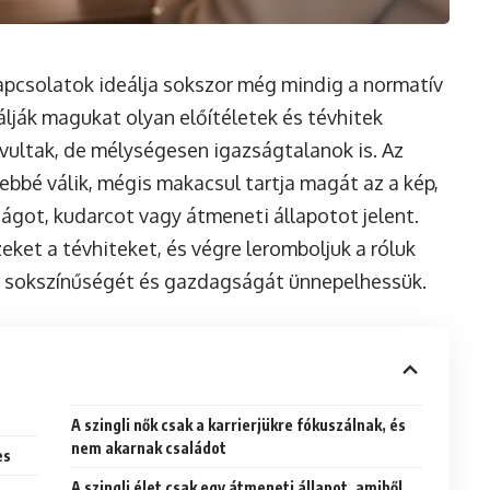
apcsolatok ideálja sokszor még mindig a normatív
lálják magukat olyan előítéletek és tévhitek
ultak, de mélységesen igazságtalanok is. Az
ebbé válik, mégis makacsul tartja magát az a kép,
ságot, kudarcot vagy átmeneti állapotot jelent.
eket a tévhiteket, és végre leromboljuk a róluk
ág sokszínűségét és gazdagságát ünnepelhessük.
A szingli nők csak a karrierjükre fókuszálnak, és
nem akarnak családot
es
A szingli élet csak egy átmeneti állapot, amiből