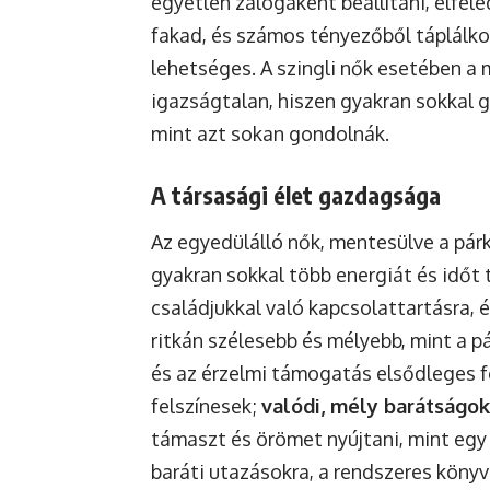
egyetlen zálogaként beállítani, elfele
fakad, és számos tényezőből táplálko
lehetséges. A szingli nők esetében a
igazságtalan, hiszen gyakran sokkal 
mint azt sokan gondolnák.
A társasági élet gazdagsága
Az egyedülálló nők, mentesülve a pár
gyakran sokkal több energiát és időt 
családjukkal való kapcsolattartásra, 
ritkán szélesebb és mélyebb, mint a pá
és az érzelmi támogatás elsődleges f
felszínesek;
valódi, mély barátságok
támaszt és örömet nyújtani, mint egy
baráti utazásokra, a rendszeres köny