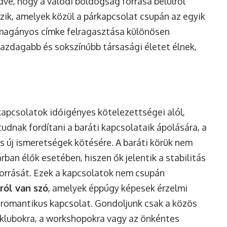
dve, hogy a valódi boldogság forrása belülről
zik, amelyek közül a párkapcsolat csupán az egyik
 magányos címke felragasztása különösen
gazdagabb és sokszínűbb társasági életet élnek,
kapcsolatok időigényes kötelezettségei alól,
tudnak fordítani a baráti kapcsolataik ápolására, a
és új ismeretségek kötésére. A baráti körük nem
rban élők esetében, hiszen ők jelentik a stabilitás
orrását. Ezek a kapcsolatok nem csupán
ról van szó
, amelyek éppúgy képesek érzelmi
 romantikus kapcsolat. Gondoljunk csak a közös
vklubokra, a workshopokra vagy az önkéntes