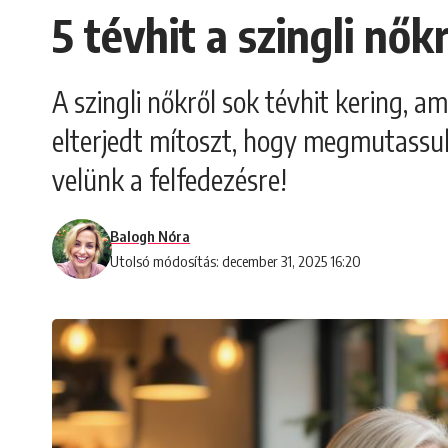
5 tévhit a szingli nők
A szingli nőkről sok tévhit kering, 
elterjedt mítoszt, hogy megmutassuk
velünk a felfedezésre!
Balogh Nóra
Utolsó módosítás: december 31, 2025 16:20