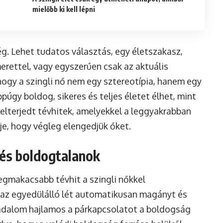
mielőbb ki kell lépni
ég. Lehet tudatos választás, egy életszakasz,
erettel, vagy egyszerűen csak az aktuális
 hogy a szingli nő nem egy sztereotípia, hanem egy
éppúgy boldog, sikeres és teljes életet élhet, mint
 elterjedt tévhitek, amelyekkel a leggyakrabban
eje, hogy végleg elengedjük őket.
 és boldogtalanok
legmakacsabb tévhit a szingli nőkkel
y az egyedülálló lét automatikusan magányt és
adalom hajlamos a párkapcsolatot a boldogság