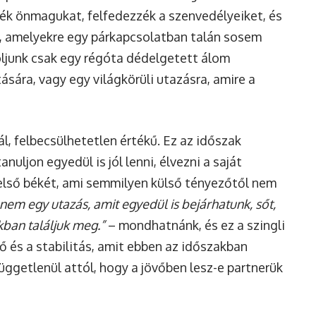
k önmagukat, felfedezzék a szenvedélyeiket, és
, amelyekre egy párkapcsolatban talán sosem
ljunk csak egy régóta dédelgetett álom
tására, vagy egy világkörüli utazásra, amire a
nál, felbecsülhetetlen értékű. Ez az időszak
nuljon egyedül is jól lenni, élvezni a saját
belső békét, ami semmilyen külső tényezőtől nem
nem egy utazás, amit egyedül is bejárhatunk, sőt,
ban találjuk meg.”
– mondhatnánk, és ez a szingli
rő és a stabilitás, amit ebben az időszakban
 függetlenül attól, hogy a jövőben lesz-e partnerük