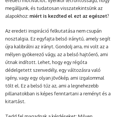
eredeti motivációt. Ilyenkor létfontosságú, hogy
megálljunk, és tudatosan visszatekintsünk az
alapokhoz:
miért is kezdted el ezt az egészet
?
Az eredeti inspiráció felkutatása nem csupán
nosztalgia. Ez egyfajta belső iránytű, amely segít
újra kalibrálni az irányt. Gondolj arra, mi volt az a
mélyen gyökerező vágy, az a belső hajtóerő, ami
útnak indított. Lehet, hogy egy régóta
dédelgetett szenvedély, egy változásra való
igény, vagy egy olyan jövőkép, ami izgalommal
tölt el. Ez a belső tűz az, ami a legnehezebb
pillanatokban is képes fenntartani a reményt és a
kitartást.
Tedd fel magadnak a kérdéseket: Milyen