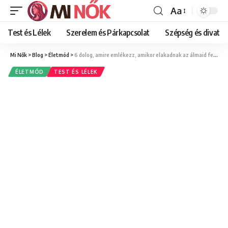
Aa
Font
Resizer
Test és Lélek
Szerelem és Párkapcsolat
Szépség és divat
Mi Nők
>
Blog
>
Életmód
>
6 dolog, amire emlékezz, amikor elakadnak az álmaid felé vezető úton
ÉLETMÓD
TEST ÉS LÉLEK