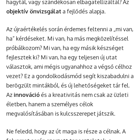
hagytál, vagy szándékosan elbagatellizáltál? Az
objektív önvizsgálat
a fejlődés alapja.
Az újraértékelés során érdemes feltenni a „mi van,
ha” kérdéseket. Mi van, ha más megközelítéssel
próbálkozom? Mi van, ha egy másik készséget
fejlesztek ki? Mi van, ha egy teljesen új utat
választok, ami mégis ugyanahhoz a végső célhoz
vezet? Ez a gondolkodásmód segít kiszabadulni a
berögzült mintákból, és új lehetőségeket tár fel.
Az
innováció
és a kreativitás nem csak az üzleti
életben, hanem a személyes célok
megvalósításában is kulcsszerepet játszik.
Ne feledd, hogy az út maga is része a célnak. A