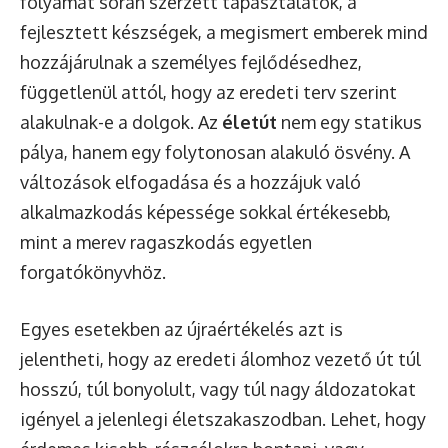
folyamat során szerzett tapasztalatok, a
fejlesztett készségek, a megismert emberek mind
hozzájárulnak a személyes fejlődésedhez,
függetlenül attól, hogy az eredeti terv szerint
alakulnak-e a dolgok. Az
életút
nem egy statikus
pálya, hanem egy folytonosan alakuló ösvény. A
változások elfogadása és a hozzájuk való
alkalmazkodás képessége sokkal értékesebb,
mint a merev ragaszkodás egyetlen
forgatókönyvhöz.
Egyes esetekben az újraértékelés azt is
jelentheti, hogy az eredeti álomhoz vezető út túl
hosszú, túl bonyolult, vagy túl nagy áldozatokat
igényel a jelenlegi életszakaszodban. Lehet, hogy