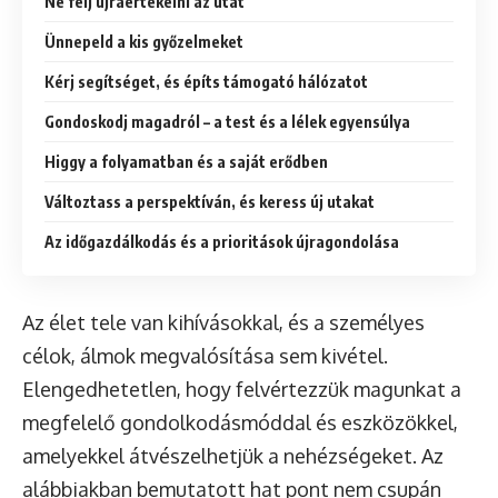
Ne félj újraértékelni az utat
Ünnepeld a kis győzelmeket
Kérj segítséget, és építs támogató hálózatot
Gondoskodj magadról – a test és a lélek egyensúlya
Higgy a folyamatban és a saját erődben
Változtass a perspektíván, és keress új utakat
Az időgazdálkodás és a prioritások újragondolása
Az élet tele van kihívásokkal, és a személyes
célok, álmok megvalósítása sem kivétel.
Elengedhetetlen, hogy felvértezzük magunkat a
megfelelő gondolkodásmóddal és eszközökkel,
amelyekkel átvészelhetjük a nehézségeket. Az
alábbiakban bemutatott hat pont nem csupán