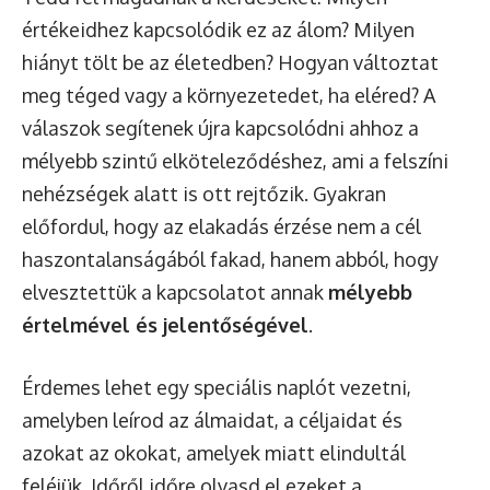
értékeidhez kapcsolódik ez az álom? Milyen
hiányt tölt be az életedben? Hogyan változtat
meg téged vagy a környezetedet, ha eléred? A
válaszok segítenek újra kapcsolódni ahhoz a
mélyebb szintű elköteleződéshez, ami a felszíni
nehézségek alatt is ott rejtőzik. Gyakran
előfordul, hogy az elakadás érzése nem a cél
haszontalanságából fakad, hanem abból, hogy
elvesztettük a kapcsolatot annak
mélyebb
értelmével és jelentőségével
.
Érdemes lehet egy speciális naplót vezetni,
amelyben leírod az álmaidat, a céljaidat és
azokat az okokat, amelyek miatt elindultál
feléjük. Időről időre olvasd el ezeket a