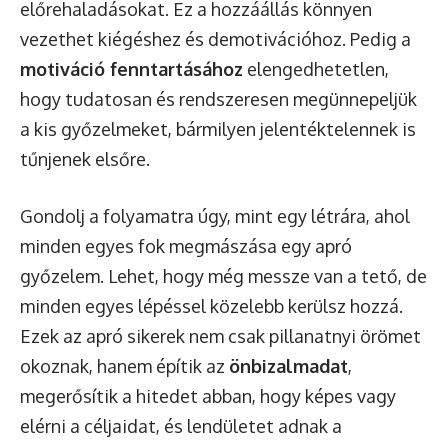
előrehaladásokat. Ez a hozzáállás könnyen
vezethet kiégéshez és demotivációhoz. Pedig a
motiváció fenntartásához
elengedhetetlen,
hogy tudatosan és rendszeresen megünnepeljük
a kis győzelmeket, bármilyen jelentéktelennek is
tűnjenek elsőre.
Gondolj a folyamatra úgy, mint egy létrára, ahol
minden egyes fok megmászása egy apró
győzelem. Lehet, hogy még messze van a tető, de
minden egyes lépéssel közelebb kerülsz hozzá.
Ezek az apró sikerek nem csak pillanatnyi örömet
okoznak, hanem építik az
önbizalmadat
,
megerősítik a hitedet abban, hogy képes vagy
elérni a céljaidat, és lendületet adnak a