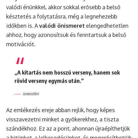
valódi énünkkel, akkor sokkal erősebb a belső
késztetés a folytatásra, még a legnehezebb
időkben is. A
valódi önismeret
elengedhetetlen
ahhoz, hogy azonosítsuk és fenntartsuk a belső
motivációt.
„A kitartás nem hosszú verseny, hanem sok
rövid verseny egymás után.”
Ismeretlen
Az emlékezés ereje abban rejlik, hogy képes
visszavezetni minket a gyökerekhez, a tiszta
szándékhoz. Ez az a pont, ahonnan újraépíthetjük
a hitünket, a lelkesedésünket, és megerősíthetjük