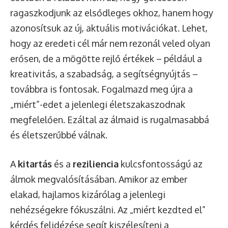
ragaszkodjunk az elsődleges okhoz, hanem hogy
azonosítsuk az új, aktuális motivációkat. Lehet,
hogy az eredeti cél már nem rezonál veled olyan
erősen, de a mögötte rejlő értékek – például a
kreativitás, a szabadság, a segítségnyújtás –
továbbra is fontosak. Fogalmazd meg újra a
„miért”-edet a jelenlegi életszakaszodnak
megfelelően. Ezáltal az álmaid is rugalmasabbá
és életszerűbbé válnak.
A
kitartás
és a
reziliencia
kulcsfontosságú az
álmok megvalósításában. Amikor az ember
elakad, hajlamos kizárólag a jelenlegi
nehézségekre fókuszálni. Az „miért kezdted el”
kérdés felidézése segít kiszélesíteni a