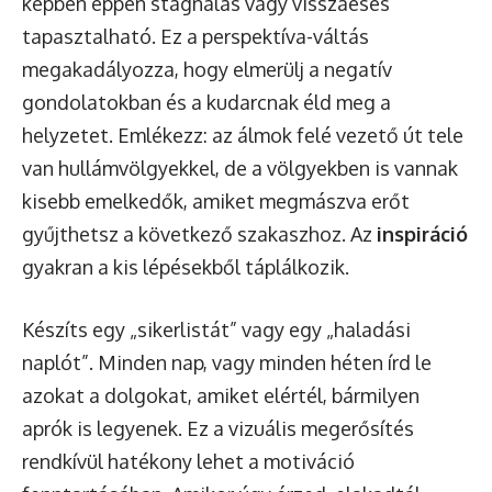
képben éppen stagnálás vagy visszaesés
tapasztalható. Ez a perspektíva-váltás
megakadályozza, hogy elmerülj a negatív
gondolatokban és a kudarcnak éld meg a
helyzetet. Emlékezz: az álmok felé vezető út tele
van hullámvölgyekkel, de a völgyekben is vannak
kisebb emelkedők, amiket megmászva erőt
gyűjthetsz a következő szakaszhoz. Az
inspiráció
gyakran a kis lépésekből táplálkozik.
Készíts egy „sikerlistát” vagy egy „haladási
naplót”. Minden nap, vagy minden héten írd le
azokat a dolgokat, amiket elértél, bármilyen
aprók is legyenek. Ez a vizuális megerősítés
rendkívül hatékony lehet a motiváció