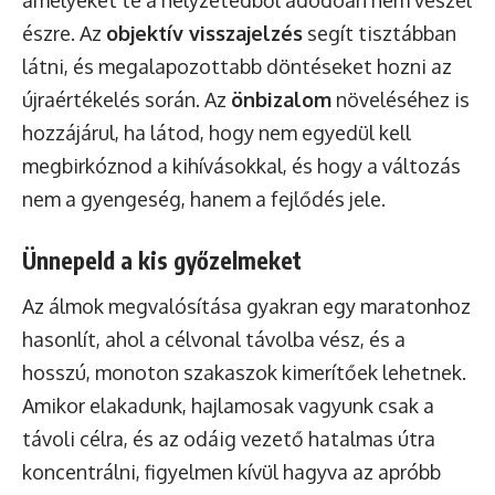
amelyeket te a helyzetedből adódóan nem veszel
észre. Az
objektív visszajelzés
segít tisztábban
látni, és megalapozottabb döntéseket hozni az
újraértékelés során. Az
önbizalom
növeléséhez is
hozzájárul, ha látod, hogy nem egyedül kell
megbirkóznod a kihívásokkal, és hogy a változás
nem a gyengeség, hanem a fejlődés jele.
Ünnepeld a kis győzelmeket
Az álmok megvalósítása gyakran egy maratonhoz
hasonlít, ahol a célvonal távolba vész, és a
hosszú, monoton szakaszok kimerítőek lehetnek.
Amikor elakadunk, hajlamosak vagyunk csak a
távoli célra, és az odáig vezető hatalmas útra
koncentrálni, figyelmen kívül hagyva az apróbb