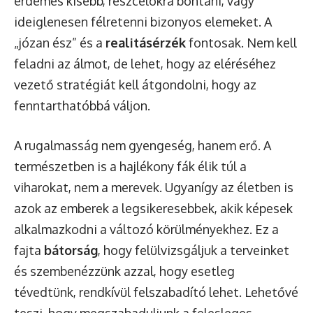
érdemes kisebb, részcélokra bontani, vagy
ideiglenesen félretenni bizonyos elemeket. A
„józan ész” és a
realitásérzék
fontosak. Nem kell
feladni az álmot, de lehet, hogy az eléréséhez
vezető stratégiát kell átgondolni, hogy az
fenntarthatóbbá váljon.
A rugalmasság nem gyengeség, hanem erő. A
természetben is a hajlékony fák élik túl a
viharokat, nem a merevek. Ugyanígy az életben is
azok az emberek a legsikeresebbek, akik képesek
alkalmazkodni a változó körülményekhez. Ez a
fajta
bátorság
, hogy felülvizsgáljuk a terveinket
és szembenézzünk azzal, hogy esetleg
tévedtünk, rendkívül felszabadító lehet. Lehetővé
teszi, hogy megszabaduljunk a felesleges