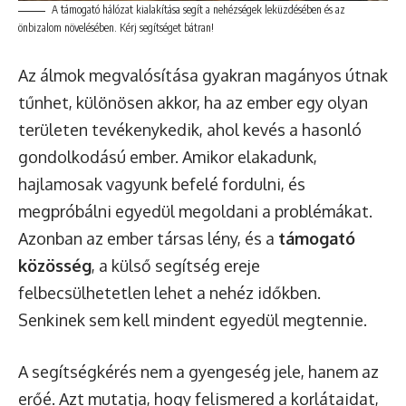
A támogató hálózat kialakítása segít a nehézségek leküzdésében és az
önbizalom növelésében. Kérj segítséget bátran!
Az álmok megvalósítása gyakran magányos útnak
tűnhet, különösen akkor, ha az ember egy olyan
területen tevékenykedik, ahol kevés a hasonló
gondolkodású ember. Amikor elakadunk,
hajlamosak vagyunk befelé fordulni, és
megpróbálni egyedül megoldani a problémákat.
Azonban az ember társas lény, és a
támogató
közösség
, a külső segítség ereje
felbecsülhetetlen lehet a nehéz időkben.
Senkinek sem kell mindent egyedül megtennie.
A segítségkérés nem a gyengeség jele, hanem az
erőé. Azt mutatja, hogy felismered a korlátaidat,