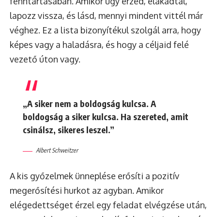
fenntartásában. Amikor úgy érzed, elakadtál,
lapozz vissza, és lásd, mennyi mindent vittél már
véghez. Ez a lista bizonyítékul szolgál arra, hogy
képes vagy a haladásra, és hogy a céljaid felé
vezető úton vagy.
„A siker nem a boldogság kulcsa. A
boldogság a siker kulcsa. Ha szereted, amit
csinálsz, sikeres leszel.”
Albert Schweitzer
A kis győzelmek ünneplése erősíti a pozitív
megerősítési hurkot az agyban. Amikor
elégedettséget érzel egy feladat elvégzése után,