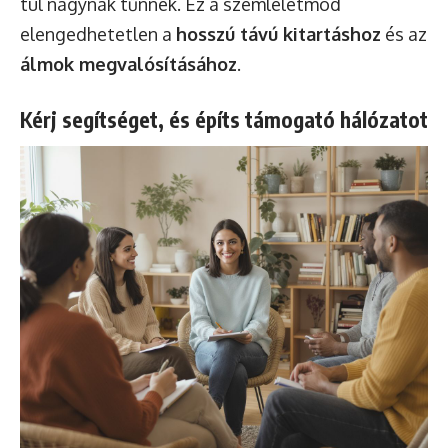
túl nagynak tűnnek. Ez a szemléletmód
elengedhetetlen a
hosszú távú kitartáshoz
és az
álmok megvalósításához
.
Kérj segítséget, és építs támogató hálózatot