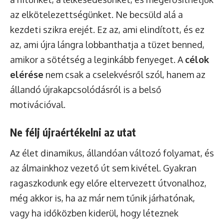
az elkötelezettségünket. Ne becsüld alá a
kezdeti szikra erejét. Ez az, ami elindított, és ez
az, ami újra lángra lobbanthatja a tüzet benned,
amikor a sötétség a leginkább fenyeget. A
célok
elérése
nem csak a cselekvésről szól, hanem az
állandó újrakapcsolódásról is a belső
motivációval.
Ne félj újraértékelni az utat
Az élet dinamikus, állandóan változó folyamat, és
az álmainkhoz vezető út sem kivétel. Gyakran
ragaszkodunk egy előre eltervezett útvonalhoz,
még akkor is, ha az már nem tűnik járhatónak,
vagy ha időközben kiderül, hogy léteznek