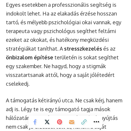
Egyes esetekben a professzionális segítség is
indokolt lehet. Ha az elakadás érzése hosszan
tartó, és mélyebb pszichológiai okai vannak, egy
terapeuta vagy pszichológus segíthet feltárni
ezeket az okokat, és hatékony megküzdési
stratégiákat taníthat. A
stresszkezelés
és az
önbizalom építése
területén is sokat segíthet
egy szakember. Ne hagyd, hogy a stigmák
visszatartsanak attól, hogy a saját jólétedért
cselekedj.
A támogatás kétirányú utca. Ne csak kérj, hanem
adj is. Légy te is egy támogató tagja mások
hálózatának. A másoknak való segítségnyújtás
nem csak jó érzéssel tölt el, hanem a saját