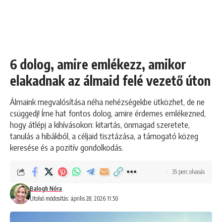
6 dolog, amire emlékezz, amikor
elakadnak az álmaid felé vezető úton
Álmaink megvalósítása néha nehézségekbe ütközhet, de ne
csüggedj! Íme hat fontos dolog, amire érdemes emlékezned,
hogy átlépj a kihívásokon: kitartás, önmagad szeretete,
tanulás a hibákból, a céljaid tisztázása, a támogató közeg
keresése és a pozitív gondolkodás.
35 perc olvasás
Balogh Nóra
Utolsó módosítás: április 28, 2026 11:50