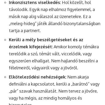
Inkonzisztens viselkedés:
Hol közelít, hol
távolodik. Egyik nap elhalmoz figyelemmel, a
másik nap alig válaszol az üzenetekre. Ez a
„meleg-hideg” játék állandó bizonytalanságban
tartja a partnert.
Kerüli a mély beszélgetéseket és az
érzelmek kifejezését:
Amikor komoly témákra
terelődik a szó, témát vált, viccelődik, vagy
egyszerűen elhallgat. Nem hajlandó beszélni a
félelmeiről, vágyairól vagy a jövőről.
Elköteleződési nehézségek:
Nem akarja
definiálni a kapcsolatot, kerüli a „barátnő” vagy
„pár” szavak használatát. Nem tervez a jövőre,
vagy ha mégis, az mindig homályos és