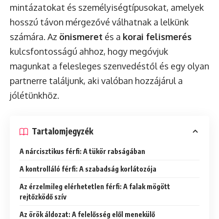
mintázatokat és személyiségtípusokat, amelyek
hosszú távon mérgezővé válhatnak a lelkünk
számára. Az
önismeret
és a
korai felismerés
kulcsfontosságú ahhoz, hogy megóvjuk
magunkat a felesleges szenvedéstől és egy olyan
partnerre találjunk, aki valóban hozzájárul a
jólétünkhöz.
Tartalomjegyzék
A nárcisztikus férfi: A tükör rabságában
A kontrolláló férfi: A szabadság korlátozója
Az érzelmileg elérhetetlen férfi: A falak mögött
rejtőzködő szív
Az örök áldozat: A felelősség elől menekülő