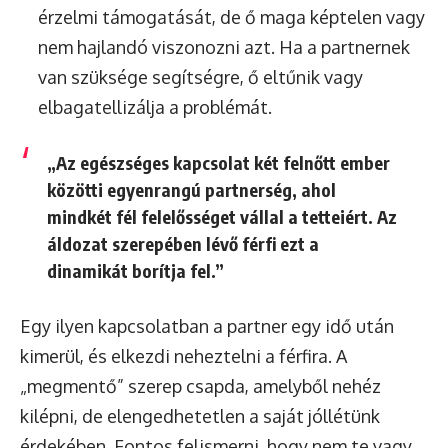
érzelmi támogatását, de ő maga képtelen vagy
nem hajlandó viszonozni azt. Ha a partnernek
van szüksége segítségre, ő eltűnik vagy
elbagatellizálja a problémát.
„Az egészséges kapcsolat két felnőtt ember
közötti egyenrangú partnerség, ahol
mindkét fél felelősséget vállal a tetteiért. Az
áldozat szerepében lévő férfi ezt a
dinamikát borítja fel.”
Egy ilyen kapcsolatban a partner egy idő után
kimerül, és elkezdi neheztelni a férfira. A
„megmentő” szerep csapda, amelyből nehéz
kilépni, de elengedhetetlen a saját jóllétünk
érdekében. Fontos felismerni, hogy nem te vagy