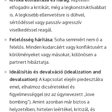
elfogadni a kritikát, még a legkonstruktívabbat
is. A legkisebb ellenvetésre is dühvel,
sértődéssel vagy passzív-agresszív
viselkedéssel reagál.
Felelősség hárítása:
Soha semmiért nem ő a
felelős. Minden kudarcáért vagy konfliktusért a
körülményeket vagy másokat, különösen a
partnert hibáztatja.
Ideálisítás és devalváció (idealization and
devaluation):
A kapcsolat elején piedesztálra
emel, elhalmoz dicséretekkel és
figyelmességgel (ez az úgynevezett „love
bombing”). Amint azonban már biztos a
helyzetében, hirtelen leértékel, kritizál, és