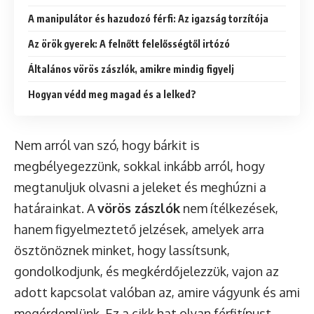
A manipulátor és hazudozó férfi: Az igazság torzítója
Az örök gyerek: A felnőtt felelősségtől irtózó
Általános vörös zászlók, amikre mindig figyelj
Hogyan védd meg magad és a lelked?
Nem arról van szó, hogy bárkit is
megbélyegezzünk, sokkal inkább arról, hogy
megtanuljuk olvasni a jeleket és meghúzni a
határainkat. A
vörös zászlók
nem ítélkezések,
hanem figyelmeztető jelzések, amelyek arra
ösztönöznek minket, hogy lassítsunk,
gondolkodjunk, és megkérdőjelezzük, vajon az
adott kapcsolat valóban az, amire vágyunk és ami
megérdemlünk. Ez a cikk hat olyan férfitípust