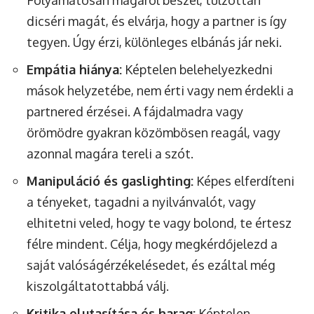
Folyamatosan magáról beszél, túlzottan
dicséri magát, és elvárja, hogy a partner is így
tegyen. Úgy érzi, különleges elbánás jár neki.
Empátia hiánya:
Képtelen belehelyezkedni
mások helyzetébe, nem érti vagy nem érdekli a
partnered érzései. A fájdalmadra vagy
örömödre gyakran közömbösen reagál, vagy
azonnal magára tereli a szót.
Manipuláció és gaslighting:
Képes elferdíteni
a tényeket, tagadni a nyilvánvalót, vagy
elhitetni veled, hogy te vagy bolond, te értesz
félre mindent. Célja, hogy megkérdőjelezd a
saját valóságérzékelésedet, és ezáltal még
kiszolgáltatottabbá válj.
Kritika elutasítása és harag:
Képtelen