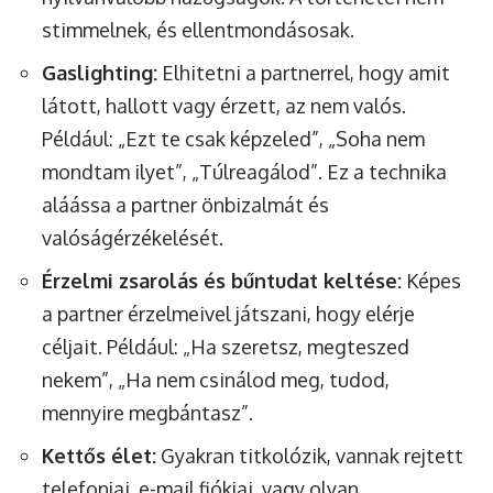
stimmelnek, és ellentmondásosak.
Gaslighting:
Elhitetni a partnerrel, hogy amit
látott, hallott vagy érzett, az nem valós.
Például: „Ezt te csak képzeled”, „Soha nem
mondtam ilyet”, „Túlreagálod”. Ez a technika
aláássa a partner önbizalmát és
valóságérzékelését.
Érzelmi zsarolás és bűntudat keltése:
Képes
a partner érzelmeivel játszani, hogy elérje
céljait. Például: „Ha szeretsz, megteszed
nekem”, „Ha nem csinálod meg, tudod,
mennyire megbántasz”.
Kettős élet:
Gyakran titkolózik, vannak rejtett
telefonjai, e-mail fiókjai, vagy olyan