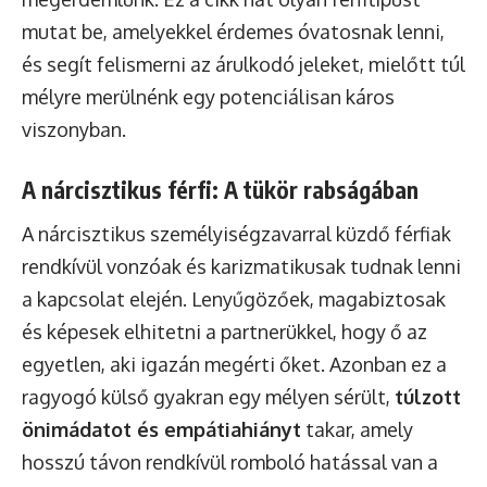
mutat be, amelyekkel érdemes óvatosnak lenni,
és segít felismerni az árulkodó jeleket, mielőtt túl
mélyre merülnénk egy potenciálisan káros
viszonyban.
A nárcisztikus férfi: A tükör rabságában
A nárcisztikus személyiségzavarral küzdő férfiak
rendkívül vonzóak és karizmatikusak tudnak lenni
a kapcsolat elején. Lenyűgözőek, magabiztosak
és képesek elhitetni a partnerükkel, hogy ő az
egyetlen, aki igazán megérti őket. Azonban ez a
ragyogó külső gyakran egy mélyen sérült,
túlzott
önimádatot és empátiahiányt
takar, amely
hosszú távon rendkívül romboló hatással van a