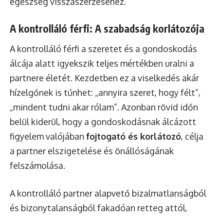
egészség visszaszerzéséhez.
A kontrolláló férfi: A szabadság korlátozója
A kontrolláló férfi a szeretet és a gondoskodás
álcája alatt igyekszik teljes mértékben uralni a
partnere életét. Kezdetben ez a viselkedés akár
hízelgőnek is tűnhet: „annyira szeret, hogy félt”,
„mindent tudni akar rólam”. Azonban rövid időn
belül kiderül, hogy a gondoskodásnak álcázott
figyelem valójában
fojtogató és korlátozó
, célja
a partner elszigetelése és önállóságának
felszámolása.
A kontrolláló partner alapvető bizalmatlanságból
és bizonytalanságból fakadóan retteg attól,