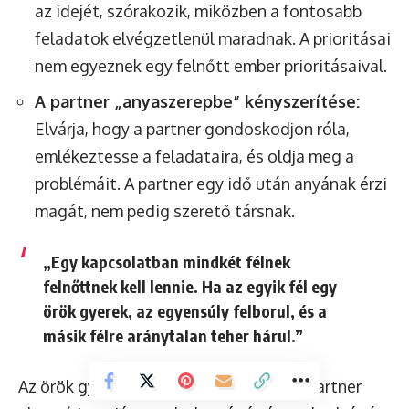
az idejét, szórakozik, miközben a fontosabb
feladatok elvégzetlenül maradnak. A prioritásai
nem egyeznek egy felnőtt ember prioritásaival.
A partner „anyaszerepbe” kényszerítése:
Elvárja, hogy a partner gondoskodjon róla,
emlékeztesse a feladataira, és oldja meg a
problémáit. A partner egy idő után anyának érzi
magát, nem pedig szerető társnak.
„Egy kapcsolatban mindkét félnek
felnőttnek kell lennie. Ha az egyik fél egy
örök gyerek, az egyensúly felborul, és a
másik félre aránytalan teher hárul.”
Az örök gyerekkel való kapcsolatban a partner