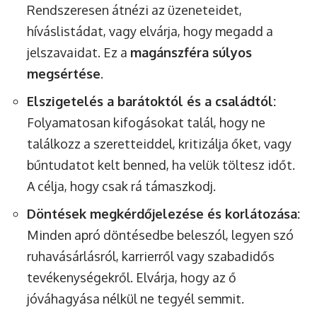
Rendszeresen átnézi az üzeneteidet,
híváslistádat, vagy elvárja, hogy megadd a
jelszavaidat. Ez a
magánszféra súlyos
megsértése
.
Elszigetelés a barátoktól és a családtól:
Folyamatosan kifogásokat talál, hogy ne
találkozz a szeretteiddel, kritizálja őket, vagy
bűntudatot kelt benned, ha velük töltesz időt.
A célja, hogy csak rá támaszkodj.
Döntések megkérdőjelezése és korlátozása:
Minden apró döntésedbe beleszól, legyen szó
ruhavásárlásról, karrierről vagy szabadidős
tevékenységekről. Elvárja, hogy az ő
jóváhagyása nélkül ne tegyél semmit.