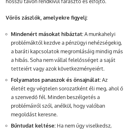
hosszú távon rendkívül fárasztó és elfojtó.
Vörös zászlók, amelyekre figyelj:
Mindenért másokat hibáztat:
A munkahelyi
problémáktól kezdve a pénzügyi nehézségekig,
a baráti kapcsolatok megromlásáig mindig más
a hibás. Soha nem vállal felelősséget a saját
tetteiért vagy azok következményeiért.
Folyamatos panaszok és önsajnálat:
Az
életét egy végtelen sorozatként éli meg, ahol ő
a szenvedő fél. Minden beszélgetés a
problémáiról szól, anélkül, hogy valóban
megoldást keresne.
Bűntudat keltése:
Ha nem úgy viselkedsz,