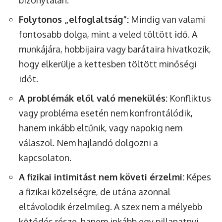
bizonytalan.
Folytonos „elfoglaltság”:
Mindig van valami
fontosabb dolga, mint a veled töltött idő. A
munkájára, hobbijaira vagy barátaira hivatkozik,
hogy elkerülje a kettesben töltött minőségi
időt.
A problémák elől való menekülés:
Konfliktus
vagy probléma esetén nem konfrontálódik,
hanem inkább eltűnik, vagy napokig nem
válaszol. Nem hajlandó dolgozni a
kapcsolaton.
A fizikai intimitást nem követi érzelmi:
Képes
a fizikai közelségre, de utána azonnal
eltávolodik érzelmileg. A szex nem a mélyebb
kötődés része, hanem inkább egy pillanatnyi