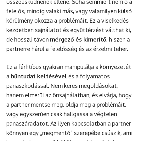
összeesküdnének ellene. Soha semmiért nem ő a
felelős, mindig valaki más, vagy valamilyen külső
körülmény okozza a problémáit. Ez a viselkedés
kezdetben sajnálatot és együttérzést válthat ki,
de hosszú távon
mérgező és kimerítő
, hiszen a
partnerre hárul a felelősség és az érzelmi teher.
Ez a férfitípus gyakran manipulálja a környezetét
a
bűntudat keltésével
és a folyamatos
panaszkodással. Nem keres megoldásokat,
hanem elmerül az önsajnálatban, és elvárja, hogy
a partner mentse meg, oldja meg a problémáit,
vagy egyszerűen csak hallgassa a végtelen
panaszáradatot. Az ilyen kapcsolatban a partner
könnyen egy „megmentő” szerepébe csúszik, ami