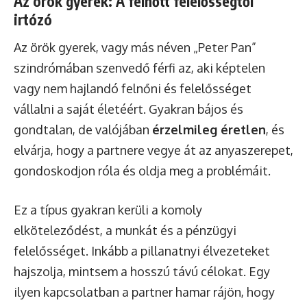
Az örök gyerek: A felnőtt felelősségtől
irtózó
Az örök gyerek, vagy más néven „Peter Pan”
szindrómában szenvedő férfi az, aki képtelen
vagy nem hajlandó felnőni és felelősséget
vállalni a saját életéért. Gyakran bájos és
gondtalan, de valójában
érzelmileg éretlen
, és
elvárja, hogy a partnere vegye át az anyaszerepet,
gondoskodjon róla és oldja meg a problémáit.
Ez a típus gyakran kerüli a komoly
elköteleződést, a munkát és a pénzügyi
felelősséget. Inkább a pillanatnyi élvezeteket
hajszolja, mintsem a hosszú távú célokat. Egy
ilyen kapcsolatban a partner hamar rájön, hogy