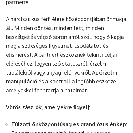
partnerre.
A nárcisztikus férfi élete középpontjában önmaga
áll. Minden döntés, minden tett, minden
beszélgetés végső soron arról szól, hogy ő kapja
meg a szükséges figyelmet, csodálatot és
elismerést. A partnert eszköznek tekinti céljai
eléréséhez, legyen szó státuszról, érzelmi
táplálékról vagy anyagi előnyökről. Az
érzelmi
manipuláció
és a
kontroll
a legfőbb eszközei,
amelyekkel fenntartja a hatalmát.
Vörös zászlók, amelyekre figyelj:
Túlzott önközpontúság és grandiózus énkép: