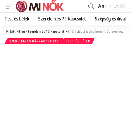
Aa
Font
Resizer
Test és Lélek
Szerelem és Párkapcsolat
Szépség és divat
Mi Nők
>
Blog
>
Szerelem és Párkapcsolat
>
6 férfitípust jobb elkerülni, és így ismered fel időben a vörös zászlókat
SZERELEM ÉS PÁRKAPCSOLAT
TEST ÉS LÉLEK