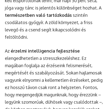
kell élsportolónak lenni; már napi 30 perc séta,
jóga vagy tánc is jelentős különbséget hozhat. A
természetben való tartózkodás
szintén
csodálatos gyógyír. A zöld környezet, a friss
levegő és a csend segít kikapcsolódni és
feltöltődni.
Az
érzelmi intelligencia fejlesztése
elengedhetetlen a stresszkezeléshez. Ez
magában foglalja az érzéseink felismerését,
megértését és szabályozását. Sokan hajlamosak
vagyunk elnyomni a kellemetlen érzéseket, pedig
ez hosszú távon csak ront a helyzeten. Fontos,
hogy megengedjük magunknak, hogy érezzünk –
legyünk szomorúak, dühösek vagy csalódottak –,