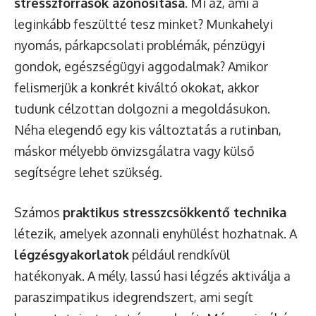
stresszforrások azonosítása
. Mi az, ami a
leginkább feszültté tesz minket? Munkahelyi
nyomás, párkapcsolati problémák, pénzügyi
gondok, egészségügyi aggodalmak? Amikor
felismerjük a konkrét kiváltó okokat, akkor
tudunk célzottan dolgozni a megoldásukon.
Néha elegendő egy kis változtatás a rutinban,
máskor mélyebb önvizsgálatra vagy külső
segítségre lehet szükség.
Számos
praktikus stresszcsökkentő technika
létezik, amelyek azonnali enyhülést hozhatnak. A
légzésgyakorlatok
például rendkívül
hatékonyak. A mély, lassú hasi légzés aktiválja a
paraszimpatikus idegrendszert, ami segít