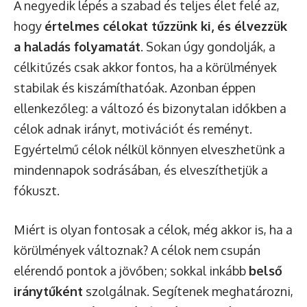
A negyedik lépés a szabad és teljes élet felé az,
hogy
értelmes célokat tűzzünk ki, és élvezzük
a haladás folyamatát
. Sokan úgy gondolják, a
célkitűzés csak akkor fontos, ha a körülmények
stabilak és kiszámíthatóak. Azonban éppen
ellenkezőleg: a változó és bizonytalan időkben a
célok adnak irányt, motivációt és reményt.
Egyértelmű célok nélkül könnyen elveszhetünk a
mindennapok sodrásában, és elveszíthetjük a
fókuszt.
Miért is olyan fontosak a célok, még akkor is, ha a
körülmények változnak? A célok nem csupán
elérendő pontok a jövőben; sokkal inkább
belső
iránytűként
szolgálnak. Segítenek meghatározni,