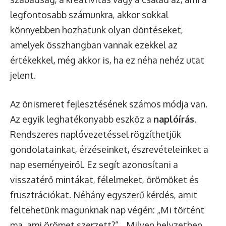
legfontosabb számunkra, akkor sokkal
könnyebben hozhatunk olyan döntéseket,
amelyek összhangban vannak ezekkel az
értékekkel, még akkor is, ha ez néha nehéz utat
jelent.
Az önismeret fejlesztésének számos módja van.
Az egyik leghatékonyabb eszköz a
naplóírás
.
Rendszeres naplóvezetéssel rögzíthetjük
gondolatainkat, érzéseinket, észrevételeinket a
nap eseményeiről. Ez segít azonosítani a
visszatérő mintákat, félelmeket, örömöket és
frusztrációkat. Néhány egyszerű kérdés, amit
feltehetünk magunknak nap végén: „Mi történt
ma, ami örömet szerzett?”, „Milyen helyzetben