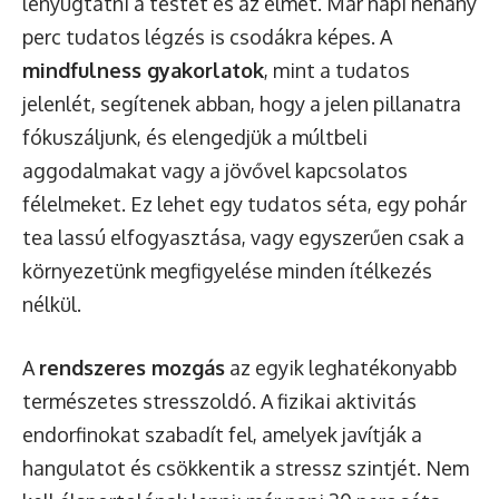
lenyugtatni a testet és az elmét. Már napi néhány
perc tudatos légzés is csodákra képes. A
mindfulness gyakorlatok
, mint a tudatos
jelenlét, segítenek abban, hogy a jelen pillanatra
fókuszáljunk, és elengedjük a múltbeli
aggodalmakat vagy a jövővel kapcsolatos
félelmeket. Ez lehet egy tudatos séta, egy pohár
tea lassú elfogyasztása, vagy egyszerűen csak a
környezetünk megfigyelése minden ítélkezés
nélkül.
A
rendszeres mozgás
az egyik leghatékonyabb
természetes stresszoldó. A fizikai aktivitás
endorfinokat szabadít fel, amelyek javítják a
hangulatot és csökkentik a stressz szintjét. Nem