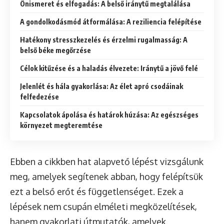
Önismeret és elfogadás: A belső iránytű megtalálása
A gondolkodásmód átformálása: A reziliencia felépítése
Hatékony stresszkezelés és érzelmi rugalmasság: A
belső béke megőrzése
Célok kitűzése és a haladás élvezete: Iránytű a jövő felé
Jelenlét és hála gyakorlása: Az élet apró csodáinak
felfedezése
Kapcsolatok ápolása és határok húzása: Az egészséges
környezet megteremtése
Ebben a cikkben hat alapvető lépést vizsgálunk
meg, amelyek segítenek abban, hogy felépítsük
ezt a belső erőt és függetlenséget. Ezek a
lépések nem csupán elméleti megközelítések,
hanem gyakorlati útmutatók, amelyek