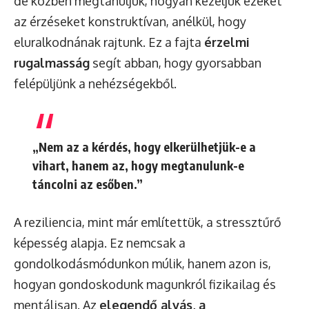
de közben megtanuljuk, hogyan kezeljük ezeket
az érzéseket konstruktívan, anélkül, hogy
eluralkodnának rajtunk. Ez a fajta
érzelmi
rugalmasság
segít abban, hogy gyorsabban
felépüljünk a nehézségekből.
„Nem az a kérdés, hogy elkerülhetjük-e a
vihart, hanem az, hogy megtanulunk-e
táncolni az esőben.”
A reziliencia, mint már említettük, a stressztűrő
képesség alapja. Ez nemcsak a
gondolkodásmódunkon múlik, hanem azon is,
hogyan gondoskodunk magunkról fizikailag és
mentálisan. Az
elegendő alvás, a