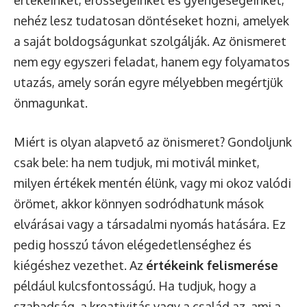
értékeinket, erősségeinket és gyengeségeinket,
nehéz lesz tudatosan döntéseket hozni, amelyek
a saját boldogságunkat szolgálják. Az önismeret
nem egy egyszeri feladat, hanem egy folyamatos
utazás, amely során egyre mélyebben megértjük
önmagunkat.
Miért is olyan alapvető az önismeret? Gondoljunk
csak bele: ha nem tudjuk, mi motivál minket,
milyen értékek mentén élünk, vagy mi okoz valódi
örömet, akkor könnyen sodródhatunk mások
elvárásai vagy a társadalmi nyomás hatására. Ez
pedig hosszú távon elégedetlenséghez és
kiégéshez vezethet. Az
értékeink felismerése
például kulcsfontosságú. Ha tudjuk, hogy a
szabadság, a kreativitás vagy a család az, ami a