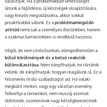
választjuk. Ha a problémákban lehetőséget
látunk a fejlődésre, új készségek elsajátítására,
vagy kreatív megoldásokra, akkor sokkal
proaktívabbá válunk. Ez a
problémamegoldó
attitűd
nemcsak a személyes életünkben, hanem
a szakmai karrierünkben is rendkívül hasznos.
Végül, de nem utolsósorban, elengedhetetlen a
külső körülmények és a belső reakciók
különválasztása
. Nem irányíthatjuk, mi történik
velünk, de irányíthatjuk, hogyan reagálunk rá. Ez a
felismerés óriási szabadságot ad. Ha valaki
megbánt minket, vagy egy váratlan esemény
felborítja a terveinket, nem muszáj azonnal
dühösnek, szomorúnak vagy kétségbeesettnek