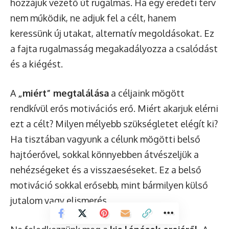
hozzájuk vezető út rugalmas. Ha egy eredeti terv
nem működik, ne adjuk fel a célt, hanem
keressünk új utakat, alternatív megoldásokat. Ez
a fajta rugalmasság megakadályozza a csalódást
és a kiégést.
A
„miért” megtalálása
a céljaink mögött
rendkívül erős motivációs erő. Miért akarjuk elérni
ezt a célt? Milyen mélyebb szükségletet elégít ki?
Ha tisztában vagyunk a célunk mögötti belső
hajtóerővel, sokkal könnyebben átvészeljük a
nehézségeket és a visszaeséseket. Ez a belső
motiváció sokkal erősebb, mint bármilyen külső
jutalom vagy elismerés.