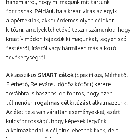
hanem arról, hogy mi magunk mit tartunk
fontosnak. Például, ha a kreativitás az egyik
alapértékünk, akkor érdemes olyan célokat
kitűzni, amelyek lehetővé teszik számunkra, hogy
kreatív módon fejezzük ki magunkat, legyen szó
festésről, írásról vagy bármilyen más alkotó
tevékenységről.
A klasszikus
SMART célok
(Specifikus, Mérhető,
Elérhető, Releváns, Időhöz kötött) kerete
továbbra is hasznos, de fontos, hogy ezen
túlmenően
rugalmas célkitűzést
alkalmazzunk.
Az élet tele van váratlan eseményekkel, ezért
kulcsfontosságú, hogy képesek legyünk
alkalmazkodni. A céljaink lehetnek fixek, de a