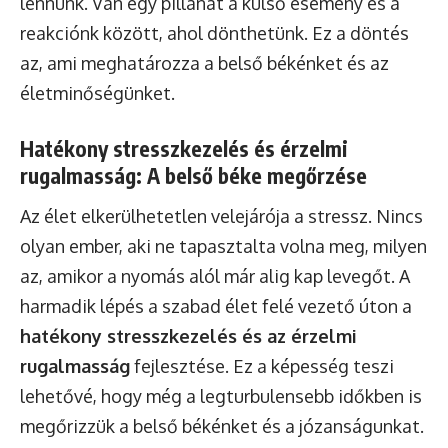
lennünk. Van egy pillanat a külső esemény és a
reakciónk között, ahol dönthetünk. Ez a döntés
az, ami meghatározza a belső békénket és az
életminőségünket.
Hatékony stresszkezelés és érzelmi
rugalmasság: A belső béke megőrzése
Az élet elkerülhetetlen velejárója a stressz. Nincs
olyan ember, aki ne tapasztalta volna meg, milyen
az, amikor a nyomás alól már alig kap levegőt. A
harmadik lépés a szabad élet felé vezető úton a
hatékony stresszkezelés és az érzelmi
rugalmasság
fejlesztése. Ez a képesség teszi
lehetővé, hogy még a legturbulensebb időkben is
megőrizzük a belső békénket és a józanságunkat.