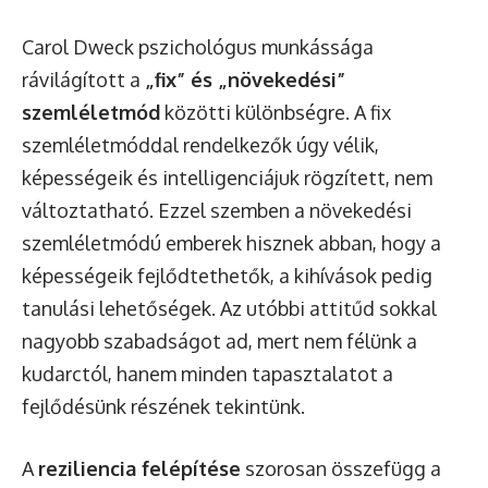
Carol Dweck pszichológus munkássága
rávilágított a
„fix” és „növekedési”
szemléletmód
közötti különbségre. A fix
szemléletmóddal rendelkezők úgy vélik,
képességeik és intelligenciájuk rögzített, nem
változtatható. Ezzel szemben a növekedési
szemléletmódú emberek hisznek abban, hogy a
képességeik fejlődtethetők, a kihívások pedig
tanulási lehetőségek. Az utóbbi attitűd sokkal
nagyobb szabadságot ad, mert nem félünk a
kudarctól, hanem minden tapasztalatot a
fejlődésünk részének tekintünk.
A
reziliencia felépítése
szorosan összefügg a