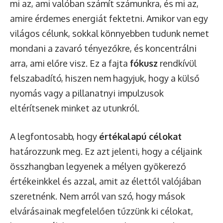
mi az, ami valóban számít számunkra, és mi az,
amire érdemes energiát fektetni. Amikor van egy
világos célunk, sokkal könnyebben tudunk nemet
mondani a zavaró tényezőkre, és koncentrálni
arra, ami előre visz. Ez a fajta
fókusz
rendkívül
felszabadító, hiszen nem hagyjuk, hogy a külső
nyomás vagy a pillanatnyi impulzusok
eltérítsenek minket az utunkról.
A legfontosabb, hogy
értékalapú célokat
határozzunk meg. Ez azt jelenti, hogy a céljaink
összhangban legyenek a mélyen gyökerező
értékeinkkel és azzal, amit az élettől valójában
szeretnénk. Nem arról van szó, hogy mások
elvárásainak megfelelően tűzzünk ki célokat,