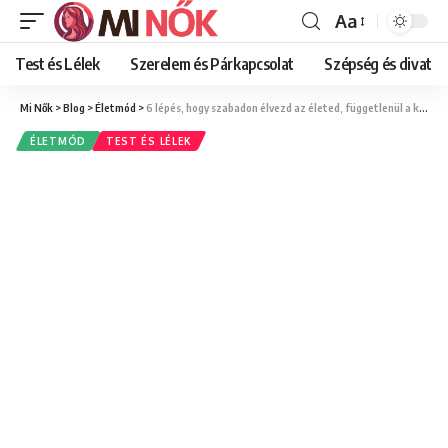
Aa
Font
Resizer
Test és Lélek
Szerelem és Párkapcsolat
Szépség és divat
Mi Nők
>
Blog
>
Életmód
>
6 lépés, hogy szabadon élvezd az életed, függetlenül a körülményektől
ÉLETMÓD
TEST ÉS LÉLEK