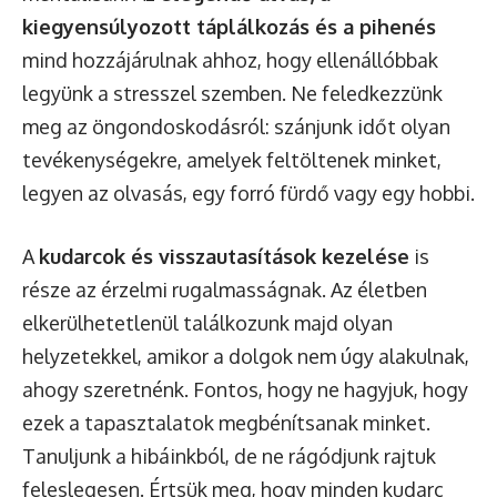
kiegyensúlyozott táplálkozás és a pihenés
mind hozzájárulnak ahhoz, hogy ellenállóbbak
legyünk a stresszel szemben. Ne feledkezzünk
meg az öngondoskodásról: szánjunk időt olyan
tevékenységekre, amelyek feltöltenek minket,
legyen az olvasás, egy forró fürdő vagy egy hobbi.
A
kudarcok és visszautasítások kezelése
is
része az érzelmi rugalmasságnak. Az életben
elkerülhetetlenül találkozunk majd olyan
helyzetekkel, amikor a dolgok nem úgy alakulnak,
ahogy szeretnénk. Fontos, hogy ne hagyjuk, hogy
ezek a tapasztalatok megbénítsanak minket.
Tanuljunk a hibáinkból, de ne rágódjunk rajtuk
feleslegesen. Értsük meg, hogy minden kudarc