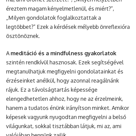
éreztem magam kényelmetlenül, és miért?”,
„Milyen gondolatok foglalkoztattak a
legtöbbet?” Ezek a kérdések mélyebb önreflexióra
ösztönöznek.
A
meditáció és a mindfulness gyakorlatok
szintén rendkívül hasznosak. Ezek segítségével
megtanulhatjuk megfigyelni gondolatainkat és
érzéseinket anélkül, hogy azonnal reagálnánk
rájuk. Ez a távolságtartás képessége
elengedhetetlen ahhoz, hogy ne az érzelmeink,
hanem a tudatos énünk irányítson minket. Amikor
képesek vagyunk nyugodtan megfigyelni a belső
világunkat, sokkal tisztábban látjuk, mi az, ami
valójában bennünk zajlik.