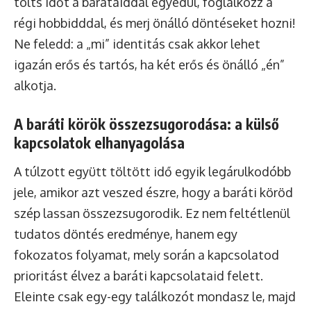
tölts időt a barátaiddal egyedül, foglalkozz a
régi hobbidddal, és merj önálló döntéseket hozni!
Ne feledd: a „mi” identitás csak akkor lehet
igazán erős és tartós, ha két erős és önálló „én”
alkotja.
A baráti körök összezsugorodása: a külső
kapcsolatok elhanyagolása
A túlzott együtt töltött idő egyik legárulkodóbb
jele, amikor azt veszed észre, hogy a baráti köröd
szép lassan összezsugorodik. Ez nem feltétlenül
tudatos döntés eredménye, hanem egy
fokozatos folyamat, mely során a kapcsolatod
prioritást élvez a baráti kapcsolataid felett.
Eleinte csak egy-egy találkozót mondasz le, majd