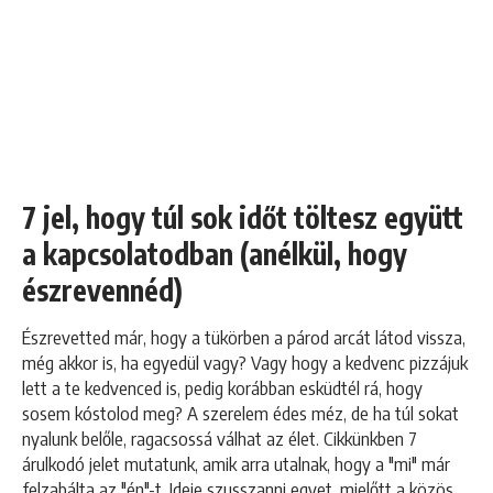
7 jel, hogy túl sok időt töltesz együtt
a kapcsolatodban (anélkül, hogy
észrevennéd)
Észrevetted már, hogy a tükörben a párod arcát látod vissza,
még akkor is, ha egyedül vagy? Vagy hogy a kedvenc pizzájuk
lett a te kedvenced is, pedig korábban esküdtél rá, hogy
sosem kóstolod meg? A szerelem édes méz, de ha túl sokat
nyalunk belőle, ragacsossá válhat az élet. Cikkünkben 7
árulkodó jelet mutatunk, amik arra utalnak, hogy a "mi" már
felzabálta az "én"-t. Ideje szusszanni egyet, mielőtt a közös