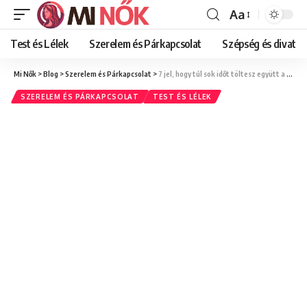
Aa
Font
Resizer
Test és Lélek
Szerelem és Párkapcsolat
Szépség és divat
Mi Nők
>
Blog
>
Szerelem és Párkapcsolat
>
7 jel, hogy túl sok időt töltesz együtt a kapcsolatodban (anélkül, hogy észrevennéd)
SZERELEM ÉS PÁRKAPCSOLAT
TEST ÉS LÉLEK