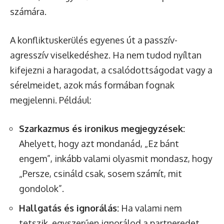
számára.
A konfliktuskerülés egyenes út a passzív-
agresszív viselkedéshez. Ha nem tudod nyíltan
kifejezni a haragodat, a csalódottságodat vagy a
sérelmeidet, azok más formában fognak
megjelenni. Például:
Szarkazmus és ironikus megjegyzések:
Ahelyett, hogy azt mondanád, „Ez bánt
engem”, inkább valami olyasmit mondasz, hogy
„Persze, csináld csak, sosem számít, mit
gondolok”.
Hallgatás és ignorálás:
Ha valami nem
tetszik, egyszerűen ignorálod a partneredet,