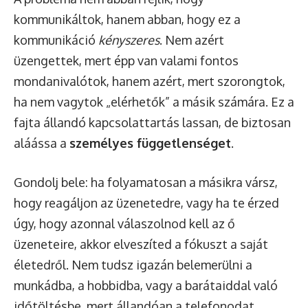
kommunikáltok, hanem abban, hogy ez a
kommunikáció
kényszeres
. Nem azért
üzengettek, mert épp van valami fontos
mondanivalótok, hanem azért, mert szorongtok,
ha nem vagytok „elérhetők” a másik számára. Ez a
fajta állandó kapcsolattartás lassan, de biztosan
aláássa a
személyes függetlenséget
.
Gondolj bele: ha folyamatosan a másikra vársz,
hogy reagáljon az üzenetedre, vagy ha te érzed
úgy, hogy azonnal válaszolnod kell az ő
üzeneteire, akkor elveszíted a fókuszt a saját
életedről. Nem tudsz igazán belemerülni a
munkádba, a hobbidba, vagy a barátaiddal való
időtöltésbe, mert állandóan a telefonodat