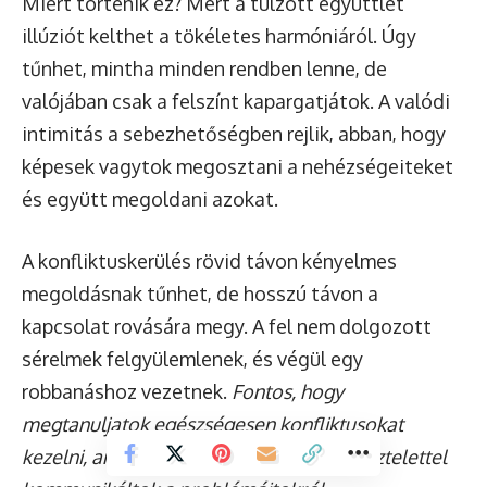
Miért történik ez? Mert a túlzott együttlét
illúziót kelthet a tökéletes harmóniáról. Úgy
tűnhet, mintha minden rendben lenne, de
valójában csak a felszínt kapargatjátok. A valódi
intimitás a sebezhetőségben rejlik, abban, hogy
képesek vagytok megosztani a nehézségeiteket
és együtt megoldani azokat.
A konfliktuskerülés rövid távon kényelmes
megoldásnak tűnhet, de hosszú távon a
kapcsolat rovására megy. A fel nem dolgozott
sérelmek felgyülemlenek, és végül egy
robbanáshoz vezetnek.
Fontos, hogy
megtanuljatok egészségesen konfliktusokat
kezelni, ami azt jelenti, hogy nyíltan és tisztelettel