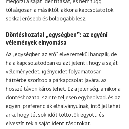
megőrzi a saját identitását, és nem függ
túlságosan a másiktól, akkor a kapcsolatotok
sokkal erősebb és boldogabb lesz.
Döntéshozatal „egységben”: az egyéni
vélemények elnyomása
Az „egységben az erő” elve remekül hangzik, de
ha a kapcsolatodban ez azt jelenti, hogy a saját
véleményedet, igényeidet folyamatosan
háttérbe szorítod a párkapcsolat javára, az
hosszú távon káros lehet. Ez a jelenség, amikor a
döntéshozatal szinte teljesen egybeolvad, és az
egyéni preferenciák elhalványulnak, intő jel lehet
arra, hogy túl sok időt töltötök együtt, és
elveszítitek a saját identitásotokat.