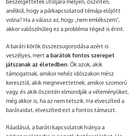
beszélgettetek utoljára mélyen, őszintén,
anélkül, hogy a párkapcsolatod témája előjött
volna? Ha a válasz az, hogy „nem emlékszem”,
akkor valószínűleg ez a probléma téged is érint.
A baráti körök összezsugorodása azért is
veszélyes, mert
a barátok fontos szerepet
játszanak az életedben
. Ők azok, akik
támogatnak, amikor nehéz időszakon mész
keresztül, akik megnevettetnek, amikor szomorú
vagy, és akik őszintén elmondják a véleményüket,
még akkor is, ha az nem tetszik. Ha elveszíted a
barátaidat, elveszíted ezt a fontos támaszt.
Ráadásul, a baráti kapcsolatok hiánya a