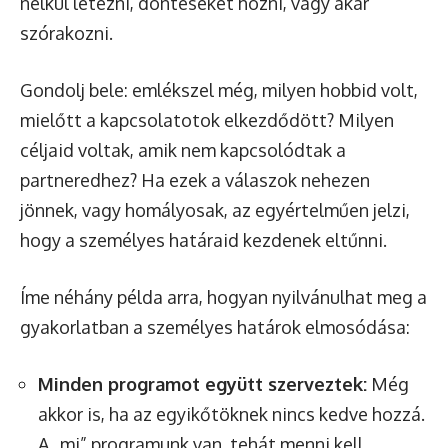
nélkül létezni, döntéseket hozni, vagy akár
szórakozni.
Gondolj bele: emlékszel még, milyen hobbid volt,
mielőtt a kapcsolatotok elkezdődött? Milyen
céljaid voltak, amik nem kapcsolódtak a
partneredhez? Ha ezek a válaszok nehezen
jönnek, vagy homályosak, az egyértelműen jelzi,
hogy a személyes határaid kezdenek eltűnni.
Íme néhány példa arra, hogyan nyilvánulhat meg a
gyakorlatban a személyes határok elmosódása:
Minden programot együtt szerveztek:
Még
akkor is, ha az egyikőtöknek nincs kedve hozzá.
A „mi” programunk van, tehát menni kell.