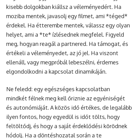
kisebb dolgokban kiállsz a véleményedért. Ha
moziba mentek, javasolj egy filmet, ami *téged*
érdekel. Ha étterembe mentek, válassz egy olyan
helyet, ami a *te* ízlésednek megfelel. Figyeld
meg, hogyan reagál a partnered. Ha támogat, és
értékeli a véleményedet, az jó jel. Ha viszont
ellenáll, vagy megpróbál lebeszélni, érdemes
elgondolkodni a kapcsolat dinamikáján.
Ne feledd: egy egészséges kapcsolatban
mindkét félnek meg kell őriznie az egyéniségét
és autonómiáját. A közös idő értékes, de legalább
ilyen fontos, hogy egyedül is időt tölts, hogy
feltöltődj, és hogy a saját érdeklődési körödnek
hódolj. Ha a döntéshozatal során a te