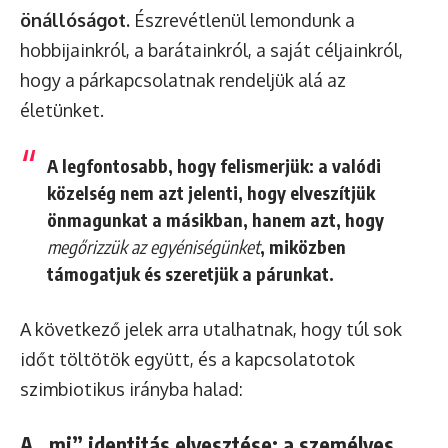
önállóságot.
Észrevétlenül lemondunk a
hobbijainkról, a barátainkról, a saját céljainkról,
hogy a párkapcsolatnak rendeljük alá az
életünket.
A legfontosabb, hogy felismerjük: a valódi
közelség nem azt jelenti, hogy elveszítjük
önmagunkat a másikban, hanem azt, hogy
megőrizzük az egyéniségünket
, miközben
támogatjuk és szeretjük a párunkat.
A következő jelek arra utalhatnak, hogy túl sok
időt töltötök együtt, és a kapcsolatotok
szimbiotikus irányba halad:
A „mi” identitás elvesztése: a személyes