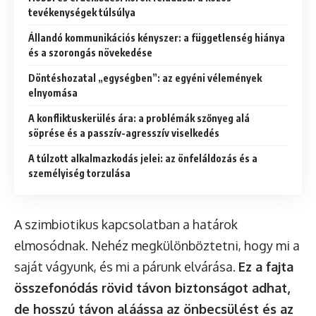
tevékenységek túlsúlya
Állandó kommunikációs kényszer: a függetlenség hiánya
és a szorongás növekedése
Döntéshozatal „egységben”: az egyéni vélemények
elnyomása
A konfliktuskerülés ára: a problémák szőnyeg alá
söprése és a passzív-agresszív viselkedés
A túlzott alkalmazkodás jelei: az önfeláldozás és a
személyiség torzulása
A szimbiotikus kapcsolatban a határok
elmosódnak. Nehéz megkülönböztetni, hogy mi a
saját vágyunk, és mi a párunk elvárása.
Ez a fajta
összefonódás rövid távon biztonságot adhat,
de hosszú távon aláássa az önbecsülést és az