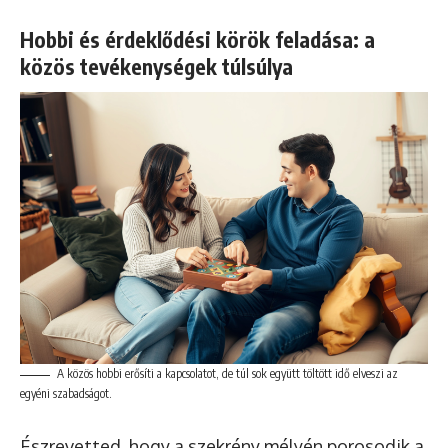
Hobbi és érdeklődési körök feladása: a
közös tevékenységek túlsúlya
A közös hobbi erősíti a kapcsolatot, de túl sok együtt töltött idő elveszi az
egyéni szabadságot.
Észrevetted, hogy a szekrény mélyén porosodik a