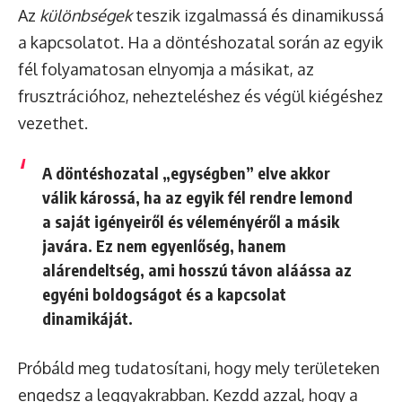
Az
különbségek
teszik izgalmassá és dinamikussá
a kapcsolatot. Ha a döntéshozatal során az egyik
fél folyamatosan elnyomja a másikat, az
frusztrációhoz, nehezteléshez és végül kiégéshez
vezethet.
A döntéshozatal „egységben” elve akkor
válik károssá, ha az egyik fél rendre lemond
a saját igényeiről és véleményéről a másik
javára. Ez nem egyenlőség, hanem
alárendeltség, ami hosszú távon aláássa az
egyéni boldogságot és a kapcsolat
dinamikáját.
Próbáld meg tudatosítani, hogy mely területeken
engedsz a leggyakrabban. Kezdd azzal, hogy a