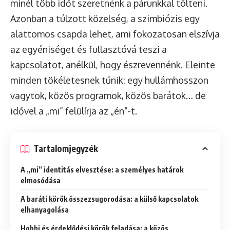
minél több időt szeretnénk a párunkkal tölteni.
Azonban a túlzott közelség, a szimbiózis egy
alattomos csapda lehet, ami fokozatosan elszívja
az egyéniséget és fullasztóvá teszi a
kapcsolatot, anélkül, hogy észrevennénk. Eleinte
minden tökéletesnek tűnik: egy hullámhosszon
vagytok, közös programok, közös barátok… de
idővel a „mi” felülírja az „én”-t.
Tartalomjegyzék
A „mi” identitás elvesztése: a személyes határok
elmosódása
A baráti körök összezsugorodása: a külső kapcsolatok
elhanyagolása
Hobbi és érdeklődési körök feladása: a közös