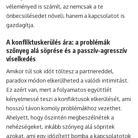
véleményed is számít, az nemcsak a te
önbecsülésedet növeli, hanem a kapcsolatot is
gazdagítja.
A konfliktuskerülés ára: a problémák
szőnyeg alá söprése és a passzív-agresszív
viselkedés
Amikor túl sok időt töltesz a partnereddel,
paradox módon elkerülheted a valódi intimitást.
Ez azért van, mert a folyamatos együttlét
kényelmessé teszi a konfliktusok elkerülését, ami
hosszú távon komoly problémákhoz vezethet.
Ahelyett, hogy őszintén megbeszélnétek a
nehézségeket, inkább szőnyeg alá söpritek
azokat, ami egy időzített bomba a kapcsolatotok