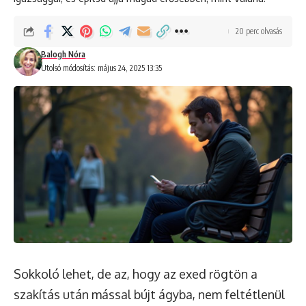
20 perc olvasás
Balogh Nóra
Utolsó módosítás: május 24, 2025 13:35
Sokkoló lehet, de az, hogy az exed rögtön a
szakítás után mással bújt ágyba, nem feltétlenül