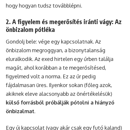
hogy hogyan tudsz továbblépni.
2. A figyelem és megerősítés iránti vágy: Az
önbizalom pótléka
Gondolj bele: vége egy kapcsolatnak. Az
önbizalom megroggyan, a bizonytalanság
eluralkodik. Az exed hirtelen egy űrben találja
magát, ahol korábban a te megerősítésed,
figyelmed volt a norma. Ez az űr pedig
fájdalmasan üres. Ilyenkor sokan (főleg azok,
akiknek eleve alacsonyabb az önértékelésük)
külső forrásból próbálják pótolni a hiányzó
önbizalmat
.
Egy új kapcsolat (vagy akár csak egy futó kaland)