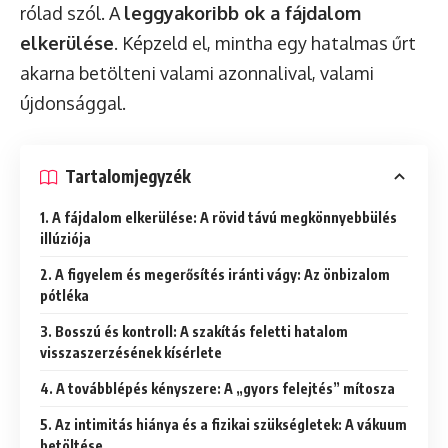
rólad szól. A
leggyakoribb ok a fájdalom
elkerülése
. Képzeld el, mintha egy hatalmas űrt
akarna betölteni valami azonnalival, valami
újdonsággal.
Tartalomjegyzék
1. A fájdalom elkerülése: A rövid távú megkönnyebbülés
illúziója
2. A figyelem és megerősítés iránti vágy: Az önbizalom
pótléka
3. Bosszú és kontroll: A szakítás feletti hatalom
visszaszerzésének kísérlete
4. A továbblépés kényszere: A „gyors felejtés” mítosza
5. Az intimitás hiánya és a fizikai szükségletek: A vákuum
betöltése