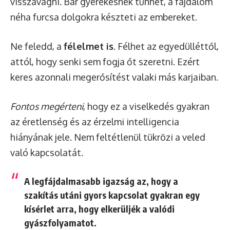
visszavágni. Bár gyerekesnek tűnhet, a fájdalom
néha furcsa dolgokra készteti az embereket.
Ne feledd, a
félelmet is
. Félhet az egyedülléttől,
attól, hogy senki sem fogja őt szeretni. Ezért
keres azonnali megerősítést valaki más karjaiban.
Fontos megérteni
, hogy ez a viselkedés gyakran
az éretlenség és az érzelmi intelligencia
hiányának jele. Nem feltétlenül tükrözi a veled
való kapcsolatát.
A legfájdalmasabb igazság az, hogy a
szakítás utáni gyors kapcsolat gyakran egy
kísérlet arra, hogy elkerüljék a valódi
gyászfolyamatot.