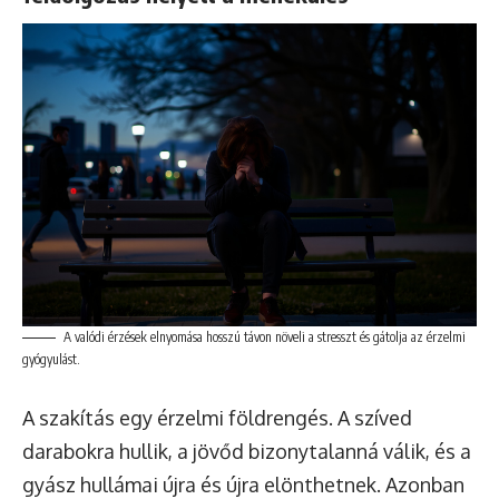
A valódi érzések elnyomása hosszú távon növeli a stresszt és gátolja az érzelmi
gyógyulást.
A szakítás egy érzelmi földrengés. A szíved
darabokra hullik, a jövőd bizonytalanná válik, és a
gyász hullámai újra és újra elönthetnek. Azonban