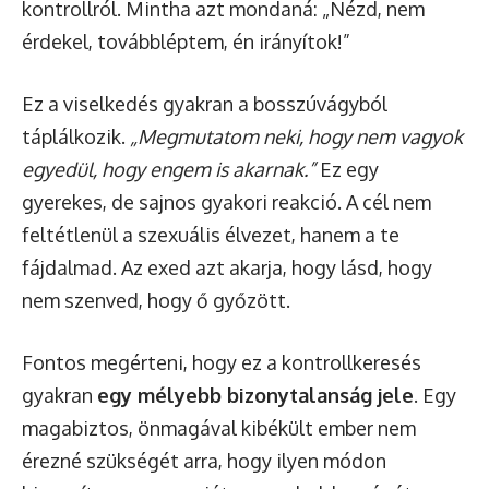
kontrollról. Mintha azt mondaná: „Nézd, nem
érdekel, továbbléptem, én irányítok!”
Ez a viselkedés gyakran a bosszúvágyból
táplálkozik.
„Megmutatom neki, hogy nem vagyok
egyedül, hogy engem is akarnak.”
Ez egy
gyerekes, de sajnos gyakori reakció. A cél nem
feltétlenül a szexuális élvezet, hanem a te
fájdalmad. Az exed azt akarja, hogy lásd, hogy
nem szenved, hogy ő győzött.
Fontos megérteni, hogy ez a kontrollkeresés
gyakran
egy mélyebb bizonytalanság jele
. Egy
magabiztos, önmagával kibékült ember nem
érezné szükségét arra, hogy ilyen módon