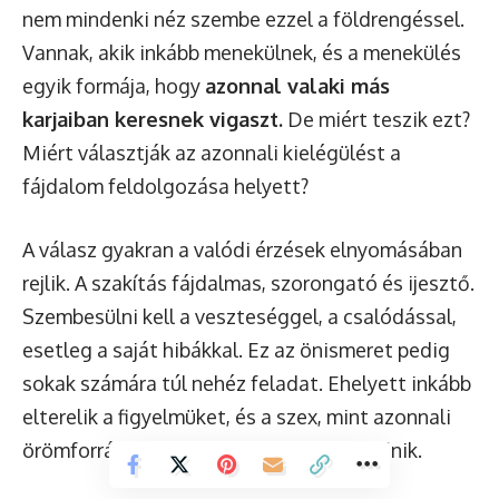
nem mindenki néz szembe ezzel a földrengéssel.
Vannak, akik inkább menekülnek, és a menekülés
egyik formája, hogy
azonnal valaki más
karjaiban keresnek vigaszt.
De miért teszik ezt?
Miért választják az azonnali kielégülést a
fájdalom feldolgozása helyett?
A válasz gyakran a valódi érzések elnyomásában
rejlik. A szakítás fájdalmas, szorongató és ijesztő.
Szembesülni kell a veszteséggel, a csalódással,
esetleg a saját hibákkal. Ez az önismeret pedig
sokak számára túl nehéz feladat. Ehelyett inkább
elterelik a figyelmüket, és a szex, mint azonnali
örömforrás, kézenfekvő megoldásnak tűnik.