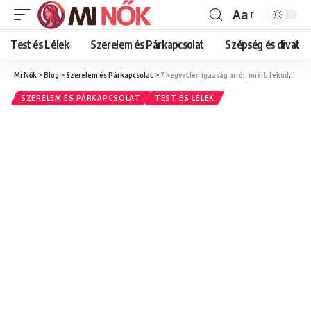
Aa
Font
Resizer
Test és Lélek
Szerelem és Párkapcsolat
Szépség és divat
Mi Nők
>
Blog
>
Szerelem és Párkapcsolat
>
7 kegyetlen igazság arról, miért feküdt le az exed valakivel közvetlenül a szakítás után
SZERELEM ÉS PÁRKAPCSOLAT
TEST ÉS LÉLEK