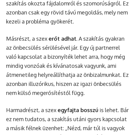
szakítás okozta fájdalomról és szomorúságról. Ez
azonban csak egy rövid távú megoldás, mely nem
kezeli a probléma gyökerét.
Másrészt, a szex
erőt adhat
. A szakítás gyakran
az önbecsülés sérülésével jár. Egy új partnerrel
való kapcsolat a bizonyíték lehet arra, hogy még
mindig vonzóak és kívánatosak vagyunk, ami
átmenetileg helyreállíthatja az önbizalmunkat. Ez
azonban illuzórikus, hiszen az igazi önbecsülés
nem külső megerősítéstől függ.
Harmadrészt, a szex
egyfajta bosszú
is lehet. Bár
ez nem tudatos, a szakítás utáni gyors kapcsolat
a másik félnek üzenhet: „Nézd, már túl is vagyok