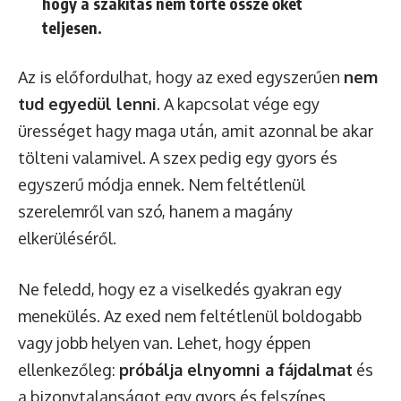
hogy a szakítás nem törte össze őket
teljesen.
Az is előfordulhat, hogy az exed egyszerűen
nem
tud egyedül lenni
. A kapcsolat vége egy
ürességet hagy maga után, amit azonnal be akar
tölteni valamivel. A szex pedig egy gyors és
egyszerű módja ennek. Nem feltétlenül
szerelemről van szó, hanem a magány
elkerüléséről.
Ne feledd, hogy ez a viselkedés gyakran egy
menekülés. Az exed nem feltétlenül boldogabb
vagy jobb helyen van. Lehet, hogy éppen
ellenkezőleg:
próbálja elnyomni a fájdalmat
és
a bizonytalanságot egy gyors és felszínes