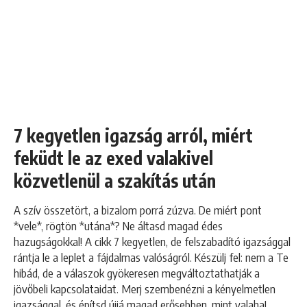
7 kegyetlen igazság arról, miért
feküdt le az exed valakivel
közvetlenül a szakítás után
A szív összetört, a bizalom porrá zúzva. De miért pont
*vele*, rögtön *utána*? Ne áltasd magad édes
hazugságokkal! A cikk 7 kegyetlen, de felszabadító igazsággal
rántja le a leplet a fájdalmas valóságról. Készülj fel: nem a Te
hibád, de a válaszok gyökeresen megváltoztathatják a
jövőbeli kapcsolataidat. Merj szembenézni a kényelmetlen
igazsággal, és építsd újjá magad erősebben, mint valaha!