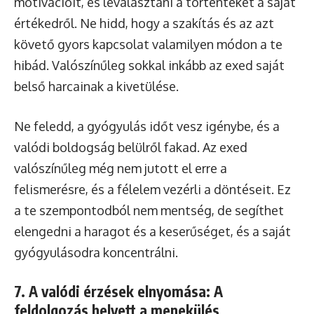
motivációit, és leválasztani a történteket a saját
értékedről. Ne hidd, hogy a szakítás és az azt
követő gyors kapcsolat valamilyen módon a te
hibád. Valószínűleg sokkal inkább az exed saját
belső harcainak a kivetülése.
Ne feledd, a gyógyulás időt vesz igénybe, és a
valódi boldogság belülről fakad. Az exed
valószínűleg még nem jutott el erre a
felismerésre, és a félelem vezérli a döntéseit. Ez
a te szempontodból nem mentség, de segíthet
elengedni a haragot és a keserűséget, és a saját
gyógyulásodra koncentrálni.
7. A valódi érzések elnyomása: A
feldolgozás helyett a menekülés