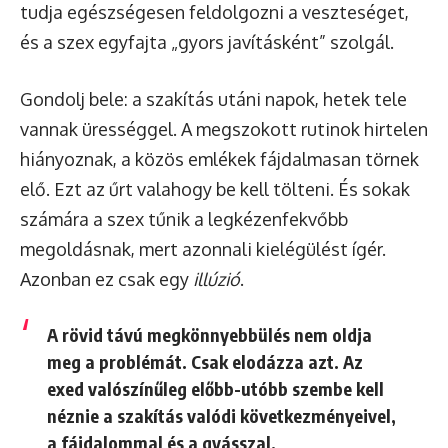
tudja egészségesen feldolgozni a veszteséget,
és a szex egyfajta „gyors javításként” szolgál.
Gondolj bele: a szakítás utáni napok, hetek tele
vannak ürességgel. A megszokott rutinok hirtelen
hiányoznak, a közös emlékek fájdalmasan törnek
elő. Ezt az űrt valahogy be kell tölteni. És sokak
számára a szex tűnik a legkézenfekvőbb
megoldásnak, mert azonnali kielégülést ígér.
Azonban ez csak egy
illúzió
.
A rövid távú megkönnyebbülés nem oldja
meg a problémát. Csak elodázza azt. Az
exed valószínűleg előbb-utóbb szembe kell
néznie a szakítás valódi következményeivel,
a fájdalommal és a gyásszal.