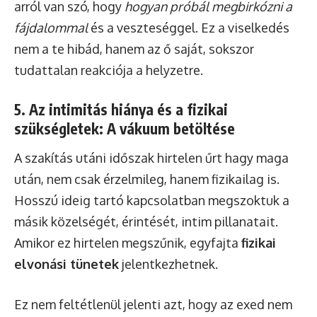
arról van szó, hogy
hogyan próbál megbirkózni a
fájdalommal
és a veszteséggel. Ez a viselkedés
nem a te hibád, hanem az ő saját, sokszor
tudattalan reakciója a helyzetre.
5. Az intimitás hiánya és a fizikai
szükségletek: A vákuum betöltése
A szakítás utáni időszak hirtelen űrt hagy maga
után, nem csak érzelmileg, hanem fizikailag is.
Hosszú ideig tartó kapcsolatban megszoktuk a
másik közelségét, érintését, intim pillanatait.
Amikor ez hirtelen megszűnik, egyfajta
fizikai
elvonási tünetek
jelentkezhetnek.
Ez nem feltétlenül jelenti azt, hogy az exed nem