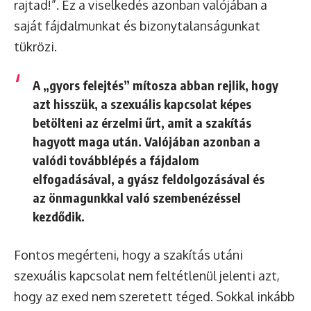
rajtad!”. Ez a viselkedés azonban valójában a
saját fájdalmunkat és bizonytalanságunkat
tükrözi.
A „gyors felejtés” mítosza abban rejlik, hogy
azt hisszük, a szexuális kapcsolat képes
betölteni az érzelmi űrt, amit a szakítás
hagyott maga után. Valójában azonban a
valódi továbblépés a fájdalom
elfogadásával, a gyász feldolgozásával és
az önmagunkkal való szembenézéssel
kezdődik.
Fontos megérteni, hogy a szakítás utáni
szexuális kapcsolat nem feltétlenül jelenti azt,
hogy az exed nem szeretett téged. Sokkal inkább