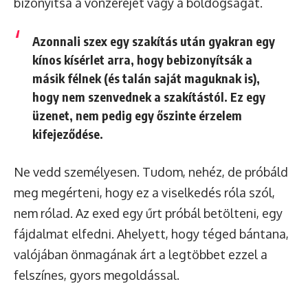
bizonyítsa a vonzerejét vagy a boldogságát.
Azonnali szex egy szakítás után gyakran egy
kínos kísérlet arra, hogy bebizonyítsák a
másik félnek (és talán saját maguknak is),
hogy nem szenvednek a szakítástól. Ez egy
üzenet, nem pedig egy őszinte érzelem
kifejeződése.
Ne vedd személyesen. Tudom, nehéz, de próbáld
meg megérteni, hogy ez a viselkedés róla szól,
nem rólad. Az exed egy űrt próbál betölteni, egy
fájdalmat elfedni. Ahelyett, hogy téged bántana,
valójában önmagának árt a legtöbbet ezzel a
felszínes, gyors megoldással.