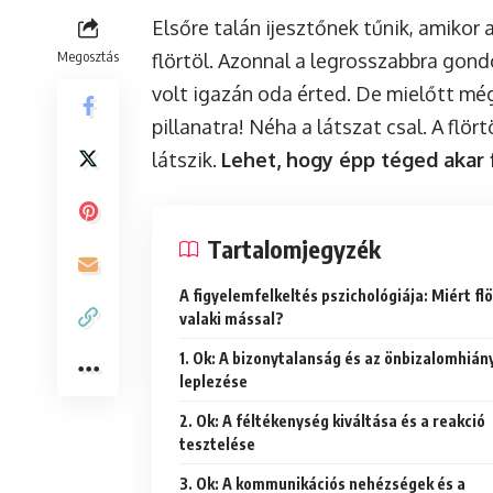
Elsőre talán ijesztőnek tűnik, amikor a
Megosztás
flörtöl. Azonnal a legrosszabbra gond
volt igazán oda érted. De mielőtt még
pillanatra! Néha a látszat csal. A flö
látszik.
Lehet, hogy épp téged akar f
Tartalomjegyzék
A figyelemfelkeltés pszichológiája: Miért flö
valaki mással?
1. Ok: A bizonytalanság és az önbizalomhián
leplezése
2. Ok: A féltékenység kiváltása és a reakció
tesztelése
3. Ok: A kommunikációs nehézségek és a