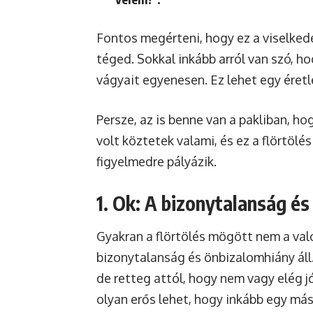
Fontos megérteni, hogy ez a viselkedé
téged. Sokkal inkább arról van szó, ho
vágyait egyenesen. Ez lehet egy éret
Persze, az is benne van a pakliban, ho
volt köztetek valami, és ez a flörtölé
figyelmedre pályázik.
1. Ok: A bizonytalanság és
Gyakran a flörtölés mögött nem a va
bizonytalanság és önbizalomhiány áll.
de retteg attól, hogy nem vagy elég j
olyan erős lehet, hogy inkább egy mási