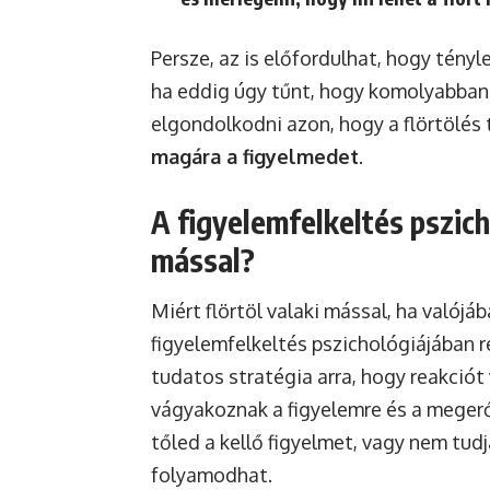
Persze, az is előfordulhat, hogy tényl
ha eddig úgy tűnt, hogy komolyabban 
elgondolkodni azon, hogy a flörtölés
magára a figyelmedet
.
A figyelemfelkeltés pszicho
mással?
Miért flörtöl valaki mással, ha valójá
figyelemfelkeltés pszichológiájában re
tudatos stratégia arra, hogy reakciót
vágyakoznak a figyelemre és a megerő
tőled a kellő figyelmet, vagy nem tu
folyamodhat.