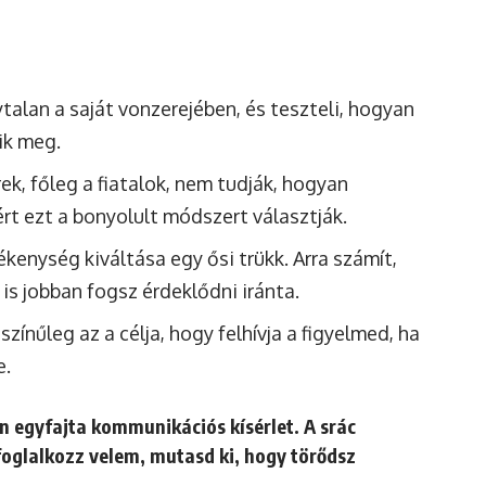
talan a saját vonzerejében, és teszteli, hogyan
nik meg.
k, főleg a fiatalok, nem tudják, hogyan
rt ezt a bonyolult módszert választják.
ékenység kiváltása egy ősi trükk. Arra számít,
 is jobban fogsz érdeklődni iránta.
ínűleg az a célja, hogy felhívja a figyelmed, ha
e.
n egyfajta kommunikációs kísérlet. A srác
foglalkozz velem, mutasd ki, hogy törődsz