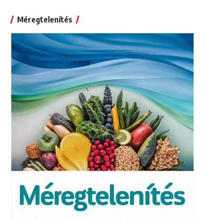
for:
Méregtelenítés