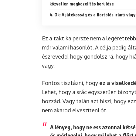
közvetlen megközelítés kerülése
4. Ok: A játékosság és a flörtölés iránti vágy
Ez a taktika persze nem a legérettebb
már valami hasonlót. A célja pedig ál
észrevedd, hogy gondolsz rá, hogy hián
vagy.
Fontos tisztázni, hogy
ez a viselked
Lehet, hogy a srác egyszerűen bizony
hozzád. Vagy talán azt hiszi, hogy ez
nem akarod elveszíteni őt.
A lényeg, hogy ne ess azonnal kétsé
és mérlegelni, hogy mi lehet a flör