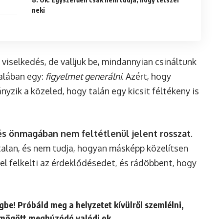
neki
 viselkedés, de valljuk be, mindannyian csináltunk
talában egy:
figyelmet generálni
. Azért, hogy
yzik a közeled, hogy talán egy kicsit féltékeny is
és önmagában nem feltétlenül jelent rosszat
.
talan, és nem tudja, hogyan másképp közelítsen
zel felkelti az érdeklődésedet, és rádöbbent, hogy
gbe! Próbáld meg a helyzetet kívülről szemlélni,
t mögött meghúzódó valódi ok.