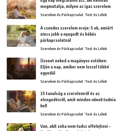
Egy nap megtalálod azt, aki valóban
megmutatja, milyen az igaz szerelem
Szerelem és Párkapcsolat
Test és Lélek
A csendes szerelem ereje: 5 ok, amiért
nincs jobb a nyugodt és békés
párkapcsolatnál
Szerelem és Párkapcsolat
Test és Lélek
Üzenet neked a magányos estéken:
Eljön a nap, amikor nem leszel többé
egyedül
Szerelem és Párkapcsolat
Test és Lélek
25 tanulság a szerelemről és az
elengedésről, amit minden nőnek tudnia
kell
Szerelem és Párkapcsolat
Test és Lélek
Van, akit soha nem tudsz elfelejteni –