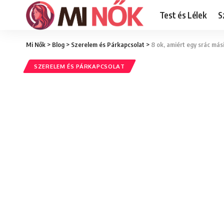
Test és Lélek
S
Mi Nők
>
Blog
>
Szerelem és Párkapcsolat
>
8 ok, amiért egy srác mási
SZERELEM ÉS PÁRKAPCSOLAT