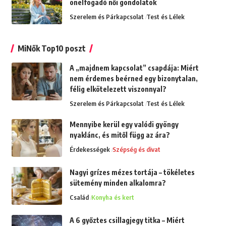
önelfogadó női gondolatok
Szerelem és Párkapcsolat
Test és Lélek
MiNők Top10 poszt
A „majdnem kapcsolat” csapdája: Miért
nem érdemes beérned egy bizonytalan,
félig elkötelezett viszonnyal?
Szerelem és Párkapcsolat
Test és Lélek
Mennyibe kerül egy valódi gyöngy
nyaklánc, és mitől függ az ára?
Érdekességek
Szépség és divat
Nagyi grízes mézes tortája – tökéletes
sütemény minden alkalomra?
Család
Konyha és kert
A 6 győztes csillagjegy titka – Miért