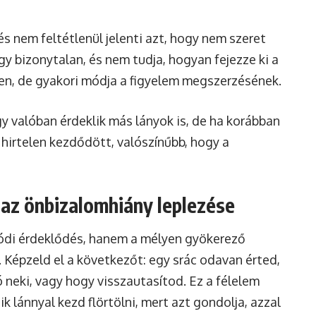
s nem feltétlenül jelenti azt, hogy nem szeret
gy bizonytalan, és nem tudja, hogyan fejezze ki a
len, de gyakori módja a figyelem megszerzésének.
gy valóban érdeklik más lányok is, de ha korábban
s hirtelen kezdődött, valószínűbb, hogy a
 az önbizalomhiány leplezése
lódi érdeklődés, hanem a mélyen gyökerező
 Képzeld el a következőt: egy srác odavan érted,
ó neki, vagy hogy visszautasítod. Ez a félelem
k lánnyal kezd flörtölni, mert azt gondolja, azzal