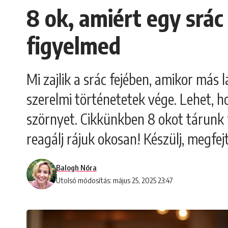
8 ok, amiért egy srác 
figyelmed
Mi zajlik a srác fejében, amikor más 
szerelmi történetetek vége. Lehet, 
szörnyet. Cikkünkben 8 okot tárunk f
reagálj rájuk okosan! Készülj, megfejtj
Balogh Nóra
Utolsó módosítás: május 25, 2025 23:47