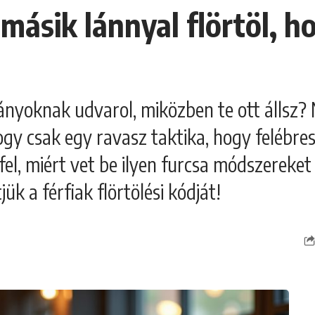
másik lánnyal flörtöl, ho
lányoknak udvarol, miközben te ott állsz?
hogy csak egy ravasz taktika, hogy felébr
el, miért vet be ilyen furcsa módszereket 
ük a férfiak flörtölési kódját!