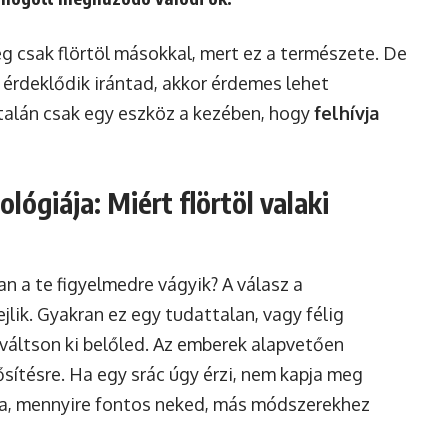
eg csak flörtöl másokkal, mert ez a természete. De
érdeklődik irántad, akkor érdemes lehet
 talán csak egy eszköz a kezében, hogy
felhívja
lógiája: Miért flörtöl valaki
ban a te figyelmedre vágyik? A válasz a
jlik. Gyakran ez egy tudattalan, vagy félig
 váltson ki belőled. Az emberek alapvetően
sítésre. Ha egy srác úgy érzi, nem kapja meg
dja, mennyire fontos neked, más módszerekhez