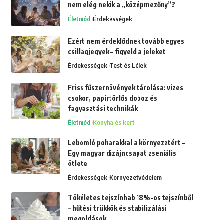
nem elég nekik a „középmezőny”?
Életmód
Érdekességek
Ezért nem érdeklődnek tovább egyes
csillagjegyek – figyeld a jeleket
Érdekességek
Test és Lélek
Friss fűszernövények tárolása: vizes
csokor, papírtörlős doboz és
fagyasztási technikák
Életmód
Konyha és kert
Lebomló poharakkal a környezetért –
Egy magyar dizájncsapat zseniális
ötlete
Érdekességek
Környezetvédelem
Tökéletes tejszínhab 18%-os tejszínből
– hűtési trükkök és stabilizálási
megoldások