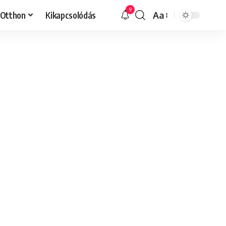
9
Otthon
Kikapcsolódás
Aa
Font
Resizer