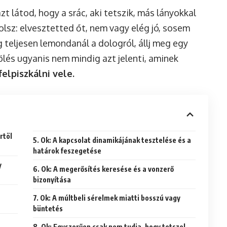
zt látod, hogy a srác, aki tetszik, más lányokkal
olsz: elvesztetted őt, nem vagy elég jó, sosem
 teljesen lemondanál a dologról, állj meg egy
rtölés ugyanis nem mindig azt jelenti, aminek
elpiszkálni vele.
rtöl
5. Ok: A kapcsolat dinamikájának tesztelése és a
határok feszegetése
y
6. Ok: A megerősítés keresése és a vonzerő
bizonyítása
7. Ok: A múltbeli sérelmek miatti bosszú vagy
büntetés
8. Ok: Egyszerűen csak nem tudja, hogy tetszel