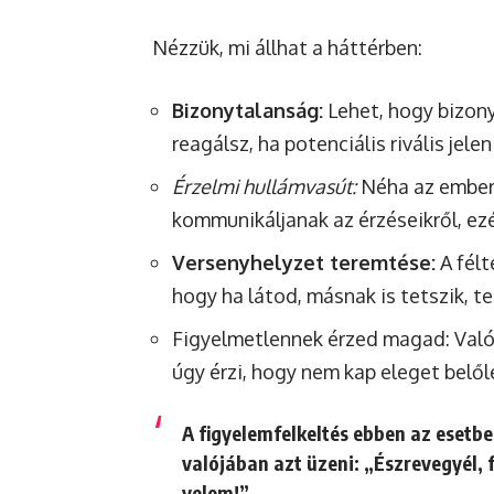
Nézzük, mi állhat a háttérben:
Bizonytalanság:
Lehet, hogy bizony
reagálsz, ha potenciális rivális jele
Érzelmi hullámvasút:
Néha az embere
kommunikáljanak az érzéseikről, ezé
Versenyhelyzet teremtése:
A félt
hogy ha látod, másnak is tetszik, te
Figyelmetlennek érzed magad: Valósz
úgy érzi, hogy nem kap eleget belől
A figyelemfelkeltés ebben az esetbe
valójában azt üzeni: „Észrevegyél, 
velem!”.