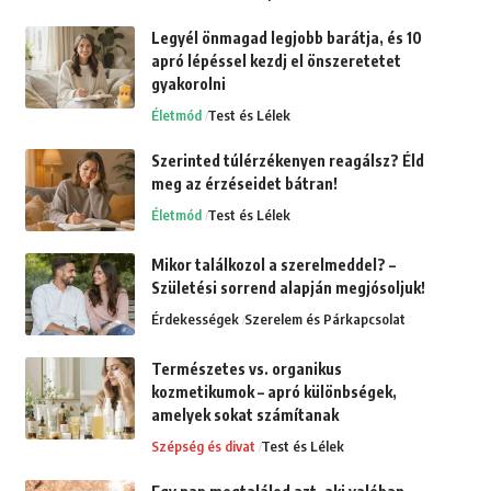
Legyél önmagad legjobb barátja, és 10
apró lépéssel kezdj el önszeretetet
gyakorolni
Életmód
Test és Lélek
Szerinted túlérzékenyen reagálsz? Éld
meg az érzéseidet bátran!
Életmód
Test és Lélek
Mikor találkozol a szerelmeddel? –
Születési sorrend alapján megjósoljuk!
Érdekességek
Szerelem és Párkapcsolat
Természetes vs. organikus
kozmetikumok – apró különbségek,
amelyek sokat számítanak
Szépség és divat
Test és Lélek